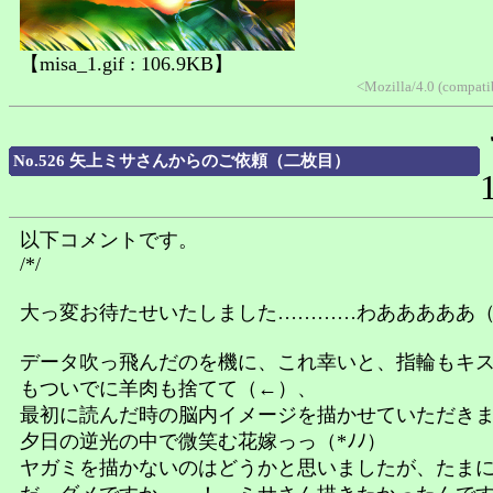
【misa_1.gif : 106.9KB】
<Mozilla/4.0 (compat
No.526 矢上ミサさんからのご依頼（二枚目）
以下コメントです。
/*/
大っ変お待たせいたしました…………わあああああ
データ吹っ飛んだのを機に、これ幸いと、指輪もキ
もついでに羊肉も捨てて（←）、
最初に読んだ時の脳内イメージを描かせていただき
夕日の逆光の中で微笑む花嫁っっ（*ﾉﾉ）
ヤガミを描かないのはどうかと思いましたが、たま