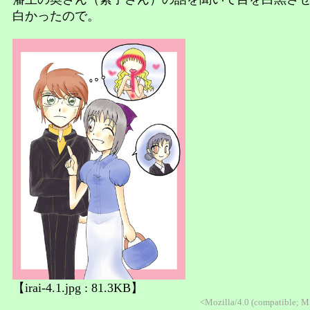
白かったので。
【irai-4.1.jpg : 81.3KB】
<Mozilla/4.0 (compatible; 