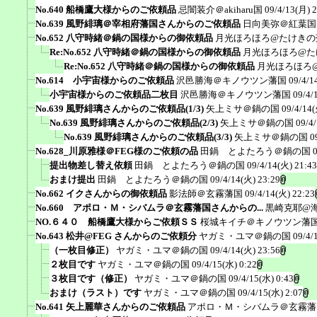
No.640 船橋鷹大様からのご依頼品
忌闇装介＠akiharu国
09/4/13(月) 
No.639 風野緋璃＠宰相府藩国さんからのご依頼品
日向美弥＠紅葉国
No.652 八守時緒＠鍋の国様からの御依頼品
月光ほろほろ@たけきの
Re:No.652 八守時緒＠鍋の国様からの御依頼品
月光ほろほろ@た
Re:No.652 八守時緒＠鍋の国様からの御依頼品
月光ほろほろ
No.614 小宇宙様からのご依頼品
沢邑勝海＠キノウツン藩国
09/4/1
小宇宙様からのご依頼品二枚目
沢邑勝海＠キノウツン藩国
09/4/
No.639 風野緋璃さんからのご依頼品(1/3)
矢上ミサ＠鍋の国
09/4/14(
No.639 風野緋璃さんからのご依頼品(2/3)
矢上ミサ＠鍋の国
09/4
No.639 風野緋璃さんからのご依頼品(3/3)
矢上ミサ＠鍋の国
0
No.628_川原雅様＠FEG様のご依頼の品
田鍋 とよたろう＠鍋の国
提出物差し替え依頼
田鍋 とよたろう＠鍋の国
09/4/14(火) 21:43
おまけ提出
田鍋 とよたろう＠鍋の国
09/4/14(火) 23:29
No.662 イクさんからの御依頼品
影法師＠玄霧藩国
09/4/14(火) 22:23
No.660 アポロ・Ｍ・シバムラ＠玄霧藩国さんからの...
黒崎克耶@
NO.６４０ 船橋鷹大様からご依頼ＳＳ
桜城キイチ＠キノウツン藩
No.643 松井@FEG さんからのご依頼分
ヤガミ・ユマ＠鍋の国
09/4/
（一枚目修正）
ヤガミ・ユマ＠鍋の国
09/4/14(火) 23:56
２枚目です
ヤガミ・ユマ＠鍋の国
09/4/15(水) 0:22
３枚目です（修正）
ヤガミ・ユマ＠鍋の国
09/4/15(水) 0:43
おまけ（ラスト）です
ヤガミ・ユマ＠鍋の国
09/4/15(水) 2:07
No.641 矢上麗華さんからのご依頼品
アポロ・Ｍ・シバムラ＠玄霧藩