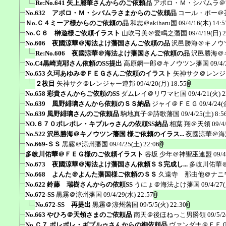
Re:No.641 矢上麗華さんからのご依頼品
アポロ・Ｍ・シバムラ＠
No.632 アポロ・Ｍ・シバムラさまからのご依頼品
コール・ポー＠
Ｎo.Ｃ４ミーア様からのご依頼の品
和志＠akiharu国
09/4/16(木) 14:5
No.Ｃ６ 榊遊様ご依頼イラスト
山吹弓美＠愛鳴之藩国
09/4/19(日) 
No.606 夜國涼華＠海法よけ藩国さんご依頼の品
沢邑勝海＠キノウ
Re:No.606 夜國涼華＠海法よけ藩国さんご依頼の品
沢邑勝海＠
No.C4黒崎克耶さん依頼のSS提出
高原鋼一郎＠キノウツン藩国
09/4/
No.653 久珂あゆみ＠ＦＥＧさんご依頼のイラスト
矢神サク＠レンジ
２枚目
矢神サク＠レンジャー連邦
09/4/20(月) 18:55
No.658 彩貴さんからご依頼のSS
ダムレイ＠リワマヒ国
09/4/21(火) 2
No.639 風野緋璃さんから依頼のＳＳ納品
ジャイ＠ＦＥＧ
09/4/24(
No.639 風野緋璃さんのご依頼品
駒地真子＠詩歌藩国
09/4/25(土) 8:5
NO.６７０ポレポレ・キブルゥさんの依頼SS納品
相葉 翔＠天領
09/4
No.522 沢邑勝海＠キノウツン藩国 様ご依頼のイラス...
夜國涼華＠海
No.669-ＳＳ
黒霧＠涼州藩国
09/4/25(土) 22:06
多岐川佑華＠ＦＥＧ様のご依頼イラスト
谷坂 少年＠神聖巫連盟
09/4
No.673 夜國涼華＠海法よけ藩国さん依頼ＳＳ完成し...
多岐川佑華
No.668 よんた＠よんた藩国様ご依頼のＳＳ
久遠寺 那由他＠ナニ
No.622 鈴藤 瑞樹さんからの依頼SS
うにょ＠海法よけ藩国
09/4/27
No.672-SS
黒霧＠涼州藩国
09/4/29(水) 22:57
No.672-SS 再提出
黒霧＠涼州藩国
09/5/5(火) 22:30
No.663 やひろ＠天領さまのご依頼品
南天＠後ほねっこ男爵領
09/5/2
No.Ｃ７ ポレポレ・ギブルゥさんからの御依頼品
ヴァンダナ＠ＦＥ