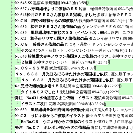
No.645-SS
黒霧＠涼州藩国
09/4/3(金) 3:59
No.637 八守時緒様よりご依頼のＳＳ
鈴藤 瑞樹＠詩歌藩国
09/4/3(金
No.646松井＠ＦＥＧさん依頼ＳＳ完成しました
多岐川佑華＠ＦＥＧ
No.C10 猫野和錆様からの御依頼品
影法師＠玄霧藩国
09/4/4(土) 15
No.630 松井＠ＦＥＧさん御依頼の品
ヴァンダナ＠ＦＥＧ
09/4/5(日
No.639 風野緋璃様ご依頼のＳＳ（イベント名：09/0...
銀内 ユウ
No.Ｃ5 和子@リワマヒ国さん御依頼の品
ダムレイ@リワマヒ国
09
No.Ｃ８ 鈴藤さん依頼の品
むつき・萩野・ドラケン＠レンジャー
その２
むつき・萩野・ドラケン＠レンジャー連邦
09/4/6(月) 1:17
No.640 船橋鷹大＠キノウツン藩国さんご依頼のイラス...
矢神サク＠
２枚目
矢神サク＠レンジャー連邦
09/4/6(月) 23:41
No.Ｃ９－ＳＳ
黒霧＠涼州藩国
09/4/7(火) 1:07
Ｎｏ．６３３ 月光ほろほろ＠たけきの藩国様ご依頼...
霰矢蝶子＠
Ｎｏ．６３３ 月光ほろほろ＠たけきの藩国様ご依頼...
霰矢蝶子
Re:完成依頼物置き場１５
影法師＠玄霧藩国
09/4/8(水) 22:27
タイトルミスでした！
影法師＠玄霧藩国
09/4/8(水) 22:29
発注 No.631 水仙堂雹さまご依頼 イラスト
花陵＠詩歌藩国
09/4/8
イラスト二枚目
花陵＠詩歌藩国
09/4/8(水) 23:24
No.639 風野緋璃＠宰相府藩国様依頼分
緋乃江戌人＠るしにゃん王
No.C３ うにょ様からご依頼のイラスト
優羽カヲリ＠世界忍者国
09
Re:No.C３ うにょ様からご依頼のイラスト
優羽カヲリ＠世界忍
発注 No.Ｃ７ ポレポレ様からのご依頼品
青にして紺碧＠海法よ