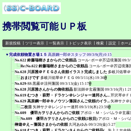
携帯閲覧可能ＵＰ板
新規投稿
┃
ツリー表示
┃
一覧表示
┃
トピック表示
┃
検索
┃
設定
┃
ホー
▼
完成依頼物置き場１５
高原鋼一郎＠スタッフ
09/3/9(月) 0:15
No.622 鈴藤瑞樹さまからのご依頼品
コール･ポー＠芥辺境藩国
09/3
Re:No.622 鈴藤瑞樹さまからのご依頼品
コール･ポー＠芥辺境藩
No.628 川原雅＠ＦＥＧさん依頼イラスト完成しました
多岐川佑華＠
おまけです
多岐川佑華＠ＦＥＧ
09/3/11(水) 19:36
No.629-SS
黒霧＠涼州藩国
09/3/13(金) 15:17
No.628 川原雅さんからの御依頼品
影法師＠玄霧藩国
09/3/16(月) 1:2
No.619 むつき・萩野・ドラケン＠レンジャー連邦さん...
芹沢琴＠Ｆ
No.629 高原鋼一郎＠キノウツン藩国さんご依頼のイラ...
矢神サク＠
二枚目
矢神サク＠レンジャー連邦
09/3/19(木) 23:59
No.609 優羽カヲリさんからのご依頼
アポロ・Ｍ・シバムラ＠玄霧
No.609 優羽カヲリさんからのご依頼(2枚目)
アポロ・Ｍ・シバ
榊遊＠え～藩国さまからの依頼
久珂あゆみ
09/3/20(金) 5:27
No.618 むつき・萩野・ドラケンさんからのご依頼品(...
矢上ミサ＠鍋