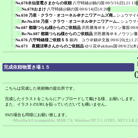
No,678水仙堂雹さまからの依頼
八守時緒@鍋の国
09/5/31(日) 21:13
No,678おまけ
八守時緒@鍋の国
09/6/14(日) 0:29
No.650 乃亜・クラウ・オコーネル＠ナニワアームズ商...
シュウマイ
Re:No.650 乃亜・クラウ・オコーネル＠ナニワアーム...
シュウマ
No.687 都築つらね様からのご依頼品
沢邑勝海＠キノウツン藩国
09/
Re:No.687 都築つらね様からのご依頼品
沢邑勝海＠キノウツン藩
No.676 八守時緒様ご依頼ＳＳ
銀内 ユウ＠鍋＠文族
09/6/20(土) 1:2
No.673 夜國涼華さんからのご依頼品
ゆり花＠akiharu国
09/6/25(木)
完成依頼物置き場１５
こちらは完成した依頼物の提出所です。
完成したイラストをこちらにアップロードして戴ける様、お願いします。
また、イラストのURLを貼っていただいても構いません。
SSの場合も同様にお願い致します。
<Mozilla/4.0 (compatible; MSIE 7.0; Windows NT 5.1; GTB5; .NET CLR 2.