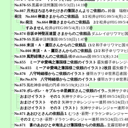
No.676-SS
黒霧＠涼州藩国
09/5/3(日) 14:19
No.667 月光ほろほろ＠たけきの藩国さんよりご依頼の...
鈴藤 瑞樹
発注 No.664 榊遊さまからのご依頼品 1/2
松井@FEG
09/5/4(月) 2:
Re:発注 No.664 榊遊さまからのご依頼品 2/2
松井@FEG
09/5/
すみません
松井@FEG
09/5/4(月) 13:35
No.674 谷坂＠神聖巫連盟 さまからのご依頼品
ダムレイ@リワマヒ
No.679-SS
黒霧＠涼州藩国
09/5/10(日) 1:47
No.666 来須・Ａ・鷹臣さんからのご依頼品（1/2
和子＠リワマヒ国
No.666 来須・Ａ・鷹臣さんからのご依頼品（2/2
和子＠リワマヒ
No.639 風野緋璃さんのご依頼品
橘＠akiharu国
09/5/13(水) 3:24
No.655 ミーア＠愛鳴之藩国様ご依頼のイラスト
霰矢蝶子＠レンジ
No.655 ミーア＠愛鳴之藩国様ご依頼のイラスト2枚目
霰矢蝶子
No.676 八守時緒様からご依頼のイラスト
優羽カヲリ＠世界忍者国
Re:No.676 八守時緒様からご依頼のイラスト
優羽カヲリ＠世界
No.675
風杜神奈＠暁の円卓
09/5/19(火) 23:14
No.670 ポレポレ・キブルゥ＠星鋼京さんご依頼のイラ...
矢神サク＠
おまけイラスト その１
矢神サク＠レンジャー連邦
09/5/24(日) 
おまけイラスト その２
矢神サク＠レンジャー連邦
09/5/24(日) 
おまけイラスト その３（ラスト）
矢神サク＠レンジャー連邦
0
No.671 あおひとさんの依頼品１
むつき･萩野･ドラケン＠レンジャ
その２
むつき･萩野･ドラケン＠レンジャー連邦
09/5/24(日) 15:4
No.671 蒼のあおひと＠海法よけ藩国様からの依頼品...
玄霧弦耶＠