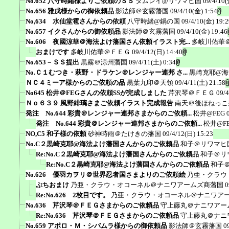
No.652 八守時緒様よりご依頼のＳＳ
ダムレイ@リワマヒ国
09/4/10(
No.656 雅戌様からの御依頼品
影法師＠玄霧藩国
09/4/10(金) 1:54
No,634 水仙堂雹さんからの依頼
八守時緒@鍋の国
09/4/10(金) 19:2
No.657 イクさんからの御依頼品
影法師＠玄霧藩国
09/4/10(金) 19:46
No.606 夜國涼華＠海法よけ藩国さん依頼イラスト完...
多岐川佑華
おまけです
多岐川佑華＠ＦＥＧ
09/4/12(日) 14:40
No.653－ＳＳ提出
黒霧＠涼州藩国
09/4/11(土) 0:34
No.Ｃ１むつき・萩野・ドラケン＠レンジャー連邦 さ...
黒崎克耶@海
ＮＣ４ミーア様からのご依頼の品
黒葉九印＠天領
09/4/11(土) 21:58
No645 松井＠FEGさんの依頼SSが完成しました
芹沢琴＠ＦＥＧ
09/4
Ｎｏ６３９ 風野緋璃さまご依頼イラスト完成報告
南天＠後ほねっこ
発注 No.644 彩貴＠レンジャー連邦さまからのご依頼...
松井@FEG
発注 No.644 彩貴＠レンジャー連邦さまからのご依頼...
松井@F
NO,C5 和子様の依頼
砂神時雨＠たけきの藩国
09/4/12(日) 15:23
No.C２黒崎克耶@海法よけ藩国さんからのご依頼品
和子＠リワマヒ
Re:No.C２黒崎克耶@海法よけ藩国さんからのご依頼品
和子＠リ
Re:No.C２黒崎克耶@海法よけ藩国さんからのご依頼品
和子
No.626 優羽カヲリ＠世界忍者国さまよりのご依頼絵
乃亜・クラウ
ぷちおまけ
乃亜・クラウ・オコーネル＠ナニワアームズ商藩国
0
Re:No.626 2枚目です。
乃亜・クラウ・オコーネル＠ナニワア
No.636 芹沢琴＠ＦＥＧさまからのご依頼品
守上藤丸＠ナニワアー
Re:No.636 芹沢琴＠ＦＥＧさまからのご依頼品
守上藤丸＠ナニ
No.659 アポロ・Ｍ・シバムラ様からの御依頼品
影法師＠玄霧藩国
0