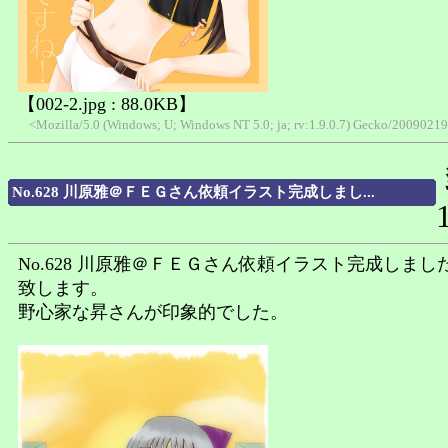
【002-2.jpg : 88.0KB】
<Mozilla/5.0 (Windows; U; Windows NT 5.0; ja; rv:1.9.0.7) Gecko/200902
No.628 川原雅＠ＦＥＧさん依頼イラスト完成しまし...
No.628 川原雅＠ＦＥＧさん依頼イラスト完成しまし
致します。
野心家な昇さんが印象的でした。