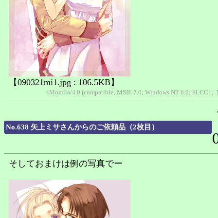
【090321mi1.jpg : 106.5KB】
<Mozilla/4.0 (compatible; MSIE 7.0; Windows NT 6.0; SLCC1; 
No.638 矢上ミサさんからのご依頼品（2枚目）
そしておまけは例の写真でー