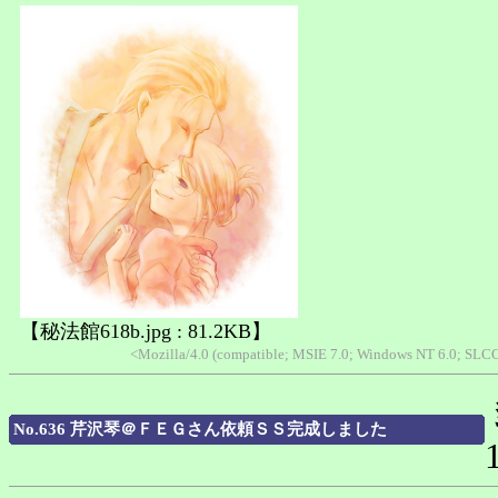
【秘法館618b.jpg : 81.2KB】
<Mozilla/4.0 (compatible; MSIE 7.0; Windows NT 6.0; SLCC
No.636 芹沢琴＠ＦＥＧさん依頼ＳＳ完成しました