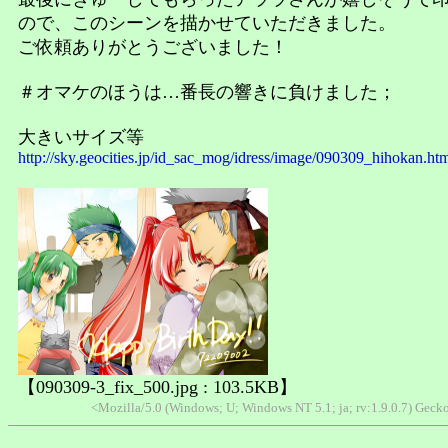
ので、このシーンを描かせていただきました。
ご依頼ありがとうございました！
＃オマケのほうは…番長の響きに負けました；
大きいサイズ等
http://sky.geocities.jp/id_sac_mog/idress/image/090309_hihokan.ht
【090309-3_fix_500.jpg : 103.5KB】
<Mozilla/5.0 (Windows; U; Windows NT 5.1; ja; rv:1.9.0.7) Ge