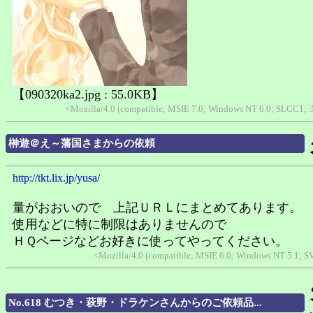
【090320ka2.jpg : 55.0KB】
<Mozilla/4.0 (compatible; MSIE 7.0; Windows NT 6.0; SLCC1; 
榊遊＠え～藩国さまからの依頼
http://tkt.lix.jp/yusa/
量がおおいので 上記ＵＲＬにまとめてあります。
使用などに特に制限はありませんので
ＨＱページなどお好きに使ってやってください。
<Mozilla/4.0 (compatible; MSIE 6.0; Windows NT 5.1; 
No.618 むつき・萩野・ドラケンさんからのご依頼品...