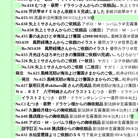
No.618 むつき・萩野・ドラケンさんからのご依頼品(...
矢上ミサ
No.636 芹沢琴＠ＦＥＧさん依頼ＳＳ完成しました
多岐川佑華＠ＦＥ
No.635-SS
黒霧＠涼州藩国
09/3/21(土) 9:50
No.638 矢上ミサさんからのご依頼品
アポロ・Ｍ・シバムラ＠玄霧藩
No.638 矢上ミサさんからのご依頼品（2枚目）
アポロ・Ｍ・シバ
No.433 蒼のあおひと＠海法よけ藩国 -(2008/08/02(S...
葉崎京夜＠星
NO.639 風野緋璃さんからご依頼のイラスト
優羽カヲリ＠世界忍者
Re:NO.639 風野緋璃さんからご依頼のイラスト
優羽カヲリ＠世
No.633 月光ほろほろ＠たけきの藩国様ご依頼SS完成い...
ちひろ@リ
No.526 矢上ミサさんからのご依頼（一枚目）
ヤガミ・ユマ＠鍋の国
No.526 矢上ミサさんからのご依頼（二枚目）
ヤガミ・ユマ＠鍋
発注 No.625 黒崎克耶@海法よけ藩国さまからのご依...
松井@FEG
発注 No.625 黒崎克耶@海法よけ藩国さまからのご依...
松井@F
No.627 阪明日見＠akiharu国 さんの完成品
黒崎克耶@海法よけ藩国
Ｎｏ．６３７ 八守時緒さんのイラスト１
むつき・萩野・ドラケン
イラスト２
むつき・萩野・ドラケン＠レンジャー連邦
09/4/4(土)
No.C1 むつき・萩野・ドラケン様からの御依頼品
影法師＠玄霧藩国
No.647 久藤睦月様からの御依頼品
影法師＠玄霧藩国
09/4/2(木) 1:23
No.648 雅戌様からの御依頼品
影法師＠玄霧藩国
09/4/2(木) 13:17
No.649 アポロ・Ｍ・シバムラ様からの御依頼品
影法師＠玄霧藩国
0
誤字訂正 No.648 雅戌様からの御依頼品
影法師＠玄霧藩国
09/4/2
No.631 水仙堂雹様よりご依頼のＳＳ
弓下嵐＠土場藩国
09/4/3(金) 1: