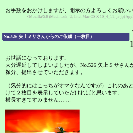
お手数をおかけしますが、開示の方よろしくお願い
<Mozilla/5.0 (Macintosh; U; Intel Mac OS X 10_4_11; ja-jp) Ap
No.526 矢上ミサさんからのご依頼（一枚目）
お世話になっております。
大分遅延してしまいましたが、No.526 矢上ミサさん
頼分、提出させていただきます。
（気分的にはこっちがオマケなんですが）これのあ
けて２枚目を表示していただければと思います。
横長すぎてすみません……。