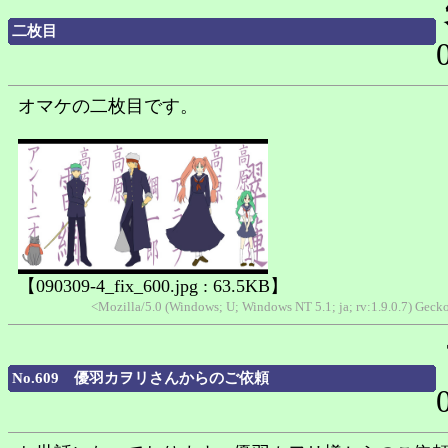
二枚目
オマケの二枚目です。
【090309-4_fix_600.jpg : 63.5KB】
<Mozilla/5.0 (Windows; U; Windows NT 5.1; ja; rv:1.9.0.7) Ge
No.609 優羽カヲリさんからのご依頼