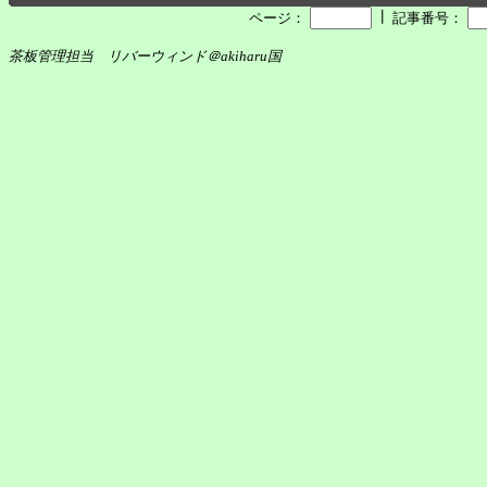
┃
ページ：
記事番号：
茶板管理担当 リバーウィンド＠akiharu国