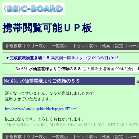
携帯閲覧可能ＵＰ板
新規投稿
┃
ツリー表示
┃
一覧表示
┃
トピック表示
┃
検索
┃
設定
┃
ホー
▼
完成依頼物置き場１５
高原鋼一郎＠スタッフ
09/3/9(月) 0:15
No.631 水仙堂雹様よりご依頼のＳＳ
弓下嵐＠土場藩国
09/4/3(金) 1:
No.631 水仙堂雹様よりご依頼のＳＳ
遅くなってすいません。ＳＳが完成しましたので
提出させていただきます。
http://www40.atwiki.jp/blueblack/pages/157.html
以上になります。よろしくおねがいします。
<Mozilla/4.0 (compatible; MSIE 6.0; Windows NT 5.1; SV1; .NET CLR 1.0.37
新規投稿
┃
ツリー表示
┃
一覧表示
┃
トピック表示
┃
検索
┃
設定
┃
ホー