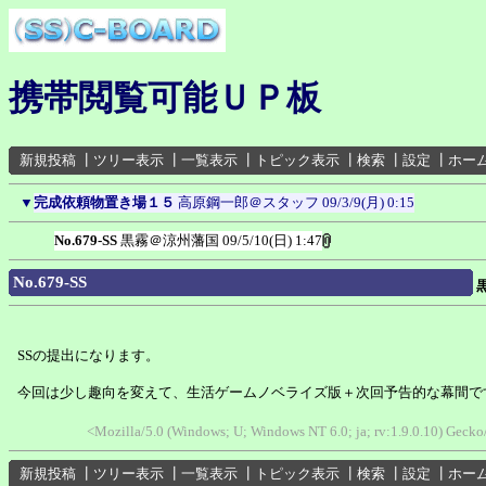
携帯閲覧可能ＵＰ板
新規投稿
┃
ツリー表示
┃
一覧表示
┃
トピック表示
┃
検索
┃
設定
┃
ホー
▼
完成依頼物置き場１５
高原鋼一郎＠スタッフ
09/3/9(月) 0:15
No.679-SS
黒霧＠涼州藩国
09/5/10(日) 1:47
No.679-SS
SSの提出になります。
今回は少し趣向を変えて、生活ゲームノベライズ版＋次回予告的な幕間で
<Mozilla/5.0 (Windows; U; Windows NT 6.0; ja; rv:1.9.0.10) Gec
新規投稿
┃
ツリー表示
┃
一覧表示
┃
トピック表示
┃
検索
┃
設定
┃
ホー