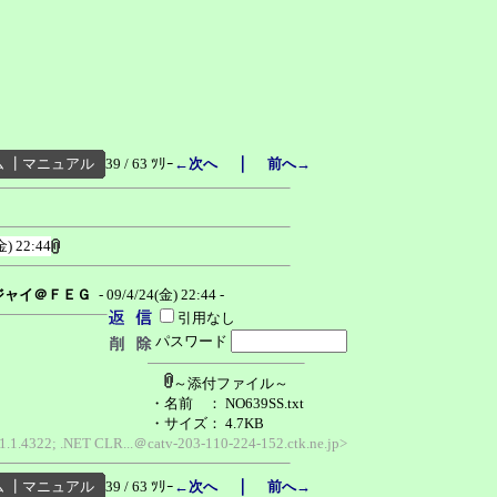
｜
ム
┃
マニュアル
39 / 63 ﾂﾘｰ
←次へ
前へ→
金) 22:44
ジャイ＠ＦＥＧ
- 09/4/24(金) 22:44 -
引用なし
パスワード
～添付ファイル～
・名前
： NO639SS.txt
・サイズ
： 4.7KB
1.1.4322; .NET CLR...＠catv-203-110-224-152.ctk.ne.jp>
｜
ム
┃
マニュアル
39 / 63 ﾂﾘｰ
←次へ
前へ→