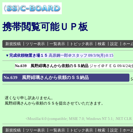
携帯閲覧可能ＵＰ板
新規投稿
┃
ツリー表示
┃
一覧表示
┃
トピック表示
┃
検索
┃
設定
┃
ホー
▼
完成依頼物置き場１５
高原鋼一郎＠スタッフ
09/3/9(月) 0:15
No.639 風野緋璃さんから依頼のＳＳ納品
ジャイ＠ＦＥＧ
09/4/24(
No.639 風野緋璃さんから依頼のＳＳ納品
遅くなり申し訳ありません。
風野緋璃さんから依頼のＳＳを提出させていただきます。
<Mozilla/4.0 (compatible; MSIE 7.0; Windows NT 5.1; .NET CLR 
新規投稿
┃
ツリー表示
┃
一覧表示
┃
トピック表示
┃
検索
┃
設定
┃
ホー