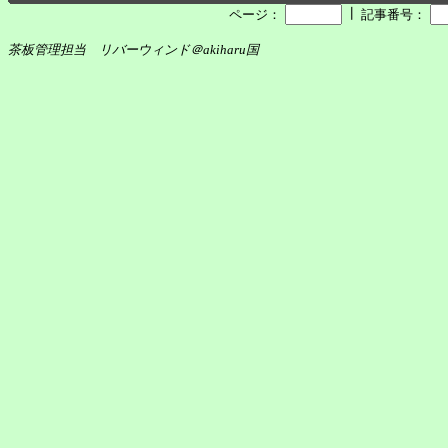
┃
ページ：
記事番号：
茶板管理担当 リバーウィンド＠akiharu国