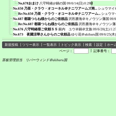
No,678おまけ
八守時緒@鍋の国
09/6/14(日) 0:29
No.650 乃亜・クラウ・オコーネル＠ナニワアームズ商...
シュウマイ
Re:No.650 乃亜・クラウ・オコーネル＠ナニワアーム...
シュウマ
No.687 都築つらね様からのご依頼品
沢邑勝海＠キノウツン藩国
09/
Re:No.687 都築つらね様からのご依頼品
沢邑勝海＠キノウツン藩
No.676 八守時緒様ご依頼ＳＳ
銀内 ユウ＠鍋＠文族
09/6/20(土) 1:2
No.673 夜國涼華さんからのご依頼品
ゆり花＠akiharu国
09/6/25(木)
新規投稿
┃
ツリー表示
┃
一覧表示
┃
トピック表示
┃
検索
┃
設定
┃
ホー
┃
ページ：
記事番号：
茶板管理担当 リバーウィンド＠akiharu国