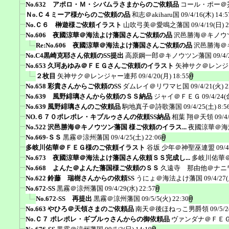
No.632 アポロ・Ｍ・シバムラさまからのご依頼品
コール・ポー＠
Ｎo.Ｃ４ミーア様からのご依頼の品
和志＠akiharu国
09/4/16(木) 14:5
No.Ｃ６ 榊遊様ご依頼イラスト
山吹弓美＠愛鳴之藩国
09/4/19(日) 
No.606 夜國涼華＠海法よけ藩国さんご依頼の品
沢邑勝海＠キノウ
Re:No.606 夜國涼華＠海法よけ藩国さんご依頼の品
沢邑勝海＠
No.C4黒崎克耶さん依頼のSS提出
高原鋼一郎＠キノウツン藩国
09/4/
No.653 久珂あゆみ＠ＦＥＧさんご依頼のイラスト
矢神サク＠レンジ
２枚目
矢神サク＠レンジャー連邦
09/4/20(月) 18:55
No.658 彩貴さんからご依頼のSS
ダムレイ＠リワマヒ国
09/4/21(火) 2
No.639 風野緋璃さんから依頼のＳＳ納品
ジャイ＠ＦＥＧ
09/4/24(
No.639 風野緋璃さんのご依頼品
駒地真子＠詩歌藩国
09/4/25(土) 8:5
NO.６７０ポレポレ・キブルゥさんの依頼SS納品
相葉 翔＠天領
09/4
No.522 沢邑勝海＠キノウツン藩国 様ご依頼のイラス...
夜國涼華＠海
No.669-ＳＳ
黒霧＠涼州藩国
09/4/25(土) 22:06
多岐川佑華＠ＦＥＧ様のご依頼イラスト
谷坂 少年＠神聖巫連盟
09/4
No.673 夜國涼華＠海法よけ藩国さん依頼ＳＳ完成し...
多岐川佑華
No.668 よんた＠よんた藩国様ご依頼のＳＳ
久遠寺 那由他＠ナニ
No.622 鈴藤 瑞樹さんからの依頼SS
うにょ＠海法よけ藩国
09/4/27
No.672-SS
黒霧＠涼州藩国
09/4/29(水) 22:57
No.672-SS 再提出
黒霧＠涼州藩国
09/5/5(火) 22:30
No.663 やひろ＠天領さまのご依頼品
南天＠後ほねっこ男爵領
09/5/2
No.Ｃ７ ポレポレ・ギブルゥさんからの御依頼品
ヴァンダナ＠ＦＥ