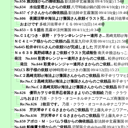
No.656 雅戌様からの御依頼品
影法師＠玄霧藩国
09/4/10(金) 1:54
No,634 水仙堂雹さんからの依頼
八守時緒@鍋の国
09/4/10(金) 19:2
No.657 イクさんからの御依頼品
影法師＠玄霧藩国
09/4/10(金) 19:46
No.606 夜國涼華＠海法よけ藩国さん依頼イラスト完...
多岐川佑華
おまけです
多岐川佑華＠ＦＥＧ
09/4/12(日) 14:40
No.653－ＳＳ提出
黒霧＠涼州藩国
09/4/11(土) 0:34
No.Ｃ１むつき・萩野・ドラケン＠レンジャー連邦 さ...
黒崎克耶@海
ＮＣ４ミーア様からのご依頼の品
黒葉九印＠天領
09/4/11(土) 21:58
No645 松井＠FEGさんの依頼SSが完成しました
芹沢琴＠ＦＥＧ
09/4
Ｎｏ６３９ 風野緋璃さまご依頼イラスト完成報告
南天＠後ほねっこ
発注 No.644 彩貴＠レンジャー連邦さまからのご依頼...
松井@FEG
発注 No.644 彩貴＠レンジャー連邦さまからのご依頼...
松井@F
NO,C5 和子様の依頼
砂神時雨＠たけきの藩国
09/4/12(日) 15:23
No.C２黒崎克耶@海法よけ藩国さんからのご依頼品
和子＠リワマヒ
Re:No.C２黒崎克耶@海法よけ藩国さんからのご依頼品
和子＠リ
Re:No.C２黒崎克耶@海法よけ藩国さんからのご依頼品
和子
No.626 優羽カヲリ＠世界忍者国さまよりのご依頼絵
乃亜・クラウ
ぷちおまけ
乃亜・クラウ・オコーネル＠ナニワアームズ商藩国
0
Re:No.626 2枚目です。
乃亜・クラウ・オコーネル＠ナニワア
No.636 芹沢琴＠ＦＥＧさまからのご依頼品
守上藤丸＠ナニワアー
Re:No.636 芹沢琴＠ＦＥＧさまからのご依頼品
守上藤丸＠ナニ
No.659 アポロ・Ｍ・シバムラ様からの御依頼品
影法師＠玄霧藩国
0
No.640 船橋鷹大様からのご依頼品
忌闇装介＠akiharu国
09/4/13(月) 