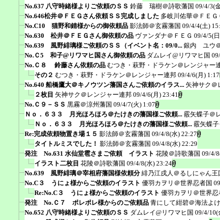
No.637 八守時緒様よりご依頼のＳＳ
鈴藤 瑞樹＠詩歌藩国
09/4/3(金
No.646松井＠ＦＥＧさん依頼ＳＳ完成しました
多岐川佑華＠ＦＥＧ
No.C10 猫野和錆様からの御依頼品
影法師＠玄霧藩国
09/4/4(土) 15
No.630 松井＠ＦＥＧさん御依頼の品
ヴァンダナ＠ＦＥＧ
09/4/5(日
No.639 風野緋璃様ご依頼のＳＳ（イベント名：09/0...
銀内 ユウ
No.Ｃ5 和子@リワマヒ国さん御依頼の品
ダムレイ@リワマヒ国
09
No.Ｃ８ 鈴藤さん依頼の品
むつき・萩野・ドラケン＠レンジャー
その２
むつき・萩野・ドラケン＠レンジャー連邦
09/4/6(月) 1:17
No.640 船橋鷹大＠キノウツン藩国さんご依頼のイラス...
矢神サク＠
２枚目
矢神サク＠レンジャー連邦
09/4/6(月) 23:41
No.Ｃ９－ＳＳ
黒霧＠涼州藩国
09/4/7(火) 1:07
Ｎｏ．６３３ 月光ほろほろ＠たけきの藩国様ご依頼...
霰矢蝶子＠
Ｎｏ．６３３ 月光ほろほろ＠たけきの藩国様ご依頼...
霰矢蝶子
Re:完成依頼物置き場１５
影法師＠玄霧藩国
09/4/8(水) 22:27
タイトルミスでした！
影法師＠玄霧藩国
09/4/8(水) 22:29
発注 No.631 水仙堂雹さまご依頼 イラスト
花陵＠詩歌藩国
09/4/8
イラスト二枚目
花陵＠詩歌藩国
09/4/8(水) 23:24
No.639 風野緋璃＠宰相府藩国様依頼分
緋乃江戌人＠るしにゃん王
No.C３ うにょ様からご依頼のイラスト
優羽カヲリ＠世界忍者国
09
Re:No.C３ うにょ様からご依頼のイラスト
優羽カヲリ＠世界忍
発注 No.Ｃ７ ポレポレ様からのご依頼品
青にして紺碧＠海法よ
No.652 八守時緒様よりご依頼のＳＳ
ダムレイ@リワマヒ国
09/4/10(