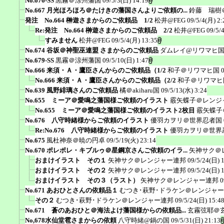
No.676-SS
黒霧＠涼州藩国
09/5/3(日) 14:19
No.667 月光ほろほろ＠たけきの藩国さんよりご依頼の...
鈴藤 瑞樹
発注 No.664 榊遊さまからのご依頼品 1/2
松井@FEG
09/5/4(月) 2:
Re:発注 No.664 榊遊さまからのご依頼品 2/2
松井@FEG
09/5/
すみません
松井@FEG
09/5/4(月) 13:35
No.674 谷坂＠神聖巫連盟 さまからのご依頼品
ダムレイ@リワマヒ
No.679-SS
黒霧＠涼州藩国
09/5/10(日) 1:47
No.666 来須・Ａ・鷹臣さんからのご依頼品（1/2
和子＠リワマヒ国
No.666 来須・Ａ・鷹臣さんからのご依頼品（2/2
和子＠リワマヒ
No.639 風野緋璃さんのご依頼品
橘＠akiharu国
09/5/13(水) 3:24
No.655 ミーア＠愛鳴之藩国様ご依頼のイラスト
霰矢蝶子＠レンジ
No.655 ミーア＠愛鳴之藩国様ご依頼のイラスト2枚目
霰矢蝶子
No.676 八守時緒様からご依頼のイラスト
優羽カヲリ＠世界忍者国
Re:No.676 八守時緒様からご依頼のイラスト
優羽カヲリ＠世界
No.675
風杜神奈＠暁の円卓
09/5/19(火) 23:14
No.670 ポレポレ・キブルゥ＠星鋼京さんご依頼のイラ...
矢神サク＠
おまけイラスト その１
矢神サク＠レンジャー連邦
09/5/24(日) 
おまけイラスト その２
矢神サク＠レンジャー連邦
09/5/24(日) 
おまけイラスト その３（ラスト）
矢神サク＠レンジャー連邦
0
No.671 あおひとさんの依頼品１
むつき･萩野･ドラケン＠レンジャ
その２
むつき･萩野･ドラケン＠レンジャー連邦
09/5/24(日) 15:4
No.671 蒼のあおひと＠海法よけ藩国様からの依頼品...
玄霧弦耶＠
No,678水仙堂雹さまからの依頼
八守時緒@鍋の国
09/5/31(日) 21:13