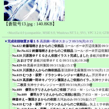
【蒼龍号13.jpg : 140.8KB】
<Mozilla/4.0 (compatible; MSIE 6.0; Windows NT 5.1; SV1; YPC 3.2.0; GTB5
▼
完成依頼物置き場１５
高原鋼一郎＠スタッフ
09/3/9(月) 0:15
No.622 鈴藤瑞樹さまからのご依頼品
コール･ポー＠芥辺境藩国
09/3
Re:No.622 鈴藤瑞樹さまからのご依頼品
コール･ポー＠芥辺境藩
No.628 川原雅＠ＦＥＧさん依頼イラスト完成しました
多岐川佑華＠
おまけです
多岐川佑華＠ＦＥＧ
09/3/11(水) 19:36
No.629-SS
黒霧＠涼州藩国
09/3/13(金) 15:17
No.628 川原雅さんからの御依頼品
影法師＠玄霧藩国
09/3/16(月) 1:2
No.619 むつき・萩野・ドラケン＠レンジャー連邦さん...
芹沢琴＠Ｆ
No.629 高原鋼一郎＠キノウツン藩国さんご依頼のイラ...
矢神サク＠
二枚目
矢神サク＠レンジャー連邦
09/3/19(木) 23:59
No.609 優羽カヲリさんからのご依頼
アポロ・Ｍ・シバムラ＠玄霧
No.609 優羽カヲリさんからのご依頼(2枚目)
アポロ・Ｍ・シバ
榊遊＠え～藩国さまからの依頼
久珂あゆみ
09/3/20(金) 5:27
No.618 むつき・萩野・ドラケンさんからのご依頼品(...
矢上ミサ＠鍋