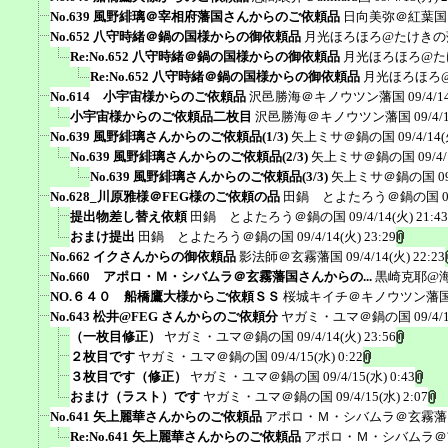
No.639 風野緋璃＠宰相府藩国さんからのご依頼品
日向美弥＠紅葉国
No.652 八守時緒＠鍋の国様からの御依頼品
月光ほろほろ@たけきの
Re:No.652 八守時緒＠鍋の国様からの御依頼品
月光ほろほろ@た
Re:No.652 八守時緒＠鍋の国様からの御依頼品
月光ほろほろ
No.614 小宇宙様からのご依頼品
沢邑勝海＠キノウツン藩国
09/4/1
小宇宙様からのご依頼品二枚目
沢邑勝海＠キノウツン藩国
09/4/
No.639 風野緋璃さんからのご依頼品(1/3)
矢上ミサ＠鍋の国
09/4/14(
No.639 風野緋璃さんからのご依頼品(2/3)
矢上ミサ＠鍋の国
09/4
No.639 風野緋璃さんからのご依頼品(3/3)
矢上ミサ＠鍋の国
0
No.628_川原雅様＠FEG様のご依頼の品
田鍋 とよたろう＠鍋の国
提出物差し替え依頼
田鍋 とよたろう＠鍋の国
09/4/14(火) 21:43
おまけ提出
田鍋 とよたろう＠鍋の国
09/4/14(火) 23:29
No.662 イクさんからの御依頼品
影法師＠玄霧藩国
09/4/14(火) 22:23
No.660 アポロ・Ｍ・シバムラ＠玄霧藩国さんからの...
黒崎克耶@
NO.６４０ 船橋鷹大様からご依頼ＳＳ
桜城キイチ＠キノウツン藩
No.643 松井@FEG さんからのご依頼分
ヤガミ・ユマ＠鍋の国
09/4/
（一枚目修正）
ヤガミ・ユマ＠鍋の国
09/4/14(火) 23:56
２枚目です
ヤガミ・ユマ＠鍋の国
09/4/15(水) 0:22
３枚目です（修正）
ヤガミ・ユマ＠鍋の国
09/4/15(水) 0:43
おまけ（ラスト）です
ヤガミ・ユマ＠鍋の国
09/4/15(水) 2:07
No.641 矢上麗華さんからのご依頼品
アポロ・Ｍ・シバムラ＠玄霧藩
Re:No.641 矢上麗華さんからのご依頼品
アポロ・Ｍ・シバムラ＠