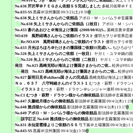
No.618 むつき・萩野・ドラケンさんからのご依頼品(...
矢上ミサ
No.636 芹沢琴＠ＦＥＧさん依頼ＳＳ完成しました
多岐川佑華＠ＦＥ
No.635-SS
黒霧＠涼州藩国
09/3/21(土) 9:50
No.638 矢上ミサさんからのご依頼品
アポロ・Ｍ・シバムラ＠玄霧藩
No.638 矢上ミサさんからのご依頼品（2枚目）
アポロ・Ｍ・シバ
No.433 蒼のあおひと＠海法よけ藩国 -(2008/08/02(S...
葉崎京夜＠星
NO.639 風野緋璃さんからご依頼のイラスト
優羽カヲリ＠世界忍者
Re:NO.639 風野緋璃さんからご依頼のイラスト
優羽カヲリ＠世
No.633 月光ほろほろ＠たけきの藩国様ご依頼SS完成い...
ちひろ@リ
No.526 矢上ミサさんからのご依頼（一枚目）
ヤガミ・ユマ＠鍋の国
No.526 矢上ミサさんからのご依頼（二枚目）
ヤガミ・ユマ＠鍋
発注 No.625 黒崎克耶@海法よけ藩国さまからのご依...
松井@FEG
発注 No.625 黒崎克耶@海法よけ藩国さまからのご依...
松井@F
No.627 阪明日見＠akiharu国 さんの完成品
黒崎克耶@海法よけ藩国
Ｎｏ．６３７ 八守時緒さんのイラスト１
むつき・萩野・ドラケン
イラスト２
むつき・萩野・ドラケン＠レンジャー連邦
09/4/4(土)
No.C1 むつき・萩野・ドラケン様からの御依頼品
影法師＠玄霧藩国
No.647 久藤睦月様からの御依頼品
影法師＠玄霧藩国
09/4/2(木) 1:23
No.648 雅戌様からの御依頼品
影法師＠玄霧藩国
09/4/2(木) 13:17
No.649 アポロ・Ｍ・シバムラ様からの御依頼品
影法師＠玄霧藩国
0
誤字訂正 No.648 雅戌様からの御依頼品
影法師＠玄霧藩国
09/4/2
No.631 水仙堂雹様よりご依頼のＳＳ
弓下嵐＠土場藩国
09/4/3(金) 1:
No.645-SS
黒霧＠涼州藩国
09/4/3(金) 3:59