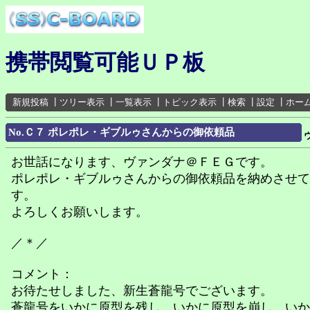
携帯閲覧可能ＵＰ板
新規投稿
┃
ツリー表示
┃
一覧表示
┃
トピック表示
┃
検索
┃
設定
┃
ホー
No.Ｃ７ ポレポレ・ギブルゥさんからの御依頼品
お世話になります、ヴァンダナ＠ＦＥＧです。
ポレポレ・ギブルゥさんからの御依頼品を納めさせて
す。
よろしくお願いします。
／＊／
コメント：
お待たせしました、新生蒼龍号でございます。
蒼龍号をいかに原型を残し、いかに原型を崩し、いか