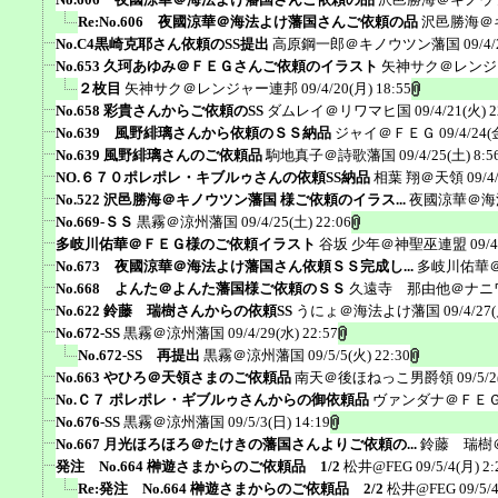
Re:No.606 夜國涼華＠海法よけ藩国さんご依頼の品
沢邑勝海＠
No.C4黒崎克耶さん依頼のSS提出
高原鋼一郎＠キノウツン藩国
09/4/
No.653 久珂あゆみ＠ＦＥＧさんご依頼のイラスト
矢神サク＠レンジ
２枚目
矢神サク＠レンジャー連邦
09/4/20(月) 18:55
No.658 彩貴さんからご依頼のSS
ダムレイ＠リワマヒ国
09/4/21(火) 2
No.639 風野緋璃さんから依頼のＳＳ納品
ジャイ＠ＦＥＧ
09/4/24(
No.639 風野緋璃さんのご依頼品
駒地真子＠詩歌藩国
09/4/25(土) 8:5
NO.６７０ポレポレ・キブルゥさんの依頼SS納品
相葉 翔＠天領
09/4
No.522 沢邑勝海＠キノウツン藩国 様ご依頼のイラス...
夜國涼華＠海
No.669-ＳＳ
黒霧＠涼州藩国
09/4/25(土) 22:06
多岐川佑華＠ＦＥＧ様のご依頼イラスト
谷坂 少年＠神聖巫連盟
09/4
No.673 夜國涼華＠海法よけ藩国さん依頼ＳＳ完成し...
多岐川佑華
No.668 よんた＠よんた藩国様ご依頼のＳＳ
久遠寺 那由他＠ナニ
No.622 鈴藤 瑞樹さんからの依頼SS
うにょ＠海法よけ藩国
09/4/27
No.672-SS
黒霧＠涼州藩国
09/4/29(水) 22:57
No.672-SS 再提出
黒霧＠涼州藩国
09/5/5(火) 22:30
No.663 やひろ＠天領さまのご依頼品
南天＠後ほねっこ男爵領
09/5/2
No.Ｃ７ ポレポレ・ギブルゥさんからの御依頼品
ヴァンダナ＠ＦＥ
No.676-SS
黒霧＠涼州藩国
09/5/3(日) 14:19
No.667 月光ほろほろ＠たけきの藩国さんよりご依頼の...
鈴藤 瑞樹
発注 No.664 榊遊さまからのご依頼品 1/2
松井@FEG
09/5/4(月) 2:
Re:発注 No.664 榊遊さまからのご依頼品 2/2
松井@FEG
09/5/