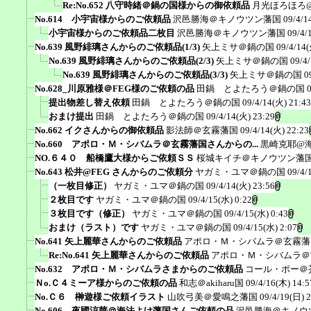
Re:No.652 八守時緒＠鍋の国様からの御依頼品
月光ほろほろ
No.614 小宇宙様からのご依頼品
沢邑勝海＠キノウツン藩国
09/4/1
小宇宙様からのご依頼品二枚目
沢邑勝海＠キノウツン藩国
09/4/
No.639 風野緋璃さんからのご依頼品(1/3)
矢上ミサ＠鍋の国
09/4/14(
No.639 風野緋璃さんからのご依頼品(2/3)
矢上ミサ＠鍋の国
09/4
No.639 風野緋璃さんからのご依頼品(3/3)
矢上ミサ＠鍋の国
0
No.628_川原雅様＠FEG様のご依頼の品
田鍋 とよたろう＠鍋の国
提出物差し替え依頼
田鍋 とよたろう＠鍋の国
09/4/14(火) 21:43
おまけ提出
田鍋 とよたろう＠鍋の国
09/4/14(火) 23:29
No.662 イクさんからの御依頼品
影法師＠玄霧藩国
09/4/14(火) 22:23
No.660 アポロ・Ｍ・シバムラ＠玄霧藩国さんからの...
黒崎克耶@
NO.６４０ 船橋鷹大様からご依頼ＳＳ
桜城キイチ＠キノウツン藩
No.643 松井@FEG さんからのご依頼分
ヤガミ・ユマ＠鍋の国
09/4/
（一枚目修正）
ヤガミ・ユマ＠鍋の国
09/4/14(火) 23:56
２枚目です
ヤガミ・ユマ＠鍋の国
09/4/15(水) 0:22
３枚目です（修正）
ヤガミ・ユマ＠鍋の国
09/4/15(水) 0:43
おまけ（ラスト）です
ヤガミ・ユマ＠鍋の国
09/4/15(水) 2:07
No.641 矢上麗華さんからのご依頼品
アポロ・Ｍ・シバムラ＠玄霧藩
Re:No.641 矢上麗華さんからのご依頼品
アポロ・Ｍ・シバムラ＠
No.632 アポロ・Ｍ・シバムラさまからのご依頼品
コール・ポー＠
Ｎo.Ｃ４ミーア様からのご依頼の品
和志＠akiharu国
09/4/16(木) 14:5
No.Ｃ６ 榊遊様ご依頼イラスト
山吹弓美＠愛鳴之藩国
09/4/19(日) 
No.606 夜國涼華＠海法よけ藩国さんご依頼の品
沢邑勝海＠キノウ