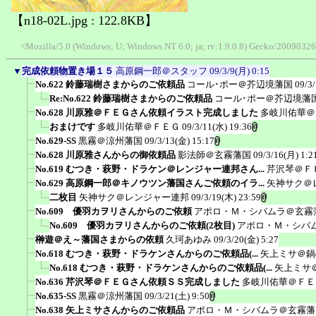
【n18-02L.jpg : 122.8KB】
<Mozilla/5.0 (Windows; U; Windows NT 6.0; ja; rv:1.9.0.8) Gecko/20090326
▼
完成依頼物置き場１５
高原鋼一郎＠スタッフ
09/3/9(月) 0:15
No.622 鈴藤瑞樹さまからのご依頼品
コール･ポー＠芥辺境藩国
09/3
Re:No.622 鈴藤瑞樹さまからのご依頼品
コール･ポー＠芥辺境藩
No.628 川原雅＠ＦＥＧさん依頼イラスト完成しました
多岐川佑華＠
おまけです
多岐川佑華＠ＦＥＧ
09/3/11(水) 19:36
No.629-SS
黒霧＠涼州藩国
09/3/13(金) 15:17
No.628 川原雅さんからの御依頼品
影法師＠玄霧藩国
09/3/16(月) 1:2
No.619 むつき・萩野・ドラケン＠レンジャー連邦さん...
芹沢琴＠Ｆ
No.629 高原鋼一郎＠キノウツン藩国さんご依頼のイラ...
矢神サク＠
二枚目
矢神サク＠レンジャー連邦
09/3/19(木) 23:59
No.609 優羽カヲリさんからのご依頼
アポロ・Ｍ・シバムラ＠玄霧
No.609 優羽カヲリさんからのご依頼(2枚目)
アポロ・Ｍ・シバ
榊遊＠え～藩国さまからの依頼
久珂あゆみ
09/3/20(金) 5:27
No.618 むつき・萩野・ドラケンさんからのご依頼品(...
矢上ミサ＠鍋
No.618 むつき・萩野・ドラケンさんからのご依頼品(...
矢上ミサ
No.636 芹沢琴＠ＦＥＧさん依頼ＳＳ完成しました
多岐川佑華＠ＦＥ
No.635-SS
黒霧＠涼州藩国
09/3/21(土) 9:50
No.638 矢上ミサさんからのご依頼品
アポロ・Ｍ・シバムラ＠玄霧藩