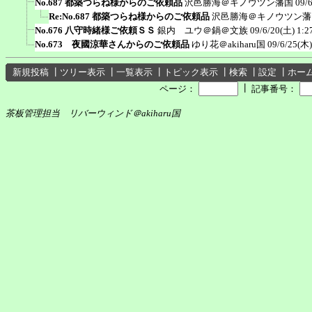
No.687 都築つらね様からのご依頼品
沢邑勝海＠キノウツン藩国
09/
Re:No.687 都築つらね様からのご依頼品
沢邑勝海＠キノウツン藩
No.676 八守時緒様ご依頼ＳＳ
銀内 ユウ＠鍋＠文族
09/6/20(土) 1:2
No.673 夜國涼華さんからのご依頼品
ゆり花＠akiharu国
09/6/25(木)
新規投稿
┃
ツリー表示
┃
一覧表示
┃
トピック表示
┃
検索
┃
設定
┃
ホー
┃
ページ：
記事番号：
茶板管理担当 リバーウィンド＠akiharu国