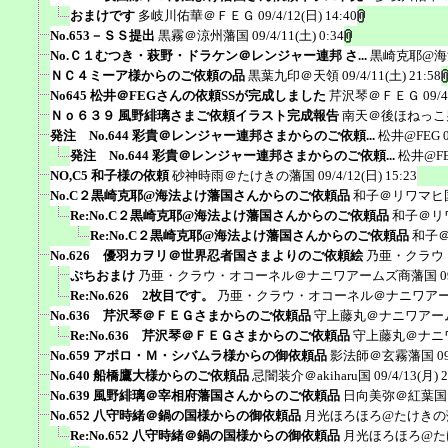
おまけです
多岐川佑華＠ＦＥＧ
09/4/12(日) 14:40
No.653－ＳＳ提出
黒霧＠涼州藩国
09/4/11(土) 0:34
No.Ｃ１むつき・萩野・ドラケン＠レンジャー連邦 さ...
黒崎克耶@海
ＮＣ４ミーア様からのご依頼の品
黒葉九印＠天領
09/4/11(土) 21:58
No645 松井＠FEGさんの依頼SSが完成しました
芹沢琴＠ＦＥＧ
09/4
Ｎｏ６３９ 風野緋璃さまご依頼イラスト完成報告
南天＠後ほねっこ
発注 No.644 彩貴＠レンジャー連邦さまからのご依頼...
松井@FEG
発注 No.644 彩貴＠レンジャー連邦さまからのご依頼...
松井@F
NO,C5 和子様の依頼
砂神時雨＠たけきの藩国
09/4/12(日) 15:23
No.C２黒崎克耶@海法よけ藩国さんからのご依頼品
和子＠リワマヒ
Re:No.C２黒崎克耶@海法よけ藩国さんからのご依頼品
和子＠リ
Re:No.C２黒崎克耶@海法よけ藩国さんからのご依頼品
和子
No.626 優羽カヲリ＠世界忍者国さまよりのご依頼絵
乃亜・クラウ
ぷちおまけ
乃亜・クラウ・オコーネル＠ナニワアームズ商藩国
0
Re:No.626 2枚目です。
乃亜・クラウ・オコーネル＠ナニワア
No.636 芹沢琴＠ＦＥＧさまからのご依頼品
守上藤丸＠ナニワアー
Re:No.636 芹沢琴＠ＦＥＧさまからのご依頼品
守上藤丸＠ナニ
No.659 アポロ・Ｍ・シバムラ様からの御依頼品
影法師＠玄霧藩国
0
No.640 船橋鷹大様からのご依頼品
忌闇装介＠akiharu国
09/4/13(月) 
No.639 風野緋璃＠宰相府藩国さんからのご依頼品
日向美弥＠紅葉国
No.652 八守時緒＠鍋の国様からの御依頼品
月光ほろほろ@たけきの
Re:No.652 八守時緒＠鍋の国様からの御依頼品
月光ほろほろ@た