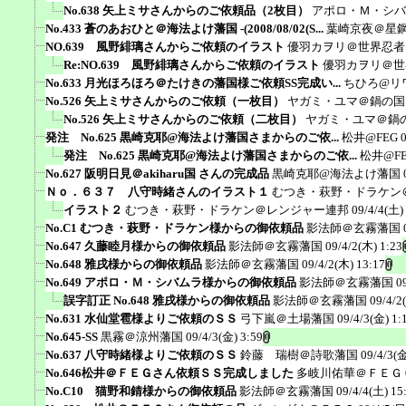
No.638 矢上ミサさんからのご依頼品（2枚目）
アポロ・Ｍ・シバ
No.433 蒼のあおひと＠海法よけ藩国 -(2008/08/02(S...
葉崎京夜＠星
NO.639 風野緋璃さんからご依頼のイラスト
優羽カヲリ＠世界忍者
Re:NO.639 風野緋璃さんからご依頼のイラスト
優羽カヲリ＠世
No.633 月光ほろほろ＠たけきの藩国様ご依頼SS完成い...
ちひろ@リ
No.526 矢上ミサさんからのご依頼（一枚目）
ヤガミ・ユマ＠鍋の国
No.526 矢上ミサさんからのご依頼（二枚目）
ヤガミ・ユマ＠鍋
発注 No.625 黒崎克耶@海法よけ藩国さまからのご依...
松井@FEG
発注 No.625 黒崎克耶@海法よけ藩国さまからのご依...
松井@F
No.627 阪明日見＠akiharu国 さんの完成品
黒崎克耶@海法よけ藩国
Ｎｏ．６３７ 八守時緒さんのイラスト１
むつき・萩野・ドラケン
イラスト２
むつき・萩野・ドラケン＠レンジャー連邦
09/4/4(土)
No.C1 むつき・萩野・ドラケン様からの御依頼品
影法師＠玄霧藩国
No.647 久藤睦月様からの御依頼品
影法師＠玄霧藩国
09/4/2(木) 1:23
No.648 雅戌様からの御依頼品
影法師＠玄霧藩国
09/4/2(木) 13:17
No.649 アポロ・Ｍ・シバムラ様からの御依頼品
影法師＠玄霧藩国
0
誤字訂正 No.648 雅戌様からの御依頼品
影法師＠玄霧藩国
09/4/2
No.631 水仙堂雹様よりご依頼のＳＳ
弓下嵐＠土場藩国
09/4/3(金) 1:
No.645-SS
黒霧＠涼州藩国
09/4/3(金) 3:59
No.637 八守時緒様よりご依頼のＳＳ
鈴藤 瑞樹＠詩歌藩国
09/4/3(金
No.646松井＠ＦＥＧさん依頼ＳＳ完成しました
多岐川佑華＠ＦＥＧ
No.C10 猫野和錆様からの御依頼品
影法師＠玄霧藩国
09/4/4(土) 15