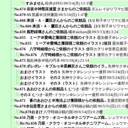
すみません
松井@FEG
09/5/4(月) 13:35
No.674 谷坂＠神聖巫連盟 さまからのご依頼品
ダムレイ@リワマヒ
No.679-SS
黒霧＠涼州藩国
09/5/10(日) 1:47
No.666 来須・Ａ・鷹臣さんからのご依頼品（1/2
和子＠リワマヒ国
No.666 来須・Ａ・鷹臣さんからのご依頼品（2/2
和子＠リワマヒ
No.639 風野緋璃さんのご依頼品
橘＠akiharu国
09/5/13(水) 3:24
No.655 ミーア＠愛鳴之藩国様ご依頼のイラスト
霰矢蝶子＠レンジ
No.655 ミーア＠愛鳴之藩国様ご依頼のイラスト2枚目
霰矢蝶子
No.676 八守時緒様からご依頼のイラスト
優羽カヲリ＠世界忍者国
Re:No.676 八守時緒様からご依頼のイラスト
優羽カヲリ＠世界
No.675
風杜神奈＠暁の円卓
09/5/19(火) 23:14
No.670 ポレポレ・キブルゥ＠星鋼京さんご依頼のイラ...
矢神サク＠
おまけイラスト その１
矢神サク＠レンジャー連邦
09/5/24(日) 
おまけイラスト その２
矢神サク＠レンジャー連邦
09/5/24(日) 
おまけイラスト その３（ラスト）
矢神サク＠レンジャー連邦
0
No.671 あおひとさんの依頼品１
むつき･萩野･ドラケン＠レンジャ
その２
むつき･萩野･ドラケン＠レンジャー連邦
09/5/24(日) 15:4
No.671 蒼のあおひと＠海法よけ藩国様からの依頼品...
玄霧弦耶＠
No,678水仙堂雹さまからの依頼
八守時緒@鍋の国
09/5/31(日) 21:13
No,678おまけ
八守時緒@鍋の国
09/6/14(日) 0:29
No.650 乃亜・クラウ・オコーネル＠ナニワアームズ商...
シュウマイ
Re:No.650 乃亜・クラウ・オコーネル＠ナニワアーム...
シュウマ