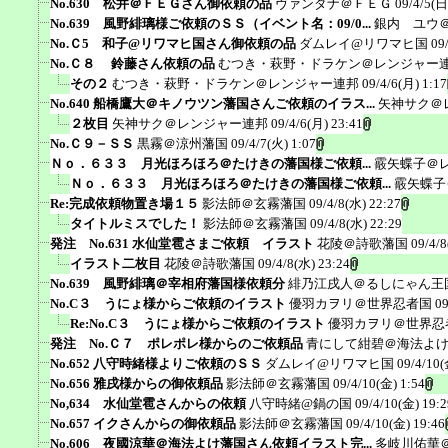
No.630 松井＠ＦＥＧさん御依頼の品
ヴァンダナ＠ＦＥＧ
09/4/5(日
No.639 風野緋璃様ご依頼のＳＳ（イベント名：09/0...
銀内 ユウ
No.Ｃ5 和子@リワマヒ国さん御依頼の品
ダムレイ@リワマヒ国
09
No.Ｃ８ 鈴藤さん依頼の品
むつき・萩野・ドラケン＠レンジャー
その２
むつき・萩野・ドラケン＠レンジャー連邦
09/4/6(月) 1:17
No.640 船橋鷹大＠キノウツン藩国さんご依頼のイラス...
矢神サク＠
２枚目
矢神サク＠レンジャー連邦
09/4/6(月) 23:41
No.Ｃ９－ＳＳ
黒霧＠涼州藩国
09/4/7(火) 1:07
Ｎｏ．６３３ 月光ほろほろ＠たけきの藩国様ご依頼...
霰矢蝶子＠
Ｎｏ．６３３ 月光ほろほろ＠たけきの藩国様ご依頼...
霰矢蝶子
Re:完成依頼物置き場１５
影法師＠玄霧藩国
09/4/8(水) 22:27
タイトルミスでした！
影法師＠玄霧藩国
09/4/8(水) 22:29
発注 No.631 水仙堂雹さまご依頼 イラスト
花陵＠詩歌藩国
09/4/8
イラスト二枚目
花陵＠詩歌藩国
09/4/8(水) 23:24
No.639 風野緋璃＠宰相府藩国様依頼分
緋乃江戌人＠るしにゃん王
No.C３ うにょ様からご依頼のイラスト
優羽カヲリ＠世界忍者国
09
Re:No.C３ うにょ様からご依頼のイラスト
優羽カヲリ＠世界忍
発注 No.Ｃ７ ポレポレ様からのご依頼品
青にして紺碧＠海法よ
No.652 八守時緒様よりご依頼のＳＳ
ダムレイ@リワマヒ国
09/4/10(
No.656 雅戌様からの御依頼品
影法師＠玄霧藩国
09/4/10(金) 1:54
No,634 水仙堂雹さんからの依頼
八守時緒@鍋の国
09/4/10(金) 19:2
No.657 イクさんからの御依頼品
影法師＠玄霧藩国
09/4/10(金) 19:46
No.606 夜國涼華＠海法よけ藩国さん依頼イラスト完...
多岐川佑華