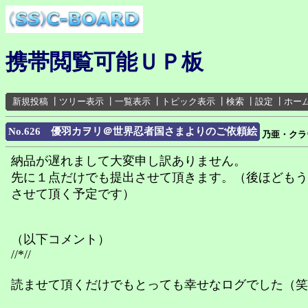
携帯閲覧可能ＵＰ板
新規投稿
┃
ツリー表示
┃
一覧表示
┃
トピック表示
┃
検索
┃
設定
┃
ホー
No.626 優羽カヲリ＠世界忍者国さまよりのご依頼絵
乃亜・クラ
納品が遅れまして大変申し訳ありません。
先に１点だけでも提出させて頂きます。（後ほどもう
させて頂く予定です）
（以下コメント）
//*//
読ませて頂くだけでもとっても幸せなログでした（笑