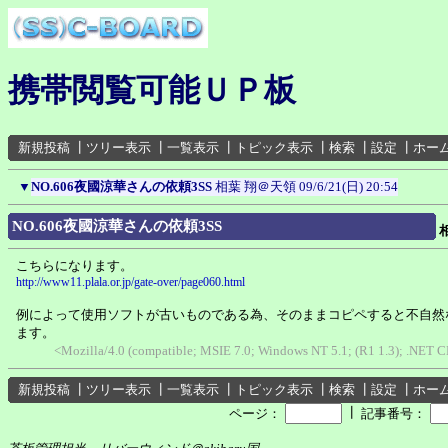
携帯閲覧可能ＵＰ板
新規投稿
┃
ツリー表示
┃
一覧表示
┃
トピック表示
┃
検索
┃
設定
┃
ホー
▼
NO.606夜國涼華さんの依頼3SS
相葉 翔＠天領
09/6/21(日) 20:54
NO.606夜國涼華さんの依頼3SS
こちらになります。
http://www11.plala.or.jp/gate-over/page060.html
例によって使用ソフトが古いものである為、そのままコピペすると不自然
ます。
<Mozilla/4.0 (compatible; MSIE 7.0; Windows NT 5.1; (R1 1.3); .NET C
新規投稿
┃
ツリー表示
┃
一覧表示
┃
トピック表示
┃
検索
┃
設定
┃
ホー
┃
ページ：
記事番号：