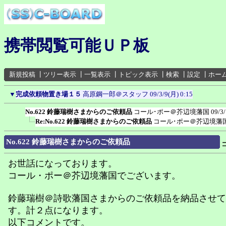
携帯閲覧可能ＵＰ板
新規投稿
┃
ツリー表示
┃
一覧表示
┃
トピック表示
┃
検索
┃
設定
┃
ホー
▼
完成依頼物置き場１５
高原鋼一郎＠スタッフ
09/3/9(月) 0:15
No.622 鈴藤瑞樹さまからのご依頼品
コール･ポー＠芥辺境藩国
09/3
Re:No.622 鈴藤瑞樹さまからのご依頼品
コール･ポー＠芥辺境藩
No.622 鈴藤瑞樹さまからのご依頼品
お世話になっております。
コール・ポー＠芥辺境藩国でございます。
鈴藤瑞樹＠詩歌藩国さまからのご依頼品を納品させて
す。計２点になります。
以下コメントです。