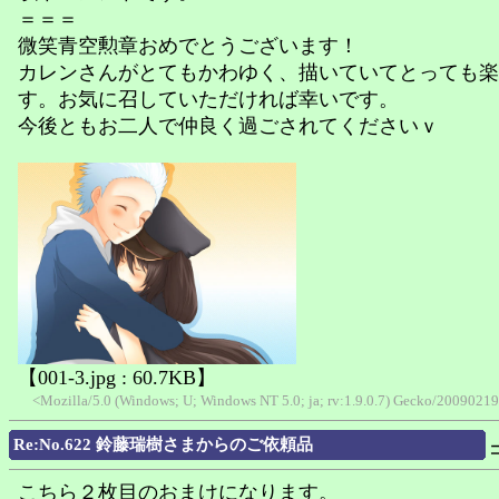
＝＝＝
微笑青空勲章おめでとうございます！
カレンさんがとてもかわゆく、描いていてとっても楽
す。お気に召していただければ幸いです。
今後ともお二人で仲良く過ごされてくださいｖ
【001-3.jpg : 60.7KB】
<Mozilla/5.0 (Windows; U; Windows NT 5.0; ja; rv:1.9.0.7) Gecko/200902
Re:No.622 鈴藤瑞樹さまからのご依頼品
こちら２枚目のおまけになります。