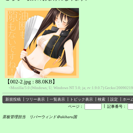
【002-2.jpg : 88.0KB】
<Mozilla/5.0 (Windows; U; Windows NT 5.0; ja; rv:1.9.0.7) Gecko/200902
新規投稿
┃
ツリー表示
┃
一覧表示
┃
トピック表示
┃
検索
┃
設定
┃
ホー
┃
ページ：
記事番号：
茶板管理担当 リバーウィンド＠akiharu国