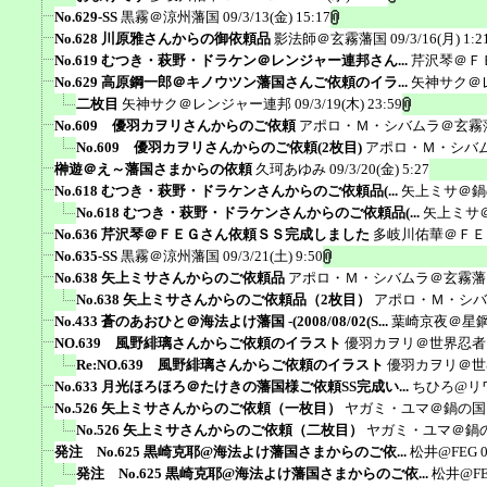
No.629-SS
黒霧＠涼州藩国
09/3/13(金) 15:17
No.628 川原雅さんからの御依頼品
影法師＠玄霧藩国
09/3/16(月) 1:2
No.619 むつき・萩野・ドラケン＠レンジャー連邦さん...
芹沢琴＠Ｆ
No.629 高原鋼一郎＠キノウツン藩国さんご依頼のイラ...
矢神サク＠
二枚目
矢神サク＠レンジャー連邦
09/3/19(木) 23:59
No.609 優羽カヲリさんからのご依頼
アポロ・Ｍ・シバムラ＠玄霧
No.609 優羽カヲリさんからのご依頼(2枚目)
アポロ・Ｍ・シバ
榊遊＠え～藩国さまからの依頼
久珂あゆみ
09/3/20(金) 5:27
No.618 むつき・萩野・ドラケンさんからのご依頼品(...
矢上ミサ＠鍋
No.618 むつき・萩野・ドラケンさんからのご依頼品(...
矢上ミサ
No.636 芹沢琴＠ＦＥＧさん依頼ＳＳ完成しました
多岐川佑華＠ＦＥ
No.635-SS
黒霧＠涼州藩国
09/3/21(土) 9:50
No.638 矢上ミサさんからのご依頼品
アポロ・Ｍ・シバムラ＠玄霧藩
No.638 矢上ミサさんからのご依頼品（2枚目）
アポロ・Ｍ・シバ
No.433 蒼のあおひと＠海法よけ藩国 -(2008/08/02(S...
葉崎京夜＠星
NO.639 風野緋璃さんからご依頼のイラスト
優羽カヲリ＠世界忍者
Re:NO.639 風野緋璃さんからご依頼のイラスト
優羽カヲリ＠世
No.633 月光ほろほろ＠たけきの藩国様ご依頼SS完成い...
ちひろ@リ
No.526 矢上ミサさんからのご依頼（一枚目）
ヤガミ・ユマ＠鍋の国
No.526 矢上ミサさんからのご依頼（二枚目）
ヤガミ・ユマ＠鍋
発注 No.625 黒崎克耶@海法よけ藩国さまからのご依...
松井@FEG
発注 No.625 黒崎克耶@海法よけ藩国さまからのご依...
松井@F