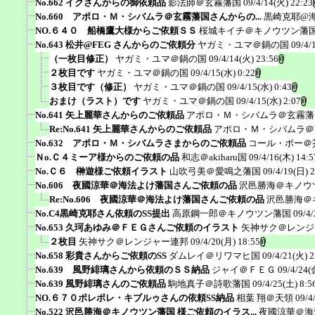
No.662 イクさんからの御依頼品
影法師＠玄霧藩国
09/4/14(火) 22:23
No.660 アポロ・Ｍ・シバムラ＠玄霧藩国さんからの...
黒崎克耶@
NO.６４０ 船橋鷹大様からご依頼ＳＳ
桜城キイチ＠キノウツン藩
No.643 松井@FEG さんからのご依頼分
ヤガミ・ユマ＠鍋の国
09/4/
（一枚目修正）
ヤガミ・ユマ＠鍋の国
09/4/14(火) 23:56
２枚目です
ヤガミ・ユマ＠鍋の国
09/4/15(水) 0:22
３枚目です（修正）
ヤガミ・ユマ＠鍋の国
09/4/15(水) 0:43
おまけ（ラスト）です
ヤガミ・ユマ＠鍋の国
09/4/15(水) 2:07
No.641 矢上麗華さんからのご依頼品
アポロ・Ｍ・シバムラ＠玄霧藩
Re:No.641 矢上麗華さんからのご依頼品
アポロ・Ｍ・シバムラ＠
No.632 アポロ・Ｍ・シバムラさまからのご依頼品
コール・ポー＠
Ｎo.Ｃ４ミーア様からのご依頼の品
和志＠akiharu国
09/4/16(木) 14:5
No.Ｃ６ 榊遊様ご依頼イラスト
山吹弓美＠愛鳴之藩国
09/4/19(日) 
No.606 夜國涼華＠海法よけ藩国さんご依頼の品
沢邑勝海＠キノウ
Re:No.606 夜國涼華＠海法よけ藩国さんご依頼の品
沢邑勝海＠
No.C4黒崎克耶さん依頼のSS提出
高原鋼一郎＠キノウツン藩国
09/4/
No.653 久珂あゆみ＠ＦＥＧさんご依頼のイラスト
矢神サク＠レンジ
２枚目
矢神サク＠レンジャー連邦
09/4/20(月) 18:55
No.658 彩貴さんからご依頼のSS
ダムレイ＠リワマヒ国
09/4/21(火) 2
No.639 風野緋璃さんから依頼のＳＳ納品
ジャイ＠ＦＥＧ
09/4/24(
No.639 風野緋璃さんのご依頼品
駒地真子＠詩歌藩国
09/4/25(土) 8:5
NO.６７０ポレポレ・キブルゥさんの依頼SS納品
相葉 翔＠天領
09/4
No.522 沢邑勝海＠キノウツン藩国 様ご依頼のイラス...
夜國涼華＠海