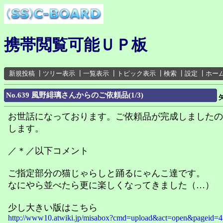
携帯閲覧可能ＵＰ板
新規投稿
┃
ツリー表示
┃
一覧表示
┃
トピック表示
┃
検索
┃
設定
┃
ホー
No.639 風野緋璃さんからのご依頼品(1/3)
お世話になっております。ご依頼品が完成しましたの
します。
／＊／以下コメント
ご指定部分の猫じゃらしと踊るにゃんこ達です。
なにやら並べたら更に楽しくなってきました（…）
少し大きい版はこちら
http://www10.atwiki.jp/misabox?cmd=upload&act=open&pageid=4