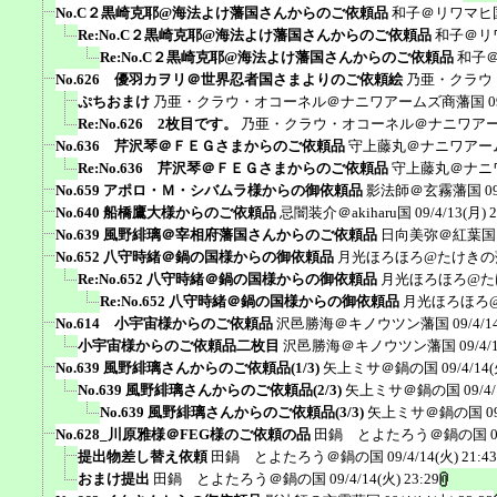
No.C２黒崎克耶@海法よけ藩国さんからのご依頼品
和子＠リワマヒ
Re:No.C２黒崎克耶@海法よけ藩国さんからのご依頼品
和子＠リ
Re:No.C２黒崎克耶@海法よけ藩国さんからのご依頼品
和子
No.626 優羽カヲリ＠世界忍者国さまよりのご依頼絵
乃亜・クラウ
ぷちおまけ
乃亜・クラウ・オコーネル＠ナニワアームズ商藩国
0
Re:No.626 2枚目です。
乃亜・クラウ・オコーネル＠ナニワア
No.636 芹沢琴＠ＦＥＧさまからのご依頼品
守上藤丸＠ナニワアー
Re:No.636 芹沢琴＠ＦＥＧさまからのご依頼品
守上藤丸＠ナニ
No.659 アポロ・Ｍ・シバムラ様からの御依頼品
影法師＠玄霧藩国
0
No.640 船橋鷹大様からのご依頼品
忌闇装介＠akiharu国
09/4/13(月) 
No.639 風野緋璃＠宰相府藩国さんからのご依頼品
日向美弥＠紅葉国
No.652 八守時緒＠鍋の国様からの御依頼品
月光ほろほろ@たけきの
Re:No.652 八守時緒＠鍋の国様からの御依頼品
月光ほろほろ@た
Re:No.652 八守時緒＠鍋の国様からの御依頼品
月光ほろほろ
No.614 小宇宙様からのご依頼品
沢邑勝海＠キノウツン藩国
09/4/1
小宇宙様からのご依頼品二枚目
沢邑勝海＠キノウツン藩国
09/4/
No.639 風野緋璃さんからのご依頼品(1/3)
矢上ミサ＠鍋の国
09/4/14(
No.639 風野緋璃さんからのご依頼品(2/3)
矢上ミサ＠鍋の国
09/4
No.639 風野緋璃さんからのご依頼品(3/3)
矢上ミサ＠鍋の国
0
No.628_川原雅様＠FEG様のご依頼の品
田鍋 とよたろう＠鍋の国
提出物差し替え依頼
田鍋 とよたろう＠鍋の国
09/4/14(火) 21:43
おまけ提出
田鍋 とよたろう＠鍋の国
09/4/14(火) 23:29