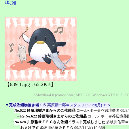
1b.jpg
【639-1.jpg : 65.2KB】
<Mozilla/4.0 (compatible; MSIE 7.0; Windows NT 6.0; SLCC
▼
完成依頼物置き場１５
高原鋼一郎＠スタッフ
09/3/9(月) 0:15
No.622 鈴藤瑞樹さまからのご依頼品
コール･ポー＠芥辺境藩国
09/3
Re:No.622 鈴藤瑞樹さまからのご依頼品
コール･ポー＠芥辺境藩
No.628 川原雅＠ＦＥＧさん依頼イラスト完成しました
多岐川佑華＠
おまけです
多岐川佑華＠ＦＥＧ
09/3/11(水) 19:36