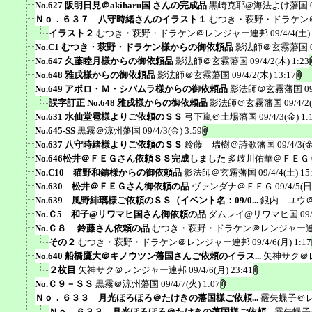
No.627 阪明日見＠akiharu国 さんの完成品
黒崎克耶@海法よけ藩国
Ｎｏ．６３７ 八守時緒さんのイラスト１
むつき・萩野・ドラケン
イラスト２
むつき・萩野・ドラケン＠レンジャー連邦
09/4/4(土)
No.C1 むつき・萩野・ドラケン様からの御依頼品
影法師＠玄霧藩国
No.647 久藤睦月様からの御依頼品
影法師＠玄霧藩国
09/4/2(木) 1:23
No.648 雅戌様からの御依頼品
影法師＠玄霧藩国
09/4/2(木) 13:17
No.649 アポロ・Ｍ・シバムラ様からの御依頼品
影法師＠玄霧藩国
0
誤字訂正 No.648 雅戌様からの御依頼品
影法師＠玄霧藩国
09/4/2
No.631 水仙堂雹様よりご依頼のＳＳ
弓下嵐＠土場藩国
09/4/3(金) 1:
No.645-SS
黒霧＠涼州藩国
09/4/3(金) 3:59
No.637 八守時緒様よりご依頼のＳＳ
鈴藤 瑞樹＠詩歌藩国
09/4/3(金
No.646松井＠ＦＥＧさん依頼ＳＳ完成しました
多岐川佑華＠ＦＥＧ
No.C10 猫野和錆様からの御依頼品
影法師＠玄霧藩国
09/4/4(土) 15
No.630 松井＠ＦＥＧさん御依頼の品
ヴァンダナ＠ＦＥＧ
09/4/5(日
No.639 風野緋璃様ご依頼のＳＳ（イベント名：09/0...
銀内 ユウ
No.Ｃ5 和子@リワマヒ国さん御依頼の品
ダムレイ@リワマヒ国
09
No.Ｃ８ 鈴藤さん依頼の品
むつき・萩野・ドラケン＠レンジャー
その２
むつき・萩野・ドラケン＠レンジャー連邦
09/4/6(月) 1:17
No.640 船橋鷹大＠キノウツン藩国さんご依頼のイラス...
矢神サク＠
２枚目
矢神サク＠レンジャー連邦
09/4/6(月) 23:41
No.Ｃ９－ＳＳ
黒霧＠涼州藩国
09/4/7(火) 1:07
Ｎｏ．６３３ 月光ほろほろ＠たけきの藩国様ご依頼...
霰矢蝶子＠
Ｎｏ．６３３ 月光ほろほろ＠たけきの藩国様ご依頼...
霰矢蝶子