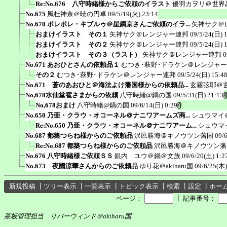
Re:No.676 八守時緒様からご依頼のイラスト
優羽カヲリ＠世界
No.675
風杜神奈＠暁の円卓
09/5/19(火) 23:14
No.670 ポレポレ・キブルゥ＠星鋼京さんご依頼のイラ...
矢神サク＠
おまけイラスト その１
矢神サク＠レンジャー連邦
09/5/24(日) 
おまけイラスト その２
矢神サク＠レンジャー連邦
09/5/24(日) 
おまけイラスト その３（ラスト）
矢神サク＠レンジャー連邦
0
No.671 あおひとさんの依頼品１
むつき･萩野･ドラケン＠レンジャ
その２
むつき･萩野･ドラケン＠レンジャー連邦
09/5/24(日) 15:4
No.671 蒼のあおひと＠海法よけ藩国様からの依頼品...
玄霧弦耶＠
No,678水仙堂雹さまからの依頼
八守時緒@鍋の国
09/5/31(日) 21:13
No,678おまけ
八守時緒@鍋の国
09/6/14(日) 0:29
No.650 乃亜・クラウ・オコーネル＠ナニワアームズ商...
シュウマイ
Re:No.650 乃亜・クラウ・オコーネル＠ナニワアーム...
シュウマ
No.687 都築つらね様からのご依頼品
沢邑勝海＠キノウツン藩国
09/
Re:No.687 都築つらね様からのご依頼品
沢邑勝海＠キノウツン藩
No.676 八守時緒様ご依頼ＳＳ
銀内 ユウ＠鍋＠文族
09/6/20(土) 1:2
No.673 夜國涼華さんからのご依頼品
ゆり花＠akiharu国
09/6/25(木)
新規投稿
┃
ツリー表示
┃
一覧表示
┃
トピック表示
┃
検索
┃
設定
┃
ホー
┃
ページ：
記事番号：
茶板管理担当 リバーウィンド＠akiharu国