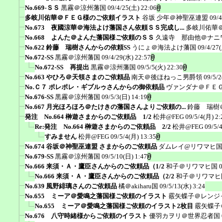
No.669-ＳＳ
黒霧＠涼州藩国
09/4/25(土) 22:06
多岐川佑華＠ＦＥＧ様のご依頼イラスト
谷坂 少年＠神聖巫連盟
09/4
No.673 夜國涼華＠海法よけ藩国さん依頼ＳＳ完成し...
多岐川佑華
No.668 よんた＠よんた藩国様ご依頼のＳＳ
久遠寺 那由他＠ナニ
No.622 鈴藤 瑞樹さんからの依頼SS
うにょ＠海法よけ藩国
09/4/27
No.672-SS
黒霧＠涼州藩国
09/4/29(水) 22:57
No.672-SS 再提出
黒霧＠涼州藩国
09/5/5(火) 22:30
No.663 やひろ＠天領さまのご依頼品
南天＠後ほねっこ男爵領
09/5/2
No.Ｃ７ ポレポレ・ギブルゥさんからの御依頼品
ヴァンダナ＠ＦＥ
No.676-SS
黒霧＠涼州藩国
09/5/3(日) 14:19
No.667 月光ほろほろ＠たけきの藩国さんよりご依頼の...
鈴藤 瑞樹
発注 No.664 榊遊さまからのご依頼品 1/2
松井@FEG
09/5/4(月) 2:
Re:発注 No.664 榊遊さまからのご依頼品 2/2
松井@FEG
09/5/
すみません
松井@FEG
09/5/4(月) 13:35
No.674 谷坂＠神聖巫連盟 さまからのご依頼品
ダムレイ@リワマヒ
No.679-SS
黒霧＠涼州藩国
09/5/10(日) 1:47
No.666 来須・Ａ・鷹臣さんからのご依頼品（1/2
和子＠リワマヒ国
No.666 来須・Ａ・鷹臣さんからのご依頼品（2/2
和子＠リワマヒ
No.639 風野緋璃さんのご依頼品
橘＠akiharu国
09/5/13(水) 3:24
No.655 ミーア＠愛鳴之藩国様ご依頼のイラスト
霰矢蝶子＠レンジ
No.655 ミーア＠愛鳴之藩国様ご依頼のイラスト2枚目
霰矢蝶子
No.676 八守時緒様からご依頼のイラスト
優羽カヲリ＠世界忍者国