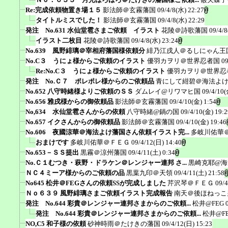
Re:完成依頼物置き場１５
影法師＠玄霧藩国
09/4/8(水) 22:27
タイトルミスでした！
影法師＠玄霧藩国
09/4/8(水) 22:29
発注 No.631 水仙堂雹さまご依頼 イラスト
花陵＠詩歌藩国
09/4/8
イラスト二枚目
花陵＠詩歌藩国
09/4/8(水) 23:24
No.639 風野緋璃＠宰相府藩国様依頼分
緋乃江戌人＠るしにゃん王
No.C３ うにょ様からご依頼のイラスト
優羽カヲリ＠世界忍者国
09
Re:No.C３ うにょ様からご依頼のイラスト
優羽カヲリ＠世界忍
発注 No.Ｃ７ ポレポレ様からのご依頼品
青にして紺碧＠海法よ
No.652 八守時緒様よりご依頼のＳＳ
ダムレイ@リワマヒ国
09/4/10(
No.656 雅戌様からの御依頼品
影法師＠玄霧藩国
09/4/10(金) 1:54
No,634 水仙堂雹さんからの依頼
八守時緒@鍋の国
09/4/10(金) 19:2
No.657 イクさんからの御依頼品
影法師＠玄霧藩国
09/4/10(金) 19:46
No.606 夜國涼華＠海法よけ藩国さん依頼イラスト完...
多岐川佑華
おまけです
多岐川佑華＠ＦＥＧ
09/4/12(日) 14:40
No.653－ＳＳ提出
黒霧＠涼州藩国
09/4/11(土) 0:34
No.Ｃ１むつき・萩野・ドラケン＠レンジャー連邦 さ...
黒崎克耶@海
ＮＣ４ミーア様からのご依頼の品
黒葉九印＠天領
09/4/11(土) 21:58
No645 松井＠FEGさんの依頼SSが完成しました
芹沢琴＠ＦＥＧ
09/4
Ｎｏ６３９ 風野緋璃さまご依頼イラスト完成報告
南天＠後ほねっこ
発注 No.644 彩貴＠レンジャー連邦さまからのご依頼...
松井@FEG
発注 No.644 彩貴＠レンジャー連邦さまからのご依頼...
松井@F
NO,C5 和子様の依頼
砂神時雨＠たけきの藩国
09/4/12(日) 15:23