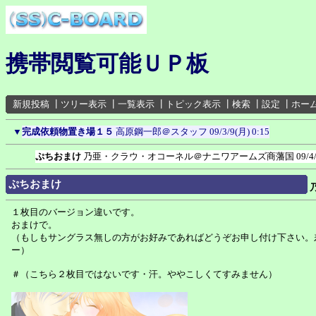
携帯閲覧可能ＵＰ板
新規投稿
┃
ツリー表示
┃
一覧表示
┃
トピック表示
┃
検索
┃
設定
┃
ホー
▼
完成依頼物置き場１５
高原鋼一郎＠スタッフ
09/3/9(月) 0:15
ぷちおまけ
乃亜・クラウ・オコーネル＠ナニワアームズ商藩国
09/4
ぷちおまけ
１枚目のバージョン違いです。
おまけで。
（もしもサングラス無しの方がお好みであればどうぞお申し付け下さい。
ー）
＃（こちら２枚目ではないです・汗。ややこしくてすみません）