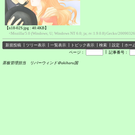
【n18-02S.jpg : 40.4KB】
<Mozilla/5.0 (Windows; U; Windows NT 6.0; ja; rv:1.9.0.8) Gecko/20090326
新規投稿
┃
ツリー表示
┃
一覧表示
┃
トピック表示
┃
検索
┃
設定
┃
ホー
┃
ページ：
記事番号：
茶板管理担当 リバーウィンド＠akiharu国