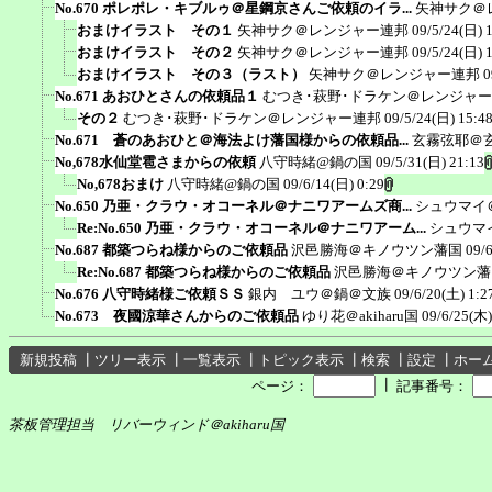
No.670 ポレポレ・キブルゥ＠星鋼京さんご依頼のイラ...
矢神サク＠
おまけイラスト その１
矢神サク＠レンジャー連邦
09/5/24(日) 
おまけイラスト その２
矢神サク＠レンジャー連邦
09/5/24(日) 
おまけイラスト その３（ラスト）
矢神サク＠レンジャー連邦
0
No.671 あおひとさんの依頼品１
むつき･萩野･ドラケン＠レンジャ
その２
むつき･萩野･ドラケン＠レンジャー連邦
09/5/24(日) 15:4
No.671 蒼のあおひと＠海法よけ藩国様からの依頼品...
玄霧弦耶＠
No,678水仙堂雹さまからの依頼
八守時緒@鍋の国
09/5/31(日) 21:13
No,678おまけ
八守時緒@鍋の国
09/6/14(日) 0:29
No.650 乃亜・クラウ・オコーネル＠ナニワアームズ商...
シュウマイ
Re:No.650 乃亜・クラウ・オコーネル＠ナニワアーム...
シュウマ
No.687 都築つらね様からのご依頼品
沢邑勝海＠キノウツン藩国
09/
Re:No.687 都築つらね様からのご依頼品
沢邑勝海＠キノウツン藩
No.676 八守時緒様ご依頼ＳＳ
銀内 ユウ＠鍋＠文族
09/6/20(土) 1:2
No.673 夜國涼華さんからのご依頼品
ゆり花＠akiharu国
09/6/25(木)
新規投稿
┃
ツリー表示
┃
一覧表示
┃
トピック表示
┃
検索
┃
設定
┃
ホー
┃
ページ：
記事番号：
茶板管理担当 リバーウィンド＠akiharu国