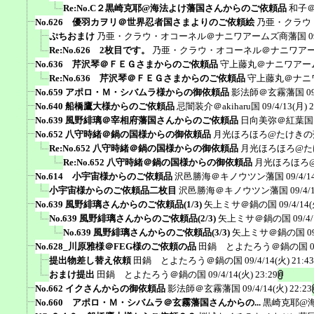
Re:No.C２黒崎克耶@海法よけ藩国さんからのご依頼品
和子
No.626 優羽カヲリ＠世界忍者国さまよりのご依頼絵
乃亜・クラウ
ぷちおまけ
乃亜・クラウ・オコーネル＠ナニワアームズ商藩国
0
Re:No.626 2枚目です。
乃亜・クラウ・オコーネル＠ナニワア
No.636 芹沢琴＠ＦＥＧさまからのご依頼品
守上藤丸＠ナニワアー
Re:No.636 芹沢琴＠ＦＥＧさまからのご依頼品
守上藤丸＠ナニ
No.659 アポロ・Ｍ・シバムラ様からの御依頼品
影法師＠玄霧藩国
0
No.640 船橋鷹大様からのご依頼品
忌闇装介＠akiharu国
09/4/13(月) 
No.639 風野緋璃＠宰相府藩国さんからのご依頼品
日向美弥＠紅葉国
No.652 八守時緒＠鍋の国様からの御依頼品
月光ほろほろ@たけきの
Re:No.652 八守時緒＠鍋の国様からの御依頼品
月光ほろほろ@た
Re:No.652 八守時緒＠鍋の国様からの御依頼品
月光ほろほろ
No.614 小宇宙様からのご依頼品
沢邑勝海＠キノウツン藩国
09/4/1
小宇宙様からのご依頼品二枚目
沢邑勝海＠キノウツン藩国
09/4/
No.639 風野緋璃さんからのご依頼品(1/3)
矢上ミサ＠鍋の国
09/4/14(
No.639 風野緋璃さんからのご依頼品(2/3)
矢上ミサ＠鍋の国
09/4
No.639 風野緋璃さんからのご依頼品(3/3)
矢上ミサ＠鍋の国
0
No.628_川原雅様＠FEG様のご依頼の品
田鍋 とよたろう＠鍋の国
提出物差し替え依頼
田鍋 とよたろう＠鍋の国
09/4/14(火) 21:43
おまけ提出
田鍋 とよたろう＠鍋の国
09/4/14(火) 23:29
No.662 イクさんからの御依頼品
影法師＠玄霧藩国
09/4/14(火) 22:23
No.660 アポロ・Ｍ・シバムラ＠玄霧藩国さんからの...
黒崎克耶@