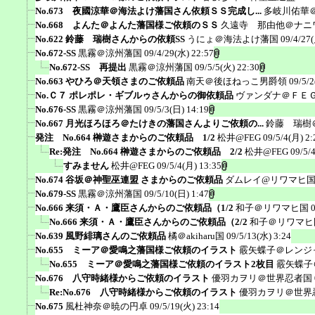
No.673 夜國涼華＠海法よけ藩国さん依頼ＳＳ完成し...
多岐川佑華
No.668 よんた＠よんた藩国様ご依頼のＳＳ
久遠寺 那由他＠ナニ
No.622 鈴藤 瑞樹さんからの依頼SS
うにょ＠海法よけ藩国
09/4/27
No.672-SS
黒霧＠涼州藩国
09/4/29(水) 22:57
No.672-SS 再提出
黒霧＠涼州藩国
09/5/5(火) 22:30
No.663 やひろ＠天領さまのご依頼品
南天＠後ほねっこ男爵領
09/5/2
No.Ｃ７ ポレポレ・ギブルゥさんからの御依頼品
ヴァンダナ＠ＦＥ
No.676-SS
黒霧＠涼州藩国
09/5/3(日) 14:19
No.667 月光ほろほろ＠たけきの藩国さんよりご依頼の...
鈴藤 瑞樹
発注 No.664 榊遊さまからのご依頼品 1/2
松井@FEG
09/5/4(月) 2:
Re:発注 No.664 榊遊さまからのご依頼品 2/2
松井@FEG
09/5/
すみません
松井@FEG
09/5/4(月) 13:35
No.674 谷坂＠神聖巫連盟 さまからのご依頼品
ダムレイ@リワマヒ
No.679-SS
黒霧＠涼州藩国
09/5/10(日) 1:47
No.666 来須・Ａ・鷹臣さんからのご依頼品（1/2
和子＠リワマヒ国
No.666 来須・Ａ・鷹臣さんからのご依頼品（2/2
和子＠リワマヒ
No.639 風野緋璃さんのご依頼品
橘＠akiharu国
09/5/13(水) 3:24
No.655 ミーア＠愛鳴之藩国様ご依頼のイラスト
霰矢蝶子＠レンジ
No.655 ミーア＠愛鳴之藩国様ご依頼のイラスト2枚目
霰矢蝶子
No.676 八守時緒様からご依頼のイラスト
優羽カヲリ＠世界忍者国
Re:No.676 八守時緒様からご依頼のイラスト
優羽カヲリ＠世界
No.675
風杜神奈＠暁の円卓
09/5/19(火) 23:14