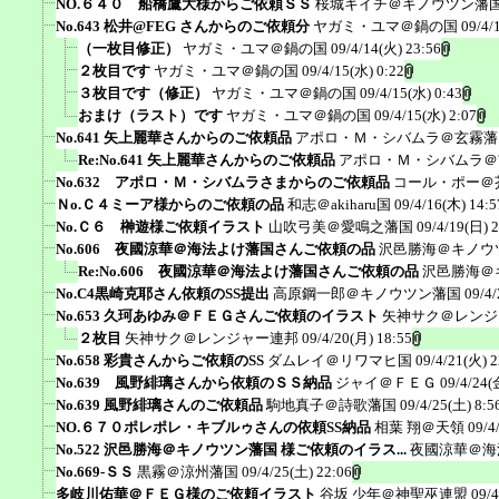
NO.６４０ 船橋鷹大様からご依頼ＳＳ
桜城キイチ＠キノウツン藩
No.643 松井@FEG さんからのご依頼分
ヤガミ・ユマ＠鍋の国
09/4/
（一枚目修正）
ヤガミ・ユマ＠鍋の国
09/4/14(火) 23:56
２枚目です
ヤガミ・ユマ＠鍋の国
09/4/15(水) 0:22
３枚目です（修正）
ヤガミ・ユマ＠鍋の国
09/4/15(水) 0:43
おまけ（ラスト）です
ヤガミ・ユマ＠鍋の国
09/4/15(水) 2:07
No.641 矢上麗華さんからのご依頼品
アポロ・Ｍ・シバムラ＠玄霧藩
Re:No.641 矢上麗華さんからのご依頼品
アポロ・Ｍ・シバムラ＠
No.632 アポロ・Ｍ・シバムラさまからのご依頼品
コール・ポー＠
Ｎo.Ｃ４ミーア様からのご依頼の品
和志＠akiharu国
09/4/16(木) 14:5
No.Ｃ６ 榊遊様ご依頼イラスト
山吹弓美＠愛鳴之藩国
09/4/19(日) 
No.606 夜國涼華＠海法よけ藩国さんご依頼の品
沢邑勝海＠キノウ
Re:No.606 夜國涼華＠海法よけ藩国さんご依頼の品
沢邑勝海＠
No.C4黒崎克耶さん依頼のSS提出
高原鋼一郎＠キノウツン藩国
09/4/
No.653 久珂あゆみ＠ＦＥＧさんご依頼のイラスト
矢神サク＠レンジ
２枚目
矢神サク＠レンジャー連邦
09/4/20(月) 18:55
No.658 彩貴さんからご依頼のSS
ダムレイ＠リワマヒ国
09/4/21(火) 2
No.639 風野緋璃さんから依頼のＳＳ納品
ジャイ＠ＦＥＧ
09/4/24(
No.639 風野緋璃さんのご依頼品
駒地真子＠詩歌藩国
09/4/25(土) 8:5
NO.６７０ポレポレ・キブルゥさんの依頼SS納品
相葉 翔＠天領
09/4
No.522 沢邑勝海＠キノウツン藩国 様ご依頼のイラス...
夜國涼華＠海
No.669-ＳＳ
黒霧＠涼州藩国
09/4/25(土) 22:06
多岐川佑華＠ＦＥＧ様のご依頼イラスト
谷坂 少年＠神聖巫連盟
09/4