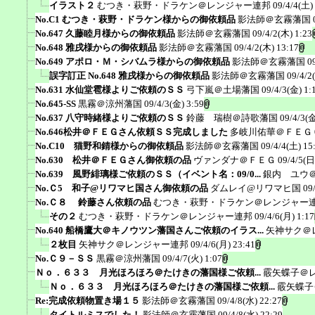
イラスト２
むつき・萩野・ドラケン＠レンジャー連邦
09/4/4(土)
No.C1 むつき・萩野・ドラケン様からの御依頼品
影法師＠玄霧藩国
No.647 久藤睦月様からの御依頼品
影法師＠玄霧藩国
09/4/2(木) 1:23
No.648 雅戌様からの御依頼品
影法師＠玄霧藩国
09/4/2(木) 13:17
No.649 アポロ・Ｍ・シバムラ様からの御依頼品
影法師＠玄霧藩国
0
誤字訂正 No.648 雅戌様からの御依頼品
影法師＠玄霧藩国
09/4/2
No.631 水仙堂雹様よりご依頼のＳＳ
弓下嵐＠土場藩国
09/4/3(金) 1:
No.645-SS
黒霧＠涼州藩国
09/4/3(金) 3:59
No.637 八守時緒様よりご依頼のＳＳ
鈴藤 瑞樹＠詩歌藩国
09/4/3(金
No.646松井＠ＦＥＧさん依頼ＳＳ完成しました
多岐川佑華＠ＦＥＧ
No.C10 猫野和錆様からの御依頼品
影法師＠玄霧藩国
09/4/4(土) 15
No.630 松井＠ＦＥＧさん御依頼の品
ヴァンダナ＠ＦＥＧ
09/4/5(日
No.639 風野緋璃様ご依頼のＳＳ（イベント名：09/0...
銀内 ユウ
No.Ｃ5 和子@リワマヒ国さん御依頼の品
ダムレイ@リワマヒ国
09
No.Ｃ８ 鈴藤さん依頼の品
むつき・萩野・ドラケン＠レンジャー
その２
むつき・萩野・ドラケン＠レンジャー連邦
09/4/6(月) 1:17
No.640 船橋鷹大＠キノウツン藩国さんご依頼のイラス...
矢神サク＠
２枚目
矢神サク＠レンジャー連邦
09/4/6(月) 23:41
No.Ｃ９－ＳＳ
黒霧＠涼州藩国
09/4/7(火) 1:07
Ｎｏ．６３３ 月光ほろほろ＠たけきの藩国様ご依頼...
霰矢蝶子＠
Ｎｏ．６３３ 月光ほろほろ＠たけきの藩国様ご依頼...
霰矢蝶子
Re:完成依頼物置き場１５
影法師＠玄霧藩国
09/4/8(水) 22:27
タイトルミスでした！
影法師＠玄霧藩国
09/4/8(水) 22:29