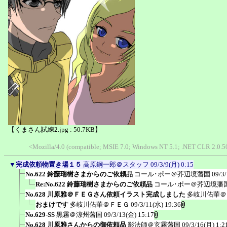
【くまさん試練2.jpg : 50.7KB】
<Mozilla/4.0 (compatible; MSIE 7.0; Windows NT 5.1; .NET CLR 2.0.50
▼
完成依頼物置き場１５
高原鋼一郎＠スタッフ
09/3/9(月) 0:15
No.622 鈴藤瑞樹さまからのご依頼品
コール･ポー＠芥辺境藩国
09/3
Re:No.622 鈴藤瑞樹さまからのご依頼品
コール･ポー＠芥辺境藩
No.628 川原雅＠ＦＥＧさん依頼イラスト完成しました
多岐川佑華＠
おまけです
多岐川佑華＠ＦＥＧ
09/3/11(水) 19:36
No.629-SS
黒霧＠涼州藩国
09/3/13(金) 15:17
No.628 川原雅さんからの御依頼品
影法師＠玄霧藩国
09/3/16(月) 1:2