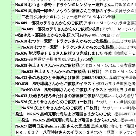
No.619 むつき・萩野・ドラケン＠レンジャー連邦さん...
芹沢琴＠Ｆ
No.629 高原鋼一郎＠キノウツン藩国さんご依頼のイラ...
矢神サク＠
二枚目
矢神サク＠レンジャー連邦
09/3/19(木) 23:59
No.609 優羽カヲリさんからのご依頼
アポロ・Ｍ・シバムラ＠玄霧
No.609 優羽カヲリさんからのご依頼(2枚目)
アポロ・Ｍ・シバ
榊遊＠え～藩国さまからの依頼
久珂あゆみ
09/3/20(金) 5:27
No.618 むつき・萩野・ドラケンさんからのご依頼品(...
矢上ミサ＠鍋
No.618 むつき・萩野・ドラケンさんからのご依頼品(...
矢上ミサ
No.636 芹沢琴＠ＦＥＧさん依頼ＳＳ完成しました
多岐川佑華＠ＦＥ
No.635-SS
黒霧＠涼州藩国
09/3/21(土) 9:50
No.638 矢上ミサさんからのご依頼品
アポロ・Ｍ・シバムラ＠玄霧藩
No.638 矢上ミサさんからのご依頼品（2枚目）
アポロ・Ｍ・シバ
No.433 蒼のあおひと＠海法よけ藩国 -(2008/08/02(S...
葉崎京夜＠星
NO.639 風野緋璃さんからご依頼のイラスト
優羽カヲリ＠世界忍者
Re:NO.639 風野緋璃さんからご依頼のイラスト
優羽カヲリ＠世
No.633 月光ほろほろ＠たけきの藩国様ご依頼SS完成い...
ちひろ@リ
No.526 矢上ミサさんからのご依頼（一枚目）
ヤガミ・ユマ＠鍋の国
No.526 矢上ミサさんからのご依頼（二枚目）
ヤガミ・ユマ＠鍋
発注 No.625 黒崎克耶@海法よけ藩国さまからのご依...
松井@FEG
発注 No.625 黒崎克耶@海法よけ藩国さまからのご依...
松井@F
No.627 阪明日見＠akiharu国 さんの完成品
黒崎克耶@海法よけ藩国
Ｎｏ．６３７ 八守時緒さんのイラスト１
むつき・萩野・ドラケン