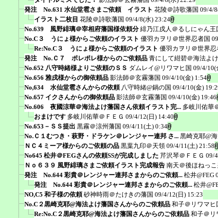
発注 No.631 水仙堂雹さまご依頼 イラスト
花陵＠詩歌藩国
09/4/8
イラスト二枚目
花陵＠詩歌藩国
09/4/8(水) 23:24
No.639 風野緋璃＠宰相府藩国様依頼分
緋乃江戌人＠るしにゃん王
No.C３ うにょ様からご依頼のイラスト
優羽カヲリ＠世界忍者国
09
Re:No.C３ うにょ様からご依頼のイラスト
優羽カヲリ＠世界忍
発注 No.Ｃ７ ポレポレ様からのご依頼品
青にして紺碧＠海法よ
No.652 八守時緒様よりご依頼のＳＳ
ダムレイ@リワマヒ国
09/4/10(
No.656 雅戌様からの御依頼品
影法師＠玄霧藩国
09/4/10(金) 1:54
No,634 水仙堂雹さんからの依頼
八守時緒@鍋の国
09/4/10(金) 19:2
No.657 イクさんからの御依頼品
影法師＠玄霧藩国
09/4/10(金) 19:46
No.606 夜國涼華＠海法よけ藩国さん依頼イラスト完...
多岐川佑華
おまけです
多岐川佑華＠ＦＥＧ
09/4/12(日) 14:40
No.653－ＳＳ提出
黒霧＠涼州藩国
09/4/11(土) 0:34
No.Ｃ１むつき・萩野・ドラケン＠レンジャー連邦 さ...
黒崎克耶@海
ＮＣ４ミーア様からのご依頼の品
黒葉九印＠天領
09/4/11(土) 21:58
No645 松井＠FEGさんの依頼SSが完成しました
芹沢琴＠ＦＥＧ
09/4
Ｎｏ６３９ 風野緋璃さまご依頼イラスト完成報告
南天＠後ほねっこ
発注 No.644 彩貴＠レンジャー連邦さまからのご依頼...
松井@FEG
発注 No.644 彩貴＠レンジャー連邦さまからのご依頼...
松井@F
NO,C5 和子様の依頼
砂神時雨＠たけきの藩国
09/4/12(日) 15:23
No.C２黒崎克耶@海法よけ藩国さんからのご依頼品
和子＠リワマヒ
Re:No.C２黒崎克耶@海法よけ藩国さんからのご依頼品
和子＠リ