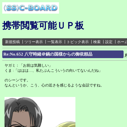
携帯閲覧可能ＵＰ板
新規投稿
┃
ツリー表示
┃
一覧表示
┃
トピック表示
┃
検索
┃
設定
┃
ホー
Re:No.652 八守時緒＠鍋の国様からの御依頼品
ヤガミ：「お前は気難しい」
くま :「ははは…、私たぶんこういうの向いてないんだね」
のシーンです。
なんというか、こう、心の近さを感じるような会話ですね。