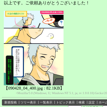
以上です。ご依頼ありがとうございました！
【090428_04_400.jpg : 82.1KB】
<Mozilla/5.0 (Windows; U; Windows NT 5.1; ja; rv:1.9.0.10) Gecko
新規投稿
┃
ツリー表示
┃
一覧表示
┃
トピック表示
┃
検索
┃
設定
┃
ホー