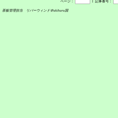
┃
ページ：
記事番号：
茶板管理担当 リバーウィンド＠akiharu国