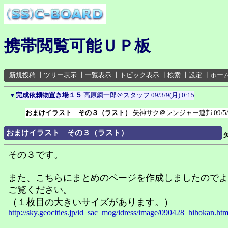
携帯閲覧可能ＵＰ板
新規投稿
┃
ツリー表示
┃
一覧表示
┃
トピック表示
┃
検索
┃
設定
┃
ホー
▼
完成依頼物置き場１５
高原鋼一郎＠スタッフ
09/3/9(月) 0:15
おまけイラスト その３（ラスト）
矢神サク＠レンジャー連邦
09/5
おまけイラスト その３（ラスト）
その３です。
また、こちらにまとめのページを作成しましたのでよ
ご覧ください。
（１枚目の大きいサイズがあります。）
http://sky.geocities.jp/id_sac_mog/idress/image/090428_hihokan.htm