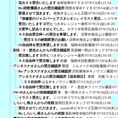
花火ＳＳ受注いたします
金村佑華＠ＦＥＧ
07/9/13(木) 21:54
Re:詩歌藩国さんの受注確認所
阿部火深＠ＦＶＢ
07/9/14(金) 2:19
辞退させて頂きます。
南無＠るしにゃん王国
07/9/16(日) 16:16
『保健室のジャスパーとアスタシオン』イラスト受注...
シコウ＠
受注いたします
萩野むつき＠レンジャー連邦
07/9/21(金) 20:26
大変申し訳ありませんでした。
カヲリ＠世界忍者国
07/9/25(火) 
ＳＳ自由受注枠への受注を希望します。
涼華＠海法よけ藩国
07/
受注ＳＳの納期変更のお願い
涼華＠海法よけ藩国
07/10/22(月
SS自由枠を受注希望します
鈴藤 瑞樹＠詩歌藩国
07/10/20(土) 1
刻生・F・悠也さんからの受注確認所
高原鋼一郎@スタッフ
07/9/12
受注致します
萩野むつき＠レンジャー連邦
07/9/12(水) 10:18
ＳＳ自由枠で受注致します
鈴藤 瑞樹＠詩歌藩国
07/10/4(木) 20
アシタスナオさんの受注確認所
豊国 ミルメーク＠詩歌藩国
07/9/1
Re:アシタスナオさんの受注確認所
沢邑勝海＠キノウツン藩国
07
アシタスナオさんの受注確認所【追加発注】
東西 天狐/スタッ
ＳＳ自由枠
はる＠キノウツン藩国
07/11/3(土) 1:07
ＳＳ自由枠で受注致します
刻生・Ｆ・悠也＠フィーブル藩国
07/
SW-Mさんからの依頼確認所
東 恭一郎＠スタッフ
07/9/16(日) 23:1
イラスト受注します。
シコウ＠リワマヒ国
07/9/16(日) 23:36
しらいし裕さんからの依頼
阪明日見＠スタッフ
07/9/18(火) 2:06
受注させていただきます。
yuzuki＠ビギナーズ王国
07/9/20(木) 
Re:しらいし裕さんからの依頼
風杜神奈＠暁の円卓
07/10/27(土) 