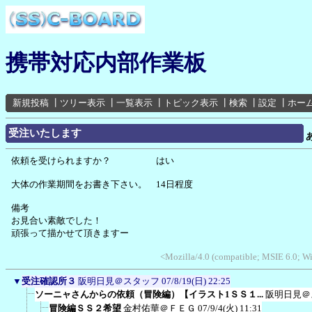
携帯対応内部作業板
新規投稿
┃
ツリー表示
┃
一覧表示
┃
トピック表示
┃
検索
┃
設定
┃
ホー
受注いたします
依頼を受けられますか？ はい
大体の作業期間をお書き下さい。 14日程度
備考
お見合い素敵でした！
頑張って描かせて頂きますー
<Mozilla/4.0 (compatible; MSIE 6.0; 
▼
受注確認所３
阪明日見＠スタッフ
07/8/19(日) 22:25
ソーニャさんからの依頼（冒険編）【イラスト1ＳＳ１...
阪明日見＠
冒険編ＳＳ２希望
金村佑華＠ＦＥＧ
07/9/4(火) 11:31