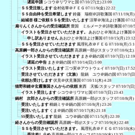
遅延申請
シコウ＠リワマヒ国
07/10/27(土) 23:09
ＳＳ受注致します
金村佑華＠ＦＥＧ
07/11/9(金) 22:22
ＳＳ自由枠を受注希望します
鈴藤 瑞樹＠詩歌藩国
07/11/19(月)
結城杏 様ご依頼ＳＳを受注いたします
涼華＠海法よけ藩国
07/12
扇りんくさんからの受注確認所
豊国 ミルメーク＠詩歌藩国
07/10/
イラストを受注させていただきます。
あおひと＠海法よけ藩国
0
申し訳ありません
あおひと＠海法よけ藩国
07/10/15(月) 23:1
ＳＳを受注させていただきます
風理礼衣＠ＦＥＧ
07/10/8(月) 5:1
高原鋼一郎さんからの受注確認所
高原鋼一郎@スタッフ
07/10/6(土)
イラスト受注させていただきます
まき＠鍋の国
07/10/7(日) 12:19
遅延の申告
まき＠鍋の国
07/10/14(日) 5:00
イラスト受注いたします
三つ実＠アウトウェイ
07/10/7(日) 17:52
受注させていただきます（文族）
龍鍋 ユウ＠鍋の国
07/10/7(日
依頼お受けします
伏見＠伏見藩国
07/10/11(木) 4:28
猫野和錆＠玄霧藩国さんからの依頼
東西 天狐/スタッフ
07/10/7(日)
イラスト受注します
シコウ＠リワマヒ国
07/10/7(日) 23:43
鍋村 次郎さんからの受注確認所
高原鋼一郎@スタッフ
07/10/8(月)
受注いたします
棉鍋ミサ＠鍋の国
07/10/8(月) 23:26
受注いたします
くま＠鍋の国
07/10/17(水) 21:18
SS受注いたします
龍鍋 ユウ＠鍋の国
07/11/5(月) 22:39
経さんからの受注確認所
高原鋼一郎@スタッフ
07/10/9(火) 22:48
ＳＳを受注させていただきます。
風理礼衣＠ＦＥＧ
07/10/10(水)
受注差し止め
高原鋼一郎@スタッフ
07/10/10(水) 13:35