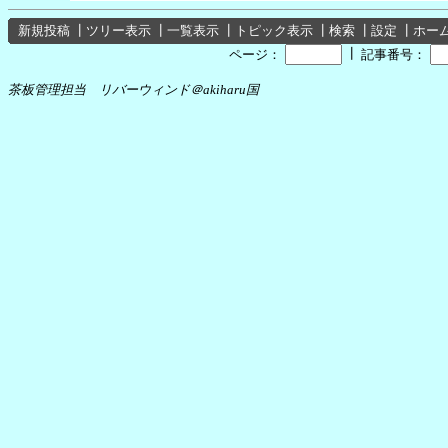
新規投稿
┃
ツリー表示
┃
一覧表示
┃
トピック表示
┃
検索
┃
設定
┃
ホー
┃
ページ：
記事番号：
茶板管理担当 リバーウィンド＠akiharu国