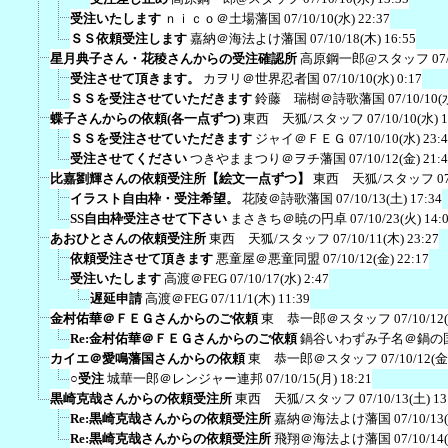
受注いたします
ｎｉｃｏ＠土場藩国
07/10/10(水) 22:37
ＳＳ依頼受注します
嘉納＠海法よけ藩国
07/10/18(木) 16:55
星月典子さん・花稜さんからの受注確認所
高原鋼一郎@スタッフ
07
受注させて頂きます。
カヲリ＠世界忍者国
07/10/10(水) 0:17
ＳＳを受注させていただきます
鈴藤 瑞樹＠詩歌藩国
07/10/10(
蝶子さんからの依頼(各一点ずつ)
東西 天狐/スタッフ
07/10/10(水) 
ＳＳを受注させていただきます
ジャイ＠ＦＥＧ
07/10/10(水) 23:
受注させてください
つきやままつり＠ヲチ藩国
07/10/12(金) 21:
比嘉劉輝さんの依頼受注所【絵文一点ずつ】
東西 天狐/スタッフ
0
イラスト自由枠・受注希望。
花陵＠詩歌藩国
07/10/13(土) 17:34
SS自由枠受注させて下さい
まさきち＠暁の円卓
07/10/23(火) 14:
あおひとさんの依頼受注所
東西 天狐/スタッフ
07/10/11(木) 23:27
依頼受注させて頂きます
悪童屋＠悪童同盟
07/10/12(金) 22:17
受注いたします
高渡＠FEG
07/10/17(水) 2:47
遅延申請
高渡＠FEG
07/11/1(木) 11:39
金村佑華＠ＦＥＧさんからのご依頼
東 恭一郎＠スタッフ
07/10/12
Re:金村佑華＠ＦＥＧさんからのご依頼
鍋谷いわずみ子名＠鍋の
カイエ＠愛鳴藩国さんからの依頼
東 恭一郎＠スタッフ
07/10/12(金
○受注
城華一郎＠レンジャー連邦
07/10/15(月) 18:21
黒崎克哉さんからの依頼受注所
東西 天狐/スタッフ
07/10/13(土) 13
Re:黒崎克哉さんからの依頼受注所
嘉納＠海法よけ藩国
07/10/13
Re:黒崎克哉さんからの依頼受注所
飛翔＠海法よけ藩国
07/10/14