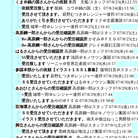
くま＠鍋の国さんからの依頼
東西 天狐/スタッフ
07/8/23(木) 22:55
依頼受注致します
龍鍋 ユウ＠鍋の国（文）
07/8/24(金) 13:56
受注させて頂きます。
萩野むつき＠レンジャー連邦
07/8/24(金) 
ありがたく引き受けさせていただきます
イク＠玄霧藩国
07/8/24
受注
城華一郎＠レンジャー連邦
07/8/25(土) 16:41
高原鋼一郎さんからの受注確認所
高原鋼一郎@スタッフ
07/8/25(土)
Re:高原鋼一郎さんからの受注確認所
かすみ＠ＦＥＧ
07/8/25(土)
Re:高原鋼一郎さんからの受注確認所
グレイ＠羅幻王国
07/8/25(
はるさんからの受注確認所
高原鋼一郎@スタッフ
07/8/29(水) 0:46
SS受注させていただきます
浅田＠キノウツン藩国
07/8/29(水) 0:
受注致します
ソーニャ＠世界忍者国
07/8/29(水) 0:57
参謀本部からの依頼【イラスト１ＳＳ１募集】
阪明日見＠スタッフ
受注いたします
萩野むつき＠レンジャー連邦
07/8/29(水) 22:06
ＳＳ受注させていただきます
はる＠キノウツン藩国
07/8/30(木) 
あおひとさんからの受注確認所
高原鋼一郎@スタッフ
07/8/29(水) 15
○受注
城華一郎＠レンジャー連邦
07/8/29(水) 17:44
受注いたします
あやの＠ＦＥＧ
07/8/29(水) 19:58
≪
双海環さんからの受注確認所
高原鋼一郎@スタッフ
07/8/31(金) 16:3
ＳＳ受注させていただきます
高原鋼一郎@キノウツン藩国
07/8/
イラスト受注させていただきます。
南天＠後ほねっこ男爵領
07/
脚立さんからの受注確認所
高原鋼一郎@スタッフ
07/9/1(土) 0:37
受注させて頂きます
黒崎克哉@海法よけ藩国
07/9/1(土) 16:38
カイエさんからの受注確認所
東 恭一郎＠スタッフ
07/9/3(月) 17:34