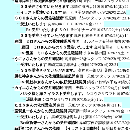
霧原涼＠芥辺境藩国様からの依頼受注所
東西 天狐/スタッフ
07/9/
ＳＳ受注させていただきます
涼華＠海法よけ藩国
07/9/19(水) 22
イラスト受注いたします
鍋 ヒサ子＠鍋の国
07/9/20(木) 21:56
ＳＯＵさんからの受注確認所
高原鋼一郎@スタッフ
07/9/20(木) 23:1
受注いたします
あやの＠ＦＥＧ
07/9/21(金) 22:53
Re:受注いたします
ＳＯＵ＠ビギナーズ王国
07/9/22(土) 18:03
ＳＳを受注させていただきます
風理礼衣＠ＦＥＧ
07/9/28(金) 14
豊国 ミロさんからの受注確認所
豊国 ミルメーク＠詩歌藩国
07/9
:豊国 ミロさんからのＳＳ受注いたします
金村佑華＠ＦＥＧ
07
Re:豊国 ミロさんからの受注確認所
まき＠鍋の国
07/9/22(土) 2:
うにょさんからの受注確認所
高原鋼一郎@スタッフ
07/9/23(日) 22:0
受注いたします
黒崎克哉@海法よけ藩国
07/9/23(日) 22:21
ＳＳを受注させていただきます。
高神喜一郎＠紅葉国
07/11/9(金
風杜神奈さんからの依頼受注確認所
東西 天狐/スタッフ
07/9/23(日)
Re:風杜神奈さんからの依頼受注確認所
鍋谷いわずみ子名＠鍋の
カイエさんからの受注確認所
東西 天狐/スタッフ
07/9/24(月) 16:05
バルク様と海？ イラスト受注します。
シコウ＠リワマヒ国
07/9/
遅延申請
シコウ＠リワマヒ国
07/10/5(金) 1:20
たまきさんの依頼受注所
東西 天狐/スタッフ
07/9/24(月) 21:10
室賀兼一さんからの受注確認所
高原鋼一郎＠スタッフ
07/9/28(金) 1
受注いたします。
黒崎克哉@海法よけ藩国
07/9/28(金) 14:38
Re:室賀兼一さんからの受注確認所
葉崎京夜＠詩歌藩国
07/9/30(
萩野むつきさんからの依頼 【イラスト１自由枠】
阪明日見＠スタ