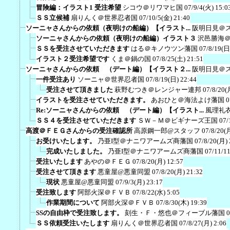
冒険編：イラスト1 受注希望
シコウ＠リワマヒ国
07/9/4(火) 15:0
ＳＳ立候補
扇りんく＠世界忍者国
07/10/5(金) 21:40
ソーニャさんからの依頼（夜明けの船編）【イラスト...
阪明日見＠
ソーニャさんからの依頼（夜明けの船編）イラスト３
沢邑勝海
ＳＳを受注させていただきます
はる＠キノウツン藩国
07/8/19(日
イラスト２受注希望です
くま＠鍋の国
07/8/25(土) 21:51
ソーニャさんからの依頼 （デート編）【イラスト２...
阪明日見＠
一件受注あり
ソーニャ＠世界忍者国
07/8/19(日) 22:44
受注させて頂きました
萩野むつき＠レンジャー連邦
07/8/20(
イラストを受注させていただきます。
あおひと＠海法よけ藩国
0
Re:ソーニャさんからの依頼 （デート編）【イラスト...
風理礼
ＳＳ４を受注させていただきます
ＳＷ－Ｍ＠ビギナーズ王国
07/
高渡＠ＦＥＧさんからの受注確認所
高原鋼一郎@スタッフ
07/8/20(
お受けいたします。
乃亜I型＠ナニワアームズ商藩国
07/8/20(月) 
完成いたしました。
乃亜I型＠ナニワアームズ商藩国
07/11/1
受注いたします
あやの＠ＦＥＧ
07/8/20(月) 12:57
受注させて頂きます
悪童屋@悪童同盟
07/8/20(月) 21:32
現状
悪童屋@悪童同盟
07/9/3(月) 23:17
受注致します
阿部火深＠ＦＶＢ
07/8/22(水) 5:05
作業期間について
阿部火深＠ＦＶＢ
07/8/30(木) 19:39
SSの自由枠で受注致します。
刻生・Ｆ・悠也＠フィーブル藩国
0
ＳＳ依頼受注いたします
扇りんく＠世界忍者国
07/8/27(月) 2:06