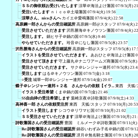
ＳＳの御依頼お受けいたします
涼華＠海法よけ藩国
07/9/3(月) 2
受注いたします
ｎｉｃｏ＠土場藩国
07/9/4(火) 19:56
涼華さん、nicoさんへ
カイエ＠愛鳴藩国
07/9/4(火) 22:58
高原鋼一郎さんからの受注確認所
高原鋼一郎@スタッフ
07/9/4(火) 2
受注させていただきます
沢邑勝海＠キノウツン藩国
07/9/4(火) 2
受注します。
鍋ヒサ子＠鍋の国
07/9/5(水) 9:46
やらせていただきます。
玲音＠になし藩国
07/9/5(水) 23:57
沢邑勝海さんからの受注確認所
高原鋼一郎@スタッフ
07/9/5(水) 17:
イラストを受注させていただきます。
あおひと＠海法よけ藩国
0
受注させて頂きます
守上藤丸＠ナニワアームズ商藩国
07/9/5(水)
受注させていただきます。
サク＠レンジャー連邦
07/9/5(水) 23:4
受注します
はる＠キノウツン藩国
07/9/7(金) 3:18
○受注
城華一郎＠レンジャー連邦
07/9/14(金) 20:07
蝶子＠レンジャー連邦＋２名 さんからの依頼【イラ...
東西 天狐/
イラスト受注希望
くま＠鍋の国
07/9/7(金) 21:46
SS自由枠の受注希望します
葉崎京夜＠詩歌藩国
07/9/8(土) 4:33
高神喜一郎 さんの依頼受注所
東西 天狐/スタッフ
07/9/10(月) 20:53
イラスト受注します
シコウ＠リワマヒ国
07/9/10(月) 21:02
ＳＳ受注させていただきます
涼華＠海法よけ藩国
07/9/10(月) 21
詩歌藩国さんの受注確認所
豊国 ミルメーク＠詩歌藩国
07/9/11(火)
Re:詩歌藩国さんの受注確認所
鍋谷いわずみ子名＠鍋の国
07/9/1
Re:詩歌藩国さんの受注確認所
冴月＠無名騎士藩国
07/9/13(木) 2