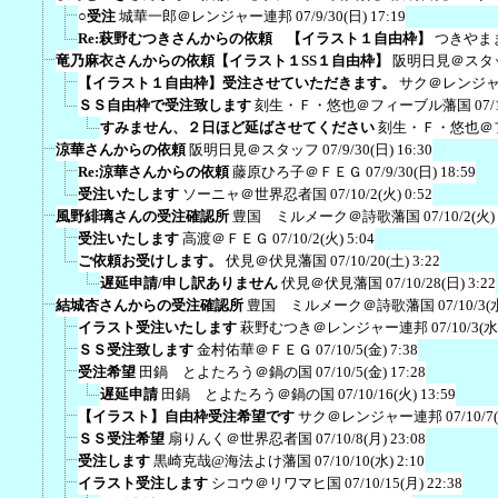
○受注
城華一郎＠レンジャー連邦
07/9/30(日) 17:19
Re:萩野むつきさんからの依頼 【イラスト１自由枠】
つきやま
竜乃麻衣さんからの依頼【イラスト１SS１自由枠】
阪明日見＠スタ
【イラスト１自由枠】受注させていただきます。
サク＠レンジ
ＳＳ自由枠で受注致します
刻生・Ｆ・悠也＠フィーブル藩国
07/
すみません、２日ほど延ばさせてください
刻生・Ｆ・悠也＠
涼華さんからの依頼
阪明日見＠スタッフ
07/9/30(日) 16:30
Re:涼華さんからの依頼
藤原ひろ子＠ＦＥＧ
07/9/30(日) 18:59
受注いたします
ソーニャ＠世界忍者国
07/10/2(火) 0:52
風野緋璃さんの受注確認所
豊国 ミルメーク＠詩歌藩国
07/10/2(火)
受注いたします
高渡＠ＦＥＧ
07/10/2(火) 5:04
ご依頼お受けします。
伏見＠伏見藩国
07/10/20(土) 3:22
遅延申請/申し訳ありません
伏見＠伏見藩国
07/10/28(日) 3:22
結城杏さんからの受注確認所
豊国 ミルメーク＠詩歌藩国
07/10/3(
イラスト受注いたします
萩野むつき＠レンジャー連邦
07/10/3(水
ＳＳ受注致します
金村佑華＠ＦＥＧ
07/10/5(金) 7:38
受注希望
田鍋 とよたろう＠鍋の国
07/10/5(金) 17:28
遅延申請
田鍋 とよたろう＠鍋の国
07/10/16(火) 13:59
【イラスト】自由枠受注希望です
サク＠レンジャー連邦
07/10/7
ＳＳ受注希望
扇りんく＠世界忍者国
07/10/8(月) 23:08
受注します
黒崎克哉@海法よけ藩国
07/10/10(水) 2:10
イラスト受注します
シコウ＠リワマヒ国
07/10/15(月) 22:38