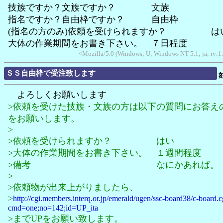
技族ですか？文族ですか？ 文族
指名ですか？自由枠ですか？ 自由枠
(指名の方のみ)依頼を受けられますか？ は
大体の作業期間をお書き下さい。 ７日程度
<Mozilla/5.0 (Windows; U; Windows NT 5.1; ja; rv:1
ＳＳ自由枠で受注致します
よろしくお願いします
>依頼を受けた技族・文族の方は以下の質問にお答え
をお願いします。
>
>依頼を受けられますか？ はい
>大体の作業期間をお書き下さい。 １週間程度
>備考 なにかあれば。
>
>依頼物が出来上がりましたら、
>
http://cgi.members.interq.or.jp/emerald/ugen/ssc-board38/c-board.c
cmd=one;no=142;id=UP_ita
>までUPをお願い致します。