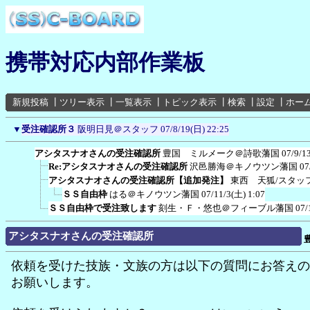
携帯対応内部作業板
新規投稿
┃
ツリー表示
┃
一覧表示
┃
トピック表示
┃
検索
┃
設定
┃
ホー
▼
受注確認所３
阪明日見＠スタッフ
07/8/19(日) 22:25
アシタスナオさんの受注確認所
豊国 ミルメーク＠詩歌藩国
07/9/1
Re:アシタスナオさんの受注確認所
沢邑勝海＠キノウツン藩国
07
アシタスナオさんの受注確認所【追加発注】
東西 天狐/スタッ
ＳＳ自由枠
はる＠キノウツン藩国
07/11/3(土) 1:07
ＳＳ自由枠で受注致します
刻生・Ｆ・悠也＠フィーブル藩国
07/
アシタスナオさんの受注確認所
依頼を受けた技族・文族の方は以下の質問にお答えの
お願いします。