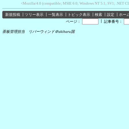
<Mozilla/4.0 (compatible; MSIE 6.0; Windows NT 5.1; SV1; .NET C
新規投稿
┃
ツリー表示
┃
一覧表示
┃
トピック表示
┃
検索
┃
設定
┃
ホー
┃
ページ：
記事番号：
茶板管理担当 リバーウィンド＠akiharu国