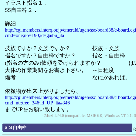
イラスト指名１．
SS自由枠２．
詳細
http://cgi.members.interq.or.jp/emerald/ugen/ssc-board38/c-board.cg
cmd=one;no=190;id=gaibu_ita
技族ですか？文族ですか？ 技族・文族
指名ですか？自由枠ですか？ 指名・自由枠
(指名の方のみ)依頼を受けられますか？ は
大体の作業期間をお書き下さい。 ～日程度
備考 なにかあれば。
依頼物が出来上がりましたら、
http://cgi.members.interq.or.jp/emerald/ugen/ssc-board38/c-board.cg
cmd=ntr;tree=346;id=UP_ita#346
までUPをお願い致します。
<Mozilla/4.0 (compatible; MSIE 6.0; Windows NT 5.1; 
ＳＳ自由枠