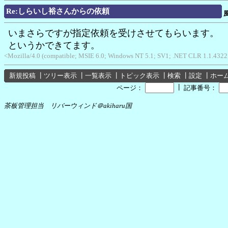
Re:しらいし裕さんからの依頼
いまさらですが指定依頼を受けさせてもらいます。
というかできてます。
<Mozilla/4.0 (compatible; MSIE 6.0; Windows NT 5.1; SV1; .NET CLR 1.1.4322;
新規投稿
┃
ツリー表示
┃
一覧表示
┃
トピック表示
┃
検索
┃
設定
┃
ホー
┃
ページ：
記事番号：
茶板管理担当 リバーウィンド＠akiharu国