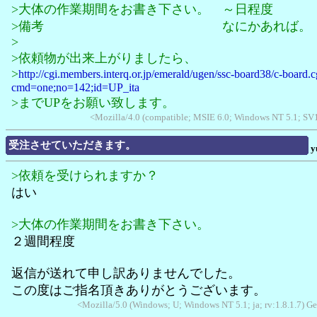
>大体の作業期間をお書き下さい。 ～日程度
>備考 なにかあれば。
>
>依頼物が出来上がりましたら、
>
http://cgi.members.interq.or.jp/emerald/ugen/ssc-board38/c-board.c
cmd=one;no=142;id=UP_ita
>までUPをお願い致します。
<Mozilla/4.0 (compatible; MSIE 6.0; Windows NT 5.1; S
受注させていただきます。
>依頼を受けられますか？
はい
>大体の作業期間をお書き下さい。
２週間程度
返信が送れて申し訳ありませんでした。
この度はご指名頂きありがとうございます。
<Mozilla/5.0 (Windows; U; Windows NT 5.1; ja; rv:1.8.1.7) 