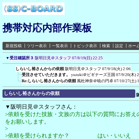
携帯対応内部作業板
新規投稿
┃
ツリー表示
┃
一覧表示
┃
トピック表示
┃
検索
┃
設定
┃
ホー
▼
受注確認所３
阪明日見＠スタッフ
07/8/19(日) 22:25
しらいし裕さんからの依頼
阪明日見＠スタッフ
07/9/18(火) 2:06
受注させていただきます。
yuzuki＠ビギナーズ王国
07/9/20(木) 
Re:しらいし裕さんからの依頼
風杜神奈＠暁の円卓
07/10/27(土) 
しらいし裕さんからの依頼
▼阪明日見＠スタッフさん：
>依頼を受けた技族・文族の方は以下の質問にお答え
をお願いします。
>
>依頼を受けられますか？ はい・いいえ