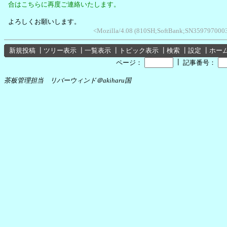
合はこちらに再度ご連絡いたします。
よろしくお願いします。
<Mozilla/4.08 (810SH;SoftBank;SN35979700032
新規投稿
┃
ツリー表示
┃
一覧表示
┃
トピック表示
┃
検索
┃
設定
┃
ホー
┃
ページ：
記事番号：
茶板管理担当 リバーウィンド＠akiharu国