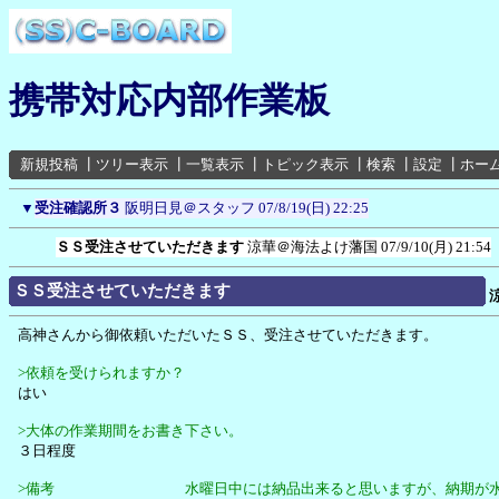
携帯対応内部作業板
新規投稿
┃
ツリー表示
┃
一覧表示
┃
トピック表示
┃
検索
┃
設定
┃
ホー
▼
受注確認所３
阪明日見＠スタッフ
07/8/19(日) 22:25
ＳＳ受注させていただきます
涼華＠海法よけ藩国
07/9/10(月) 21:54
ＳＳ受注させていただきます
高神さんから御依頼いただいたＳＳ、受注させていただきます。
>依頼を受けられますか？
はい
>大体の作業期間をお書き下さい。
３日程度
>備考 水曜日中には納品出来ると思いますが、納期が水曜