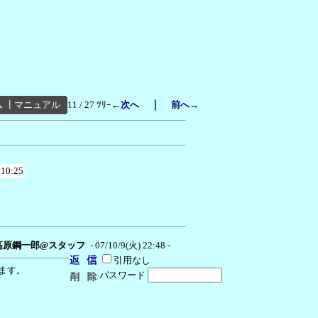
｜
ム
┃
マニュアル
11 / 27 ﾂﾘｰ
←次へ
前へ→
 10:25
高原鋼一郎@スタッフ
- 07/10/9(火) 22:48 -
引用なし
ます。
パスワード