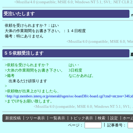
<Mozilla/4.0 (compatible; MSIE 6.0; Windows NT 5.1; SV1; .NET CLR 2
受注いたします
依頼を受けられますか？：はい
大体の作業期間をお書き下さい。：１４日程度
備考：特にありません
<Mozilla/4.0 (compatible; MSIE 6.0; W
ＳＳ依頼受注します
>依頼を受けられますか？ はい・
>大体の作業期間をお書き下さい。 3日程度
>備考 なにかあれば。
出来るだけ頑張ります
>
>依頼物が出来上がりましたら、
>
http://cgi.members.interq.or.jp/emerald/ugen/ssc-board38/c-board.cgi?cmd=ntr;tree=346;
>までUPをお願い致します。
<Mozilla/4.0 (compatible; MSIE 6.0; Windows NT 5.1; SV1
新規投稿
┃
ツリー表示
┃
一覧表示
┃
トピック表示
┃
検索
┃
設定
┃
ホー
┃
ページ：
記事番号：