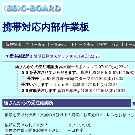
携帯対応内部作業板
新規投稿
┃
ツリー表示
┃
一覧表示
┃
トピック表示
┃
検索
┃
設定
┃
ホー
▼
受注確認所３
阪明日見＠スタッフ
07/8/19(日) 22:25
経さんからの受注確認所
高原鋼一郎@スタッフ
07/10/9(火) 22:48
ＳＳを受注させていただきます。
風理礼衣＠ＦＥＧ
07/10/10(水)
受注差し止め
高原鋼一郎@スタッフ
07/10/10(水) 13:35
受注いたします
ｎｉｃｏ＠土場藩国
07/10/10(水) 22:37
ＳＳ依頼受注します
嘉納＠海法よけ藩国
07/10/18(木) 16:55
経さんからの受注確認所
依頼を受けた技族・文族の方は以下の質問にお答えの上、レスをお願いし
依頼を受けられますか？ はい・いいえ
大体の作業期間をお書き下さい。 ～日程度