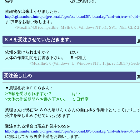
備考 なにかあれば。
依頼物が出来上がりましたら、
http://cgi.members.interq.or.jp/emerald/ugen/ssc-board38/c-board.cgi?cmd=ntr;tree=346;id
までUPをお願い致します。
<Mozilla/4.0 (compatible; MSIE 6.0; Windows NT 5.1; SV1; .NET CLR 2
ＳＳを受注させていただきます。
依頼を受けられますか？ はい
大体の作業期間をお書き下さい。 ５日程度
<Mozilla/5.0 (Windows; U; Windows NT 5.1; ja; rv:1.8.1.7) Ge
受注差し止め
▼風理礼衣＠ＦＥＧさん：
>依頼を受けられますか？ はい
>大体の作業期間をお書き下さい。 ５日程度
風理さんは現在No.８０の扇りんくさんの自由枠を作業中となっておりま
受注を差し止めさせていただきます
受注される場合は現在作業中のSSを
http://cgi.members.interq.or.jp/emerald/ugen/ssc-board38/c-board.cgi?cmd=ntr;tree=346;id
に提出してから再度申請をお願いします。