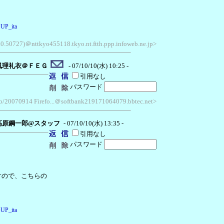
=UP_ita
.0.50727)＠nttkyo455118.tkyo.nt.ftth.ppp.infoweb.ne.jp>
風理礼衣＠ＦＥＧ
- 07/10/10(水) 10:25 -
引用なし
パスワード
cko/20070914 Firefo...＠softbank219171064079.bbtec.net>
高原鋼一郎@スタッフ
- 07/10/10(水) 13:35 -
引用なし
パスワード
すので、こちらの
=UP_ita