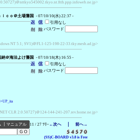
.0.50727)＠nttkyo545002.tkyo.nt.ftth.ppp.infoweb.ne.jp>
ｎｉｃｏ＠土場藩国
- 07/10/10(水) 22:37 -
引用なし
パスワード
indows NT 5.1; SV1)＠FL1-125-198-22-33.tky.mesh.ad.jp>
嘉納＠海法よけ藩国
- 07/10/18(木) 16:55 -
引用なし
パスワード
id=UP_ita
; .NET CLR 2.0.50727)＠124-144-241-207.rev.home.ne.jp>
｜
ム
┃
マニュアル
11 / 27 ﾂﾘｰ
←次へ
前へ→
(SS)C-BOARD v3.8 is Free