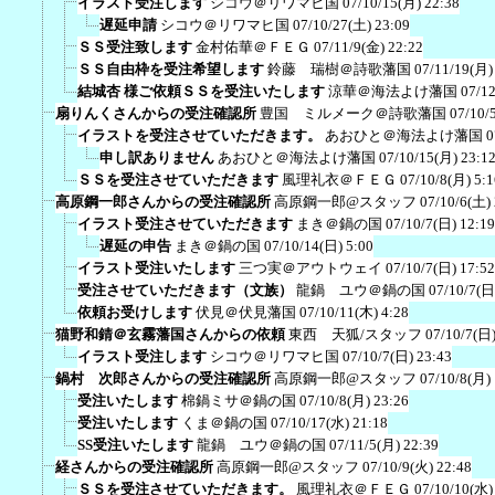
イラスト受注します
シコウ＠リワマヒ国
07/10/15(月) 22:38
遅延申請
シコウ＠リワマヒ国
07/10/27(土) 23:09
ＳＳ受注致します
金村佑華＠ＦＥＧ
07/11/9(金) 22:22
ＳＳ自由枠を受注希望します
鈴藤 瑞樹＠詩歌藩国
07/11/19(月)
結城杏 様ご依頼ＳＳを受注いたします
涼華＠海法よけ藩国
07/12
扇りんくさんからの受注確認所
豊国 ミルメーク＠詩歌藩国
07/10/
イラストを受注させていただきます。
あおひと＠海法よけ藩国
0
申し訳ありません
あおひと＠海法よけ藩国
07/10/15(月) 23:1
ＳＳを受注させていただきます
風理礼衣＠ＦＥＧ
07/10/8(月) 5:1
高原鋼一郎さんからの受注確認所
高原鋼一郎@スタッフ
07/10/6(土)
イラスト受注させていただきます
まき＠鍋の国
07/10/7(日) 12:19
遅延の申告
まき＠鍋の国
07/10/14(日) 5:00
イラスト受注いたします
三つ実＠アウトウェイ
07/10/7(日) 17:52
受注させていただきます（文族）
龍鍋 ユウ＠鍋の国
07/10/7(日
依頼お受けします
伏見＠伏見藩国
07/10/11(木) 4:28
猫野和錆＠玄霧藩国さんからの依頼
東西 天狐/スタッフ
07/10/7(日)
イラスト受注します
シコウ＠リワマヒ国
07/10/7(日) 23:43
鍋村 次郎さんからの受注確認所
高原鋼一郎@スタッフ
07/10/8(月)
受注いたします
棉鍋ミサ＠鍋の国
07/10/8(月) 23:26
受注いたします
くま＠鍋の国
07/10/17(水) 21:18
SS受注いたします
龍鍋 ユウ＠鍋の国
07/11/5(月) 22:39
経さんからの受注確認所
高原鋼一郎@スタッフ
07/10/9(火) 22:48
ＳＳを受注させていただきます。
風理礼衣＠ＦＥＧ
07/10/10(水)