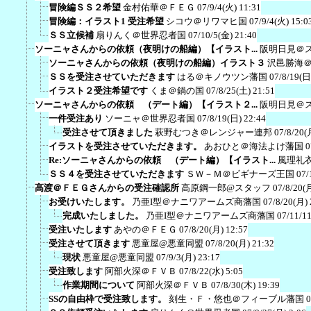
冒険編ＳＳ２希望
金村佑華＠ＦＥＧ
07/9/4(火) 11:31
冒険編：イラスト1 受注希望
シコウ＠リワマヒ国
07/9/4(火) 15:0
ＳＳ立候補
扇りんく＠世界忍者国
07/10/5(金) 21:40
ソーニャさんからの依頼（夜明けの船編）【イラスト...
阪明日見＠
ソーニャさんからの依頼（夜明けの船編）イラスト３
沢邑勝海
ＳＳを受注させていただきます
はる＠キノウツン藩国
07/8/19(日
イラスト２受注希望です
くま＠鍋の国
07/8/25(土) 21:51
ソーニャさんからの依頼 （デート編）【イラスト２...
阪明日見＠
一件受注あり
ソーニャ＠世界忍者国
07/8/19(日) 22:44
受注させて頂きました
萩野むつき＠レンジャー連邦
07/8/20(
イラストを受注させていただきます。
あおひと＠海法よけ藩国
0
Re:ソーニャさんからの依頼 （デート編）【イラスト...
風理礼
ＳＳ４を受注させていただきます
ＳＷ－Ｍ＠ビギナーズ王国
07/
高渡＠ＦＥＧさんからの受注確認所
高原鋼一郎@スタッフ
07/8/20(
お受けいたします。
乃亜I型＠ナニワアームズ商藩国
07/8/20(月) 
完成いたしました。
乃亜I型＠ナニワアームズ商藩国
07/11/1
受注いたします
あやの＠ＦＥＧ
07/8/20(月) 12:57
受注させて頂きます
悪童屋@悪童同盟
07/8/20(月) 21:32
現状
悪童屋@悪童同盟
07/9/3(月) 23:17
受注致します
阿部火深＠ＦＶＢ
07/8/22(水) 5:05
作業期間について
阿部火深＠ＦＶＢ
07/8/30(木) 19:39
SSの自由枠で受注致します。
刻生・Ｆ・悠也＠フィーブル藩国
0