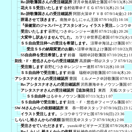
Re:詩歌藩国さんの受注確認所
冴月＠無名騎士藩国
07/9/13(木) 2
花火ＳＳ受注いたします
金村佑華＠ＦＥＧ
07/9/13(木) 21:54
Re:詩歌藩国さんの受注確認所
阿部火深＠ＦＶＢ
07/9/14(金) 2:19
辞退させて頂きます。
南無＠るしにゃん王国
07/9/16(日) 16:16
『保健室のジャスパーとアスタシオン』イラスト受注...
シコウ＠
受注いたします
萩野むつき＠レンジャー連邦
07/9/21(金) 20:26
大変申し訳ありませんでした。
カヲリ＠世界忍者国
07/9/25(火) 
ＳＳ自由受注枠への受注を希望します。
涼華＠海法よけ藩国
07/
受注ＳＳの納期変更のお願い
涼華＠海法よけ藩国
07/10/22(月
SS自由枠を受注希望します
鈴藤 瑞樹＠詩歌藩国
07/10/20(土) 1
刻生・F・悠也さんからの受注確認所
高原鋼一郎@スタッフ
07/9/12
受注致します
萩野むつき＠レンジャー連邦
07/9/12(水) 10:18
ＳＳ自由枠で受注致します
鈴藤 瑞樹＠詩歌藩国
07/10/4(木) 20
アシタスナオさんの受注確認所
豊国 ミルメーク＠詩歌藩国
07/9/1
Re:アシタスナオさんの受注確認所
沢邑勝海＠キノウツン藩国
07
アシタスナオさんの受注確認所【追加発注】
東西 天狐/スタッ
ＳＳ自由枠
はる＠キノウツン藩国
07/11/3(土) 1:07
ＳＳ自由枠で受注致します
刻生・Ｆ・悠也＠フィーブル藩国
07/
SW-Mさんからの依頼確認所
東 恭一郎＠スタッフ
07/9/16(日) 23:1
イラスト受注します。
シコウ＠リワマヒ国
07/9/16(日) 23:36
しらいし裕さんからの依頼
阪明日見＠スタッフ
07/9/18(火) 2:06
受注させていただきます。
yuzuki＠ビギナーズ王国
07/9/20(木) 
Re:しらいし裕さんからの依頼
風杜神奈＠暁の円卓
07/10/27(土) 