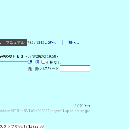
｜
ム
┃
マニュアル
785 / 1245
←次へ
前へ→
あやの＠ＦＥＧ
- 07/8/29(水) 19:58 -
引用なし
パスワード
3,079 hits
Windows NT 5.1; SV1)＠p292937.tocgnt01.ap.so-net.ne.jp>
スタッフ
07/8/19(日) 22:38