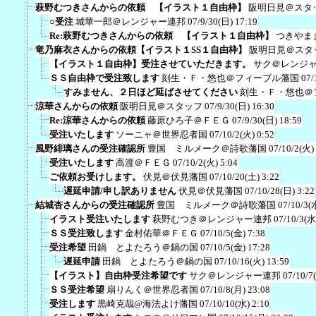
萩野むつきさんからの依頼 【イラスト１自由枠】
阪明日見＠スタ
○受注
城華一郎＠レンジャー連邦
07/9/30(日) 17:19
Re:萩野むつきさんからの依頼 【イラスト１自由枠】
つきやま
竜乃麻衣さんからの依頼【イラスト１SS１自由枠】
阪明日見＠スタ
【イラスト１自由枠】受注させていただきます。
サク＠レンジ
ＳＳ自由枠で受注致します
刻生・Ｆ・悠也＠フィーブル藩国
07/
すみません、２日ほど延ばさせてください
刻生・Ｆ・悠也＠
涼華さんからの依頼
阪明日見＠スタッフ
07/9/30(日) 16:30
Re:涼華さんからの依頼
藤原ひろ子＠ＦＥＧ
07/9/30(日) 18:59
受注いたします
ソーニャ＠世界忍者国
07/10/2(火) 0:52
風野緋璃さんの受注確認所
豊国 ミルメーク＠詩歌藩国
07/10/2(火)
受注いたします
高渡＠ＦＥＧ
07/10/2(火) 5:04
ご依頼お受けします。
伏見＠伏見藩国
07/10/20(土) 3:22
遅延申請/申し訳ありません
伏見＠伏見藩国
07/10/28(日) 3:22
結城杏さんからの受注確認所
豊国 ミルメーク＠詩歌藩国
07/10/3(
イラスト受注いたします
萩野むつき＠レンジャー連邦
07/10/3(水
ＳＳ受注致します
金村佑華＠ＦＥＧ
07/10/5(金) 7:38
受注希望
田鍋 とよたろう＠鍋の国
07/10/5(金) 17:28
遅延申請
田鍋 とよたろう＠鍋の国
07/10/16(火) 13:59
【イラスト】自由枠受注希望です
サク＠レンジャー連邦
07/10/7
ＳＳ受注希望
扇りんく＠世界忍者国
07/10/8(月) 23:08
受注します
黒崎克哉@海法よけ藩国
07/10/10(水) 2:10