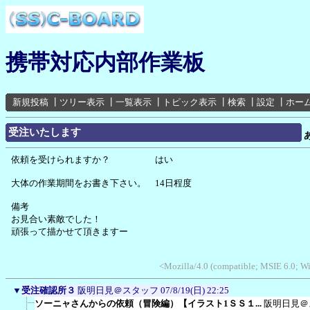
携帯対応内部作業板
新規投稿
┃
ツリー表示
┃
一覧表示
┃
トピック表示
┃
検索
┃
設定
┃
ホー
受注いたします
依頼を受けられますか？ はい
大体の作業期間をお書き下さい。 14日程度
備考
お見合い素敵でした！
頑張って描かせて頂きますー
<Mozilla/4.0 (compatible; MSIE 6.0; 
▼
受注確認所３
阪明日見＠スタッフ
07/8/19(日) 22:25
ソーニャさんからの依頼（冒険編）【イラスト1ＳＳ１...
阪明日見＠