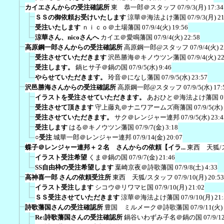
カイエさんからの受注確認所
東 恭一郎＠スタッフ
07/9/3(月) 17:34
ＳＳの御依頼お受けいたします
涼華＠海法よけ藩国
07/9/3(月) 2
受注いたします
ｎｉｃｏ＠土場藩国
07/9/4(火) 19:56
涼華さん、nicoさんへ
カイエ＠愛鳴藩国
07/9/4(火) 22:58
高原鋼一郎さんからの受注確認所
高原鋼一郎@スタッフ
07/9/4(火) 2
受注させていただきます
沢邑勝海＠キノウツン藩国
07/9/4(火) 2
受注します。
鍋ヒサ子＠鍋の国
07/9/5(水) 9:46
やらせていただきます。
玲音＠になし藩国
07/9/5(水) 23:57
沢邑勝海さんからの受注確認所
高原鋼一郎@スタッフ
07/9/5(水) 17:
イラストを受注させていただきます。
あおひと＠海法よけ藩国
0
受注させて頂きます
守上藤丸＠ナニワアームズ商藩国
07/9/5(水)
受注させていただきます。
サク＠レンジャー連邦
07/9/5(水) 23:4
受注します
はる＠キノウツン藩国
07/9/7(金) 3:18
○受注
城華一郎＠レンジャー連邦
07/9/14(金) 20:07
蝶子＠レンジャー連邦＋２名 さんからの依頼【イラ...
東西 天狐/
イラスト受注希望
くま＠鍋の国
07/9/7(金) 21:46
SS自由枠の受注希望します
葉崎京夜＠詩歌藩国
07/9/8(土) 4:33
高神喜一郎 さんの依頼受注所
東西 天狐/スタッフ
07/9/10(月) 20:53
イラスト受注します
シコウ＠リワマヒ国
07/9/10(月) 21:02
ＳＳ受注させていただきます
涼華＠海法よけ藩国
07/9/10(月) 21
詩歌藩国さんの受注確認所
豊国 ミルメーク＠詩歌藩国
07/9/11(火)
Re:詩歌藩国さんの受注確認所
鍋谷いわずみ子名＠鍋の国
07/9/1