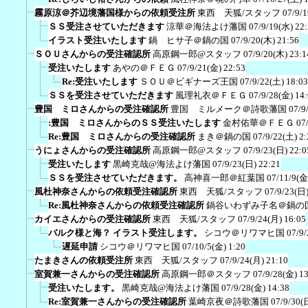
霧原涼＠芥辺境藩国様からの依頼受注所
東西 天狐/スタッフ
07/9/
ＳＳ受注させていただきます
涼華＠海法よけ藩国
07/9/19(水) 22
イラスト受注いたします
鍋 ヒサ子＠鍋の国
07/9/20(木) 21:56
ＳＯＵさんからの受注確認所
高原鋼一郎@スタッフ
07/9/20(木) 23:1
受注いたします
あやの＠ＦＥＧ
07/9/21(金) 22:53
Re:受注いたします
ＳＯＵ＠ビギナーズ王国
07/9/22(土) 18:03
ＳＳを受注させていただきます
風理礼衣＠ＦＥＧ
07/9/28(金) 14
豊国 ミロさんからの受注確認所
豊国 ミルメーク＠詩歌藩国
07/9
:豊国 ミロさんからのＳＳ受注いたします
金村佑華＠ＦＥＧ
07
Re:豊国 ミロさんからの受注確認所
まき＠鍋の国
07/9/22(土) 2:
うにょさんからの受注確認所
高原鋼一郎@スタッフ
07/9/23(日) 22:0
受注いたします
黒崎克哉@海法よけ藩国
07/9/23(日) 22:21
ＳＳを受注させていただきます。
高神喜一郎＠紅葉国
07/11/9(金
風杜神奈さんからの依頼受注確認所
東西 天狐/スタッフ
07/9/23(日)
Re:風杜神奈さんからの依頼受注確認所
鍋谷いわずみ子名＠鍋の
カイエさんからの受注確認所
東西 天狐/スタッフ
07/9/24(月) 16:05
バルク様と海？ イラスト受注します。
シコウ＠リワマヒ国
07/9/
遅延申請
シコウ＠リワマヒ国
07/10/5(金) 1:20
たまきさんの依頼受注所
東西 天狐/スタッフ
07/9/24(月) 21:10
室賀兼一さんからの受注確認所
高原鋼一郎＠スタッフ
07/9/28(金) 1
受注いたします。
黒崎克哉@海法よけ藩国
07/9/28(金) 14:38
Re:室賀兼一さんからの受注確認所
葉崎京夜＠詩歌藩国
07/9/30(