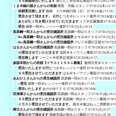
ＳＳ依頼受注いたします
扇りんく＠世界忍者国
07/8/27(月) 2:06
くま＠鍋の国さんからの依頼
東西 天狐/スタッフ
07/8/23(木) 22:55
依頼受注致します
龍鍋 ユウ＠鍋の国（文）
07/8/24(金) 13:56
受注させて頂きます。
萩野むつき＠レンジャー連邦
07/8/24(金) 
ありがたく引き受けさせていただきます
イク＠玄霧藩国
07/8/24
受注
城華一郎＠レンジャー連邦
07/8/25(土) 16:41
高原鋼一郎さんからの受注確認所
高原鋼一郎@スタッフ
07/8/25(土)
Re:高原鋼一郎さんからの受注確認所
かすみ＠ＦＥＧ
07/8/25(土)
Re:高原鋼一郎さんからの受注確認所
グレイ＠羅幻王国
07/8/25(
はるさんからの受注確認所
高原鋼一郎@スタッフ
07/8/29(水) 0:46
SS受注させていただきます
浅田＠キノウツン藩国
07/8/29(水) 0:
受注致します
ソーニャ＠世界忍者国
07/8/29(水) 0:57
参謀本部からの依頼【イラスト１ＳＳ１募集】
阪明日見＠スタッフ
受注いたします
萩野むつき＠レンジャー連邦
07/8/29(水) 22:06
ＳＳ受注させていただきます
はる＠キノウツン藩国
07/8/30(木) 
あおひとさんからの受注確認所
高原鋼一郎@スタッフ
07/8/29(水) 15
○受注
城華一郎＠レンジャー連邦
07/8/29(水) 17:44
受注いたします
あやの＠ＦＥＧ
07/8/29(水) 19:58
≪
双海環さんからの受注確認所
高原鋼一郎@スタッフ
07/8/31(金) 16:3
ＳＳ受注させていただきます
高原鋼一郎@キノウツン藩国
07/8/
イラスト受注させていただきます。
南天＠後ほねっこ男爵領
07/
脚立さんからの受注確認所
高原鋼一郎@スタッフ
07/9/1(土) 0:37
受注させて頂きます
黒崎克哉@海法よけ藩国
07/9/1(土) 16:38