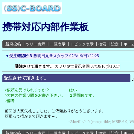
携帯対応内部作業板
新規投稿
┃
ツリー表示
┃
一覧表示
┃
トピック表示
┃
検索
┃
設定
┃
ホー
▼
受注確認所３
阪明日見＠スタッフ
07/8/19(日) 22:25
受注させて頂きます。
カヲリ＠世界忍者国
07/10/10(水) 0:17
受注させて頂きます。
>依頼を受けられますか？ はい
>大体の作業期間をお書き下さい。 ２週間位です。
>備考
前回は大変失礼しました。ご依頼ありがとうございます。
頑張って描かせて頂きます～。
<Mozilla/4.0 (compatible; MSIE 6.0; 
新規投稿
┃
ツリー表示
┃
一覧表示
┃
トピック表示
┃
検索
┃
設定
┃
ホー