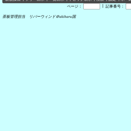
┃
ページ：
記事番号：
茶板管理担当 リバーウィンド＠akiharu国