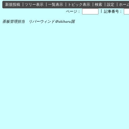
新規投稿
┃
ツリー表示
┃
一覧表示
┃
トピック表示
┃
検索
┃
設定
┃
ホー
┃
ページ：
記事番号：
茶板管理担当 リバーウィンド＠akiharu国