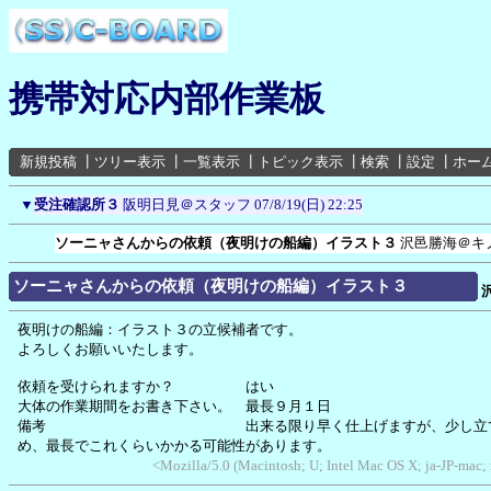
携帯対応内部作業板
新規投稿
┃
ツリー表示
┃
一覧表示
┃
トピック表示
┃
検索
┃
設定
┃
ホー
▼
受注確認所３
阪明日見＠スタッフ
07/8/19(日) 22:25
ソーニャさんからの依頼（夜明けの船編）イラスト３
沢邑勝海＠キ
ソーニャさんからの依頼（夜明けの船編）イラスト３
夜明けの船編：イラスト３の立候補者です。
よろしくお願いいたします。
依頼を受けられますか？ はい
大体の作業期間をお書き下さい。 最長９月１日
備考 出来る限り早く仕上げますが、少し立て込
め、最長でこれくらいかかる可能性があります。
<Mozilla/5.0 (Macintosh; U; Intel Mac OS X; ja-JP-mac;