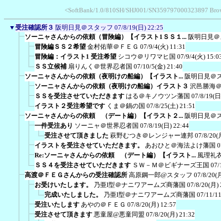
<SoftBank/1.0/810SH/SHJ001/SN359797000323897 Browser
▼
受注確認所３
阪明日見＠スタッフ
07/8/19(日) 22:25
ソーニャさんからの依頼（冒険編）【イラスト1ＳＳ１...
阪明日見＠
冒険編ＳＳ２希望
金村佑華＠ＦＥＧ
07/9/4(火) 11:31
冒険編：イラスト1 受注希望
シコウ＠リワマヒ国
07/9/4(火) 15:0
ＳＳ立候補
扇りんく＠世界忍者国
07/10/5(金) 21:40
ソーニャさんからの依頼（夜明けの船編）【イラスト...
阪明日見＠
ソーニャさんからの依頼（夜明けの船編）イラスト３
沢邑勝海
ＳＳを受注させていただきます
はる＠キノウツン藩国
07/8/19(日
イラスト２受注希望です
くま＠鍋の国
07/8/25(土) 21:51
ソーニャさんからの依頼 （デート編）【イラスト２...
阪明日見＠
一件受注あり
ソーニャ＠世界忍者国
07/8/19(日) 22:44
受注させて頂きました
萩野むつき＠レンジャー連邦
07/8/20(
イラストを受注させていただきます。
あおひと＠海法よけ藩国
0
Re:ソーニャさんからの依頼 （デート編）【イラスト...
風理礼
ＳＳ４を受注させていただきます
ＳＷ－Ｍ＠ビギナーズ王国
07/
高渡＠ＦＥＧさんからの受注確認所
高原鋼一郎@スタッフ
07/8/20(
お受けいたします。
乃亜I型＠ナニワアームズ商藩国
07/8/20(月) 
完成いたしました。
乃亜I型＠ナニワアームズ商藩国
07/11/1
受注いたします
あやの＠ＦＥＧ
07/8/20(月) 12:57
受注させて頂きます
悪童屋@悪童同盟
07/8/20(月) 21:32