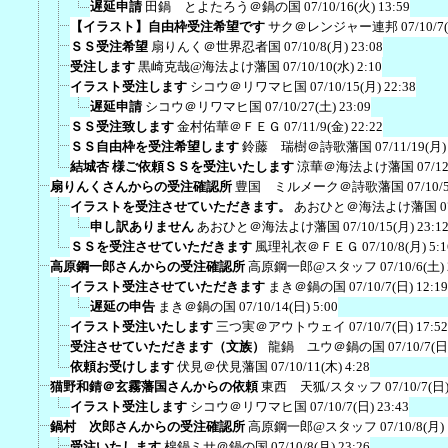
遅延申請
田鍋 とよたろう＠鍋の国
07/10/16(火) 13:59
【イラスト】自由枠受注希望です
サク＠レンジャー連邦
07/10/7
ＳＳ受注希望
扇りんく＠世界忍者国
07/10/8(月) 23:08
受注します
黒崎克哉@海法よけ藩国
07/10/10(水) 2:10
イラスト受注します
シコウ＠リワマヒ国
07/10/15(月) 22:38
遅延申請
シコウ＠リワマヒ国
07/10/27(土) 23:09
ＳＳ受注致します
金村佑華＠ＦＥＧ
07/11/9(金) 22:22
ＳＳ自由枠を受注希望します
鈴藤 瑞樹＠詩歌藩国
07/11/19(月)
結城杏 様ご依頼ＳＳを受注いたします
涼華＠海法よけ藩国
07/12
扇りんくさんからの受注確認所
豊国 ミルメーク＠詩歌藩国
07/10/
イラストを受注させていただきます。
あおひと＠海法よけ藩国
0
申し訳ありません
あおひと＠海法よけ藩国
07/10/15(月) 23:1
ＳＳを受注させていただきます
風理礼衣＠ＦＥＧ
07/10/8(月) 5:1
高原鋼一郎さんからの受注確認所
高原鋼一郎@スタッフ
07/10/6(土)
イラスト受注させていただきます
まき＠鍋の国
07/10/7(日) 12:19
遅延の申告
まき＠鍋の国
07/10/14(日) 5:00
イラスト受注いたします
三つ実＠アウトウェイ
07/10/7(日) 17:52
受注させていただきます（文族）
龍鍋 ユウ＠鍋の国
07/10/7(日
依頼お受けします
伏見＠伏見藩国
07/10/11(木) 4:28
猫野和錆＠玄霧藩国さんからの依頼
東西 天狐/スタッフ
07/10/7(日)
イラスト受注します
シコウ＠リワマヒ国
07/10/7(日) 23:43
鍋村 次郎さんからの受注確認所
高原鋼一郎@スタッフ
07/10/8(月)
受注いたします
棉鍋ミサ＠鍋の国
07/10/8(月) 23:26