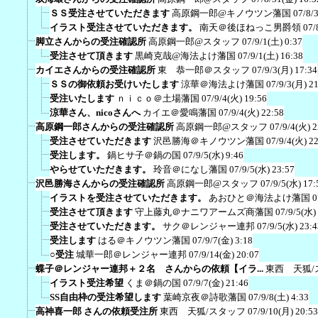
ＳＳ受注させていただきます
高原鋼一郎@キノウツン藩国
07/8/
イラスト受注させていただきます。
南天＠後ほねっこ男爵領
07/
脚立さんからの受注確認所
高原鋼一郎@スタッフ
07/9/1(土) 0:37
受注させて頂きます
黒崎克哉@海法よけ藩国
07/9/1(土) 16:38
カイエさんからの受注確認所
東 恭一郎＠スタッフ
07/9/3(月) 17:34
ＳＳの御依頼お受けいたします
涼華＠海法よけ藩国
07/9/3(月) 2
受注いたします
ｎｉｃｏ＠土場藩国
07/9/4(火) 19:56
涼華さん、nicoさんへ
カイエ＠愛鳴藩国
07/9/4(火) 22:58
高原鋼一郎さんからの受注確認所
高原鋼一郎@スタッフ
07/9/4(火) 2
受注させていただきます
沢邑勝海＠キノウツン藩国
07/9/4(火) 2
受注します。
鍋ヒサ子＠鍋の国
07/9/5(水) 9:46
やらせていただきます。
玲音＠になし藩国
07/9/5(水) 23:57
沢邑勝海さんからの受注確認所
高原鋼一郎@スタッフ
07/9/5(水) 17:
イラストを受注させていただきます。
あおひと＠海法よけ藩国
0
受注させて頂きます
守上藤丸＠ナニワアームズ商藩国
07/9/5(水)
受注させていただきます。
サク＠レンジャー連邦
07/9/5(水) 23:4
受注します
はる＠キノウツン藩国
07/9/7(金) 3:18
○受注
城華一郎＠レンジャー連邦
07/9/14(金) 20:07
蝶子＠レンジャー連邦＋２名 さんからの依頼【イラ...
東西 天狐/
イラスト受注希望
くま＠鍋の国
07/9/7(金) 21:46
SS自由枠の受注希望します
葉崎京夜＠詩歌藩国
07/9/8(土) 4:33
高神喜一郎 さんの依頼受注所
東西 天狐/スタッフ
07/9/10(月) 20:53