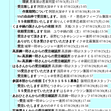
現状
悪童屋@悪童同盟
07/9/3(月) 23:17
受注致します
阿部火深＠ＦＶＢ
07/8/22(水) 5:05
作業期間について
阿部火深＠ＦＶＢ
07/8/30(木) 19:39
SSの自由枠で受注致します。
刻生・Ｆ・悠也＠フィーブル藩国
0
ＳＳ依頼受注いたします
扇りんく＠世界忍者国
07/8/27(月) 2:06
くま＠鍋の国さんからの依頼
東西 天狐/スタッフ
07/8/23(木) 22:55
依頼受注致します
龍鍋 ユウ＠鍋の国（文）
07/8/24(金) 13:56
受注させて頂きます。
萩野むつき＠レンジャー連邦
07/8/24(金) 
ありがたく引き受けさせていただきます
イク＠玄霧藩国
07/8/24
受注
城華一郎＠レンジャー連邦
07/8/25(土) 16:41
高原鋼一郎さんからの受注確認所
高原鋼一郎@スタッフ
07/8/25(土)
Re:高原鋼一郎さんからの受注確認所
かすみ＠ＦＥＧ
07/8/25(土)
Re:高原鋼一郎さんからの受注確認所
グレイ＠羅幻王国
07/8/25(
はるさんからの受注確認所
高原鋼一郎@スタッフ
07/8/29(水) 0:46
SS受注させていただきます
浅田＠キノウツン藩国
07/8/29(水) 0:
受注致します
ソーニャ＠世界忍者国
07/8/29(水) 0:57
参謀本部からの依頼【イラスト１ＳＳ１募集】
阪明日見＠スタッフ
受注いたします
萩野むつき＠レンジャー連邦
07/8/29(水) 22:06
ＳＳ受注させていただきます
はる＠キノウツン藩国
07/8/30(木) 
あおひとさんからの受注確認所
高原鋼一郎@スタッフ
07/8/29(水) 15
○受注
城華一郎＠レンジャー連邦
07/8/29(水) 17:44
受注いたします
あやの＠ＦＥＧ
07/8/29(水) 19:58
双海環さんからの受注確認所
高原鋼一郎@スタッフ
07/8/31(金) 16:3