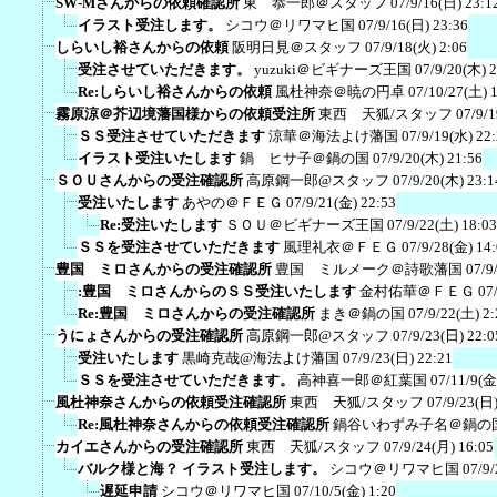
SW-Mさんからの依頼確認所
東 恭一郎＠スタッフ
07/9/16(日) 23:1
イラスト受注します。
シコウ＠リワマヒ国
07/9/16(日) 23:36
しらいし裕さんからの依頼
阪明日見＠スタッフ
07/9/18(火) 2:06
受注させていただきます。
yuzuki＠ビギナーズ王国
07/9/20(木) 
Re:しらいし裕さんからの依頼
風杜神奈＠暁の円卓
07/10/27(土) 
霧原涼＠芥辺境藩国様からの依頼受注所
東西 天狐/スタッフ
07/9/
ＳＳ受注させていただきます
涼華＠海法よけ藩国
07/9/19(水) 22
イラスト受注いたします
鍋 ヒサ子＠鍋の国
07/9/20(木) 21:56
ＳＯＵさんからの受注確認所
高原鋼一郎@スタッフ
07/9/20(木) 23:1
受注いたします
あやの＠ＦＥＧ
07/9/21(金) 22:53
Re:受注いたします
ＳＯＵ＠ビギナーズ王国
07/9/22(土) 18:03
ＳＳを受注させていただきます
風理礼衣＠ＦＥＧ
07/9/28(金) 14
豊国 ミロさんからの受注確認所
豊国 ミルメーク＠詩歌藩国
07/9
:豊国 ミロさんからのＳＳ受注いたします
金村佑華＠ＦＥＧ
07
Re:豊国 ミロさんからの受注確認所
まき＠鍋の国
07/9/22(土) 2:
うにょさんからの受注確認所
高原鋼一郎@スタッフ
07/9/23(日) 22:0
受注いたします
黒崎克哉@海法よけ藩国
07/9/23(日) 22:21
ＳＳを受注させていただきます。
高神喜一郎＠紅葉国
07/11/9(金
風杜神奈さんからの依頼受注確認所
東西 天狐/スタッフ
07/9/23(日)
Re:風杜神奈さんからの依頼受注確認所
鍋谷いわずみ子名＠鍋の
カイエさんからの受注確認所
東西 天狐/スタッフ
07/9/24(月) 16:05
バルク様と海？ イラスト受注します。
シコウ＠リワマヒ国
07/9/
遅延申請
シコウ＠リワマヒ国
07/10/5(金) 1:20