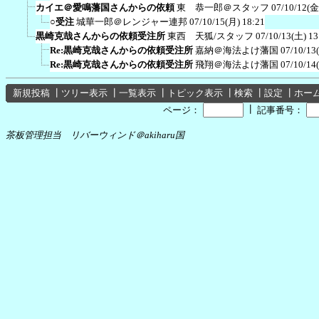
カイエ＠愛鳴藩国さんからの依頼
東 恭一郎＠スタッフ
07/10/12(金
○受注
城華一郎＠レンジャー連邦
07/10/15(月) 18:21
黒崎克哉さんからの依頼受注所
東西 天狐/スタッフ
07/10/13(土) 13
Re:黒崎克哉さんからの依頼受注所
嘉納＠海法よけ藩国
07/10/13
Re:黒崎克哉さんからの依頼受注所
飛翔＠海法よけ藩国
07/10/14
新規投稿
┃
ツリー表示
┃
一覧表示
┃
トピック表示
┃
検索
┃
設定
┃
ホー
┃
ページ：
記事番号：
茶板管理担当 リバーウィンド＠akiharu国