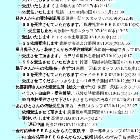
受注いたします
くま＠鍋の国
07/10/17(水) 21:18
SS受注いたします
龍鍋 ユウ＠鍋の国
07/11/5(月) 22:39
経さんからの受注確認所
高原鋼一郎@スタッフ
07/10/9(火) 22:48
ＳＳを受注させていただきます。
風理礼衣＠ＦＥＧ
07/10/10(水)
受注差し止め
高原鋼一郎@スタッフ
07/10/10(水) 13:35
受注いたします
ｎｉｃｏ＠土場藩国
07/10/10(水) 22:37
ＳＳ依頼受注します
嘉納＠海法よけ藩国
07/10/18(木) 16:55
星月典子さん・花稜さんからの受注確認所
高原鋼一郎@スタッフ
07
受注させて頂きます。
カヲリ＠世界忍者国
07/10/10(水) 0:17
ＳＳを受注させていただきます
鈴藤 瑞樹＠詩歌藩国
07/10/10(
蝶子さんからの依頼(各一点ずつ)
東西 天狐/スタッフ
07/10/10(水) 
ＳＳを受注させていただきます
ジャイ＠ＦＥＧ
07/10/10(水) 23:
受注させてください
つきやままつり＠ヲチ藩国
07/10/12(金) 21:
比嘉劉輝さんの依頼受注所【絵文一点ずつ】
東西 天狐/スタッフ
0
イラスト自由枠・受注希望。
花陵＠詩歌藩国
07/10/13(土) 17:34
SS自由枠受注させて下さい
まさきち＠暁の円卓
07/10/23(火) 14:
あおひとさんの依頼受注所
東西 天狐/スタッフ
07/10/11(木) 23:27
依頼受注させて頂きます
悪童屋＠悪童同盟
07/10/12(金) 22:17
受注いたします
高渡＠FEG
07/10/17(水) 2:47
遅延申請
高渡＠FEG
07/11/1(木) 11:39
金村佑華＠ＦＥＧさんからのご依頼
東 恭一郎＠スタッフ
07/10/12
Re:金村佑華＠ＦＥＧさんからのご依頼
鍋谷いわずみ子名＠鍋の