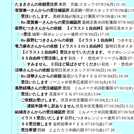
たまきさんの依頼受注所
東西 天狐/スタッフ
07/9/24(月) 21:10
室賀兼一さんからの受注確認所
高原鋼一郎＠スタッフ
07/9/28(金) 1
受注いたします。
黒崎克哉@海法よけ藩国
07/9/28(金) 14:38
Re:室賀兼一さんからの受注確認所
葉崎京夜＠詩歌藩国
07/9/30(
萩野むつきさんからの依頼 【イラスト１自由枠】
阪明日見＠スタ
○受注
城華一郎＠レンジャー連邦
07/9/30(日) 17:19
Re:萩野むつきさんからの依頼 【イラスト１自由枠】
つきやま
竜乃麻衣さんからの依頼【イラスト１SS１自由枠】
阪明日見＠スタ
【イラスト１自由枠】受注させていただきます。
サク＠レンジ
ＳＳ自由枠で受注致します
刻生・Ｆ・悠也＠フィーブル藩国
07/
すみません、２日ほど延ばさせてください
刻生・Ｆ・悠也＠
涼華さんからの依頼
阪明日見＠スタッフ
07/9/30(日) 16:30
Re:涼華さんからの依頼
藤原ひろ子＠ＦＥＧ
07/9/30(日) 18:59
受注いたします
ソーニャ＠世界忍者国
07/10/2(火) 0:52
風野緋璃さんの受注確認所
豊国 ミルメーク＠詩歌藩国
07/10/2(火)
受注いたします
高渡＠ＦＥＧ
07/10/2(火) 5:04
ご依頼お受けします。
伏見＠伏見藩国
07/10/20(土) 3:22
遅延申請/申し訳ありません
伏見＠伏見藩国
07/10/28(日) 3:22
結城杏さんからの受注確認所
豊国 ミルメーク＠詩歌藩国
07/10/3(
イラスト受注いたします
萩野むつき＠レンジャー連邦
07/10/3(水
ＳＳ受注致します
金村佑華＠ＦＥＧ
07/10/5(金) 7:38
受注希望
田鍋 とよたろう＠鍋の国
07/10/5(金) 17:28