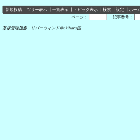
新規投稿
┃
ツリー表示
┃
一覧表示
┃
トピック表示
┃
検索
┃
設定
┃
ホー
┃
ページ：
記事番号：
茶板管理担当 リバーウィンド＠akiharu国