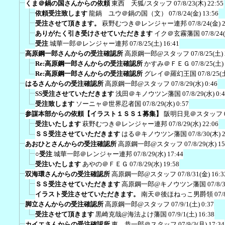
くま＠鍋の国さんからの依頼
東西 天狐/スタッフ
07/8/23(木) 22:55
依頼受注致します
龍鍋 ユウ＠鍋の国（文）
07/8/24(金) 13:56
受注させて頂きます。
萩野むつき＠レンジャー連邦
07/8/24(金) 
ありがたく引き受けさせていただきます
イク＠玄霧藩国
07/8/24
受注
城華一郎＠レンジャー連邦
07/8/25(土) 16:41
高原鋼一郎さんからの受注確認所
高原鋼一郎@スタッフ
07/8/25(土)
Re:高原鋼一郎さんからの受注確認所
かすみ＠ＦＥＧ
07/8/25(土)
Re:高原鋼一郎さんからの受注確認所
グレイ＠羅幻王国
07/8/25(
はるさんからの受注確認所
高原鋼一郎@スタッフ
07/8/29(水) 0:46
SS受注させていただきます
浅田＠キノウツン藩国
07/8/29(水) 0:
受注致します
ソーニャ＠世界忍者国
07/8/29(水) 0:57
参謀本部からの依頼【イラスト１ＳＳ１募集】
阪明日見＠スタッフ
受注いたします
萩野むつき＠レンジャー連邦
07/8/29(水) 22:06
ＳＳ受注させていただきます
はる＠キノウツン藩国
07/8/30(木) 
あおひとさんからの受注確認所
高原鋼一郎@スタッフ
07/8/29(水) 15
○受注
城華一郎＠レンジャー連邦
07/8/29(水) 17:44
受注いたします
あやの＠ＦＥＧ
07/8/29(水) 19:58
双海環さんからの受注確認所
高原鋼一郎@スタッフ
07/8/31(金) 16:3
ＳＳ受注させていただきます
高原鋼一郎@キノウツン藩国
07/8/
イラスト受注させていただきます。
南天＠後ほねっこ男爵領
07/
脚立さんからの受注確認所
高原鋼一郎@スタッフ
07/9/1(土) 0:37
受注させて頂きます
黒崎克哉@海法よけ藩国
07/9/1(土) 16:38
カイエさんからの受注確認所
東 恭一郎＠スタッフ
07/9/3(月) 17:34