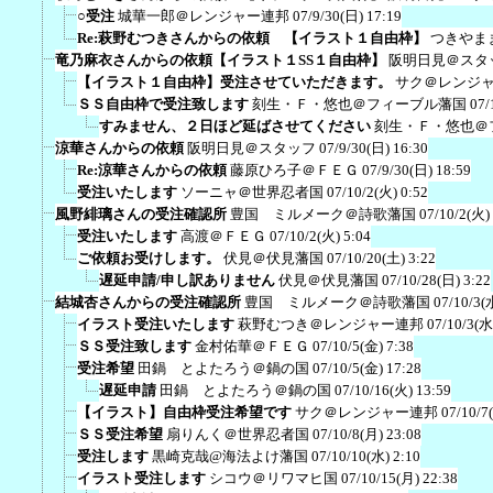
○受注
城華一郎＠レンジャー連邦
07/9/30(日) 17:19
Re:萩野むつきさんからの依頼 【イラスト１自由枠】
つきやま
竜乃麻衣さんからの依頼【イラスト１SS１自由枠】
阪明日見＠スタ
【イラスト１自由枠】受注させていただきます。
サク＠レンジ
ＳＳ自由枠で受注致します
刻生・Ｆ・悠也＠フィーブル藩国
07/
すみません、２日ほど延ばさせてください
刻生・Ｆ・悠也＠
涼華さんからの依頼
阪明日見＠スタッフ
07/9/30(日) 16:30
Re:涼華さんからの依頼
藤原ひろ子＠ＦＥＧ
07/9/30(日) 18:59
受注いたします
ソーニャ＠世界忍者国
07/10/2(火) 0:52
風野緋璃さんの受注確認所
豊国 ミルメーク＠詩歌藩国
07/10/2(火)
受注いたします
高渡＠ＦＥＧ
07/10/2(火) 5:04
ご依頼お受けします。
伏見＠伏見藩国
07/10/20(土) 3:22
遅延申請/申し訳ありません
伏見＠伏見藩国
07/10/28(日) 3:22
結城杏さんからの受注確認所
豊国 ミルメーク＠詩歌藩国
07/10/3(
イラスト受注いたします
萩野むつき＠レンジャー連邦
07/10/3(水
ＳＳ受注致します
金村佑華＠ＦＥＧ
07/10/5(金) 7:38
受注希望
田鍋 とよたろう＠鍋の国
07/10/5(金) 17:28
遅延申請
田鍋 とよたろう＠鍋の国
07/10/16(火) 13:59
【イラスト】自由枠受注希望です
サク＠レンジャー連邦
07/10/7
ＳＳ受注希望
扇りんく＠世界忍者国
07/10/8(月) 23:08
受注します
黒崎克哉@海法よけ藩国
07/10/10(水) 2:10
イラスト受注します
シコウ＠リワマヒ国
07/10/15(月) 22:38