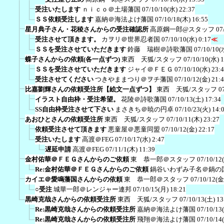
受注いたします
ｎｉｃｏ＠土場藩国
07/10/10(水) 22:37
ＳＳ依頼受注します
嘉納＠海法よけ藩国
07/10/18(木) 16:55
星月典子さん・花稜さんからの受注確認所
高原鋼一郎@スタッフ
07
受注させて頂きます。
カヲリ＠世界忍者国
07/10/10(水) 0:17
≪
ＳＳを受注させていただきます
鈴藤 瑞樹＠詩歌藩国
07/10/10(
蝶子さんからの依頼(各一点ずつ)
東西 天狐/スタッフ
07/10/10(水) 
ＳＳを受注させていただきます
ジャイ＠ＦＥＧ
07/10/10(水) 23:
受注させてください
つきやままつり＠ヲチ藩国
07/10/12(金) 21:
比嘉劉輝さんの依頼受注所【絵文一点ずつ】
東西 天狐/スタッフ
0
イラスト自由枠・受注希望。
花陵＠詩歌藩国
07/10/13(土) 17:34
SS自由枠受注させて下さい
まさきち＠暁の円卓
07/10/23(火) 14:
あおひとさんの依頼受注所
東西 天狐/スタッフ
07/10/11(木) 23:27
依頼受注させて頂きます
悪童屋＠悪童同盟
07/10/12(金) 22:17
受注いたします
高渡＠FEG
07/10/17(水) 2:47
遅延申請
高渡＠FEG
07/11/1(木) 11:39
金村佑華＠ＦＥＧさんからのご依頼
東 恭一郎＠スタッフ
07/10/12
Re:金村佑華＠ＦＥＧさんからのご依頼
鍋谷いわずみ子名＠鍋の
カイエ＠愛鳴藩国さんからの依頼
東 恭一郎＠スタッフ
07/10/12(金
○受注
城華一郎＠レンジャー連邦
07/10/15(月) 18:21
黒崎克哉さんからの依頼受注所
東西 天狐/スタッフ
07/10/13(土) 13
Re:黒崎克哉さんからの依頼受注所
嘉納＠海法よけ藩国
07/10/13
Re:黒崎克哉さんからの依頼受注所
飛翔＠海法よけ藩国
07/10/14