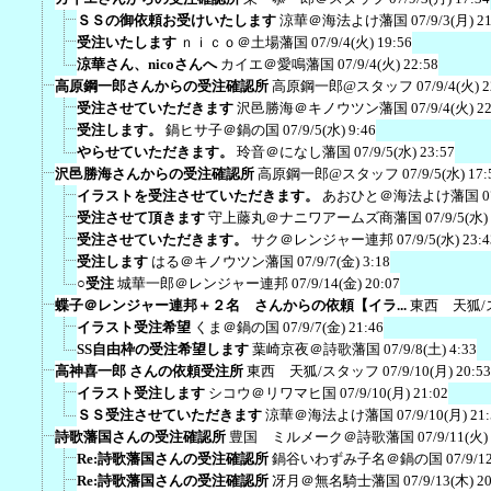
ＳＳの御依頼お受けいたします
涼華＠海法よけ藩国
07/9/3(月) 2
受注いたします
ｎｉｃｏ＠土場藩国
07/9/4(火) 19:56
涼華さん、nicoさんへ
カイエ＠愛鳴藩国
07/9/4(火) 22:58
高原鋼一郎さんからの受注確認所
高原鋼一郎@スタッフ
07/9/4(火) 2
受注させていただきます
沢邑勝海＠キノウツン藩国
07/9/4(火) 2
受注します。
鍋ヒサ子＠鍋の国
07/9/5(水) 9:46
やらせていただきます。
玲音＠になし藩国
07/9/5(水) 23:57
沢邑勝海さんからの受注確認所
高原鋼一郎@スタッフ
07/9/5(水) 17:
イラストを受注させていただきます。
あおひと＠海法よけ藩国
0
受注させて頂きます
守上藤丸＠ナニワアームズ商藩国
07/9/5(水)
受注させていただきます。
サク＠レンジャー連邦
07/9/5(水) 23:4
受注します
はる＠キノウツン藩国
07/9/7(金) 3:18
○受注
城華一郎＠レンジャー連邦
07/9/14(金) 20:07
蝶子＠レンジャー連邦＋２名 さんからの依頼【イラ...
東西 天狐/
イラスト受注希望
くま＠鍋の国
07/9/7(金) 21:46
SS自由枠の受注希望します
葉崎京夜＠詩歌藩国
07/9/8(土) 4:33
高神喜一郎 さんの依頼受注所
東西 天狐/スタッフ
07/9/10(月) 20:53
イラスト受注します
シコウ＠リワマヒ国
07/9/10(月) 21:02
ＳＳ受注させていただきます
涼華＠海法よけ藩国
07/9/10(月) 21
詩歌藩国さんの受注確認所
豊国 ミルメーク＠詩歌藩国
07/9/11(火)
Re:詩歌藩国さんの受注確認所
鍋谷いわずみ子名＠鍋の国
07/9/1
Re:詩歌藩国さんの受注確認所
冴月＠無名騎士藩国
07/9/13(木) 2