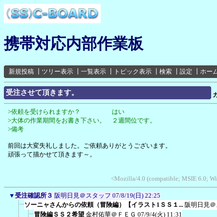
携帯対応内部作業板
新規投稿
┃
ツリー表示
┃
一覧表示
┃
トピック表示
┃
検索
┃
設定
┃
ホー
受注させて頂きます。
>依頼を受けられますか？ はい
>大体の作業期間をお書き下さい。 ２週間位です。
>備考
前回は大変失礼しました。ご依頼ありがとうございます。
頑張って描かせて頂きます～。
<Mozilla/4.0 (compatible; MSIE 6.0; 
▼
受注確認所３
阪明日見＠スタッフ
07/8/19(日) 22:25
ソーニャさんからの依頼（冒険編）【イラスト1ＳＳ１...
阪明日見＠
冒険編ＳＳ２希望
金村佑華＠ＦＥＧ
07/9/4(火) 11:31