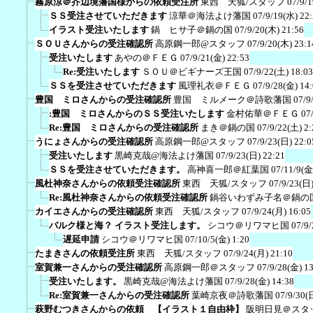
霧原涼＠芥辺境藩国様からの依頼受注所
東西 天狐/スタッフ
07/9/
ＳＳ受注させていただきます
涼華＠海法よけ藩国
07/9/19(水) 22
イラスト受注いたします
鍋 ヒサ子＠鍋の国
07/9/20(木) 21:56
ＳＯＵさんからの受注確認所
高原鋼一郎@スタッフ
07/9/20(木) 23:1
受注いたします
あやの＠ＦＥＧ
07/9/21(金) 22:53
Re:受注いたします
ＳＯＵ＠ビギナーズ王国
07/9/22(土) 18:03
ＳＳを受注させていただきます
風理礼衣＠ＦＥＧ
07/9/28(金) 14
豊国 ミロさんからの受注確認所
豊国 ミルメーク＠詩歌藩国
07/9
:豊国 ミロさんからのＳＳ受注いたします
金村佑華＠ＦＥＧ
07
Re:豊国 ミロさんからの受注確認所
まき＠鍋の国
07/9/22(土) 2:
うにょさんからの受注確認所
高原鋼一郎@スタッフ
07/9/23(日) 22:0
受注いたします
黒崎克哉@海法よけ藩国
07/9/23(日) 22:21
ＳＳを受注させていただきます。
高神喜一郎＠紅葉国
07/11/9(金
風杜神奈さんからの依頼受注確認所
東西 天狐/スタッフ
07/9/23(日)
Re:風杜神奈さんからの依頼受注確認所
鍋谷いわずみ子名＠鍋の
カイエさんからの受注確認所
東西 天狐/スタッフ
07/9/24(月) 16:05
バルク様と海？ イラスト受注します。
シコウ＠リワマヒ国
07/9/
遅延申請
シコウ＠リワマヒ国
07/10/5(金) 1:20
たまきさんの依頼受注所
東西 天狐/スタッフ
07/9/24(月) 21:10
室賀兼一さんからの受注確認所
高原鋼一郎＠スタッフ
07/9/28(金) 1
受注いたします。
黒崎克哉@海法よけ藩国
07/9/28(金) 14:38
Re:室賀兼一さんからの受注確認所
葉崎京夜＠詩歌藩国
07/9/30(
萩野むつきさんからの依頼 【イラスト１自由枠】
阪明日見＠スタ