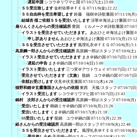
遅延申請
シコウ＠リワマヒ国
07/10/27(土) 23:09
ＳＳ受注致します
金村佑華＠ＦＥＧ
07/11/9(金) 22:22
ＳＳ自由枠を受注希望します
鈴藤 瑞樹＠詩歌藩国
07/11/19(月)
結城杏 様ご依頼ＳＳを受注いたします
涼華＠海法よけ藩国
07/12
扇りんくさんからの受注確認所
豊国 ミルメーク＠詩歌藩国
07/10/
イラストを受注させていただきます。
あおひと＠海法よけ藩国
0
申し訳ありません
あおひと＠海法よけ藩国
07/10/15(月) 23:1
ＳＳを受注させていただきます
風理礼衣＠ＦＥＧ
07/10/8(月) 5:1
高原鋼一郎さんからの受注確認所
高原鋼一郎@スタッフ
07/10/6(土)
イラスト受注させていただきます
まき＠鍋の国
07/10/7(日) 12:19
遅延の申告
まき＠鍋の国
07/10/14(日) 5:00
イラスト受注いたします
三つ実＠アウトウェイ
07/10/7(日) 17:52
受注させていただきます（文族）
龍鍋 ユウ＠鍋の国
07/10/7(日
依頼お受けします
伏見＠伏見藩国
07/10/11(木) 4:28
猫野和錆＠玄霧藩国さんからの依頼
東西 天狐/スタッフ
07/10/7(日)
イラスト受注します
シコウ＠リワマヒ国
07/10/7(日) 23:43
鍋村 次郎さんからの受注確認所
高原鋼一郎@スタッフ
07/10/8(月)
受注いたします
棉鍋ミサ＠鍋の国
07/10/8(月) 23:26
受注いたします
くま＠鍋の国
07/10/17(水) 21:18
SS受注いたします
龍鍋 ユウ＠鍋の国
07/11/5(月) 22:39
経さんからの受注確認所
高原鋼一郎@スタッフ
07/10/9(火) 22:48
ＳＳを受注させていただきます。
風理礼衣＠ＦＥＧ
07/10/10(水)
受注差し止め
高原鋼一郎@スタッフ
07/10/10(水) 13:35