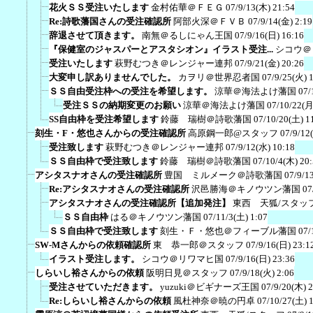
花火ＳＳ受注いたします
金村佑華＠ＦＥＧ
07/9/13(木) 21:54
Re:詩歌藩国さんの受注確認所
阿部火深＠ＦＶＢ
07/9/14(金) 2:19
辞退させて頂きます。
南無＠るしにゃん王国
07/9/16(日) 16:16
『保健室のジャスパーとアスタシオン』イラスト受注...
シコウ＠
受注いたします
萩野むつき＠レンジャー連邦
07/9/21(金) 20:26
大変申し訳ありませんでした。
カヲリ＠世界忍者国
07/9/25(火) 
ＳＳ自由受注枠への受注を希望します。
涼華＠海法よけ藩国
07/
受注ＳＳの納期変更のお願い
涼華＠海法よけ藩国
07/10/22(月
SS自由枠を受注希望します
鈴藤 瑞樹＠詩歌藩国
07/10/20(土) 1
刻生・F・悠也さんからの受注確認所
高原鋼一郎@スタッフ
07/9/12
受注致します
萩野むつき＠レンジャー連邦
07/9/12(水) 10:18
ＳＳ自由枠で受注致します
鈴藤 瑞樹＠詩歌藩国
07/10/4(木) 20
アシタスナオさんの受注確認所
豊国 ミルメーク＠詩歌藩国
07/9/1
Re:アシタスナオさんの受注確認所
沢邑勝海＠キノウツン藩国
07
アシタスナオさんの受注確認所【追加発注】
東西 天狐/スタッ
ＳＳ自由枠
はる＠キノウツン藩国
07/11/3(土) 1:07
ＳＳ自由枠で受注致します
刻生・Ｆ・悠也＠フィーブル藩国
07/
SW-Mさんからの依頼確認所
東 恭一郎＠スタッフ
07/9/16(日) 23:1
イラスト受注します。
シコウ＠リワマヒ国
07/9/16(日) 23:36
しらいし裕さんからの依頼
阪明日見＠スタッフ
07/9/18(火) 2:06
受注させていただきます。
yuzuki＠ビギナーズ王国
07/9/20(木) 
Re:しらいし裕さんからの依頼
風杜神奈＠暁の円卓
07/10/27(土) 