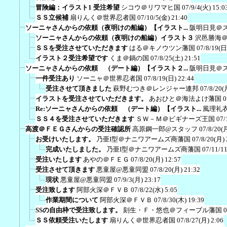
冒険編：イラスト1 受注希望
シコウ＠リワマヒ国
07/9/4(火) 15:0
ＳＳ立候補
扇りんく＠世界忍者国
07/10/5(金) 21:40
ソーニャさんからの依頼（夜明けの船編）【イラスト...
阪明日見＠
ソーニャさんからの依頼（夜明けの船編）イラスト３
沢邑勝海
ＳＳを受注させていただきます
はる＠キノウツン藩国
07/8/19(日
イラスト２受注希望です
くま＠鍋の国
07/8/25(土) 21:51
ソーニャさんからの依頼 （デート編）【イラスト２...
阪明日見＠
一件受注あり
ソーニャ＠世界忍者国
07/8/19(日) 22:44
受注させて頂きました
萩野むつき＠レンジャー連邦
07/8/20(
イラストを受注させていただきます。
あおひと＠海法よけ藩国
0
Re:ソーニャさんからの依頼 （デート編）【イラスト...
風理礼
ＳＳ４を受注させていただきます
ＳＷ－Ｍ＠ビギナーズ王国
07/
高渡＠ＦＥＧさんからの受注確認所
高原鋼一郎@スタッフ
07/8/20(
お受けいたします。
乃亜I型＠ナニワアームズ商藩国
07/8/20(月) 
完成いたしました。
乃亜I型＠ナニワアームズ商藩国
07/11/1
受注いたします
あやの＠ＦＥＧ
07/8/20(月) 12:57
受注させて頂きます
悪童屋@悪童同盟
07/8/20(月) 21:32
現状
悪童屋@悪童同盟
07/9/3(月) 23:17
受注致します
阿部火深＠ＦＶＢ
07/8/22(水) 5:05
作業期間について
阿部火深＠ＦＶＢ
07/8/30(木) 19:39
SSの自由枠で受注致します。
刻生・Ｆ・悠也＠フィーブル藩国
0
ＳＳ依頼受注いたします
扇りんく＠世界忍者国
07/8/27(月) 2:06