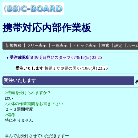
携帯対応内部作業板
新規投稿
┃
ツリー表示
┃
一覧表示
┃
トピック表示
┃
検索
┃
設定
┃
ホー
▼
受注確認所３
阪明日見＠スタッフ
07/8/19(日) 22:25
受注いたします
棉鍋ミサ＠鍋の国
07/10/8(月) 23:26
受注いたします
>依頼を受けられますか？
はい
>大体の作業期間をお書き下さい。
２～３週間程度
>備考
特に有りません
喜んでお受けさせていただきますー