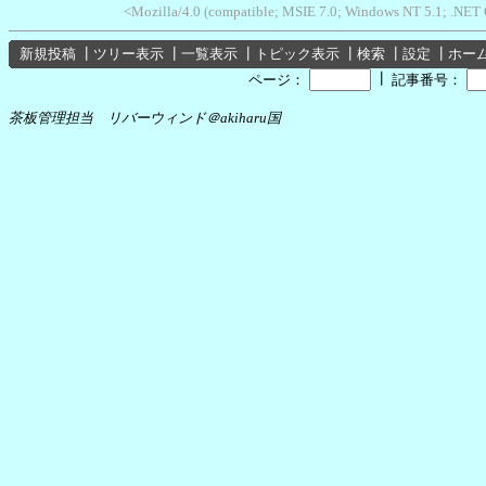
<Mozilla/4.0 (compatible; MSIE 7.0; Windows NT 5.1; .NET
新規投稿
┃
ツリー表示
┃
一覧表示
┃
トピック表示
┃
検索
┃
設定
┃
ホー
┃
ページ：
記事番号：
茶板管理担当 リバーウィンド＠akiharu国