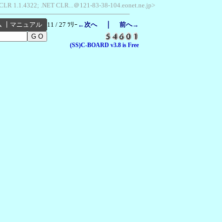
 CLR 1.1.4322; .NET CLR...＠121-83-38-104.eonet.ne.jp>
｜
ム
┃
マニュアル
11 / 27 ﾂﾘｰ
←次へ
前へ→
(SS)C-BOARD v3.8 is Free