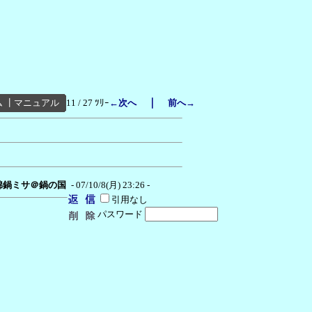
｜
ム
┃
マニュアル
11 / 27 ﾂﾘｰ
←次へ
前へ→
棉鍋ミサ＠鍋の国
- 07/10/8(月) 23:26 -
引用なし
パスワード