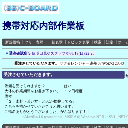
携帯対応内部作業板
新規投稿
┃
ツリー表示
┃
一覧表示
┃
トピック表示
┃
検索
┃
設定
┃
ホー
▼
受注確認所３
阪明日見＠スタッフ
07/8/19(日) 22:25
受注させていただきます。
サク＠レンジャー連邦
07/9/5(水) 23:43
受注させていただきます。
依頼を受けられますか？ はい
大体の作業期間をお書き下さい。 １２日程度
備考
「２，永野（若い方）とPCが挨拶してる」
こちらを描かせていただこうと思います。
ご指名ありがとうございました、がんばります！！
<Mozilla/4.0 (compatible; MSIE 6.0; Windows NT 5.1; SV1; .NET
新規投稿
┃
ツリー表示
┃
一覧表示
┃
トピック表示
┃
検索
┃
設定
┃
ホー