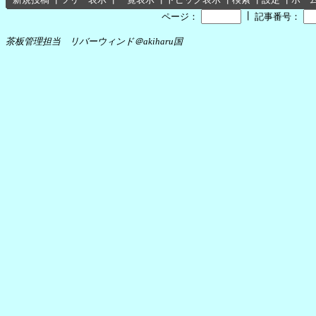
┃
ページ：
記事番号：
茶板管理担当 リバーウィンド＠akiharu国