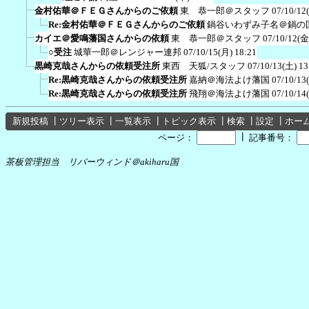
金村佑華＠ＦＥＧさんからのご依頼
東 恭一郎＠スタッフ
07/10/12
Re:金村佑華＠ＦＥＧさんからのご依頼
鍋谷いわずみ子名＠鍋の
カイエ＠愛鳴藩国さんからの依頼
東 恭一郎＠スタッフ
07/10/12(金
○受注
城華一郎＠レンジャー連邦
07/10/15(月) 18:21
黒崎克哉さんからの依頼受注所
東西 天狐/スタッフ
07/10/13(土) 13
Re:黒崎克哉さんからの依頼受注所
嘉納＠海法よけ藩国
07/10/13
Re:黒崎克哉さんからの依頼受注所
飛翔＠海法よけ藩国
07/10/14
新規投稿
┃
ツリー表示
┃
一覧表示
┃
トピック表示
┃
検索
┃
設定
┃
ホー
┃
ページ：
記事番号：
茶板管理担当 リバーウィンド＠akiharu国