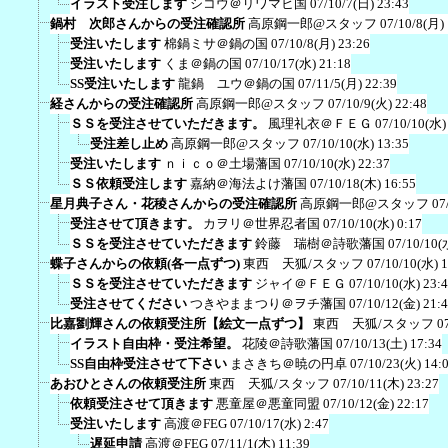
イラスト受注します
シコウ＠リワマヒ国
07/10/7(日) 23:43
鍋村 次郎さんからの受注確認所
高原鋼一郎@スタッフ
07/10/8(月)
受注いたします
棉鍋ミサ＠鍋の国
07/10/8(月) 23:26
受注いたします
くま＠鍋の国
07/10/17(水) 21:18
SS受注いたします
龍鍋 ユウ＠鍋の国
07/11/5(月) 22:39
経さんからの受注確認所
高原鋼一郎@スタッフ
07/10/9(火) 22:48
ＳＳを受注させていただきます。
風理礼衣＠ＦＥＧ
07/10/10(水)
受注差し止め
高原鋼一郎@スタッフ
07/10/10(水) 13:35
受注いたします
ｎｉｃｏ＠土場藩国
07/10/10(水) 22:37
ＳＳ依頼受注します
嘉納＠海法よけ藩国
07/10/18(木) 16:55
星月典子さん・花稜さんからの受注確認所
高原鋼一郎@スタッフ
07
受注させて頂きます。
カヲリ＠世界忍者国
07/10/10(水) 0:17
ＳＳを受注させていただきます
鈴藤 瑞樹＠詩歌藩国
07/10/10(
蝶子さんからの依頼(各一点ずつ)
東西 天狐/スタッフ
07/10/10(水) 
ＳＳを受注させていただきます
ジャイ＠ＦＥＧ
07/10/10(水) 23:
受注させてください
つきやままつり＠ヲチ藩国
07/10/12(金) 21:
比嘉劉輝さんの依頼受注所【絵文一点ずつ】
東西 天狐/スタッフ
0
イラスト自由枠・受注希望。
花陵＠詩歌藩国
07/10/13(土) 17:34
SS自由枠受注させて下さい
まさきち＠暁の円卓
07/10/23(火) 14:
あおひとさんの依頼受注所
東西 天狐/スタッフ
07/10/11(木) 23:27
依頼受注させて頂きます
悪童屋＠悪童同盟
07/10/12(金) 22:17
受注いたします
高渡＠FEG
07/10/17(水) 2:47
遅延申請
高渡＠FEG
07/11/1(木) 11:39