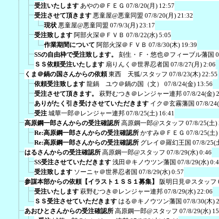
受注いたします
あやの＠ＦＥＧ
07/8/20(月) 12:57
受注させて頂きます
悪童屋@悪童同盟
07/8/20(月) 21:32
現状
悪童屋@悪童同盟
07/9/3(月) 23:17
受注致します
阿部火深＠ＦＶＢ
07/8/22(水) 5:05
作業期間について
阿部火深＠ＦＶＢ
07/8/30(木) 19:39
SSの自由枠で受注致します。
刻生・Ｆ・悠也＠フィーブル藩国
0
ＳＳ依頼受注いたします
扇りんく＠世界忍者国
07/8/27(月) 2:06
くま＠鍋の国さんからの依頼
東西 天狐/スタッフ
07/8/23(木) 22:55
依頼受注致します
龍鍋 ユウ＠鍋の国（文）
07/8/24(金) 13:56
受注させて頂きます。
萩野むつき＠レンジャー連邦
07/8/24(金) 
ありがたく引き受けさせていただきます
イク＠玄霧藩国
07/8/24
受注
城華一郎＠レンジャー連邦
07/8/25(土) 16:41
高原鋼一郎さんからの受注確認所
高原鋼一郎@スタッフ
07/8/25(土)
Re:高原鋼一郎さんからの受注確認所
かすみ＠ＦＥＧ
07/8/25(土)
Re:高原鋼一郎さんからの受注確認所
グレイ＠羅幻王国
07/8/25(
はるさんからの受注確認所
高原鋼一郎@スタッフ
07/8/29(水) 0:46
SS受注させていただきます
浅田＠キノウツン藩国
07/8/29(水) 0:
受注致します
ソーニャ＠世界忍者国
07/8/29(水) 0:57
参謀本部からの依頼【イラスト１ＳＳ１募集】
阪明日見＠スタッフ
受注いたします
萩野むつき＠レンジャー連邦
07/8/29(水) 22:06
ＳＳ受注させていただきます
はる＠キノウツン藩国
07/8/30(木) 
あおひとさんからの受注確認所
高原鋼一郎@スタッフ
07/8/29(水) 15