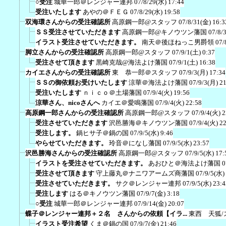
○受注
城華一郎＠レンジャー連邦
07/8/29(水) 17:44
受注いたします
あやの＠ＦＥＧ
07/8/29(水) 19:58
双海環さんからの受注確認所
高原鋼一郎@スタッフ
07/8/31(金) 16:3
ＳＳ受注させていただきます
高原鋼一郎@キノウツン藩国
07/8/
イラスト受注させていただきます。
南天＠後ほねっこ男爵領
07/
脚立さんからの受注確認所
高原鋼一郎@スタッフ
07/9/1(土) 0:37
受注させて頂きます
黒崎克哉@海法よけ藩国
07/9/1(土) 16:38
カイエさんからの受注確認所
東 恭一郎＠スタッフ
07/9/3(月) 17:34
ＳＳの御依頼お受けいたします
涼華＠海法よけ藩国
07/9/3(月) 2
受注いたします
ｎｉｃｏ＠土場藩国
07/9/4(火) 19:56
涼華さん、nicoさんへ
カイエ＠愛鳴藩国
07/9/4(火) 22:58
高原鋼一郎さんからの受注確認所
高原鋼一郎@スタッフ
07/9/4(火) 2
受注させていただきます
沢邑勝海＠キノウツン藩国
07/9/4(火) 2
受注します。
鍋ヒサ子＠鍋の国
07/9/5(水) 9:46
やらせていただきます。
玲音＠になし藩国
07/9/5(水) 23:57
沢邑勝海さんからの受注確認所
高原鋼一郎@スタッフ
07/9/5(水) 17:
イラストを受注させていただきます。
あおひと＠海法よけ藩国
0
受注させて頂きます
守上藤丸＠ナニワアームズ商藩国
07/9/5(水)
受注させていただきます。
サク＠レンジャー連邦
07/9/5(水) 23:4
受注します
はる＠キノウツン藩国
07/9/7(金) 3:18
○受注
城華一郎＠レンジャー連邦
07/9/14(金) 20:07
蝶子＠レンジャー連邦＋２名 さんからの依頼【イラ...
東西 天狐/
イラスト受注希望
くま＠鍋の国
07/9/7(金) 21:46