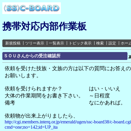
携帯対応内部作業板
新規投稿
┃
ツリー表示
┃
一覧表示
┃
トピック表示
┃
検索
┃
設定
┃
ホー
ＳＯＵさんからの受注確認所
依頼を受けた技族・文族の方は以下の質問にお答えの
お願いします。
依頼を受けられますか？ はい・いいえ
大体の作業期間をお書き下さい。 ～日程度
備考 なにかあれば。
依頼物が出来上がりましたら、
http://cgi.members.interq.or.jp/emerald/ugen/ssc-board38/c-board.cg
cmd=one;no=142;id=UP_ita