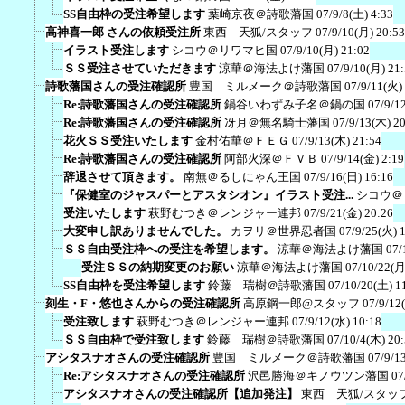
SS自由枠の受注希望します
葉崎京夜＠詩歌藩国
07/9/8(土) 4:33
高神喜一郎 さんの依頼受注所
東西 天狐/スタッフ
07/9/10(月) 20:53
イラスト受注します
シコウ＠リワマヒ国
07/9/10(月) 21:02
ＳＳ受注させていただきます
涼華＠海法よけ藩国
07/9/10(月) 21
詩歌藩国さんの受注確認所
豊国 ミルメーク＠詩歌藩国
07/9/11(火)
Re:詩歌藩国さんの受注確認所
鍋谷いわずみ子名＠鍋の国
07/9/1
Re:詩歌藩国さんの受注確認所
冴月＠無名騎士藩国
07/9/13(木) 2
花火ＳＳ受注いたします
金村佑華＠ＦＥＧ
07/9/13(木) 21:54
Re:詩歌藩国さんの受注確認所
阿部火深＠ＦＶＢ
07/9/14(金) 2:19
辞退させて頂きます。
南無＠るしにゃん王国
07/9/16(日) 16:16
『保健室のジャスパーとアスタシオン』イラスト受注...
シコウ＠
受注いたします
萩野むつき＠レンジャー連邦
07/9/21(金) 20:26
大変申し訳ありませんでした。
カヲリ＠世界忍者国
07/9/25(火) 
ＳＳ自由受注枠への受注を希望します。
涼華＠海法よけ藩国
07/
受注ＳＳの納期変更のお願い
涼華＠海法よけ藩国
07/10/22(月
SS自由枠を受注希望します
鈴藤 瑞樹＠詩歌藩国
07/10/20(土) 1
刻生・F・悠也さんからの受注確認所
高原鋼一郎@スタッフ
07/9/12
受注致します
萩野むつき＠レンジャー連邦
07/9/12(水) 10:18
ＳＳ自由枠で受注致します
鈴藤 瑞樹＠詩歌藩国
07/10/4(木) 20
アシタスナオさんの受注確認所
豊国 ミルメーク＠詩歌藩国
07/9/1
Re:アシタスナオさんの受注確認所
沢邑勝海＠キノウツン藩国
07
アシタスナオさんの受注確認所【追加発注】
東西 天狐/スタッ