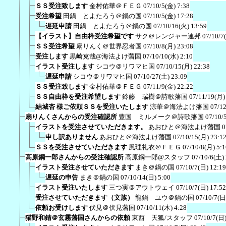
ＳＳ受注致します
金村佑華＠ＦＥＧ
07/10/5(金) 7:38
受注希望
田鍋 とよたろう＠鍋の国
07/10/5(金) 17:28
遅延申請
田鍋 とよたろう＠鍋の国
07/10/16(火) 13:59
【イラスト】自由枠受注希望です
サク＠レンジャー連邦
07/10/7
ＳＳ受注希望
扇りんく＠世界忍者国
07/10/8(月) 23:08
受注します
黒崎克哉@海法よけ藩国
07/10/10(水) 2:10
イラスト受注します
シコウ＠リワマヒ国
07/10/15(月) 22:38
遅延申請
シコウ＠リワマヒ国
07/10/27(土) 23:09
ＳＳ受注致します
金村佑華＠ＦＥＧ
07/11/9(金) 22:22
ＳＳ自由枠を受注希望します
鈴藤 瑞樹＠詩歌藩国
07/11/19(月)
結城杏 様ご依頼ＳＳを受注いたします
涼華＠海法よけ藩国
07/12
扇りんくさんからの受注確認所
豊国 ミルメーク＠詩歌藩国
07/10/
イラストを受注させていただきます。
あおひと＠海法よけ藩国
0
申し訳ありません
あおひと＠海法よけ藩国
07/10/15(月) 23:1
ＳＳを受注させていただきます
風理礼衣＠ＦＥＧ
07/10/8(月) 5:1
高原鋼一郎さんからの受注確認所
高原鋼一郎@スタッフ
07/10/6(土)
イラスト受注させていただきます
まき＠鍋の国
07/10/7(日) 12:19
遅延の申告
まき＠鍋の国
07/10/14(日) 5:00
イラスト受注いたします
三つ実＠アウトウェイ
07/10/7(日) 17:52
受注させていただきます（文族）
龍鍋 ユウ＠鍋の国
07/10/7(日
依頼お受けします
伏見＠伏見藩国
07/10/11(木) 4:28
猫野和錆＠玄霧藩国さんからの依頼
東西 天狐/スタッフ
07/10/7(日)