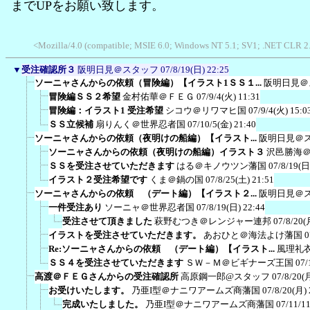
までUPをお願い致します。
<Mozilla/4.0 (compatible; MSIE 6.0; Windows NT 5.1; SV1; .NET CLR 2
▼
受注確認所３
阪明日見＠スタッフ
07/8/19(日) 22:25
ソーニャさんからの依頼（冒険編）【イラスト1ＳＳ１...
阪明日見＠
冒険編ＳＳ２希望
金村佑華＠ＦＥＧ
07/9/4(火) 11:31
冒険編：イラスト1 受注希望
シコウ＠リワマヒ国
07/9/4(火) 15:0
ＳＳ立候補
扇りんく＠世界忍者国
07/10/5(金) 21:40
ソーニャさんからの依頼（夜明けの船編）【イラスト...
阪明日見＠
ソーニャさんからの依頼（夜明けの船編）イラスト３
沢邑勝海
ＳＳを受注させていただきます
はる＠キノウツン藩国
07/8/19(日
イラスト２受注希望です
くま＠鍋の国
07/8/25(土) 21:51
ソーニャさんからの依頼 （デート編）【イラスト２...
阪明日見＠
一件受注あり
ソーニャ＠世界忍者国
07/8/19(日) 22:44
受注させて頂きました
萩野むつき＠レンジャー連邦
07/8/20(
イラストを受注させていただきます。
あおひと＠海法よけ藩国
0
Re:ソーニャさんからの依頼 （デート編）【イラスト...
風理礼
ＳＳ４を受注させていただきます
ＳＷ－Ｍ＠ビギナーズ王国
07/
高渡＠ＦＥＧさんからの受注確認所
高原鋼一郎@スタッフ
07/8/20(
お受けいたします。
乃亜I型＠ナニワアームズ商藩国
07/8/20(月) 
完成いたしました。
乃亜I型＠ナニワアームズ商藩国
07/11/1