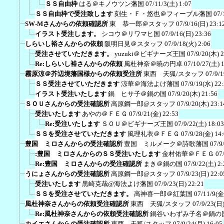
ＳＳ自由枠
はる＠キノウツン藩国
07/11/3(土) 1:07
ＳＳ自由枠で受注致します
刻生・Ｆ・悠也＠フィーブル藩国
07/
SW-Mさんからの依頼確認所
東 恭一郎＠スタッフ
07/9/16(日) 23:1
イラスト受注します。
シコウ＠リワマヒ国
07/9/16(日) 23:36
しらいし裕さんからの依頼
阪明日見＠スタッフ
07/9/18(火) 2:06
受注させていただきます。
yuzuki＠ビギナーズ王国
07/9/20(木) 
Re:しらいし裕さんからの依頼
風杜神奈＠暁の円卓
07/10/27(土) 
霧原涼＠芥辺境藩国様からの依頼受注所
東西 天狐/スタッフ
07/9/
ＳＳ受注させていただきます
涼華＠海法よけ藩国
07/9/19(水) 22
イラスト受注いたします
鍋 ヒサ子＠鍋の国
07/9/20(木) 21:56
ＳＯＵさんからの受注確認所
高原鋼一郎@スタッフ
07/9/20(木) 23:1
受注いたします
あやの＠ＦＥＧ
07/9/21(金) 22:53
Re:受注いたします
ＳＯＵ＠ビギナーズ王国
07/9/22(土) 18:03
ＳＳを受注させていただきます
風理礼衣＠ＦＥＧ
07/9/28(金) 14
豊国 ミロさんからの受注確認所
豊国 ミルメーク＠詩歌藩国
07/9
:豊国 ミロさんからのＳＳ受注いたします
金村佑華＠ＦＥＧ
07
Re:豊国 ミロさんからの受注確認所
まき＠鍋の国
07/9/22(土) 2:
うにょさんからの受注確認所
高原鋼一郎@スタッフ
07/9/23(日) 22:0
受注いたします
黒崎克哉@海法よけ藩国
07/9/23(日) 22:21
ＳＳを受注させていただきます。
高神喜一郎＠紅葉国
07/11/9(金
風杜神奈さんからの依頼受注確認所
東西 天狐/スタッフ
07/9/23(日)
Re:風杜神奈さんからの依頼受注確認所
鍋谷いわずみ子名＠鍋の
カイエさんからの受注確認所
東西 天狐/スタッフ
07/9/24(月) 16:05