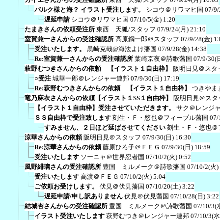
バルク様と海？ イラスト受注します。
シコウ＠リワマヒ国
07/9/
遅延申請
シコウ＠リワマヒ国
07/10/5(金) 1:20
たまきさんの依頼受注所
東西 天狐/スタッフ
07/9/24(月) 21:10
室賀兼一さんからの受注確認所
高原鋼一郎＠スタッフ
07/9/28(金) 1
受注いたします。
黒崎克哉@海法よけ藩国
07/9/28(金) 14:38
Re:室賀兼一さんからの受注確認所
葉崎京夜＠詩歌藩国
07/9/30(
萩野むつきさんからの依頼 【イラスト１自由枠】
阪明日見＠スタ
○受注
城華一郎＠レンジャー連邦
07/9/30(日) 17:19
Re:萩野むつきさんからの依頼 【イラスト１自由枠】
つきやま
竜乃麻衣さんからの依頼【イラスト１SS１自由枠】
阪明日見＠スタ
【イラスト１自由枠】受注させていただきます。
サク＠レンジ
ＳＳ自由枠で受注致します
刻生・Ｆ・悠也＠フィーブル藩国
07/
すみません、２日ほど延ばさせてください
刻生・Ｆ・悠也＠
涼華さんからの依頼
阪明日見＠スタッフ
07/9/30(日) 16:30
Re:涼華さんからの依頼
藤原ひろ子＠ＦＥＧ
07/9/30(日) 18:59
受注いたします
ソーニャ＠世界忍者国
07/10/2(火) 0:52
風野緋璃さんの受注確認所
豊国 ミルメーク＠詩歌藩国
07/10/2(火)
受注いたします
高渡＠ＦＥＧ
07/10/2(火) 5:04
ご依頼お受けします。
伏見＠伏見藩国
07/10/20(土) 3:22
遅延申請/申し訳ありません
伏見＠伏見藩国
07/10/28(日) 3:22
結城杏さんからの受注確認所
豊国 ミルメーク＠詩歌藩国
07/10/3(
イラスト受注いたします
萩野むつき＠レンジャー連邦
07/10/3(水