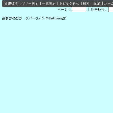
新規投稿
┃
ツリー表示
┃
一覧表示
┃
トピック表示
┃
検索
┃
設定
┃
ホー
┃
ページ：
記事番号：
茶板管理担当 リバーウィンド＠akiharu国