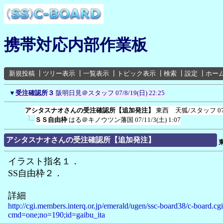
携帯対応内部作業板
新規投稿
┃
ツリー表示
┃
一覧表示
┃
トピック表示
┃
検索
┃
設定
┃
ホー
▼
受注確認所３
阪明日見＠スタッフ
07/8/19(日) 22:25
アシタスナオさんの受注確認所【追加発注】
東西 天狐/スタッフ
0
ＳＳ自由枠
はる＠キノウツン藩国
07/11/3(土) 1:07
アシタスナオさんの受注確認所【追加発注】
イラスト指名１．
SS自由枠２．
詳細
http://cgi.members.interq.or.jp/emerald/ugen/ssc-board38/c-board.cg
cmd=one;no=190;id=gaibu_ita