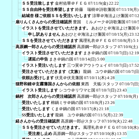
ＳＳ受注致します
金村佑華＠ＦＥＧ
07/11/9(金) 22:22
ＳＳ自由枠を受注希望します
鈴藤 瑞樹＠詩歌藩国
07/11/19(月)
結城杏 様ご依頼ＳＳを受注いたします
涼華＠海法よけ藩国
07/12
扇りんくさんからの受注確認所
豊国 ミルメーク＠詩歌藩国
07/10/
イラストを受注させていただきます。
あおひと＠海法よけ藩国
0
申し訳ありません
あおひと＠海法よけ藩国
07/10/15(月) 23:1
ＳＳを受注させていただきます
風理礼衣＠ＦＥＧ
07/10/8(月) 5:1
高原鋼一郎さんからの受注確認所
高原鋼一郎@スタッフ
07/10/6(土)
イラスト受注させていただきます
まき＠鍋の国
07/10/7(日) 12:19
遅延の申告
まき＠鍋の国
07/10/14(日) 5:00
イラスト受注いたします
三つ実＠アウトウェイ
07/10/7(日) 17:52
受注させていただきます（文族）
龍鍋 ユウ＠鍋の国
07/10/7(日
依頼お受けします
伏見＠伏見藩国
07/10/11(木) 4:28
猫野和錆＠玄霧藩国さんからの依頼
東西 天狐/スタッフ
07/10/7(日)
イラスト受注します
シコウ＠リワマヒ国
07/10/7(日) 23:43
鍋村 次郎さんからの受注確認所
高原鋼一郎@スタッフ
07/10/8(月)
受注いたします
棉鍋ミサ＠鍋の国
07/10/8(月) 23:26
受注いたします
くま＠鍋の国
07/10/17(水) 21:18
SS受注いたします
龍鍋 ユウ＠鍋の国
07/11/5(月) 22:39
経さんからの受注確認所
高原鋼一郎@スタッフ
07/10/9(火) 22:48
ＳＳを受注させていただきます。
風理礼衣＠ＦＥＧ
07/10/10(水)
受注差し止め
高原鋼一郎@スタッフ
07/10/10(水) 13:35