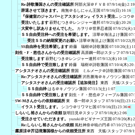
Re:詩歌藩国さんの受注確認所
阿部火深＠ＦＶＢ
07/9/14(金) 2:19
辞退させて頂きます。
南無＠るしにゃん王国
07/9/16(日) 16:16
『保健室のジャスパーとアスタシオン』イラスト受注...
シコウ＠
受注いたします
萩野むつき＠レンジャー連邦
07/9/21(金) 20:26
大変申し訳ありませんでした。
カヲリ＠世界忍者国
07/9/25(火) 
ＳＳ自由受注枠への受注を希望します。
涼華＠海法よけ藩国
07/
受注ＳＳの納期変更のお願い
涼華＠海法よけ藩国
07/10/22(月
SS自由枠を受注希望します
鈴藤 瑞樹＠詩歌藩国
07/10/20(土) 1
刻生・F・悠也さんからの受注確認所
高原鋼一郎@スタッフ
07/9/12
受注致します
萩野むつき＠レンジャー連邦
07/9/12(水) 10:18
ＳＳ自由枠で受注致します
鈴藤 瑞樹＠詩歌藩国
07/10/4(木) 20
アシタスナオさんの受注確認所
豊国 ミルメーク＠詩歌藩国
07/9/1
Re:アシタスナオさんの受注確認所
沢邑勝海＠キノウツン藩国
07
アシタスナオさんの受注確認所【追加発注】
東西 天狐/スタッ
ＳＳ自由枠
はる＠キノウツン藩国
07/11/3(土) 1:07
ＳＳ自由枠で受注致します
刻生・Ｆ・悠也＠フィーブル藩国
07/
SW-Mさんからの依頼確認所
東 恭一郎＠スタッフ
07/9/16(日) 23:1
イラスト受注します。
シコウ＠リワマヒ国
07/9/16(日) 23:36
≪
しらいし裕さんからの依頼
阪明日見＠スタッフ
07/9/18(火) 2:06
受注させていただきます。
yuzuki＠ビギナーズ王国
07/9/20(木) 
Re:しらいし裕さんからの依頼
風杜神奈＠暁の円卓
07/10/27(土) 
霧原涼＠芥辺境藩国様からの依頼受注所
東西 天狐/スタッフ
07/9/