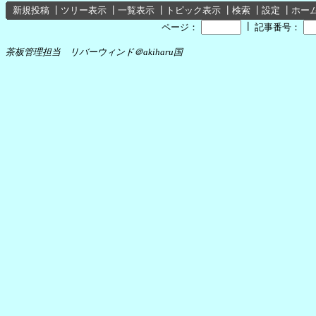
新規投稿
┃
ツリー表示
┃
一覧表示
┃
トピック表示
┃
検索
┃
設定
┃
ホー
┃
ページ：
記事番号：
茶板管理担当 リバーウィンド＠akiharu国