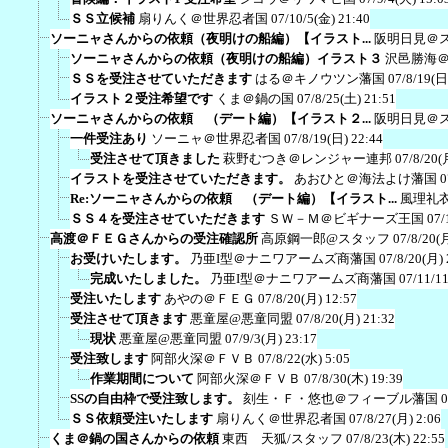
ＳＳ立候補
扇りんく＠世界忍者国
07/10/5(金) 21:40
ソーニャさんからの依頼（夜明けの船編）【イラスト...
阪明日見＠
ソーニャさんからの依頼（夜明けの船編）イラスト３
沢邑勝海
ＳＳを受注させていただきます
はる＠キノウツン藩国
07/8/19(日
イラスト２受注希望です
くま＠鍋の国
07/8/25(土) 21:51
ソーニャさんからの依頼 （デート編）【イラスト２...
阪明日見＠
一件受注あり
ソーニャ＠世界忍者国
07/8/19(日) 22:44
受注させて頂きました
萩野むつき＠レンジャー連邦
07/8/20(
イラストを受注させていただきます。
あおひと＠海法よけ藩国
0
Re:ソーニャさんからの依頼 （デート編）【イラスト...
風理礼
ＳＳ４を受注させていただきます
ＳＷ－Ｍ＠ビギナーズ王国
07/
高渡＠ＦＥＧさんからの受注確認所
高原鋼一郎@スタッフ
07/8/20(
お受けいたします。
乃亜I型＠ナニワアームズ商藩国
07/8/20(月) 
完成いたしました。
乃亜I型＠ナニワアームズ商藩国
07/11/1
受注いたします
あやの＠ＦＥＧ
07/8/20(月) 12:57
受注させて頂きます
悪童屋@悪童同盟
07/8/20(月) 21:32
現状
悪童屋@悪童同盟
07/9/3(月) 23:17
受注致します
阿部火深＠ＦＶＢ
07/8/22(水) 5:05
作業期間について
阿部火深＠ＦＶＢ
07/8/30(木) 19:39
SSの自由枠で受注致します。
刻生・Ｆ・悠也＠フィーブル藩国
0
ＳＳ依頼受注いたします
扇りんく＠世界忍者国
07/8/27(月) 2:06
くま＠鍋の国さんからの依頼
東西 天狐/スタッフ
07/8/23(木) 22:55