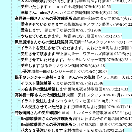
ＳＳの御依頼お受けいたします
涼華＠海法よけ藩国
07/9/3(月) 2
受注いたします
ｎｉｃｏ＠土場藩国
07/9/4(火) 19:56
涼華さん、nicoさんへ
カイエ＠愛鳴藩国
07/9/4(火) 22:58
高原鋼一郎さんからの受注確認所
高原鋼一郎@スタッフ
07/9/4(火) 2
受注させていただきます
沢邑勝海＠キノウツン藩国
07/9/4(火) 2
受注します。
鍋ヒサ子＠鍋の国
07/9/5(水) 9:46
やらせていただきます。
玲音＠になし藩国
07/9/5(水) 23:57
沢邑勝海さんからの受注確認所
高原鋼一郎@スタッフ
07/9/5(水) 17:
イラストを受注させていただきます。
あおひと＠海法よけ藩国
0
受注させて頂きます
守上藤丸＠ナニワアームズ商藩国
07/9/5(水)
受注させていただきます。
サク＠レンジャー連邦
07/9/5(水) 23:4
受注します
はる＠キノウツン藩国
07/9/7(金) 3:18
○受注
城華一郎＠レンジャー連邦
07/9/14(金) 20:07
蝶子＠レンジャー連邦＋２名 さんからの依頼【イラ...
東西 天狐/
イラスト受注希望
くま＠鍋の国
07/9/7(金) 21:46
SS自由枠の受注希望します
葉崎京夜＠詩歌藩国
07/9/8(土) 4:33
高神喜一郎 さんの依頼受注所
東西 天狐/スタッフ
07/9/10(月) 20:53
イラスト受注します
シコウ＠リワマヒ国
07/9/10(月) 21:02
ＳＳ受注させていただきます
涼華＠海法よけ藩国
07/9/10(月) 21
詩歌藩国さんの受注確認所
豊国 ミルメーク＠詩歌藩国
07/9/11(火)
Re:詩歌藩国さんの受注確認所
鍋谷いわずみ子名＠鍋の国
07/9/1
Re:詩歌藩国さんの受注確認所
冴月＠無名騎士藩国
07/9/13(木) 2
花火ＳＳ受注いたします
金村佑華＠ＦＥＧ
07/9/13(木) 21:54