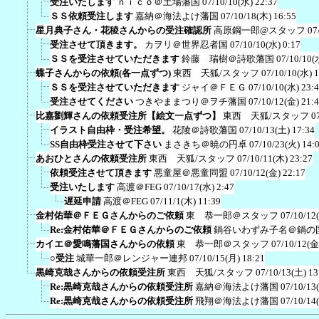
受注いたします
ｎｉｃｏ＠土場藩国
07/10/10(水) 22:37
ＳＳ依頼受注します
嘉納＠海法よけ藩国
07/10/18(木) 16:55
星月典子さん・花稜さんからの受注確認所
高原鋼一郎@スタッフ
07
受注させて頂きます。
カヲリ＠世界忍者国
07/10/10(水) 0:17
ＳＳを受注させていただきます
鈴藤 瑞樹＠詩歌藩国
07/10/10(
蝶子さんからの依頼(各一点ずつ)
東西 天狐/スタッフ
07/10/10(水) 
ＳＳを受注させていただきます
ジャイ＠ＦＥＧ
07/10/10(水) 23:
受注させてください
つきやままつり＠ヲチ藩国
07/10/12(金) 21:
比嘉劉輝さんの依頼受注所【絵文一点ずつ】
東西 天狐/スタッフ
0
イラスト自由枠・受注希望。
花陵＠詩歌藩国
07/10/13(土) 17:34
SS自由枠受注させて下さい
まさきち＠暁の円卓
07/10/23(火) 14:
あおひとさんの依頼受注所
東西 天狐/スタッフ
07/10/11(木) 23:27
依頼受注させて頂きます
悪童屋＠悪童同盟
07/10/12(金) 22:17
受注いたします
高渡＠FEG
07/10/17(水) 2:47
遅延申請
高渡＠FEG
07/11/1(木) 11:39
金村佑華＠ＦＥＧさんからのご依頼
東 恭一郎＠スタッフ
07/10/12
Re:金村佑華＠ＦＥＧさんからのご依頼
鍋谷いわずみ子名＠鍋の
カイエ＠愛鳴藩国さんからの依頼
東 恭一郎＠スタッフ
07/10/12(金
○受注
城華一郎＠レンジャー連邦
07/10/15(月) 18:21
黒崎克哉さんからの依頼受注所
東西 天狐/スタッフ
07/10/13(土) 13
Re:黒崎克哉さんからの依頼受注所
嘉納＠海法よけ藩国
07/10/13
Re:黒崎克哉さんからの依頼受注所
飛翔＠海法よけ藩国
07/10/14