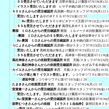
ＳＳ受注させていただきます
涼華＠海法よけ藩国
07/9/19(水) 22
イラスト受注いたします
鍋 ヒサ子＠鍋の国
07/9/20(木) 21:56
ＳＯＵさんからの受注確認所
高原鋼一郎@スタッフ
07/9/20(木) 23:1
受注いたします
あやの＠ＦＥＧ
07/9/21(金) 22:53
Re:受注いたします
ＳＯＵ＠ビギナーズ王国
07/9/22(土) 18:03
ＳＳを受注させていただきます
風理礼衣＠ＦＥＧ
07/9/28(金) 14
豊国 ミロさんからの受注確認所
豊国 ミルメーク＠詩歌藩国
07/9
:豊国 ミロさんからのＳＳ受注いたします
金村佑華＠ＦＥＧ
07
Re:豊国 ミロさんからの受注確認所
まき＠鍋の国
07/9/22(土) 2:
うにょさんからの受注確認所
高原鋼一郎@スタッフ
07/9/23(日) 22:0
受注いたします
黒崎克哉@海法よけ藩国
07/9/23(日) 22:21
ＳＳを受注させていただきます。
高神喜一郎＠紅葉国
07/11/9(金
風杜神奈さんからの依頼受注確認所
東西 天狐/スタッフ
07/9/23(日)
Re:風杜神奈さんからの依頼受注確認所
鍋谷いわずみ子名＠鍋の
カイエさんからの受注確認所
東西 天狐/スタッフ
07/9/24(月) 16:05
バルク様と海？ イラスト受注します。
シコウ＠リワマヒ国
07/9/
遅延申請
シコウ＠リワマヒ国
07/10/5(金) 1:20
たまきさんの依頼受注所
東西 天狐/スタッフ
07/9/24(月) 21:10
室賀兼一さんからの受注確認所
高原鋼一郎＠スタッフ
07/9/28(金) 1
受注いたします。
黒崎克哉@海法よけ藩国
07/9/28(金) 14:38
Re:室賀兼一さんからの受注確認所
葉崎京夜＠詩歌藩国
07/9/30(
萩野むつきさんからの依頼 【イラスト１自由枠】
阪明日見＠スタ
○受注
城華一郎＠レンジャー連邦
07/9/30(日) 17:19