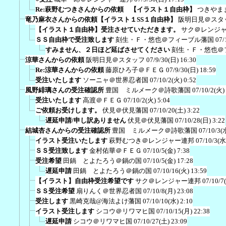
Re:萩野むつきさんからの依頼 【イラスト１自由枠】
つきやま
竜乃麻衣さんからの依頼【イラスト１SS１自由枠】
阪明日見＠スタ
【イラスト１自由枠】受注させていただきます。
サク＠レンジ
ＳＳ自由枠で受注致します
刻生・Ｆ・悠也＠フィーブル藩国
07/
すみません、２日ほど延ばさせてください
刻生・Ｆ・悠也＠
涼華さんからの依頼
阪明日見＠スタッフ
07/9/30(日) 16:30
Re:涼華さんからの依頼
藤原ひろ子＠ＦＥＧ
07/9/30(日) 18:59
受注いたします
ソーニャ＠世界忍者国
07/10/2(火) 0:52
風野緋璃さんの受注確認所
豊国 ミルメーク＠詩歌藩国
07/10/2(火)
受注いたします
高渡＠ＦＥＧ
07/10/2(火) 5:04
ご依頼お受けします。
伏見＠伏見藩国
07/10/20(土) 3:22
遅延申請/申し訳ありません
伏見＠伏見藩国
07/10/28(日) 3:22
結城杏さんからの受注確認所
豊国 ミルメーク＠詩歌藩国
07/10/3(
イラスト受注いたします
萩野むつき＠レンジャー連邦
07/10/3(水
ＳＳ受注致します
金村佑華＠ＦＥＧ
07/10/5(金) 7:38
受注希望
田鍋 とよたろう＠鍋の国
07/10/5(金) 17:28
遅延申請
田鍋 とよたろう＠鍋の国
07/10/16(火) 13:59
【イラスト】自由枠受注希望です
サク＠レンジャー連邦
07/10/7
ＳＳ受注希望
扇りんく＠世界忍者国
07/10/8(月) 23:08
受注します
黒崎克哉@海法よけ藩国
07/10/10(水) 2:10
イラスト受注します
シコウ＠リワマヒ国
07/10/15(月) 22:38
遅延申請
シコウ＠リワマヒ国
07/10/27(土) 23:09