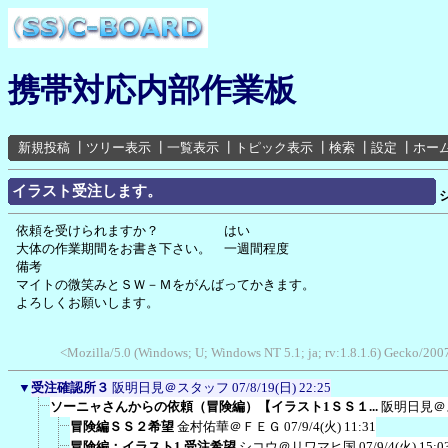
携帯対応内部作業板
新規投稿
┃
ツリー表示
┃
一覧表示
┃
トピック表示
┃
検索
┃
設定
┃
ホー
イラスト受注します。
依頼を受けられますか？ はい
大体の作業期間をお書き下さい。 一週間程度
備考
マイトの微笑みとＳＷ－Ｍをがんばってかきます。
よろしくお願いします。
<Mozilla/5.0 (Windows; U; Windows NT 5.1; ja; rv:1.8.1.6) Gecko/2007
▼
受注確認所３
阪明日見＠スタッフ
07/8/19(日) 22:25
ソーニャさんからの依頼（冒険編）【イラスト1ＳＳ１...
阪明日見＠
冒険編ＳＳ２希望
金村佑華＠ＦＥＧ
07/9/4(火) 11:31
冒険編：イラスト1 受注希望
シコウ＠リワマヒ国
07/9/4(火) 15:0