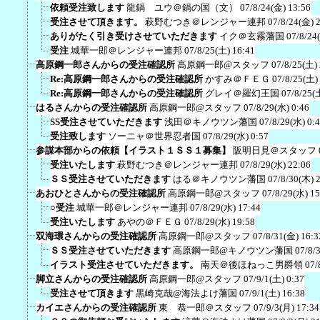
依頼受注致します
龍鍋 ユウ＠鍋の国（文）
07/8/24(金) 13:56
受注させて頂きます。
萩野むつき＠レンジャー連邦
07/8/24(金) 
ありがたく引き受けさせていただきます
イク＠玄霧藩国
07/8/24
受注
城華一郎＠レンジャー連邦
07/8/25(土) 16:41
高原鋼一郎さんからの受注確認所
高原鋼一郎@スタッフ
07/8/25(土)
Re:高原鋼一郎さんからの受注確認所
かすみ＠ＦＥＧ
07/8/25(土)
Re:高原鋼一郎さんからの受注確認所
グレイ＠羅幻王国
07/8/25(
はるさんからの受注確認所
高原鋼一郎@スタッフ
07/8/29(水) 0:46
SS受注させていただきます
浅田＠キノウツン藩国
07/8/29(水) 0:
受注致します
ソーニャ＠世界忍者国
07/8/29(水) 0:57
参謀本部からの依頼【イラスト１ＳＳ１募集】
阪明日見＠スタッフ
受注いたします
萩野むつき＠レンジャー連邦
07/8/29(水) 22:06
ＳＳ受注させていただきます
はる＠キノウツン藩国
07/8/30(木) 
あおひとさんからの受注確認所
高原鋼一郎@スタッフ
07/8/29(水) 15
○受注
城華一郎＠レンジャー連邦
07/8/29(水) 17:44
受注いたします
あやの＠ＦＥＧ
07/8/29(水) 19:58
双海環さんからの受注確認所
高原鋼一郎@スタッフ
07/8/31(金) 16:3
ＳＳ受注させていただきます
高原鋼一郎@キノウツン藩国
07/8/
イラスト受注させていただきます。
南天＠後ほねっこ男爵領
07/
脚立さんからの受注確認所
高原鋼一郎@スタッフ
07/9/1(土) 0:37
受注させて頂きます
黒崎克哉@海法よけ藩国
07/9/1(土) 16:38
カイエさんからの受注確認所
東 恭一郎＠スタッフ
07/9/3(月) 17:34