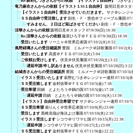
Re:萩野むつきさんからの依頼 【イラスト１自由枠】
つきやま
竜乃麻衣さんからの依頼【イラスト１SS１自由枠】
阪明日見＠スタ
【イラスト１自由枠】受注させていただきます。
サク＠レンジ
ＳＳ自由枠で受注致します
刻生・Ｆ・悠也＠フィーブル藩国
07/
すみません、２日ほど延ばさせてください
刻生・Ｆ・悠也＠
涼華さんからの依頼
阪明日見＠スタッフ
07/9/30(日) 16:30
Re:涼華さんからの依頼
藤原ひろ子＠ＦＥＧ
07/9/30(日) 18:59
受注いたします
ソーニャ＠世界忍者国
07/10/2(火) 0:52
風野緋璃さんの受注確認所
豊国 ミルメーク＠詩歌藩国
07/10/2(火)
受注いたします
高渡＠ＦＥＧ
07/10/2(火) 5:04
ご依頼お受けします。
伏見＠伏見藩国
07/10/20(土) 3:22
遅延申請/申し訳ありません
伏見＠伏見藩国
07/10/28(日) 3:22
結城杏さんからの受注確認所
豊国 ミルメーク＠詩歌藩国
07/10/3(
イラスト受注いたします
萩野むつき＠レンジャー連邦
07/10/3(水
ＳＳ受注致します
金村佑華＠ＦＥＧ
07/10/5(金) 7:38
受注希望
田鍋 とよたろう＠鍋の国
07/10/5(金) 17:28
遅延申請
田鍋 とよたろう＠鍋の国
07/10/16(火) 13:59
【イラスト】自由枠受注希望です
サク＠レンジャー連邦
07/10/7
ＳＳ受注希望
扇りんく＠世界忍者国
07/10/8(月) 23:08
受注します
黒崎克哉@海法よけ藩国
07/10/10(水) 2:10
イラスト受注します
シコウ＠リワマヒ国
07/10/15(月) 22:38
遅延申請
シコウ＠リワマヒ国
07/10/27(土) 23:09
ＳＳ受注致します
金村佑華＠ＦＥＧ
07/11/9(金) 22:22