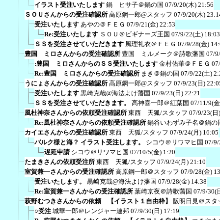
イラスト受注いたします
鍋 ヒサ子＠鍋の国
07/9/20(木) 21:56
ＳＯＵさんからの受注確認所
高原鋼一郎@スタッフ
07/9/20(木) 23:1
受注いたします
あやの＠ＦＥＧ
07/9/21(金) 22:53
Re:受注いたします
ＳＯＵ＠ビギナーズ王国
07/9/22(土) 18:03
ＳＳを受注させていただきます
風理礼衣＠ＦＥＧ
07/9/28(金) 14
豊国 ミロさんからの受注確認所
豊国 ミルメーク＠詩歌藩国
07/9
:豊国 ミロさんからのＳＳ受注いたします
金村佑華＠ＦＥＧ
07
Re:豊国 ミロさんからの受注確認所
まき＠鍋の国
07/9/22(土) 2:
うにょさんからの受注確認所
高原鋼一郎@スタッフ
07/9/23(日) 22:0
受注いたします
黒崎克哉@海法よけ藩国
07/9/23(日) 22:21
ＳＳを受注させていただきます。
高神喜一郎＠紅葉国
07/11/9(金
風杜神奈さんからの依頼受注確認所
東西 天狐/スタッフ
07/9/23(日)
Re:風杜神奈さんからの依頼受注確認所
鍋谷いわずみ子名＠鍋の
カイエさんからの受注確認所
東西 天狐/スタッフ
07/9/24(月) 16:05
バルク様と海？ イラスト受注します。
シコウ＠リワマヒ国
07/9/
遅延申請
シコウ＠リワマヒ国
07/10/5(金) 1:20
たまきさんの依頼受注所
東西 天狐/スタッフ
07/9/24(月) 21:10
室賀兼一さんからの受注確認所
高原鋼一郎＠スタッフ
07/9/28(金) 1
受注いたします。
黒崎克哉@海法よけ藩国
07/9/28(金) 14:38
Re:室賀兼一さんからの受注確認所
葉崎京夜＠詩歌藩国
07/9/30(
萩野むつきさんからの依頼 【イラスト１自由枠】
阪明日見＠スタ
○受注
城華一郎＠レンジャー連邦
07/9/30(日) 17:19