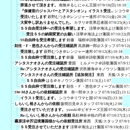
辞退させて頂きます。
南無＠るしにゃん王国
07/9/16(日) 16:16
『保健室のジャスパーとアスタシオン』イラスト受注...
シコウ＠
受注いたします
萩野むつき＠レンジャー連邦
07/9/21(金) 20:26
大変申し訳ありませんでした。
カヲリ＠世界忍者国
07/9/25(火) 
ＳＳ自由受注枠への受注を希望します。
涼華＠海法よけ藩国
07/
受注ＳＳの納期変更のお願い
涼華＠海法よけ藩国
07/10/22(月
SS自由枠を受注希望します
鈴藤 瑞樹＠詩歌藩国
07/10/20(土) 1
刻生・F・悠也さんからの受注確認所
高原鋼一郎@スタッフ
07/9/12
受注致します
萩野むつき＠レンジャー連邦
07/9/12(水) 10:18
ＳＳ自由枠で受注致します
鈴藤 瑞樹＠詩歌藩国
07/10/4(木) 20
アシタスナオさんの受注確認所
豊国 ミルメーク＠詩歌藩国
07/9/1
Re:アシタスナオさんの受注確認所
沢邑勝海＠キノウツン藩国
07
アシタスナオさんの受注確認所【追加発注】
東西 天狐/スタッ
ＳＳ自由枠
はる＠キノウツン藩国
07/11/3(土) 1:07
ＳＳ自由枠で受注致します
刻生・Ｆ・悠也＠フィーブル藩国
07/
SW-Mさんからの依頼確認所
東 恭一郎＠スタッフ
07/9/16(日) 23:1
イラスト受注します。
シコウ＠リワマヒ国
07/9/16(日) 23:36
しらいし裕さんからの依頼
阪明日見＠スタッフ
07/9/18(火) 2:06
受注させていただきます。
yuzuki＠ビギナーズ王国
07/9/20(木) 
Re:しらいし裕さんからの依頼
風杜神奈＠暁の円卓
07/10/27(土) 
霧原涼＠芥辺境藩国様からの依頼受注所
東西 天狐/スタッフ
07/9/
ＳＳ受注させていただきます
涼華＠海法よけ藩国
07/9/19(水) 22