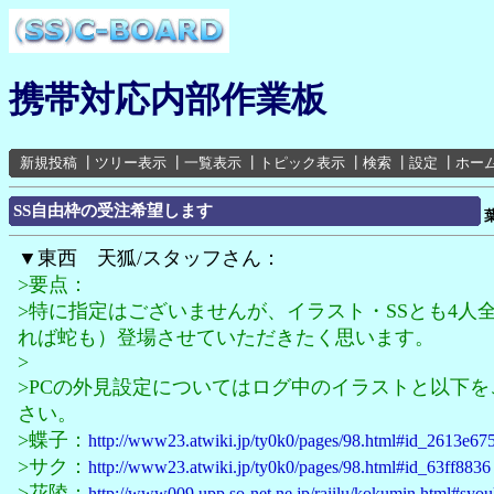
携帯対応内部作業板
新規投稿
┃
ツリー表示
┃
一覧表示
┃
トピック表示
┃
検索
┃
設定
┃
ホー
SS自由枠の受注希望します
▼東西 天狐/スタッフさん：
>要点：
>特に指定はございませんが、イラスト・SSとも4人
れば蛇も）登場させていただきたく思います。
>
>PCの外見設定についてはログ中のイラストと以下を
さい。
>蝶子：
http://www23.atwiki.jp/ty0k0/pages/98.html#id_2613e67
>サク：
http://www23.atwiki.jp/ty0k0/pages/98.html#id_63ff8836
>花陵：
http://www009.upp.so-net.ne.jp/raiilu/kokumin.html#syou