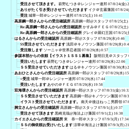
受注させて頂きます。
萩野むつき＠レンジャー連邦
07/8/24(金) 
ありがたく引き受けさせていただきます
イク＠玄霧藩国
07/8/24
受注
城華一郎＠レンジャー連邦
07/8/25(土) 16:41
高原鋼一郎さんからの受注確認所
高原鋼一郎@スタッフ
07/8/25(土)
Re:高原鋼一郎さんからの受注確認所
かすみ＠ＦＥＧ
07/8/25(土)
Re:高原鋼一郎さんからの受注確認所
グレイ＠羅幻王国
07/8/25(
はるさんからの受注確認所
高原鋼一郎@スタッフ
07/8/29(水) 0:46
SS受注させていただきます
浅田＠キノウツン藩国
07/8/29(水) 0:
受注致します
ソーニャ＠世界忍者国
07/8/29(水) 0:57
参謀本部からの依頼【イラスト１ＳＳ１募集】
阪明日見＠スタッフ
受注いたします
萩野むつき＠レンジャー連邦
07/8/29(水) 22:06
ＳＳ受注させていただきます
はる＠キノウツン藩国
07/8/30(木) 
あおひとさんからの受注確認所
高原鋼一郎@スタッフ
07/8/29(水) 15
○受注
城華一郎＠レンジャー連邦
07/8/29(水) 17:44
受注いたします
あやの＠ＦＥＧ
07/8/29(水) 19:58
双海環さんからの受注確認所
高原鋼一郎@スタッフ
07/8/31(金) 16:3
ＳＳ受注させていただきます
高原鋼一郎@キノウツン藩国
07/8/
イラスト受注させていただきます。
南天＠後ほねっこ男爵領
07/
脚立さんからの受注確認所
高原鋼一郎@スタッフ
07/9/1(土) 0:37
受注させて頂きます
黒崎克哉@海法よけ藩国
07/9/1(土) 16:38
カイエさんからの受注確認所
東 恭一郎＠スタッフ
07/9/3(月) 17:34
ＳＳの御依頼お受けいたします
涼華＠海法よけ藩国
07/9/3(月) 2