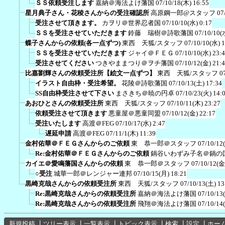
ＳＳ依頼受注します
嘉納＠海法よけ藩国
07/10/18(木) 16:55
星月典子さん・花稜さんからの受注確認所
高原鋼一郎@スタッフ
07
受注させて頂きます。
カヲリ＠世界忍者国
07/10/10(水) 0:17
ＳＳを受注させていただきます
鈴藤 瑞樹＠詩歌藩国
07/10/10(
蝶子さんからの依頼(各一点ずつ)
東西 天狐/スタッフ
07/10/10(水) 
ＳＳを受注させていただきます
ジャイ＠ＦＥＧ
07/10/10(水) 23:
受注させてください
つきやままつり＠ヲチ藩国
07/10/12(金) 21:
比嘉劉輝さんの依頼受注所【絵文一点ずつ】
東西 天狐/スタッフ
0
イラスト自由枠・受注希望。
花陵＠詩歌藩国
07/10/13(土) 17:34
SS自由枠受注させて下さい
まさきち＠暁の円卓
07/10/23(火) 14:
あおひとさんの依頼受注所
東西 天狐/スタッフ
07/10/11(木) 23:27
依頼受注させて頂きます
悪童屋＠悪童同盟
07/10/12(金) 22:17
受注いたします
高渡＠FEG
07/10/17(水) 2:47
遅延申請
高渡＠FEG
07/11/1(木) 11:39
金村佑華＠ＦＥＧさんからのご依頼
東 恭一郎＠スタッフ
07/10/12
Re:金村佑華＠ＦＥＧさんからのご依頼
鍋谷いわずみ子名＠鍋の
カイエ＠愛鳴藩国さんからの依頼
東 恭一郎＠スタッフ
07/10/12(金
○受注
城華一郎＠レンジャー連邦
07/10/15(月) 18:21
黒崎克哉さんからの依頼受注所
東西 天狐/スタッフ
07/10/13(土) 13
Re:黒崎克哉さんからの依頼受注所
嘉納＠海法よけ藩国
07/10/13
Re:黒崎克哉さんからの依頼受注所
飛翔＠海法よけ藩国
07/10/14
新規投稿
┃
ツリー表示
┃
一覧表示
┃
トピック表示
┃
検索
┃
設定
┃
ホー