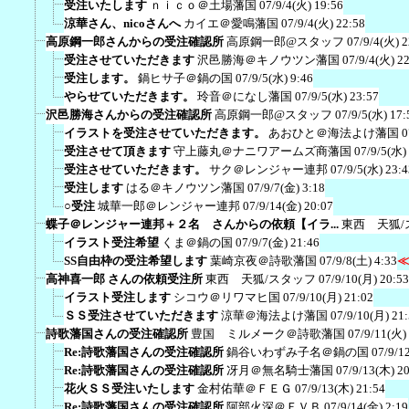
受注いたします
ｎｉｃｏ＠土場藩国
07/9/4(火) 19:56
涼華さん、nicoさんへ
カイエ＠愛鳴藩国
07/9/4(火) 22:58
高原鋼一郎さんからの受注確認所
高原鋼一郎@スタッフ
07/9/4(火) 2
受注させていただきます
沢邑勝海＠キノウツン藩国
07/9/4(火) 2
受注します。
鍋ヒサ子＠鍋の国
07/9/5(水) 9:46
やらせていただきます。
玲音＠になし藩国
07/9/5(水) 23:57
沢邑勝海さんからの受注確認所
高原鋼一郎@スタッフ
07/9/5(水) 17:
イラストを受注させていただきます。
あおひと＠海法よけ藩国
0
受注させて頂きます
守上藤丸＠ナニワアームズ商藩国
07/9/5(水)
受注させていただきます。
サク＠レンジャー連邦
07/9/5(水) 23:4
受注します
はる＠キノウツン藩国
07/9/7(金) 3:18
○受注
城華一郎＠レンジャー連邦
07/9/14(金) 20:07
蝶子＠レンジャー連邦＋２名 さんからの依頼【イラ...
東西 天狐/
イラスト受注希望
くま＠鍋の国
07/9/7(金) 21:46
SS自由枠の受注希望します
葉崎京夜＠詩歌藩国
07/9/8(土) 4:33
≪
高神喜一郎 さんの依頼受注所
東西 天狐/スタッフ
07/9/10(月) 20:53
イラスト受注します
シコウ＠リワマヒ国
07/9/10(月) 21:02
ＳＳ受注させていただきます
涼華＠海法よけ藩国
07/9/10(月) 21
詩歌藩国さんの受注確認所
豊国 ミルメーク＠詩歌藩国
07/9/11(火)
Re:詩歌藩国さんの受注確認所
鍋谷いわずみ子名＠鍋の国
07/9/1
Re:詩歌藩国さんの受注確認所
冴月＠無名騎士藩国
07/9/13(木) 2
花火ＳＳ受注いたします
金村佑華＠ＦＥＧ
07/9/13(木) 21:54
Re:詩歌藩国さんの受注確認所
阿部火深＠ＦＶＢ
07/9/14(金) 2:19