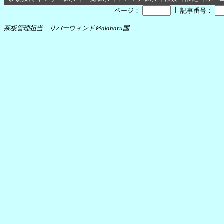
┃
ページ：
記事番号：
茶板管理担当 リバーウィンド＠akiharu国