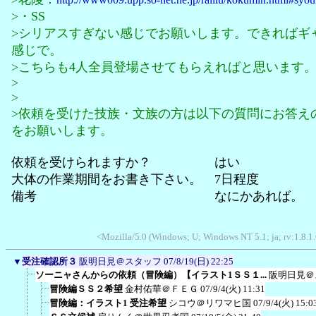
>・SS
>シリアスすぎない感じでお願いします。できればギ
感じで。
>こちらも4人全員登場させてもらえればと思います
>
>
>依頼を受けた技族・文族の方は以下の質問にお答え
をお願いします。
依頼を受けられますか？ はい
大体の作業期間をお書き下さい。 7日程度
備考 なにかあれば。
<Mozilla/5.0 (Windows; U; Windows NT 5.1; ja; rv:1.8.
▼
受注確認所３
阪明日見＠スタッフ
07/8/19(日) 22:25
ソーニャさんからの依頼（冒険編）【イラスト1ＳＳ１...
阪明日見＠
冒険編ＳＳ２希望
金村佑華＠ＦＥＧ
07/9/4(火) 11:31
冒険編：イラスト1 受注希望
シコウ＠リワマヒ国
07/9/4(火) 15:0