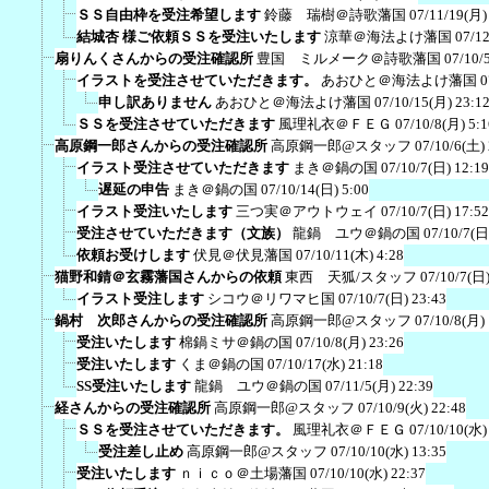
ＳＳ自由枠を受注希望します
鈴藤 瑞樹＠詩歌藩国
07/11/19(月)
結城杏 様ご依頼ＳＳを受注いたします
涼華＠海法よけ藩国
07/12
扇りんくさんからの受注確認所
豊国 ミルメーク＠詩歌藩国
07/10/
イラストを受注させていただきます。
あおひと＠海法よけ藩国
0
申し訳ありません
あおひと＠海法よけ藩国
07/10/15(月) 23:1
ＳＳを受注させていただきます
風理礼衣＠ＦＥＧ
07/10/8(月) 5:1
高原鋼一郎さんからの受注確認所
高原鋼一郎@スタッフ
07/10/6(土)
イラスト受注させていただきます
まき＠鍋の国
07/10/7(日) 12:19
遅延の申告
まき＠鍋の国
07/10/14(日) 5:00
イラスト受注いたします
三つ実＠アウトウェイ
07/10/7(日) 17:52
受注させていただきます（文族）
龍鍋 ユウ＠鍋の国
07/10/7(日
依頼お受けします
伏見＠伏見藩国
07/10/11(木) 4:28
猫野和錆＠玄霧藩国さんからの依頼
東西 天狐/スタッフ
07/10/7(日)
イラスト受注します
シコウ＠リワマヒ国
07/10/7(日) 23:43
鍋村 次郎さんからの受注確認所
高原鋼一郎@スタッフ
07/10/8(月)
受注いたします
棉鍋ミサ＠鍋の国
07/10/8(月) 23:26
受注いたします
くま＠鍋の国
07/10/17(水) 21:18
SS受注いたします
龍鍋 ユウ＠鍋の国
07/11/5(月) 22:39
経さんからの受注確認所
高原鋼一郎@スタッフ
07/10/9(火) 22:48
ＳＳを受注させていただきます。
風理礼衣＠ＦＥＧ
07/10/10(水)
受注差し止め
高原鋼一郎@スタッフ
07/10/10(水) 13:35
受注いたします
ｎｉｃｏ＠土場藩国
07/10/10(水) 22:37