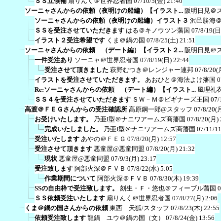
ＳＳ立候補
扇りんく＠世界忍者国
07/10/5(金) 21:40
ソーニャさんからの依頼（夜明けの船編）【イラスト...
阪明日見＠
ソーニャさんからの依頼（夜明けの船編）イラスト３
沢邑勝海
ＳＳを受注させていただきます
はる＠キノウツン藩国
07/8/19(日
イラスト２受注希望です
くま＠鍋の国
07/8/25(土) 21:51
ソーニャさんからの依頼 （デート編）【イラスト２...
阪明日見＠
一件受注あり
ソーニャ＠世界忍者国
07/8/19(日) 22:44
受注させて頂きました
萩野むつき＠レンジャー連邦
07/8/20(
イラストを受注させていただきます。
あおひと＠海法よけ藩国
0
Re:ソーニャさんからの依頼 （デート編）【イラスト...
風理礼
ＳＳ４を受注させていただきます
ＳＷ－Ｍ＠ビギナーズ王国
07/
高渡＠ＦＥＧさんからの受注確認所
高原鋼一郎@スタッフ
07/8/20(
お受けいたします。
乃亜I型＠ナニワアームズ商藩国
07/8/20(月) 
完成いたしました。
乃亜I型＠ナニワアームズ商藩国
07/11/1
受注いたします
あやの＠ＦＥＧ
07/8/20(月) 12:57
受注させて頂きます
悪童屋@悪童同盟
07/8/20(月) 21:32
現状
悪童屋@悪童同盟
07/9/3(月) 23:17
受注致します
阿部火深＠ＦＶＢ
07/8/22(水) 5:05
作業期間について
阿部火深＠ＦＶＢ
07/8/30(木) 19:39
SSの自由枠で受注致します。
刻生・Ｆ・悠也＠フィーブル藩国
0
ＳＳ依頼受注いたします
扇りんく＠世界忍者国
07/8/27(月) 2:06
くま＠鍋の国さんからの依頼
東西 天狐/スタッフ
07/8/23(木) 22:55
依頼受注致します
龍鍋 ユウ＠鍋の国（文）
07/8/24(金) 13:56