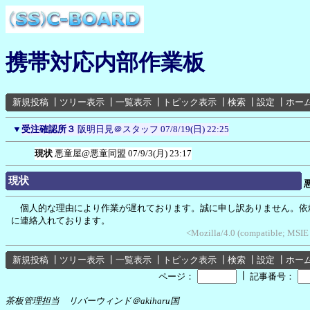
携帯対応内部作業板
新規投稿
┃
ツリー表示
┃
一覧表示
┃
トピック表示
┃
検索
┃
設定
┃
ホー
▼
受注確認所３
阪明日見＠スタッフ
07/8/19(日) 22:25
現状
悪童屋@悪童同盟
07/9/3(月) 23:17
現状
個人的な理由により作業が遅れております。誠に申し訳ありません。依
に連絡入れております。
<Mozilla/4.0 (compatible; MSIE
新規投稿
┃
ツリー表示
┃
一覧表示
┃
トピック表示
┃
検索
┃
設定
┃
ホー
┃
ページ：
記事番号：
茶板管理担当 リバーウィンド＠akiharu国