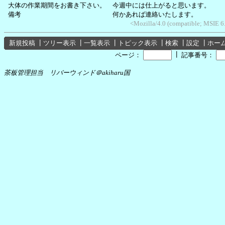
大体の作業期間をお書き下さい。 今週中には仕上がると思います。
備考 何かあれば連絡いたします。
<Mozilla/4.0 (compatible; MSIE 
新規投稿
┃
ツリー表示
┃
一覧表示
┃
トピック表示
┃
検索
┃
設定
┃
ホー
┃
ページ：
記事番号：
茶板管理担当 リバーウィンド＠akiharu国