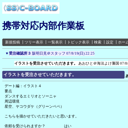
携帯対応内部作業板
新規投稿
┃
ツリー表示
┃
一覧表示
┃
トピック表示
┃
検索
┃
設定
┃
ホー
▼
受注確認所３
阪明日見＠スタッフ
07/8/19(日) 22:25
イラストを受注させていただきます。
あおひと＠海法よけ藩国
07/8
イラストを受注させていただきます。
デート編：イラスト４
要点
ダンスするエミリオとソーニャ
周辺環境
星空、ヤコウダケ（グリーンペペ）
こちらを描かせていただきたいと思います。
依頼を受けられますか？ はい