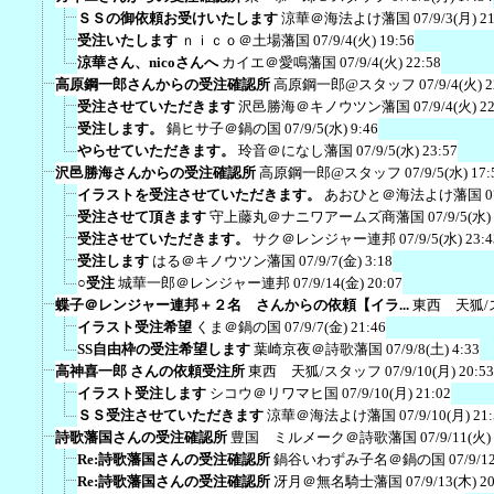
ＳＳの御依頼お受けいたします
涼華＠海法よけ藩国
07/9/3(月) 2
受注いたします
ｎｉｃｏ＠土場藩国
07/9/4(火) 19:56
涼華さん、nicoさんへ
カイエ＠愛鳴藩国
07/9/4(火) 22:58
高原鋼一郎さんからの受注確認所
高原鋼一郎@スタッフ
07/9/4(火) 2
受注させていただきます
沢邑勝海＠キノウツン藩国
07/9/4(火) 2
受注します。
鍋ヒサ子＠鍋の国
07/9/5(水) 9:46
やらせていただきます。
玲音＠になし藩国
07/9/5(水) 23:57
沢邑勝海さんからの受注確認所
高原鋼一郎@スタッフ
07/9/5(水) 17:
イラストを受注させていただきます。
あおひと＠海法よけ藩国
0
受注させて頂きます
守上藤丸＠ナニワアームズ商藩国
07/9/5(水)
受注させていただきます。
サク＠レンジャー連邦
07/9/5(水) 23:4
受注します
はる＠キノウツン藩国
07/9/7(金) 3:18
○受注
城華一郎＠レンジャー連邦
07/9/14(金) 20:07
蝶子＠レンジャー連邦＋２名 さんからの依頼【イラ...
東西 天狐/
イラスト受注希望
くま＠鍋の国
07/9/7(金) 21:46
SS自由枠の受注希望します
葉崎京夜＠詩歌藩国
07/9/8(土) 4:33
高神喜一郎 さんの依頼受注所
東西 天狐/スタッフ
07/9/10(月) 20:53
イラスト受注します
シコウ＠リワマヒ国
07/9/10(月) 21:02
ＳＳ受注させていただきます
涼華＠海法よけ藩国
07/9/10(月) 21
詩歌藩国さんの受注確認所
豊国 ミルメーク＠詩歌藩国
07/9/11(火)
Re:詩歌藩国さんの受注確認所
鍋谷いわずみ子名＠鍋の国
07/9/1
Re:詩歌藩国さんの受注確認所
冴月＠無名騎士藩国
07/9/13(木) 2