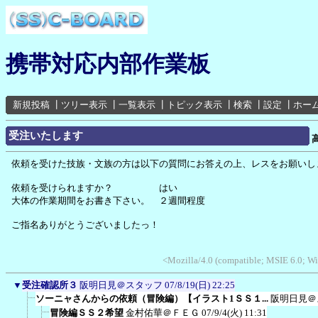
携帯対応内部作業板
新規投稿
┃
ツリー表示
┃
一覧表示
┃
トピック表示
┃
検索
┃
設定
┃
ホー
受注いたします
依頼を受けた技族・文族の方は以下の質問にお答えの上、レスをお願いし
依頼を受けられますか？ はい
大体の作業期間をお書き下さい。 ２週間程度
ご指名ありがとうございましたっ！
<Mozilla/4.0 (compatible; MSIE 6.0; 
▼
受注確認所３
阪明日見＠スタッフ
07/8/19(日) 22:25
ソーニャさんからの依頼（冒険編）【イラスト1ＳＳ１...
阪明日見＠
冒険編ＳＳ２希望
金村佑華＠ＦＥＧ
07/9/4(火) 11:31