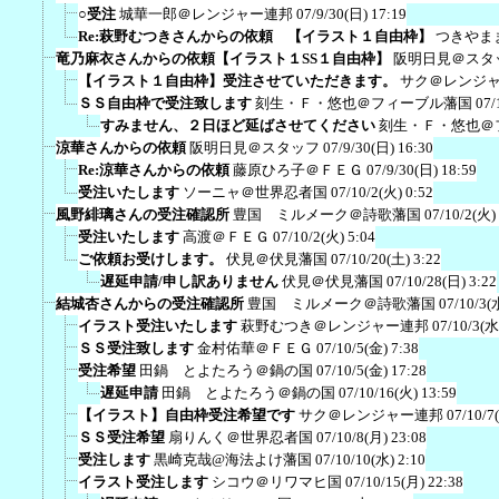
○受注
城華一郎＠レンジャー連邦
07/9/30(日) 17:19
Re:萩野むつきさんからの依頼 【イラスト１自由枠】
つきやま
竜乃麻衣さんからの依頼【イラスト１SS１自由枠】
阪明日見＠スタ
【イラスト１自由枠】受注させていただきます。
サク＠レンジ
ＳＳ自由枠で受注致します
刻生・Ｆ・悠也＠フィーブル藩国
07/
すみません、２日ほど延ばさせてください
刻生・Ｆ・悠也＠
涼華さんからの依頼
阪明日見＠スタッフ
07/9/30(日) 16:30
Re:涼華さんからの依頼
藤原ひろ子＠ＦＥＧ
07/9/30(日) 18:59
受注いたします
ソーニャ＠世界忍者国
07/10/2(火) 0:52
風野緋璃さんの受注確認所
豊国 ミルメーク＠詩歌藩国
07/10/2(火)
受注いたします
高渡＠ＦＥＧ
07/10/2(火) 5:04
ご依頼お受けします。
伏見＠伏見藩国
07/10/20(土) 3:22
遅延申請/申し訳ありません
伏見＠伏見藩国
07/10/28(日) 3:22
結城杏さんからの受注確認所
豊国 ミルメーク＠詩歌藩国
07/10/3(
イラスト受注いたします
萩野むつき＠レンジャー連邦
07/10/3(水
ＳＳ受注致します
金村佑華＠ＦＥＧ
07/10/5(金) 7:38
受注希望
田鍋 とよたろう＠鍋の国
07/10/5(金) 17:28
遅延申請
田鍋 とよたろう＠鍋の国
07/10/16(火) 13:59
【イラスト】自由枠受注希望です
サク＠レンジャー連邦
07/10/7
ＳＳ受注希望
扇りんく＠世界忍者国
07/10/8(月) 23:08
受注します
黒崎克哉@海法よけ藩国
07/10/10(水) 2:10
イラスト受注します
シコウ＠リワマヒ国
07/10/15(月) 22:38