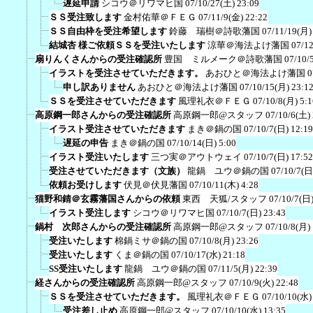
遅延申請
シコウ＠リワマヒ国
07/10/27(土) 23:09
ＳＳ受注致します
金村佑華＠ＦＥＧ
07/11/9(金) 22:22
ＳＳ自由枠を受注希望します
鈴藤 瑞樹＠詩歌藩国
07/11/19(月)
結城杏 様ご依頼ＳＳを受注いたします
涼華＠海法よけ藩国
07/12
扇りんくさんからの受注確認所
豊国 ミルメーク＠詩歌藩国
07/10/
イラストを受注させていただきます。
あおひと＠海法よけ藩国
0
申し訳ありません
あおひと＠海法よけ藩国
07/10/15(月) 23:1
ＳＳを受注させていただきます
風理礼衣＠ＦＥＧ
07/10/8(月) 5:1
高原鋼一郎さんからの受注確認所
高原鋼一郎@スタッフ
07/10/6(土)
イラスト受注させていただきます
まき＠鍋の国
07/10/7(日) 12:19
遅延の申告
まき＠鍋の国
07/10/14(日) 5:00
イラスト受注いたします
三つ実＠アウトウェイ
07/10/7(日) 17:52
受注させていただきます（文族）
龍鍋 ユウ＠鍋の国
07/10/7(日
依頼お受けします
伏見＠伏見藩国
07/10/11(木) 4:28
猫野和錆＠玄霧藩国さんからの依頼
東西 天狐/スタッフ
07/10/7(日)
イラスト受注します
シコウ＠リワマヒ国
07/10/7(日) 23:43
鍋村 次郎さんからの受注確認所
高原鋼一郎@スタッフ
07/10/8(月)
受注いたします
棉鍋ミサ＠鍋の国
07/10/8(月) 23:26
受注いたします
くま＠鍋の国
07/10/17(水) 21:18
SS受注いたします
龍鍋 ユウ＠鍋の国
07/11/5(月) 22:39
経さんからの受注確認所
高原鋼一郎@スタッフ
07/10/9(火) 22:48
ＳＳを受注させていただきます。
風理礼衣＠ＦＥＧ
07/10/10(水)
受注差し止め
高原鋼一郎@スタッフ
07/10/10(水) 13:35