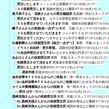
受注いたします
ｎｉｃｏ＠土場藩国
07/10/10(水) 22:37
ＳＳ依頼受注します
嘉納＠海法よけ藩国
07/10/18(木) 16:55
星月典子さん・花稜さんからの受注確認所
高原鋼一郎@スタッフ
07
受注させて頂きます。
カヲリ＠世界忍者国
07/10/10(水) 0:17
ＳＳを受注させていただきます
鈴藤 瑞樹＠詩歌藩国
07/10/10(
蝶子さんからの依頼(各一点ずつ)
東西 天狐/スタッフ
07/10/10(水) 
ＳＳを受注させていただきます
ジャイ＠ＦＥＧ
07/10/10(水) 23:
受注させてください
つきやままつり＠ヲチ藩国
07/10/12(金) 21:
比嘉劉輝さんの依頼受注所【絵文一点ずつ】
東西 天狐/スタッフ
0
イラスト自由枠・受注希望。
花陵＠詩歌藩国
07/10/13(土) 17:34
SS自由枠受注させて下さい
まさきち＠暁の円卓
07/10/23(火) 14:
あおひとさんの依頼受注所
東西 天狐/スタッフ
07/10/11(木) 23:27
依頼受注させて頂きます
悪童屋＠悪童同盟
07/10/12(金) 22:17
受注いたします
高渡＠FEG
07/10/17(水) 2:47
≪
遅延申請
高渡＠FEG
07/11/1(木) 11:39
金村佑華＠ＦＥＧさんからのご依頼
東 恭一郎＠スタッフ
07/10/12
Re:金村佑華＠ＦＥＧさんからのご依頼
鍋谷いわずみ子名＠鍋の
カイエ＠愛鳴藩国さんからの依頼
東 恭一郎＠スタッフ
07/10/12(金
○受注
城華一郎＠レンジャー連邦
07/10/15(月) 18:21
黒崎克哉さんからの依頼受注所
東西 天狐/スタッフ
07/10/13(土) 13
Re:黒崎克哉さんからの依頼受注所
嘉納＠海法よけ藩国
07/10/13
Re:黒崎克哉さんからの依頼受注所
飛翔＠海法よけ藩国
07/10/14