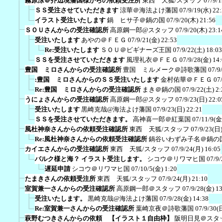
霧原涼＠芥辺境藩国様からの依頼受注所
東西 天狐/スタッフ
07/9/
ＳＳ受注させていただきます
涼華＠海法よけ藩国
07/9/19(水) 22
イラスト受注いたします
鍋 ヒサ子＠鍋の国
07/9/20(木) 21:56
ＳＯＵさんからの受注確認所
高原鋼一郎@スタッフ
07/9/20(木) 23:1
受注いたします
あやの＠ＦＥＧ
07/9/21(金) 22:53
Re:受注いたします
ＳＯＵ＠ビギナーズ王国
07/9/22(土) 18:03
ＳＳを受注させていただきます
風理礼衣＠ＦＥＧ
07/9/28(金) 14
豊国 ミロさんからの受注確認所
豊国 ミルメーク＠詩歌藩国
07/9
:豊国 ミロさんからのＳＳ受注いたします
金村佑華＠ＦＥＧ
07
Re:豊国 ミロさんからの受注確認所
まき＠鍋の国
07/9/22(土) 2:
うにょさんからの受注確認所
高原鋼一郎@スタッフ
07/9/23(日) 22:0
受注いたします
黒崎克哉@海法よけ藩国
07/9/23(日) 22:21
ＳＳを受注させていただきます。
高神喜一郎＠紅葉国
07/11/9(金
風杜神奈さんからの依頼受注確認所
東西 天狐/スタッフ
07/9/23(日)
Re:風杜神奈さんからの依頼受注確認所
鍋谷いわずみ子名＠鍋の
カイエさんからの受注確認所
東西 天狐/スタッフ
07/9/24(月) 16:05
バルク様と海？ イラスト受注します。
シコウ＠リワマヒ国
07/9/
遅延申請
シコウ＠リワマヒ国
07/10/5(金) 1:20
たまきさんの依頼受注所
東西 天狐/スタッフ
07/9/24(月) 21:10
室賀兼一さんからの受注確認所
高原鋼一郎＠スタッフ
07/9/28(金) 1
受注いたします。
黒崎克哉@海法よけ藩国
07/9/28(金) 14:38
Re:室賀兼一さんからの受注確認所
葉崎京夜＠詩歌藩国
07/9/30(
萩野むつきさんからの依頼 【イラスト１自由枠】
阪明日見＠スタ