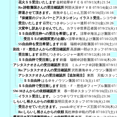
花火ＳＳ受注いたします
金村佑華＠ＦＥＧ
07/9/13(木) 21:54
Re:詩歌藩国さんの受注確認所
阿部火深＠ＦＶＢ
07/9/14(金) 2:19
辞退させて頂きます。
南無＠るしにゃん王国
07/9/16(日) 16:16
『保健室のジャスパーとアスタシオン』イラスト受注...
シコウ＠
受注いたします
萩野むつき＠レンジャー連邦
07/9/21(金) 20:26
大変申し訳ありませんでした。
カヲリ＠世界忍者国
07/9/25(火) 
ＳＳ自由受注枠への受注を希望します。
涼華＠海法よけ藩国
07/
受注ＳＳの納期変更のお願い
涼華＠海法よけ藩国
07/10/22(月
SS自由枠を受注希望します
鈴藤 瑞樹＠詩歌藩国
07/10/20(土) 1
刻生・F・悠也さんからの受注確認所
高原鋼一郎@スタッフ
07/9/12
受注致します
萩野むつき＠レンジャー連邦
07/9/12(水) 10:18
ＳＳ自由枠で受注致します
鈴藤 瑞樹＠詩歌藩国
07/10/4(木) 20
アシタスナオさんの受注確認所
豊国 ミルメーク＠詩歌藩国
07/9/1
Re:アシタスナオさんの受注確認所
沢邑勝海＠キノウツン藩国
07
アシタスナオさんの受注確認所【追加発注】
東西 天狐/スタッ
ＳＳ自由枠
はる＠キノウツン藩国
07/11/3(土) 1:07
ＳＳ自由枠で受注致します
刻生・Ｆ・悠也＠フィーブル藩国
07/
SW-Mさんからの依頼確認所
東 恭一郎＠スタッフ
07/9/16(日) 23:1
イラスト受注します。
シコウ＠リワマヒ国
07/9/16(日) 23:36
しらいし裕さんからの依頼
阪明日見＠スタッフ
07/9/18(火) 2:06
受注させていただきます。
yuzuki＠ビギナーズ王国
07/9/20(木) 
Re:しらいし裕さんからの依頼
風杜神奈＠暁の円卓
07/10/27(土) 