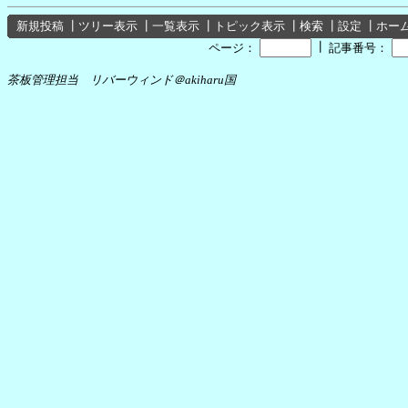
新規投稿
┃
ツリー表示
┃
一覧表示
┃
トピック表示
┃
検索
┃
設定
┃
ホー
┃
ページ：
記事番号：
茶板管理担当 リバーウィンド＠akiharu国