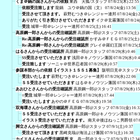
くま＠鍋の国さんからの依頼
東西 天狐/スタッフ
07/8/23(木) 22:55
依頼受注致します
龍鍋 ユウ＠鍋の国（文）
07/8/24(金) 13:56
受注させて頂きます。
萩野むつき＠レンジャー連邦
07/8/24(金) 
ありがたく引き受けさせていただきます
イク＠玄霧藩国
07/8/24
受注
城華一郎＠レンジャー連邦
07/8/25(土) 16:41
高原鋼一郎さんからの受注確認所
高原鋼一郎@スタッフ
07/8/25(土)
Re:高原鋼一郎さんからの受注確認所
かすみ＠ＦＥＧ
07/8/25(土)
Re:高原鋼一郎さんからの受注確認所
グレイ＠羅幻王国
07/8/25(
はるさんからの受注確認所
高原鋼一郎@スタッフ
07/8/29(水) 0:46
SS受注させていただきます
浅田＠キノウツン藩国
07/8/29(水) 0:
受注致します
ソーニャ＠世界忍者国
07/8/29(水) 0:57
参謀本部からの依頼【イラスト１ＳＳ１募集】
阪明日見＠スタッフ
受注いたします
萩野むつき＠レンジャー連邦
07/8/29(水) 22:06
ＳＳ受注させていただきます
はる＠キノウツン藩国
07/8/30(木) 
あおひとさんからの受注確認所
高原鋼一郎@スタッフ
07/8/29(水) 15
○受注
城華一郎＠レンジャー連邦
07/8/29(水) 17:44
受注いたします
あやの＠ＦＥＧ
07/8/29(水) 19:58
双海環さんからの受注確認所
高原鋼一郎@スタッフ
07/8/31(金) 16:3
ＳＳ受注させていただきます
高原鋼一郎@キノウツン藩国
07/8/
イラスト受注させていただきます。
南天＠後ほねっこ男爵領
07/
脚立さんからの受注確認所
高原鋼一郎@スタッフ
07/9/1(土) 0:37
受注させて頂きます
黒崎克哉@海法よけ藩国
07/9/1(土) 16:38
カイエさんからの受注確認所
東 恭一郎＠スタッフ
07/9/3(月) 17:34