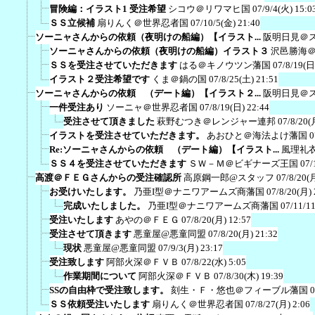
冒険編：イラスト1 受注希望
シコウ＠リワマヒ国
07/9/4(火) 15:0
ＳＳ立候補
扇りんく＠世界忍者国
07/10/5(金) 21:40
ソーニャさんからの依頼（夜明けの船編）【イラスト...
阪明日見＠
ソーニャさんからの依頼（夜明けの船編）イラスト３
沢邑勝海
ＳＳを受注させていただきます
はる＠キノウツン藩国
07/8/19(日
イラスト２受注希望です
くま＠鍋の国
07/8/25(土) 21:51
ソーニャさんからの依頼 （デート編）【イラスト２...
阪明日見＠
一件受注あり
ソーニャ＠世界忍者国
07/8/19(日) 22:44
受注させて頂きました
萩野むつき＠レンジャー連邦
07/8/20(
イラストを受注させていただきます。
あおひと＠海法よけ藩国
0
Re:ソーニャさんからの依頼 （デート編）【イラスト...
風理礼
ＳＳ４を受注させていただきます
ＳＷ－Ｍ＠ビギナーズ王国
07/
高渡＠ＦＥＧさんからの受注確認所
高原鋼一郎@スタッフ
07/8/20(
お受けいたします。
乃亜I型＠ナニワアームズ商藩国
07/8/20(月) 
完成いたしました。
乃亜I型＠ナニワアームズ商藩国
07/11/1
受注いたします
あやの＠ＦＥＧ
07/8/20(月) 12:57
受注させて頂きます
悪童屋@悪童同盟
07/8/20(月) 21:32
現状
悪童屋@悪童同盟
07/9/3(月) 23:17
受注致します
阿部火深＠ＦＶＢ
07/8/22(水) 5:05
作業期間について
阿部火深＠ＦＶＢ
07/8/30(木) 19:39
SSの自由枠で受注致します。
刻生・Ｆ・悠也＠フィーブル藩国
0
ＳＳ依頼受注いたします
扇りんく＠世界忍者国
07/8/27(月) 2:06