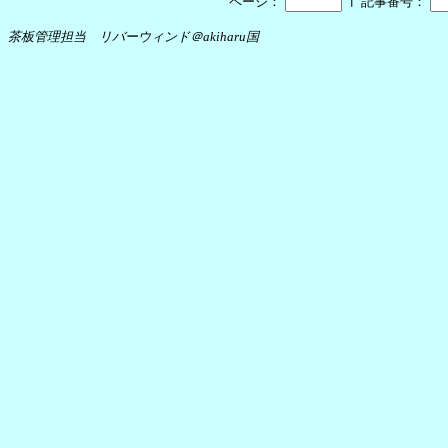
┃
ページ：
記事番号：
茶板管理担当 リバーウィンド＠akiharu国