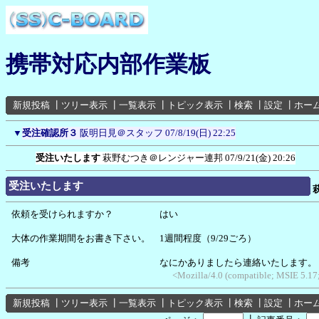
携帯対応内部作業板
新規投稿
┃
ツリー表示
┃
一覧表示
┃
トピック表示
┃
検索
┃
設定
┃
ホー
▼
受注確認所３
阪明日見＠スタッフ
07/8/19(日) 22:25
受注いたします
萩野むつき＠レンジャー連邦
07/9/21(金) 20:26
受注いたします
依頼を受けられますか？ はい
大体の作業期間をお書き下さい。 1週間程度（9/29ごろ）
備考 なにかありましたら連絡いたします。
<Mozilla/4.0 (compatible; MSIE 5.1
新規投稿
┃
ツリー表示
┃
一覧表示
┃
トピック表示
┃
検索
┃
設定
┃
ホー