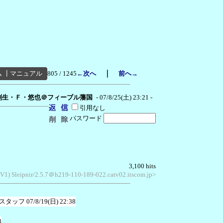
｜
ム
┃
マニュアル
805 / 1245
←次へ
前へ→
刻生・Ｆ・悠也＠フィーブル藩国
- 07/8/25(土) 23:21 -
引用なし
パスワード
3,100 hits
SV1) Sleipnir/2.5.7＠h219-110-189-022.catv02.itscom.jp>
スタッフ
07/8/19(日) 22:38
3