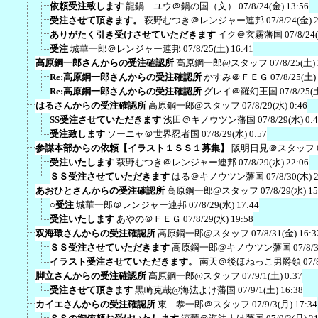
依頼受注致します
龍鍋 ユウ＠鍋の国（文）
07/8/24(金) 13:56
受注させて頂きます。
萩野むつき＠レンジャー連邦
07/8/24(金) 
ありがたく引き受けさせていただきます
イク＠玄霧藩国
07/8/24
受注
城華一郎＠レンジャー連邦
07/8/25(土) 16:41
高原鋼一郎さんからの受注確認所
高原鋼一郎@スタッフ
07/8/25(土)
Re:高原鋼一郎さんからの受注確認所
かすみ＠ＦＥＧ
07/8/25(土)
Re:高原鋼一郎さんからの受注確認所
グレイ＠羅幻王国
07/8/25(
はるさんからの受注確認所
高原鋼一郎@スタッフ
07/8/29(水) 0:46
SS受注させていただきます
浅田＠キノウツン藩国
07/8/29(水) 0:
受注致します
ソーニャ＠世界忍者国
07/8/29(水) 0:57
参謀本部からの依頼【イラスト１ＳＳ１募集】
阪明日見＠スタッフ
受注いたします
萩野むつき＠レンジャー連邦
07/8/29(水) 22:06
ＳＳ受注させていただきます
はる＠キノウツン藩国
07/8/30(木) 
あおひとさんからの受注確認所
高原鋼一郎@スタッフ
07/8/29(水) 15
○受注
城華一郎＠レンジャー連邦
07/8/29(水) 17:44
受注いたします
あやの＠ＦＥＧ
07/8/29(水) 19:58
双海環さんからの受注確認所
高原鋼一郎@スタッフ
07/8/31(金) 16:3
ＳＳ受注させていただきます
高原鋼一郎@キノウツン藩国
07/8/
イラスト受注させていただきます。
南天＠後ほねっこ男爵領
07/
脚立さんからの受注確認所
高原鋼一郎@スタッフ
07/9/1(土) 0:37
受注させて頂きます
黒崎克哉@海法よけ藩国
07/9/1(土) 16:38
カイエさんからの受注確認所
東 恭一郎＠スタッフ
07/9/3(月) 17:34