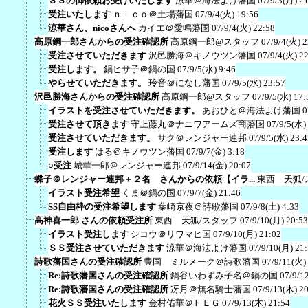
ＳＳの御依頼お受けいたします
涼華＠海法よけ藩国
07/9/3(月) 2
受注いたします
ｎｉｃｏ＠土場藩国
07/9/4(火) 19:56
涼華さん、nicoさんへ
カイエ＠愛鳴藩国
07/9/4(火) 22:58
高原鋼一郎さんからの受注確認所
高原鋼一郎@スタッフ
07/9/4(火) 2
受注させていただきます
沢邑勝海＠キノウツン藩国
07/9/4(火) 2
受注します。
鍋ヒサ子＠鍋の国
07/9/5(水) 9:46
やらせていただきます。
玲音＠になし藩国
07/9/5(水) 23:57
沢邑勝海さんからの受注確認所
高原鋼一郎@スタッフ
07/9/5(水) 17:
イラストを受注させていただきます。
あおひと＠海法よけ藩国
0
受注させて頂きます
守上藤丸＠ナニワアームズ商藩国
07/9/5(水)
受注させていただきます。
サク＠レンジャー連邦
07/9/5(水) 23:4
受注します
はる＠キノウツン藩国
07/9/7(金) 3:18
○受注
城華一郎＠レンジャー連邦
07/9/14(金) 20:07
蝶子＠レンジャー連邦＋２名 さんからの依頼【イラ...
東西 天狐/
イラスト受注希望
くま＠鍋の国
07/9/7(金) 21:46
SS自由枠の受注希望します
葉崎京夜＠詩歌藩国
07/9/8(土) 4:33
高神喜一郎 さんの依頼受注所
東西 天狐/スタッフ
07/9/10(月) 20:53
イラスト受注します
シコウ＠リワマヒ国
07/9/10(月) 21:02
ＳＳ受注させていただきます
涼華＠海法よけ藩国
07/9/10(月) 21
詩歌藩国さんの受注確認所
豊国 ミルメーク＠詩歌藩国
07/9/11(火)
Re:詩歌藩国さんの受注確認所
鍋谷いわずみ子名＠鍋の国
07/9/1
Re:詩歌藩国さんの受注確認所
冴月＠無名騎士藩国
07/9/13(木) 2
花火ＳＳ受注いたします
金村佑華＠ＦＥＧ
07/9/13(木) 21:54