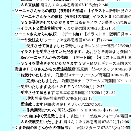
ＳＳ立候補
扇りんく＠世界忍者国
07/10/5(金) 21:40
ソーニャさんからの依頼（夜明けの船編）【イラスト...
阪明日見＠
ソーニャさんからの依頼（夜明けの船編）イラスト３
沢邑勝海
ＳＳを受注させていただきます
はる＠キノウツン藩国
07/8/19(日
イラスト２受注希望です
くま＠鍋の国
07/8/25(土) 21:51
ソーニャさんからの依頼 （デート編）【イラスト２...
阪明日見＠
一件受注あり
ソーニャ＠世界忍者国
07/8/19(日) 22:44
受注させて頂きました
萩野むつき＠レンジャー連邦
07/8/20(
イラストを受注させていただきます。
あおひと＠海法よけ藩国
0
Re:ソーニャさんからの依頼 （デート編）【イラスト...
風理礼
ＳＳ４を受注させていただきます
ＳＷ－Ｍ＠ビギナーズ王国
07/
高渡＠ＦＥＧさんからの受注確認所
高原鋼一郎@スタッフ
07/8/20(
お受けいたします。
乃亜I型＠ナニワアームズ商藩国
07/8/20(月) 
完成いたしました。
乃亜I型＠ナニワアームズ商藩国
07/11/1
受注いたします
あやの＠ＦＥＧ
07/8/20(月) 12:57
受注させて頂きます
悪童屋@悪童同盟
07/8/20(月) 21:32
現状
悪童屋@悪童同盟
07/9/3(月) 23:17
受注致します
阿部火深＠ＦＶＢ
07/8/22(水) 5:05
作業期間について
阿部火深＠ＦＶＢ
07/8/30(木) 19:39
SSの自由枠で受注致します。
刻生・Ｆ・悠也＠フィーブル藩国
0
ＳＳ依頼受注いたします
扇りんく＠世界忍者国
07/8/27(月) 2:06
くま＠鍋の国さんからの依頼
東西 天狐/スタッフ
07/8/23(木) 22:55