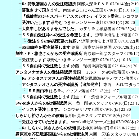
Re:詩歌藩国さんの受注確認所
阿部火深＠ＦＶＢ
07/9/14(金) 2:19
辞退させて頂きます。
南無＠るしにゃん王国
07/9/16(日) 16:16
『保健室のジャスパーとアスタシオン』イラスト受注...
シコウ＠
受注いたします
萩野むつき＠レンジャー連邦
07/9/21(金) 20:26
大変申し訳ありませんでした。
カヲリ＠世界忍者国
07/9/25(火) 
ＳＳ自由受注枠への受注を希望します。
涼華＠海法よけ藩国
07/
受注ＳＳの納期変更のお願い
涼華＠海法よけ藩国
07/10/22(月
SS自由枠を受注希望します
鈴藤 瑞樹＠詩歌藩国
07/10/20(土) 1
刻生・F・悠也さんからの受注確認所
高原鋼一郎@スタッフ
07/9/12
受注致します
萩野むつき＠レンジャー連邦
07/9/12(水) 10:18
ＳＳ自由枠で受注致します
鈴藤 瑞樹＠詩歌藩国
07/10/4(木) 20
アシタスナオさんの受注確認所
豊国 ミルメーク＠詩歌藩国
07/9/1
Re:アシタスナオさんの受注確認所
沢邑勝海＠キノウツン藩国
07
アシタスナオさんの受注確認所【追加発注】
東西 天狐/スタッ
ＳＳ自由枠
はる＠キノウツン藩国
07/11/3(土) 1:07
ＳＳ自由枠で受注致します
刻生・Ｆ・悠也＠フィーブル藩国
07/
SW-Mさんからの依頼確認所
東 恭一郎＠スタッフ
07/9/16(日) 23:1
イラスト受注します。
シコウ＠リワマヒ国
07/9/16(日) 23:36
しらいし裕さんからの依頼
阪明日見＠スタッフ
07/9/18(火) 2:06
受注させていただきます。
yuzuki＠ビギナーズ王国
07/9/20(木) 
Re:しらいし裕さんからの依頼
風杜神奈＠暁の円卓
07/10/27(土) 
霧原涼＠芥辺境藩国様からの依頼受注所
東西 天狐/スタッフ
07/9/