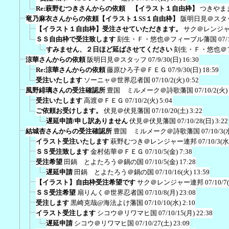
Re:萩野むつきさんからの依頼 【イラスト１自由枠】
つきやま
竜乃麻衣さんからの依頼【イラスト１SS１自由枠】
阪明日見＠スタ
【イラスト１自由枠】受注させていただきます。
サク＠レンジ
ＳＳ自由枠で受注致します
刻生・Ｆ・悠也＠フィーブル藩国
07/
すみません、２日ほど延ばさせてください
刻生・Ｆ・悠也＠
涼華さんからの依頼
阪明日見＠スタッフ
07/9/30(日) 16:30
Re:涼華さんからの依頼
藤原ひろ子＠ＦＥＧ
07/9/30(日) 18:59
受注いたします
ソーニャ＠世界忍者国
07/10/2(火) 0:52
風野緋璃さんの受注確認所
豊国 ミルメーク＠詩歌藩国
07/10/2(火)
受注いたします
高渡＠ＦＥＧ
07/10/2(火) 5:04
ご依頼お受けします。
伏見＠伏見藩国
07/10/20(土) 3:22
遅延申請/申し訳ありません
伏見＠伏見藩国
07/10/28(日) 3:22
結城杏さんからの受注確認所
豊国 ミルメーク＠詩歌藩国
07/10/3(
イラスト受注いたします
萩野むつき＠レンジャー連邦
07/10/3(水
ＳＳ受注致します
金村佑華＠ＦＥＧ
07/10/5(金) 7:38
受注希望
田鍋 とよたろう＠鍋の国
07/10/5(金) 17:28
遅延申請
田鍋 とよたろう＠鍋の国
07/10/16(火) 13:59
【イラスト】自由枠受注希望です
サク＠レンジャー連邦
07/10/7
ＳＳ受注希望
扇りんく＠世界忍者国
07/10/8(月) 23:08
受注します
黒崎克哉@海法よけ藩国
07/10/10(水) 2:10
イラスト受注します
シコウ＠リワマヒ国
07/10/15(月) 22:38
遅延申請
シコウ＠リワマヒ国
07/10/27(土) 23:09