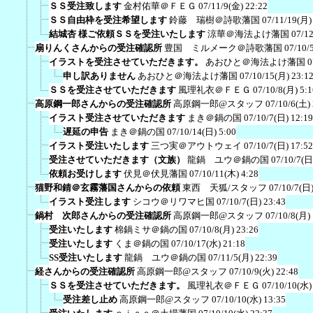
ＳＳ受注致します
金村佑華＠ＦＥＧ
07/11/9(金) 22:22
ＳＳ自由枠を受注希望します
鈴藤 瑞樹＠詩歌藩国
07/11/19(月)
結城杏 様ご依頼ＳＳを受注いたします
涼華＠海法よけ藩国
07/12
扇りんくさんからの受注確認所
豊国 ミルメーク＠詩歌藩国
07/10/
イラストを受注させていただきます。
あおひと＠海法よけ藩国
0
申し訳ありません
あおひと＠海法よけ藩国
07/10/15(月) 23:1
ＳＳを受注させていただきます
風理礼衣＠ＦＥＧ
07/10/8(月) 5:1
高原鋼一郎さんからの受注確認所
高原鋼一郎@スタッフ
07/10/6(土)
イラスト受注させていただきます
まき＠鍋の国
07/10/7(日) 12:19
遅延の申告
まき＠鍋の国
07/10/14(日) 5:00
イラスト受注いたします
三つ実＠アウトウェイ
07/10/7(日) 17:52
受注させていただきます（文族）
龍鍋 ユウ＠鍋の国
07/10/7(日
依頼お受けします
伏見＠伏見藩国
07/10/11(木) 4:28
猫野和錆＠玄霧藩国さんからの依頼
東西 天狐/スタッフ
07/10/7(日)
イラスト受注します
シコウ＠リワマヒ国
07/10/7(日) 23:43
鍋村 次郎さんからの受注確認所
高原鋼一郎@スタッフ
07/10/8(月)
受注いたします
棉鍋ミサ＠鍋の国
07/10/8(月) 23:26
受注いたします
くま＠鍋の国
07/10/17(水) 21:18
SS受注いたします
龍鍋 ユウ＠鍋の国
07/11/5(月) 22:39
経さんからの受注確認所
高原鋼一郎@スタッフ
07/10/9(火) 22:48
ＳＳを受注させていただきます。
風理礼衣＠ＦＥＧ
07/10/10(水)
受注差し止め
高原鋼一郎@スタッフ
07/10/10(水) 13:35