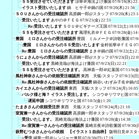
ＳＳ受注させていただきます
涼華＠海法よけ藩国
07/9/19(水) 22
イラスト受注いたします
鍋 ヒサ子＠鍋の国
07/9/20(木) 21:56
ＳＯＵさんからの受注確認所
高原鋼一郎@スタッフ
07/9/20(木) 23:1
受注いたします
あやの＠ＦＥＧ
07/9/21(金) 22:53
Re:受注いたします
ＳＯＵ＠ビギナーズ王国
07/9/22(土) 18:03
ＳＳを受注させていただきます
風理礼衣＠ＦＥＧ
07/9/28(金) 14
豊国 ミロさんからの受注確認所
豊国 ミルメーク＠詩歌藩国
07/9
:豊国 ミロさんからのＳＳ受注いたします
金村佑華＠ＦＥＧ
07
Re:豊国 ミロさんからの受注確認所
まき＠鍋の国
07/9/22(土) 2:
うにょさんからの受注確認所
高原鋼一郎@スタッフ
07/9/23(日) 22:0
受注いたします
黒崎克哉@海法よけ藩国
07/9/23(日) 22:21
ＳＳを受注させていただきます。
高神喜一郎＠紅葉国
07/11/9(金
風杜神奈さんからの依頼受注確認所
東西 天狐/スタッフ
07/9/23(日)
Re:風杜神奈さんからの依頼受注確認所
鍋谷いわずみ子名＠鍋の
カイエさんからの受注確認所
東西 天狐/スタッフ
07/9/24(月) 16:05
バルク様と海？ イラスト受注します。
シコウ＠リワマヒ国
07/9/
遅延申請
シコウ＠リワマヒ国
07/10/5(金) 1:20
たまきさんの依頼受注所
東西 天狐/スタッフ
07/9/24(月) 21:10
室賀兼一さんからの受注確認所
高原鋼一郎＠スタッフ
07/9/28(金) 1
受注いたします。
黒崎克哉@海法よけ藩国
07/9/28(金) 14:38
Re:室賀兼一さんからの受注確認所
葉崎京夜＠詩歌藩国
07/9/30(
萩野むつきさんからの依頼 【イラスト１自由枠】
阪明日見＠スタ
○受注
城華一郎＠レンジャー連邦
07/9/30(日) 17:19