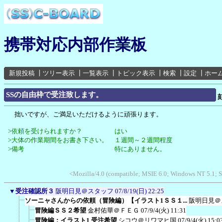
携帯対応内部作業板
新規投稿
┃
ツリー表示
┃
一覧表示
┃
トピック表示
┃
検索
┃
設定
┃
ホー
SSの自由枠で受注致します。
拙いですが、ご満足いただけるように頑張ります。
>依頼を受けられますか？ はい
>大体の作業期間をお書き下さい。 １週間～２週間程度
>備考 特にありません。
<Mozilla/4.0 (compatible; MSIE 6.0; Windows NT 5.1; 
▼
受注確認所３
阪明日見＠スタッフ
07/8/19(日) 22:25
ソーニャさんからの依頼（冒険編）【イラスト1ＳＳ１...
阪明日見＠
冒険編ＳＳ２希望
金村佑華＠ＦＥＧ
07/9/4(火) 11:31
冒険編：イラスト1 受注希望
シコウ＠リワマヒ国
07/9/4(火) 15:0