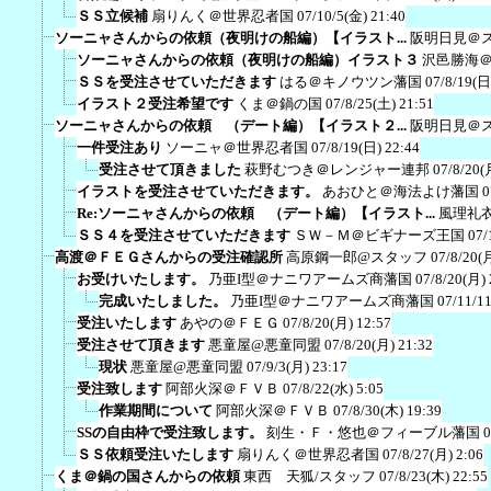
ＳＳ立候補
扇りんく＠世界忍者国
07/10/5(金) 21:40
ソーニャさんからの依頼（夜明けの船編）【イラスト...
阪明日見＠
ソーニャさんからの依頼（夜明けの船編）イラスト３
沢邑勝海
ＳＳを受注させていただきます
はる＠キノウツン藩国
07/8/19(日
イラスト２受注希望です
くま＠鍋の国
07/8/25(土) 21:51
ソーニャさんからの依頼 （デート編）【イラスト２...
阪明日見＠
一件受注あり
ソーニャ＠世界忍者国
07/8/19(日) 22:44
受注させて頂きました
萩野むつき＠レンジャー連邦
07/8/20(
イラストを受注させていただきます。
あおひと＠海法よけ藩国
0
Re:ソーニャさんからの依頼 （デート編）【イラスト...
風理礼
ＳＳ４を受注させていただきます
ＳＷ－Ｍ＠ビギナーズ王国
07/
高渡＠ＦＥＧさんからの受注確認所
高原鋼一郎@スタッフ
07/8/20(
お受けいたします。
乃亜I型＠ナニワアームズ商藩国
07/8/20(月) 
完成いたしました。
乃亜I型＠ナニワアームズ商藩国
07/11/1
受注いたします
あやの＠ＦＥＧ
07/8/20(月) 12:57
受注させて頂きます
悪童屋@悪童同盟
07/8/20(月) 21:32
現状
悪童屋@悪童同盟
07/9/3(月) 23:17
受注致します
阿部火深＠ＦＶＢ
07/8/22(水) 5:05
作業期間について
阿部火深＠ＦＶＢ
07/8/30(木) 19:39
SSの自由枠で受注致します。
刻生・Ｆ・悠也＠フィーブル藩国
0
ＳＳ依頼受注いたします
扇りんく＠世界忍者国
07/8/27(月) 2:06
くま＠鍋の国さんからの依頼
東西 天狐/スタッフ
07/8/23(木) 22:55