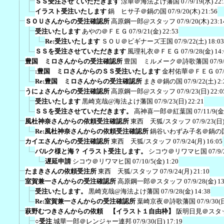
ＳＳ受注させていただきます
涼華＠海法よけ藩国
07/9/19(水) 22
イラスト受注いたします
鍋 ヒサ子＠鍋の国
07/9/20(木) 21:56
ＳＯＵさんからの受注確認所
高原鋼一郎@スタッフ
07/9/20(木) 23:1
受注いたします
あやの＠ＦＥＧ
07/9/21(金) 22:53
Re:受注いたします
ＳＯＵ＠ビギナーズ王国
07/9/22(土) 18:03
ＳＳを受注させていただきます
風理礼衣＠ＦＥＧ
07/9/28(金) 14
豊国 ミロさんからの受注確認所
豊国 ミルメーク＠詩歌藩国
07/9
:豊国 ミロさんからのＳＳ受注いたします
金村佑華＠ＦＥＧ
07
Re:豊国 ミロさんからの受注確認所
まき＠鍋の国
07/9/22(土) 2:
うにょさんからの受注確認所
高原鋼一郎@スタッフ
07/9/23(日) 22:0
受注いたします
黒崎克哉@海法よけ藩国
07/9/23(日) 22:21
ＳＳを受注させていただきます。
高神喜一郎＠紅葉国
07/11/9(金
風杜神奈さんからの依頼受注確認所
東西 天狐/スタッフ
07/9/23(日)
Re:風杜神奈さんからの依頼受注確認所
鍋谷いわずみ子名＠鍋の
カイエさんからの受注確認所
東西 天狐/スタッフ
07/9/24(月) 16:05
バルク様と海？ イラスト受注します。
シコウ＠リワマヒ国
07/9/
遅延申請
シコウ＠リワマヒ国
07/10/5(金) 1:20
たまきさんの依頼受注所
東西 天狐/スタッフ
07/9/24(月) 21:10
室賀兼一さんからの受注確認所
高原鋼一郎＠スタッフ
07/9/28(金) 1
受注いたします。
黒崎克哉@海法よけ藩国
07/9/28(金) 14:38
Re:室賀兼一さんからの受注確認所
葉崎京夜＠詩歌藩国
07/9/30(
萩野むつきさんからの依頼 【イラスト１自由枠】
阪明日見＠スタ
○受注
城華一郎＠レンジャー連邦
07/9/30(日) 17:19