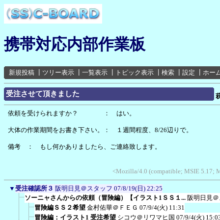
携帯対応内部作業板
新規投稿
┃
ツリー表示
┃
一覧表示
┃
トピック表示
┃
検索
┃
設定
┃
ホー
受注させて頂きました
依頼を受けられますか？ ： はい。
大体の作業期間をお書き下さい。： １週間程度、8/26辺りで。
備考 ： もし何かありましたら、ご連絡致します。
<Mozilla/4.0 (compatible; MSIE 5.17;
▼
受注確認所３
阪明日見＠スタッフ
07/8/19(日) 22:25
ソーニャさんからの依頼（冒険編）【イラスト1ＳＳ１...
阪明日見＠
冒険編ＳＳ２希望
金村佑華＠ＦＥＧ
07/9/4(火) 11:31
冒険編：イラスト1 受注希望
シコウ＠リワマヒ国
07/9/4(火) 15:0