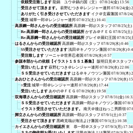
依頼受注致します
龍鍋 ユウ＠鍋の国（文）
07/8/24(金) 13:56
受注させて頂きます。
萩野むつき＠レンジャー連邦
07/8/24(金) 
ありがたく引き受けさせていただきます
イク＠玄霧藩国
07/8/24
受注
城華一郎＠レンジャー連邦
07/8/25(土) 16:41
高原鋼一郎さんからの受注確認所
高原鋼一郎@スタッフ
07/8/25(土)
Re:高原鋼一郎さんからの受注確認所
かすみ＠ＦＥＧ
07/8/25(土)
Re:高原鋼一郎さんからの受注確認所
グレイ＠羅幻王国
07/8/25(
はるさんからの受注確認所
高原鋼一郎@スタッフ
07/8/29(水) 0:46
SS受注させていただきます
浅田＠キノウツン藩国
07/8/29(水) 0:
受注致します
ソーニャ＠世界忍者国
07/8/29(水) 0:57
参謀本部からの依頼【イラスト１ＳＳ１募集】
阪明日見＠スタッフ
受注いたします
萩野むつき＠レンジャー連邦
07/8/29(水) 22:06
ＳＳ受注させていただきます
はる＠キノウツン藩国
07/8/30(木) 
あおひとさんからの受注確認所
高原鋼一郎@スタッフ
07/8/29(水) 15
○受注
城華一郎＠レンジャー連邦
07/8/29(水) 17:44
受注いたします
あやの＠ＦＥＧ
07/8/29(水) 19:58
双海環さんからの受注確認所
高原鋼一郎@スタッフ
07/8/31(金) 16:3
ＳＳ受注させていただきます
高原鋼一郎@キノウツン藩国
07/8/
イラスト受注させていただきます。
南天＠後ほねっこ男爵領
07/
脚立さんからの受注確認所
高原鋼一郎@スタッフ
07/9/1(土) 0:37
受注させて頂きます
黒崎克哉@海法よけ藩国
07/9/1(土) 16:38
カイエさんからの受注確認所
東 恭一郎＠スタッフ
07/9/3(月) 17:34
ＳＳの御依頼お受けいたします
涼華＠海法よけ藩国
07/9/3(月) 2