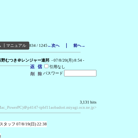
｜
ム
┃
マニュアル
834 / 1245
←次へ
前へ→
萩野むつき＠レンジャー連邦
- 07/8/20(月) 8:54 -
引用なし
パスワード
3,131 hits
 Mac_PowerPC)＠p4147-ipbf11aobadori.miyagi.ocn.ne.jp>
スタッフ
07/8/19(日) 22:38
3