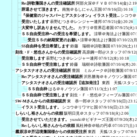
Re:詩歌藩国さんの受注確認所
阿部火深＠ＦＶＢ
07/9/14(金) 2:19
辞退させて頂きます。
南無＠るしにゃん王国
07/9/16(日) 16:16
『保健室のジャスパーとアスタシオン』イラスト受注...
シコウ＠
受注いたします
萩野むつき＠レンジャー連邦
07/9/21(金) 20:26
大変申し訳ありませんでした。
カヲリ＠世界忍者国
07/9/25(火) 
ＳＳ自由受注枠への受注を希望します。
涼華＠海法よけ藩国
07/
受注ＳＳの納期変更のお願い
涼華＠海法よけ藩国
07/10/22(月
SS自由枠を受注希望します
鈴藤 瑞樹＠詩歌藩国
07/10/20(土) 1
刻生・F・悠也さんからの受注確認所
高原鋼一郎@スタッフ
07/9/12
受注致します
萩野むつき＠レンジャー連邦
07/9/12(水) 10:18
ＳＳ自由枠で受注致します
鈴藤 瑞樹＠詩歌藩国
07/10/4(木) 20
アシタスナオさんの受注確認所
豊国 ミルメーク＠詩歌藩国
07/9/1
Re:アシタスナオさんの受注確認所
沢邑勝海＠キノウツン藩国
07
アシタスナオさんの受注確認所【追加発注】
東西 天狐/スタッ
ＳＳ自由枠
はる＠キノウツン藩国
07/11/3(土) 1:07
ＳＳ自由枠で受注致します
刻生・Ｆ・悠也＠フィーブル藩国
07/
SW-Mさんからの依頼確認所
東 恭一郎＠スタッフ
07/9/16(日) 23:1
イラスト受注します。
シコウ＠リワマヒ国
07/9/16(日) 23:36
しらいし裕さんからの依頼
阪明日見＠スタッフ
07/9/18(火) 2:06
受注させていただきます。
yuzuki＠ビギナーズ王国
07/9/20(木) 
Re:しらいし裕さんからの依頼
風杜神奈＠暁の円卓
07/10/27(土) 
霧原涼＠芥辺境藩国様からの依頼受注所
東西 天狐/スタッフ
07/9/