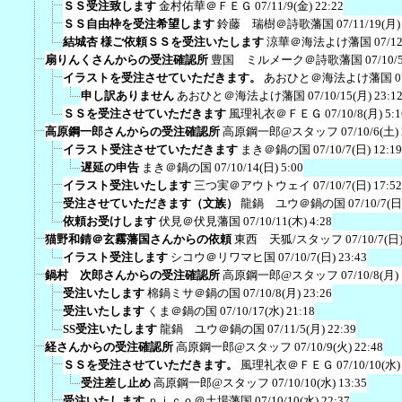
ＳＳ受注致します
金村佑華＠ＦＥＧ
07/11/9(金) 22:22
ＳＳ自由枠を受注希望します
鈴藤 瑞樹＠詩歌藩国
07/11/19(月)
結城杏 様ご依頼ＳＳを受注いたします
涼華＠海法よけ藩国
07/12
扇りんくさんからの受注確認所
豊国 ミルメーク＠詩歌藩国
07/10/
イラストを受注させていただきます。
あおひと＠海法よけ藩国
0
申し訳ありません
あおひと＠海法よけ藩国
07/10/15(月) 23:1
ＳＳを受注させていただきます
風理礼衣＠ＦＥＧ
07/10/8(月) 5:1
高原鋼一郎さんからの受注確認所
高原鋼一郎@スタッフ
07/10/6(土)
イラスト受注させていただきます
まき＠鍋の国
07/10/7(日) 12:19
遅延の申告
まき＠鍋の国
07/10/14(日) 5:00
イラスト受注いたします
三つ実＠アウトウェイ
07/10/7(日) 17:52
受注させていただきます（文族）
龍鍋 ユウ＠鍋の国
07/10/7(日
依頼お受けします
伏見＠伏見藩国
07/10/11(木) 4:28
猫野和錆＠玄霧藩国さんからの依頼
東西 天狐/スタッフ
07/10/7(日)
イラスト受注します
シコウ＠リワマヒ国
07/10/7(日) 23:43
鍋村 次郎さんからの受注確認所
高原鋼一郎@スタッフ
07/10/8(月)
受注いたします
棉鍋ミサ＠鍋の国
07/10/8(月) 23:26
受注いたします
くま＠鍋の国
07/10/17(水) 21:18
SS受注いたします
龍鍋 ユウ＠鍋の国
07/11/5(月) 22:39
経さんからの受注確認所
高原鋼一郎@スタッフ
07/10/9(火) 22:48
ＳＳを受注させていただきます。
風理礼衣＠ＦＥＧ
07/10/10(水)
受注差し止め
高原鋼一郎@スタッフ
07/10/10(水) 13:35
受注いたします
ｎｉｃｏ＠土場藩国
07/10/10(水) 22:37