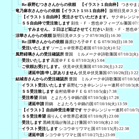
Re:萩野むつきさんからの依頼 【イラスト１自由枠】
つきやま
竜乃麻衣さんからの依頼【イラスト１SS１自由枠】
阪明日見＠スタ
【イラスト１自由枠】受注させていただきます。
サク＠レンジ
ＳＳ自由枠で受注致します
刻生・Ｆ・悠也＠フィーブル藩国
07/
すみません、２日ほど延ばさせてください
刻生・Ｆ・悠也＠
涼華さんからの依頼
阪明日見＠スタッフ
07/9/30(日) 16:30
Re:涼華さんからの依頼
藤原ひろ子＠ＦＥＧ
07/9/30(日) 18:59
受注いたします
ソーニャ＠世界忍者国
07/10/2(火) 0:52
風野緋璃さんの受注確認所
豊国 ミルメーク＠詩歌藩国
07/10/2(火)
受注いたします
高渡＠ＦＥＧ
07/10/2(火) 5:04
ご依頼お受けします。
伏見＠伏見藩国
07/10/20(土) 3:22
遅延申請/申し訳ありません
伏見＠伏見藩国
07/10/28(日) 3:22
結城杏さんからの受注確認所
豊国 ミルメーク＠詩歌藩国
07/10/3(
イラスト受注いたします
萩野むつき＠レンジャー連邦
07/10/3(水
ＳＳ受注致します
金村佑華＠ＦＥＧ
07/10/5(金) 7:38
受注希望
田鍋 とよたろう＠鍋の国
07/10/5(金) 17:28
遅延申請
田鍋 とよたろう＠鍋の国
07/10/16(火) 13:59
【イラスト】自由枠受注希望です
サク＠レンジャー連邦
07/10/7
ＳＳ受注希望
扇りんく＠世界忍者国
07/10/8(月) 23:08
受注します
黒崎克哉@海法よけ藩国
07/10/10(水) 2:10
イラスト受注します
シコウ＠リワマヒ国
07/10/15(月) 22:38
遅延申請
シコウ＠リワマヒ国
07/10/27(土) 23:09