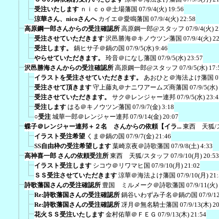
受注いたします
ｎｉｃｏ＠土場藩国
07/9/4(火) 19:56
涼華さん、nicoさんへ
カイエ＠愛鳴藩国
07/9/4(火) 22:58
高原鋼一郎さんからの受注確認所
高原鋼一郎@スタッフ
07/9/4(火) 2
受注させていただきます
沢邑勝海＠キノウツン藩国
07/9/4(火) 2
受注します。
鍋ヒサ子＠鍋の国
07/9/5(水) 9:46
やらせていただきます。
玲音＠になし藩国
07/9/5(水) 23:57
沢邑勝海さんからの受注確認所
高原鋼一郎@スタッフ
07/9/5(水) 17:
イラストを受注させていただきます。
あおひと＠海法よけ藩国
0
受注させて頂きます
守上藤丸＠ナニワアームズ商藩国
07/9/5(水)
受注させていただきます。
サク＠レンジャー連邦
07/9/5(水) 23:4
受注します
はる＠キノウツン藩国
07/9/7(金) 3:18
○受注
城華一郎＠レンジャー連邦
07/9/14(金) 20:07
蝶子＠レンジャー連邦＋２名 さんからの依頼【イラ...
東西 天狐/
イラスト受注希望
くま＠鍋の国
07/9/7(金) 21:46
SS自由枠の受注希望します
葉崎京夜＠詩歌藩国
07/9/8(土) 4:33
高神喜一郎 さんの依頼受注所
東西 天狐/スタッフ
07/9/10(月) 20:53
イラスト受注します
シコウ＠リワマヒ国
07/9/10(月) 21:02
ＳＳ受注させていただきます
涼華＠海法よけ藩国
07/9/10(月) 21
詩歌藩国さんの受注確認所
豊国 ミルメーク＠詩歌藩国
07/9/11(火)
Re:詩歌藩国さんの受注確認所
鍋谷いわずみ子名＠鍋の国
07/9/1
Re:詩歌藩国さんの受注確認所
冴月＠無名騎士藩国
07/9/13(木) 2
花火ＳＳ受注いたします
金村佑華＠ＦＥＧ
07/9/13(木) 21:54