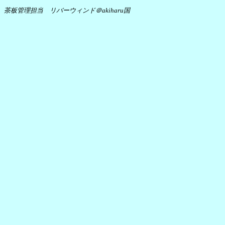
茶板管理担当 リバーウィンド＠akiharu国