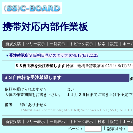
携帯対応内部作業板
新規投稿
┃
ツリー表示
┃
一覧表示
┃
トピック表示
┃
検索
┃
設定
┃
ホー
▼
受注確認所３
阪明日見＠スタッフ
07/8/19(日) 22:25
ＳＳ自由枠を受注希望します
鈴藤 瑞樹＠詩歌藩国
07/11/19(月) 23
ＳＳ自由枠を受注希望します
依頼を受けられますか？ はい
大体の作業期間をお書き下さい。 １１月２６日までに書き上げる予定で
備考 特にありません
<Mozilla/4.0 (compatible; MSIE 6.0; Windows NT 5.1; SV1; .NET C
新規投稿
┃
ツリー表示
┃
一覧表示
┃
トピック表示
┃
検索
┃
設定
┃
ホー
┃
ページ：
記事番号：