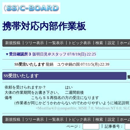
携帯対応内部作業板
新規投稿
┃
ツリー表示
┃
一覧表示
┃
トピック表示
┃
検索
┃
設定
┃
ホー
▼
受注確認所３
阪明日見＠スタッフ
07/8/19(日) 22:25
SS受注いたします
龍鍋 ユウ＠鍋の国
07/11/5(月) 22:39
SS受注いたします
依頼を受けられますか？ はい
大体の作業期間をお書き下さい。 二週間前後
備考 こちらＳＳ再指名の方の受注になります
（作業者が同じかどうかわからないのでわかりやすいように補足説明
<Mozilla/4.0 (compatible; MSIE 7.0; Windows NT 6.0; SL
新規投稿
┃
ツリー表示
┃
一覧表示
┃
トピック表示
┃
検索
┃
設定
┃
ホー
┃
ページ：
記事番号：