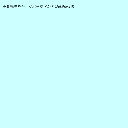
茶板管理担当 リバーウィンド＠akiharu国