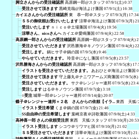
脚立さんからの受注確認所
高原鋼一郎@スタッフ
07/9/1(土) 0:37
受注させて頂きます
黒崎克哉@海法よけ藩国
07/9/1(土) 16:38
カイエさんからの受注確認所
東 恭一郎＠スタッフ
07/9/3(月) 17:34
ＳＳの御依頼お受けいたします
涼華＠海法よけ藩国
07/9/3(月) 2
受注いたします
ｎｉｃｏ＠土場藩国
07/9/4(火) 19:56
涼華さん、nicoさんへ
カイエ＠愛鳴藩国
07/9/4(火) 22:58
高原鋼一郎さんからの受注確認所
高原鋼一郎@スタッフ
07/9/4(火) 2
受注させていただきます
沢邑勝海＠キノウツン藩国
07/9/4(火) 2
受注します。
鍋ヒサ子＠鍋の国
07/9/5(水) 9:46
やらせていただきます。
玲音＠になし藩国
07/9/5(水) 23:57
沢邑勝海さんからの受注確認所
高原鋼一郎@スタッフ
07/9/5(水) 17:
イラストを受注させていただきます。
あおひと＠海法よけ藩国
0
受注させて頂きます
守上藤丸＠ナニワアームズ商藩国
07/9/5(水)
受注させていただきます。
サク＠レンジャー連邦
07/9/5(水) 23:4
受注します
はる＠キノウツン藩国
07/9/7(金) 3:18
○受注
城華一郎＠レンジャー連邦
07/9/14(金) 20:07
蝶子＠レンジャー連邦＋２名 さんからの依頼【イラ...
東西 天狐/
イラスト受注希望
くま＠鍋の国
07/9/7(金) 21:46
SS自由枠の受注希望します
葉崎京夜＠詩歌藩国
07/9/8(土) 4:33
高神喜一郎 さんの依頼受注所
東西 天狐/スタッフ
07/9/10(月) 20:53
イラスト受注します
シコウ＠リワマヒ国
07/9/10(月) 21:02
ＳＳ受注させていただきます
涼華＠海法よけ藩国
07/9/10(月) 21
詩歌藩国さんの受注確認所
豊国 ミルメーク＠詩歌藩国
07/9/11(火)