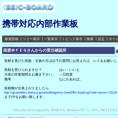
携帯対応内部作業板
新規投稿
┃
ツリー表示
┃
一覧表示
┃
トピック表示
┃
検索
┃
設定
┃
ホー
高渡＠ＦＥＧさんからの受注確認所
依頼を受けた技族・文族の方は以下の質問にお答えの上、レスをお願いし
依頼を受けられますか？ はい・いいえ
大体の作業期間をお書き下さい。 ～日程度
備考 なにかあれば。
依頼物が出来上がりましたら、
http://cgi.members.interq.or.jp/emerald/ugen/ssc-board38/c-board.cgi?cmd=one;no=142;id
までUPをお願い致します。
<Mozilla/4.0 (compatible; MSIE 6.0; Windows NT 5.1; SV1; .NET CLR 2