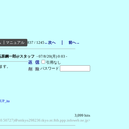
｜
ム
┃
マニュアル
837 / 1245
←次へ
前へ→
高原鋼一郎@スタッフ
- 07/8/20(月) 0:03 -
引用なし
ます。
パスワード
=UP_ita
3,099 hits
.0.50727)＠nttkyo298236.tkyo.nt.ftth.ppp.infoweb.ne.jp>