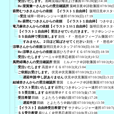
受注いたします。
黒崎克哉@海法よけ藩国
07/9/28(金) 14:38
Re:室賀兼一さんからの受注確認所
葉崎京夜＠詩歌藩国
07/9/30(
萩野むつきさんからの依頼 【イラスト１自由枠】
阪明日見＠スタ
○受注
城華一郎＠レンジャー連邦
07/9/30(日) 17:19
Re:萩野むつきさんからの依頼 【イラスト１自由枠】
つきやま
竜乃麻衣さんからの依頼【イラスト１SS１自由枠】
阪明日見＠スタ
【イラスト１自由枠】受注させていただきます。
サク＠レンジ
ＳＳ自由枠で受注致します
刻生・Ｆ・悠也＠フィーブル藩国
07/
すみません、２日ほど延ばさせてください
刻生・Ｆ・悠也＠
涼華さんからの依頼
阪明日見＠スタッフ
07/9/30(日) 16:30
Re:涼華さんからの依頼
藤原ひろ子＠ＦＥＧ
07/9/30(日) 18:59
受注いたします
ソーニャ＠世界忍者国
07/10/2(火) 0:52
風野緋璃さんの受注確認所
豊国 ミルメーク＠詩歌藩国
07/10/2(火)
受注いたします
高渡＠ＦＥＧ
07/10/2(火) 5:04
ご依頼お受けします。
伏見＠伏見藩国
07/10/20(土) 3:22
遅延申請/申し訳ありません
伏見＠伏見藩国
07/10/28(日) 3:22
結城杏さんからの受注確認所
豊国 ミルメーク＠詩歌藩国
07/10/3(
イラスト受注いたします
萩野むつき＠レンジャー連邦
07/10/3(水
ＳＳ受注致します
金村佑華＠ＦＥＧ
07/10/5(金) 7:38
受注希望
田鍋 とよたろう＠鍋の国
07/10/5(金) 17:28
遅延申請
田鍋 とよたろう＠鍋の国
07/10/16(火) 13:59
【イラスト】自由枠受注希望です
サク＠レンジャー連邦
07/10/7
ＳＳ受注希望
扇りんく＠世界忍者国
07/10/8(月) 23:08