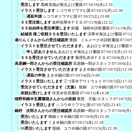
受注します
黒崎克哉@海法よけ藩国
07/10/10(水) 2:10
イラスト受注します
シコウ＠リワマヒ国
07/10/15(月) 22:38
遅延申請
シコウ＠リワマヒ国
07/10/27(土) 23:09
ＳＳ受注致します
金村佑華＠ＦＥＧ
07/11/9(金) 22:22
ＳＳ自由枠を受注希望します
鈴藤 瑞樹＠詩歌藩国
07/11/19(月)
結城杏 様ご依頼ＳＳを受注いたします
涼華＠海法よけ藩国
07/12
扇りんくさんからの受注確認所
豊国 ミルメーク＠詩歌藩国
07/10/
イラストを受注させていただきます。
あおひと＠海法よけ藩国
0
申し訳ありません
あおひと＠海法よけ藩国
07/10/15(月) 23:1
ＳＳを受注させていただきます
風理礼衣＠ＦＥＧ
07/10/8(月) 5:1
高原鋼一郎さんからの受注確認所
高原鋼一郎@スタッフ
07/10/6(土)
イラスト受注させていただきます
まき＠鍋の国
07/10/7(日) 12:19
遅延の申告
まき＠鍋の国
07/10/14(日) 5:00
イラスト受注いたします
三つ実＠アウトウェイ
07/10/7(日) 17:52
受注させていただきます（文族）
龍鍋 ユウ＠鍋の国
07/10/7(日
依頼お受けします
伏見＠伏見藩国
07/10/11(木) 4:28
猫野和錆＠玄霧藩国さんからの依頼
東西 天狐/スタッフ
07/10/7(日)
イラスト受注します
シコウ＠リワマヒ国
07/10/7(日) 23:43
鍋村 次郎さんからの受注確認所
高原鋼一郎@スタッフ
07/10/8(月)
受注いたします
棉鍋ミサ＠鍋の国
07/10/8(月) 23:26
受注いたします
くま＠鍋の国
07/10/17(水) 21:18
SS受注いたします
龍鍋 ユウ＠鍋の国
07/11/5(月) 22:39