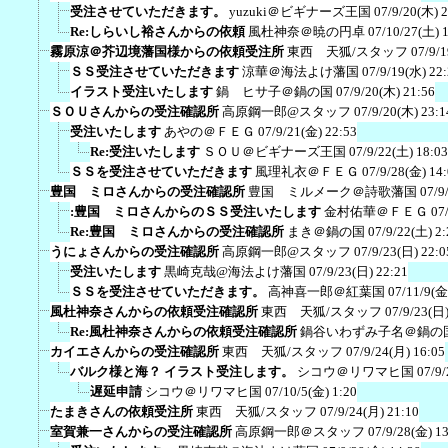
受注させていただきます。
yuzuki＠ビギナーズ王国
07/9/20(木) 
Re:しらいし裕さんからの依頼
風杜神奈＠暁の円卓
07/10/27(土) 
霧原涼＠芥辺境藩国様からの依頼受注所
東西 天狐/スタッフ
07/9/
ＳＳ受注させていただきます
涼華＠海法よけ藩国
07/9/19(水) 22
イラスト受注いたします
鍋 ヒサ子＠鍋の国
07/9/20(木) 21:56
ＳＯＵさんからの受注確認所
高原鋼一郎@スタッフ
07/9/20(木) 23:1
受注いたします
あやの＠ＦＥＧ
07/9/21(金) 22:53
Re:受注いたします
ＳＯＵ＠ビギナーズ王国
07/9/22(土) 18:03
ＳＳを受注させていただきます
風理礼衣＠ＦＥＧ
07/9/28(金) 14
豊国 ミロさんからの受注確認所
豊国 ミルメーク＠詩歌藩国
07/9
:豊国 ミロさんからのＳＳ受注いたします
金村佑華＠ＦＥＧ
07
Re:豊国 ミロさんからの受注確認所
まき＠鍋の国
07/9/22(土) 2:
うにょさんからの受注確認所
高原鋼一郎@スタッフ
07/9/23(日) 22:0
受注いたします
黒崎克哉@海法よけ藩国
07/9/23(日) 22:21
ＳＳを受注させていただきます。
高神喜一郎＠紅葉国
07/11/9(金
風杜神奈さんからの依頼受注確認所
東西 天狐/スタッフ
07/9/23(日)
Re:風杜神奈さんからの依頼受注確認所
鍋谷いわずみ子名＠鍋の
カイエさんからの受注確認所
東西 天狐/スタッフ
07/9/24(月) 16:05
バルク様と海？ イラスト受注します。
シコウ＠リワマヒ国
07/9/
遅延申請
シコウ＠リワマヒ国
07/10/5(金) 1:20
たまきさんの依頼受注所
東西 天狐/スタッフ
07/9/24(月) 21:10
室賀兼一さんからの受注確認所
高原鋼一郎＠スタッフ
07/9/28(金) 1