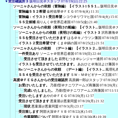
▼
受注確認所３
阪明日見＠スタッフ
07/8/19(日) 22:25
ソーニャさんからの依頼（冒険編）【イラスト1ＳＳ１...
阪明日見＠
冒険編ＳＳ２希望
金村佑華＠ＦＥＧ
07/9/4(火) 11:31
冒険編：イラスト1 受注希望
シコウ＠リワマヒ国
07/9/4(火) 15:0
ＳＳ立候補
扇りんく＠世界忍者国
07/10/5(金) 21:40
ソーニャさんからの依頼（夜明けの船編）【イラスト...
阪明日見＠
ソーニャさんからの依頼（夜明けの船編）イラスト３
沢邑勝海
ＳＳを受注させていただきます
はる＠キノウツン藩国
07/8/19(日
イラスト２受注希望です
くま＠鍋の国
07/8/25(土) 21:51
ソーニャさんからの依頼 （デート編）【イラスト２...
阪明日見＠
一件受注あり
ソーニャ＠世界忍者国
07/8/19(日) 22:44
受注させて頂きました
萩野むつき＠レンジャー連邦
07/8/20(
イラストを受注させていただきます。
あおひと＠海法よけ藩国
0
Re:ソーニャさんからの依頼 （デート編）【イラスト...
風理礼
ＳＳ４を受注させていただきます
ＳＷ－Ｍ＠ビギナーズ王国
07/
高渡＠ＦＥＧさんからの受注確認所
高原鋼一郎@スタッフ
07/8/20(
お受けいたします。
乃亜I型＠ナニワアームズ商藩国
07/8/20(月) 
完成いたしました。
乃亜I型＠ナニワアームズ商藩国
07/11/1
受注いたします
あやの＠ＦＥＧ
07/8/20(月) 12:57
受注させて頂きます
悪童屋@悪童同盟
07/8/20(月) 21:32
現状
悪童屋@悪童同盟
07/9/3(月) 23:17
受注致します
阿部火深＠ＦＶＢ
07/8/22(水) 5:05
作業期間について
阿部火深＠ＦＶＢ
07/8/30(木) 19:39