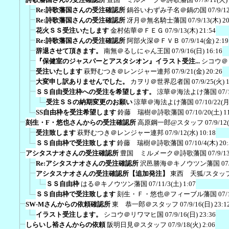
Re:詩歌藩国さんの受注確認所
鍋谷いわずみ子名＠鍋の国
07/9/1
Re:詩歌藩国さんの受注確認所
冴月＠無名騎士藩国
07/9/13(木) 2
花火ＳＳ受注いたします
金村佑華＠ＦＥＧ
07/9/13(木) 21:54
Re:詩歌藩国さんの受注確認所
阿部火深＠ＦＶＢ
07/9/14(金) 2:19
辞退させて頂きます。
南無＠るしにゃん王国
07/9/16(日) 16:16
『保健室のジャスパーとアスタシオン』イラスト受注...
シコウ＠
受注いたします
萩野むつき＠レンジャー連邦
07/9/21(金) 20:26
大変申し訳ありませんでした。
カヲリ＠世界忍者国
07/9/25(火) 
ＳＳ自由受注枠への受注を希望します。
涼華＠海法よけ藩国
07/
受注ＳＳの納期変更のお願い
涼華＠海法よけ藩国
07/10/22(月
SS自由枠を受注希望します
鈴藤 瑞樹＠詩歌藩国
07/10/20(土) 1
刻生・F・悠也さんからの受注確認所
高原鋼一郎@スタッフ
07/9/12
受注致します
萩野むつき＠レンジャー連邦
07/9/12(水) 10:18
ＳＳ自由枠で受注致します
鈴藤 瑞樹＠詩歌藩国
07/10/4(木) 20
アシタスナオさんの受注確認所
豊国 ミルメーク＠詩歌藩国
07/9/1
Re:アシタスナオさんの受注確認所
沢邑勝海＠キノウツン藩国
07
アシタスナオさんの受注確認所【追加発注】
東西 天狐/スタッ
ＳＳ自由枠
はる＠キノウツン藩国
07/11/3(土) 1:07
ＳＳ自由枠で受注致します
刻生・Ｆ・悠也＠フィーブル藩国
07/
SW-Mさんからの依頼確認所
東 恭一郎＠スタッフ
07/9/16(日) 23:1
イラスト受注します。
シコウ＠リワマヒ国
07/9/16(日) 23:36
しらいし裕さんからの依頼
阪明日見＠スタッフ
07/9/18(火) 2:06