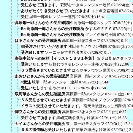
受注させて頂きます。
萩野むつき＠レンジャー連邦
07/8/24(金) 
ありがたく引き受けさせていただきます
イク＠玄霧藩国
07/8/24
受注
城華一郎＠レンジャー連邦
07/8/25(土) 16:41
高原鋼一郎さんからの受注確認所
高原鋼一郎@スタッフ
07/8/25(土)
Re:高原鋼一郎さんからの受注確認所
かすみ＠ＦＥＧ
07/8/25(土)
Re:高原鋼一郎さんからの受注確認所
グレイ＠羅幻王国
07/8/25(
はるさんからの受注確認所
高原鋼一郎@スタッフ
07/8/29(水) 0:46
SS受注させていただきます
浅田＠キノウツン藩国
07/8/29(水) 0:
受注致します
ソーニャ＠世界忍者国
07/8/29(水) 0:57
参謀本部からの依頼【イラスト１ＳＳ１募集】
阪明日見＠スタッフ
受注いたします
萩野むつき＠レンジャー連邦
07/8/29(水) 22:06
ＳＳ受注させていただきます
はる＠キノウツン藩国
07/8/30(木) 
あおひとさんからの受注確認所
高原鋼一郎@スタッフ
07/8/29(水) 15
○受注
城華一郎＠レンジャー連邦
07/8/29(水) 17:44
受注いたします
あやの＠ＦＥＧ
07/8/29(水) 19:58
双海環さんからの受注確認所
高原鋼一郎@スタッフ
07/8/31(金) 16:3
ＳＳ受注させていただきます
高原鋼一郎@キノウツン藩国
07/8/
イラスト受注させていただきます。
南天＠後ほねっこ男爵領
07/
脚立さんからの受注確認所
高原鋼一郎@スタッフ
07/9/1(土) 0:37
受注させて頂きます
黒崎克哉@海法よけ藩国
07/9/1(土) 16:38
カイエさんからの受注確認所
東 恭一郎＠スタッフ
07/9/3(月) 17:34
ＳＳの御依頼お受けいたします
涼華＠海法よけ藩国
07/9/3(月) 2