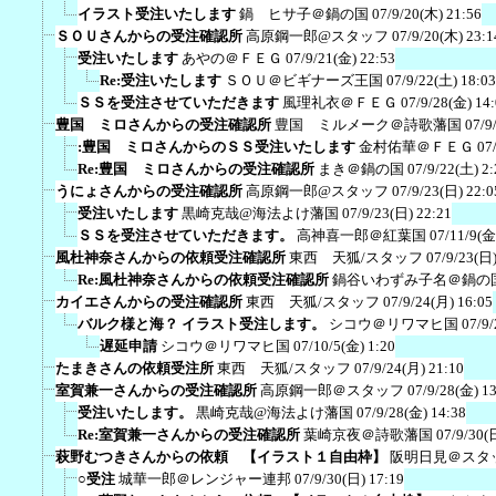
イラスト受注いたします
鍋 ヒサ子＠鍋の国
07/9/20(木) 21:56
ＳＯＵさんからの受注確認所
高原鋼一郎@スタッフ
07/9/20(木) 23:1
受注いたします
あやの＠ＦＥＧ
07/9/21(金) 22:53
Re:受注いたします
ＳＯＵ＠ビギナーズ王国
07/9/22(土) 18:03
ＳＳを受注させていただきます
風理礼衣＠ＦＥＧ
07/9/28(金) 14
豊国 ミロさんからの受注確認所
豊国 ミルメーク＠詩歌藩国
07/9
:豊国 ミロさんからのＳＳ受注いたします
金村佑華＠ＦＥＧ
07
Re:豊国 ミロさんからの受注確認所
まき＠鍋の国
07/9/22(土) 2:
うにょさんからの受注確認所
高原鋼一郎@スタッフ
07/9/23(日) 22:0
受注いたします
黒崎克哉@海法よけ藩国
07/9/23(日) 22:21
ＳＳを受注させていただきます。
高神喜一郎＠紅葉国
07/11/9(金
風杜神奈さんからの依頼受注確認所
東西 天狐/スタッフ
07/9/23(日)
Re:風杜神奈さんからの依頼受注確認所
鍋谷いわずみ子名＠鍋の
カイエさんからの受注確認所
東西 天狐/スタッフ
07/9/24(月) 16:05
バルク様と海？ イラスト受注します。
シコウ＠リワマヒ国
07/9/
遅延申請
シコウ＠リワマヒ国
07/10/5(金) 1:20
たまきさんの依頼受注所
東西 天狐/スタッフ
07/9/24(月) 21:10
室賀兼一さんからの受注確認所
高原鋼一郎＠スタッフ
07/9/28(金) 1
受注いたします。
黒崎克哉@海法よけ藩国
07/9/28(金) 14:38
Re:室賀兼一さんからの受注確認所
葉崎京夜＠詩歌藩国
07/9/30(
萩野むつきさんからの依頼 【イラスト１自由枠】
阪明日見＠スタ
○受注
城華一郎＠レンジャー連邦
07/9/30(日) 17:19