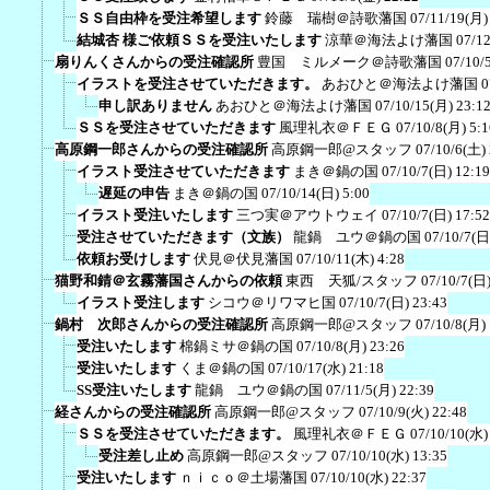
ＳＳ自由枠を受注希望します
鈴藤 瑞樹＠詩歌藩国
07/11/19(月)
結城杏 様ご依頼ＳＳを受注いたします
涼華＠海法よけ藩国
07/12
扇りんくさんからの受注確認所
豊国 ミルメーク＠詩歌藩国
07/10/
イラストを受注させていただきます。
あおひと＠海法よけ藩国
0
申し訳ありません
あおひと＠海法よけ藩国
07/10/15(月) 23:1
ＳＳを受注させていただきます
風理礼衣＠ＦＥＧ
07/10/8(月) 5:1
高原鋼一郎さんからの受注確認所
高原鋼一郎@スタッフ
07/10/6(土)
イラスト受注させていただきます
まき＠鍋の国
07/10/7(日) 12:19
遅延の申告
まき＠鍋の国
07/10/14(日) 5:00
イラスト受注いたします
三つ実＠アウトウェイ
07/10/7(日) 17:52
受注させていただきます（文族）
龍鍋 ユウ＠鍋の国
07/10/7(日
依頼お受けします
伏見＠伏見藩国
07/10/11(木) 4:28
猫野和錆＠玄霧藩国さんからの依頼
東西 天狐/スタッフ
07/10/7(日)
イラスト受注します
シコウ＠リワマヒ国
07/10/7(日) 23:43
鍋村 次郎さんからの受注確認所
高原鋼一郎@スタッフ
07/10/8(月)
受注いたします
棉鍋ミサ＠鍋の国
07/10/8(月) 23:26
受注いたします
くま＠鍋の国
07/10/17(水) 21:18
SS受注いたします
龍鍋 ユウ＠鍋の国
07/11/5(月) 22:39
経さんからの受注確認所
高原鋼一郎@スタッフ
07/10/9(火) 22:48
ＳＳを受注させていただきます。
風理礼衣＠ＦＥＧ
07/10/10(水)
受注差し止め
高原鋼一郎@スタッフ
07/10/10(水) 13:35
受注いたします
ｎｉｃｏ＠土場藩国
07/10/10(水) 22:37