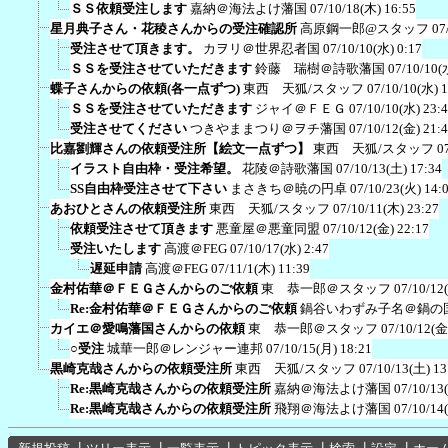
ＳＳ依頼受注します
嘉納＠海法よけ藩国
07/10/18(木) 16:55
星月典子さん・花稜さんからの受注確認所
高原鋼一郎@スタッフ
07
受注させて頂きます。
カヲリ＠世界忍者国
07/10/10(水) 0:17
ＳＳを受注させていただきます
鈴藤 瑞樹＠詩歌藩国
07/10/10(
蝶子さんからの依頼(各一点ずつ)
東西 天狐/スタッフ
07/10/10(水) 
ＳＳを受注させていただきます
ジャイ＠ＦＥＧ
07/10/10(水) 23:
受注させてください
つきやままつり＠ヲチ藩国
07/10/12(金) 21:
比嘉劉輝さんの依頼受注所【絵文一点ずつ】
東西 天狐/スタッフ
0
イラスト自由枠・受注希望。
花陵＠詩歌藩国
07/10/13(土) 17:34
SS自由枠受注させて下さい
まさきち＠暁の円卓
07/10/23(火) 14:
あおひとさんの依頼受注所
東西 天狐/スタッフ
07/10/11(木) 23:27
依頼受注させて頂きます
悪童屋＠悪童同盟
07/10/12(金) 22:17
受注いたします
高渡＠FEG
07/10/17(水) 2:47
遅延申請
高渡＠FEG
07/11/1(木) 11:39
金村佑華＠ＦＥＧさんからのご依頼
東 恭一郎＠スタッフ
07/10/12
Re:金村佑華＠ＦＥＧさんからのご依頼
鍋谷いわずみ子名＠鍋の
カイエ＠愛鳴藩国さんからの依頼
東 恭一郎＠スタッフ
07/10/12(金
○受注
城華一郎＠レンジャー連邦
07/10/15(月) 18:21
黒崎克哉さんからの依頼受注所
東西 天狐/スタッフ
07/10/13(土) 13
Re:黒崎克哉さんからの依頼受注所
嘉納＠海法よけ藩国
07/10/13
Re:黒崎克哉さんからの依頼受注所
飛翔＠海法よけ藩国
07/10/14