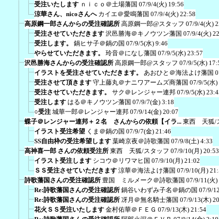
受注いたします
ｎｉｃｏ＠土場藩国
07/9/4(火) 19:56
涼華さん、nicoさんへ
カイエ＠愛鳴藩国
07/9/4(火) 22:58
高原鋼一郎さんからの受注確認所
高原鋼一郎@スタッフ
07/9/4(火) 2
受注させていただきます
沢邑勝海＠キノウツン藩国
07/9/4(火) 2
受注します。
鍋ヒサ子＠鍋の国
07/9/5(水) 9:46
やらせていただきます。
玲音＠になし藩国
07/9/5(水) 23:57
沢邑勝海さんからの受注確認所
高原鋼一郎@スタッフ
07/9/5(水) 17:
イラストを受注させていただきます。
あおひと＠海法よけ藩国
0
受注させて頂きます
守上藤丸＠ナニワアームズ商藩国
07/9/5(水)
受注させていただきます。
サク＠レンジャー連邦
07/9/5(水) 23:4
受注します
はる＠キノウツン藩国
07/9/7(金) 3:18
○受注
城華一郎＠レンジャー連邦
07/9/14(金) 20:07
蝶子＠レンジャー連邦＋２名 さんからの依頼【イラ...
東西 天狐/
イラスト受注希望
くま＠鍋の国
07/9/7(金) 21:46
SS自由枠の受注希望します
葉崎京夜＠詩歌藩国
07/9/8(土) 4:33
高神喜一郎 さんの依頼受注所
東西 天狐/スタッフ
07/9/10(月) 20:53
イラスト受注します
シコウ＠リワマヒ国
07/9/10(月) 21:02
ＳＳ受注させていただきます
涼華＠海法よけ藩国
07/9/10(月) 21
詩歌藩国さんの受注確認所
豊国 ミルメーク＠詩歌藩国
07/9/11(火)
Re:詩歌藩国さんの受注確認所
鍋谷いわずみ子名＠鍋の国
07/9/1
Re:詩歌藩国さんの受注確認所
冴月＠無名騎士藩国
07/9/13(木) 2
花火ＳＳ受注いたします
金村佑華＠ＦＥＧ
07/9/13(木) 21:54