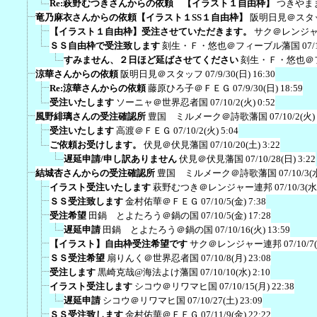
Re:萩野むつきさんからの依頼 【イラスト１自由枠】
つきやま
竜乃麻衣さんからの依頼【イラスト１SS１自由枠】
阪明日見＠スタ
【イラスト１自由枠】受注させていただきます。
サク＠レンジ
ＳＳ自由枠で受注致します
刻生・Ｆ・悠也＠フィーブル藩国
07/
すみません、２日ほど延ばさせてください
刻生・Ｆ・悠也＠
涼華さんからの依頼
阪明日見＠スタッフ
07/9/30(日) 16:30
Re:涼華さんからの依頼
藤原ひろ子＠ＦＥＧ
07/9/30(日) 18:59
受注いたします
ソーニャ＠世界忍者国
07/10/2(火) 0:52
風野緋璃さんの受注確認所
豊国 ミルメーク＠詩歌藩国
07/10/2(火)
受注いたします
高渡＠ＦＥＧ
07/10/2(火) 5:04
ご依頼お受けします。
伏見＠伏見藩国
07/10/20(土) 3:22
遅延申請/申し訳ありません
伏見＠伏見藩国
07/10/28(日) 3:22
結城杏さんからの受注確認所
豊国 ミルメーク＠詩歌藩国
07/10/3(
イラスト受注いたします
萩野むつき＠レンジャー連邦
07/10/3(水
ＳＳ受注致します
金村佑華＠ＦＥＧ
07/10/5(金) 7:38
受注希望
田鍋 とよたろう＠鍋の国
07/10/5(金) 17:28
遅延申請
田鍋 とよたろう＠鍋の国
07/10/16(火) 13:59
【イラスト】自由枠受注希望です
サク＠レンジャー連邦
07/10/7
ＳＳ受注希望
扇りんく＠世界忍者国
07/10/8(月) 23:08
受注します
黒崎克哉@海法よけ藩国
07/10/10(水) 2:10
イラスト受注します
シコウ＠リワマヒ国
07/10/15(月) 22:38
遅延申請
シコウ＠リワマヒ国
07/10/27(土) 23:09
ＳＳ受注致します
金村佑華＠ＦＥＧ
07/11/9(金) 22:22