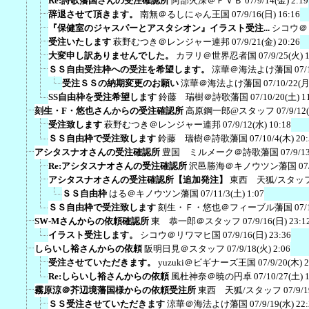
Re:詩歌藩国さんの受注確認所
阿部火深＠ＦＶＢ
07/9/14(金) 2:19
辞退させて頂きます。
南無＠るしにゃん王国
07/9/16(日) 16:16
『保健室のジャスパーとアスタシオン』イラスト受注...
シコウ＠
受注いたします
萩野むつき＠レンジャー連邦
07/9/21(金) 20:26
大変申し訳ありませんでした。
カヲリ＠世界忍者国
07/9/25(火) 
ＳＳ自由受注枠への受注を希望します。
涼華＠海法よけ藩国
07/
受注ＳＳの納期変更のお願い
涼華＠海法よけ藩国
07/10/22(月
SS自由枠を受注希望します
鈴藤 瑞樹＠詩歌藩国
07/10/20(土) 1
刻生・F・悠也さんからの受注確認所
高原鋼一郎@スタッフ
07/9/12
受注致します
萩野むつき＠レンジャー連邦
07/9/12(水) 10:18
ＳＳ自由枠で受注致します
鈴藤 瑞樹＠詩歌藩国
07/10/4(木) 20
アシタスナオさんの受注確認所
豊国 ミルメーク＠詩歌藩国
07/9/1
Re:アシタスナオさんの受注確認所
沢邑勝海＠キノウツン藩国
07
アシタスナオさんの受注確認所【追加発注】
東西 天狐/スタッ
ＳＳ自由枠
はる＠キノウツン藩国
07/11/3(土) 1:07
ＳＳ自由枠で受注致します
刻生・Ｆ・悠也＠フィーブル藩国
07/
SW-Mさんからの依頼確認所
東 恭一郎＠スタッフ
07/9/16(日) 23:1
イラスト受注します。
シコウ＠リワマヒ国
07/9/16(日) 23:36
しらいし裕さんからの依頼
阪明日見＠スタッフ
07/9/18(火) 2:06
受注させていただきます。
yuzuki＠ビギナーズ王国
07/9/20(木) 
Re:しらいし裕さんからの依頼
風杜神奈＠暁の円卓
07/10/27(土) 
霧原涼＠芥辺境藩国様からの依頼受注所
東西 天狐/スタッフ
07/9/
ＳＳ受注させていただきます
涼華＠海法よけ藩国
07/9/19(水) 22