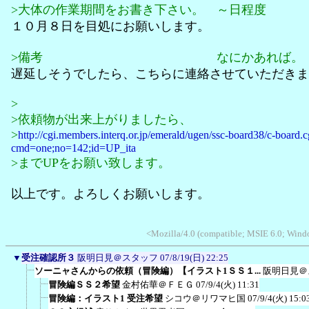
>大体の作業期間をお書き下さい。 ～日程度
１０月８日を目処にお願いします。
>備考 なにかあれば。
遅延しそうでしたら、こちらに連絡させていただきま
>
>依頼物が出来上がりましたら、
>
http://cgi.members.interq.or.jp/emerald/ugen/ssc-board38/c-board.c
cmd=one;no=142;id=UP_ita
>までUPをお願い致します。
以上です。よろしくお願いします。
<Mozilla/4.0 (compatible; MSIE 6.0; Win
▼
受注確認所３
阪明日見＠スタッフ
07/8/19(日) 22:25
ソーニャさんからの依頼（冒険編）【イラスト1ＳＳ１...
阪明日見＠
冒険編ＳＳ２希望
金村佑華＠ＦＥＧ
07/9/4(火) 11:31
冒険編：イラスト1 受注希望
シコウ＠リワマヒ国
07/9/4(火) 15:0