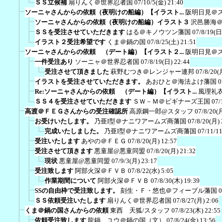
ＳＳ立候補
扇りんく＠世界忍者国
07/10/5(金) 21:40
ソーニャさんからの依頼（夜明けの船編）【イラスト...
阪明日見＠
ソーニャさんからの依頼（夜明けの船編）イラスト３
沢邑勝海
ＳＳを受注させていただきます
はる＠キノウツン藩国
07/8/19(日
イラスト２受注希望です
くま＠鍋の国
07/8/25(土) 21:51
ソーニャさんからの依頼 （デート編）【イラスト２...
阪明日見＠
一件受注あり
ソーニャ＠世界忍者国
07/8/19(日) 22:44
受注させて頂きました
萩野むつき＠レンジャー連邦
07/8/20(
イラストを受注させていただきます。
あおひと＠海法よけ藩国
0
Re:ソーニャさんからの依頼 （デート編）【イラスト...
風理礼
ＳＳ４を受注させていただきます
ＳＷ－Ｍ＠ビギナーズ王国
07/
高渡＠ＦＥＧさんからの受注確認所
高原鋼一郎@スタッフ
07/8/20(
お受けいたします。
乃亜I型＠ナニワアームズ商藩国
07/8/20(月) 
完成いたしました。
乃亜I型＠ナニワアームズ商藩国
07/11/1
受注いたします
あやの＠ＦＥＧ
07/8/20(月) 12:57
受注させて頂きます
悪童屋@悪童同盟
07/8/20(月) 21:32
現状
悪童屋@悪童同盟
07/9/3(月) 23:17
受注致します
阿部火深＠ＦＶＢ
07/8/22(水) 5:05
作業期間について
阿部火深＠ＦＶＢ
07/8/30(木) 19:39
SSの自由枠で受注致します。
刻生・Ｆ・悠也＠フィーブル藩国
0
ＳＳ依頼受注いたします
扇りんく＠世界忍者国
07/8/27(月) 2:06
くま＠鍋の国さんからの依頼
東西 天狐/スタッフ
07/8/23(木) 22:55
依頼受注致します
龍鍋 ユウ＠鍋の国（文）
07/8/24(金) 13:56