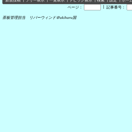
新規投稿
┃
ツリー表示
┃
一覧表示
┃
トピック表示
┃
検索
┃
設定
┃
ホー
┃
ページ：
記事番号：
茶板管理担当 リバーウィンド＠akiharu国