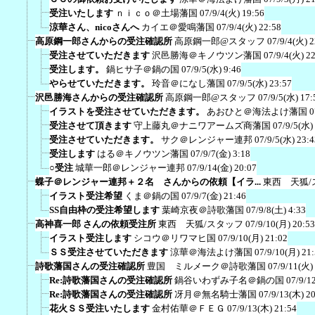
受注いたします
ｎｉｃｏ＠土場藩国
07/9/4(火) 19:56
涼華さん、nicoさんへ
カイエ＠愛鳴藩国
07/9/4(火) 22:58
高原鋼一郎さんからの受注確認所
高原鋼一郎@スタッフ
07/9/4(火) 2
受注させていただきます
沢邑勝海＠キノウツン藩国
07/9/4(火) 2
受注します。
鍋ヒサ子＠鍋の国
07/9/5(水) 9:46
やらせていただきます。
玲音＠になし藩国
07/9/5(水) 23:57
沢邑勝海さんからの受注確認所
高原鋼一郎@スタッフ
07/9/5(水) 17:
イラストを受注させていただきます。
あおひと＠海法よけ藩国
0
受注させて頂きます
守上藤丸＠ナニワアームズ商藩国
07/9/5(水)
受注させていただきます。
サク＠レンジャー連邦
07/9/5(水) 23:4
受注します
はる＠キノウツン藩国
07/9/7(金) 3:18
○受注
城華一郎＠レンジャー連邦
07/9/14(金) 20:07
蝶子＠レンジャー連邦＋２名 さんからの依頼【イラ...
東西 天狐/
イラスト受注希望
くま＠鍋の国
07/9/7(金) 21:46
SS自由枠の受注希望します
葉崎京夜＠詩歌藩国
07/9/8(土) 4:33
高神喜一郎 さんの依頼受注所
東西 天狐/スタッフ
07/9/10(月) 20:53
イラスト受注します
シコウ＠リワマヒ国
07/9/10(月) 21:02
ＳＳ受注させていただきます
涼華＠海法よけ藩国
07/9/10(月) 21
詩歌藩国さんの受注確認所
豊国 ミルメーク＠詩歌藩国
07/9/11(火)
Re:詩歌藩国さんの受注確認所
鍋谷いわずみ子名＠鍋の国
07/9/1
Re:詩歌藩国さんの受注確認所
冴月＠無名騎士藩国
07/9/13(木) 2
花火ＳＳ受注いたします
金村佑華＠ＦＥＧ
07/9/13(木) 21:54