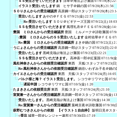
ＳＳ受注させていただきます
涼華＠海法よけ藩国
07/9/19(水) 22
イラスト受注いたします
鍋 ヒサ子＠鍋の国
07/9/20(木) 21:56
ＳＯＵさんからの受注確認所
高原鋼一郎@スタッフ
07/9/20(木) 23:1
受注いたします
あやの＠ＦＥＧ
07/9/21(金) 22:53
Re:受注いたします
ＳＯＵ＠ビギナーズ王国
07/9/22(土) 18:03
ＳＳを受注させていただきます
風理礼衣＠ＦＥＧ
07/9/28(金) 14
豊国 ミロさんからの受注確認所
豊国 ミルメーク＠詩歌藩国
07/9
:豊国 ミロさんからのＳＳ受注いたします
金村佑華＠ＦＥＧ
07
Re:豊国 ミロさんからの受注確認所
まき＠鍋の国
07/9/22(土) 2:
うにょさんからの受注確認所
高原鋼一郎@スタッフ
07/9/23(日) 22:0
受注いたします
黒崎克哉@海法よけ藩国
07/9/23(日) 22:21
ＳＳを受注させていただきます。
高神喜一郎＠紅葉国
07/11/9(金
風杜神奈さんからの依頼受注確認所
東西 天狐/スタッフ
07/9/23(日)
Re:風杜神奈さんからの依頼受注確認所
鍋谷いわずみ子名＠鍋の
カイエさんからの受注確認所
東西 天狐/スタッフ
07/9/24(月) 16:05
バルク様と海？ イラスト受注します。
シコウ＠リワマヒ国
07/9/
遅延申請
シコウ＠リワマヒ国
07/10/5(金) 1:20
たまきさんの依頼受注所
東西 天狐/スタッフ
07/9/24(月) 21:10
室賀兼一さんからの受注確認所
高原鋼一郎＠スタッフ
07/9/28(金) 1
受注いたします。
黒崎克哉@海法よけ藩国
07/9/28(金) 14:38
Re:室賀兼一さんからの受注確認所
葉崎京夜＠詩歌藩国
07/9/30(
萩野むつきさんからの依頼 【イラスト１自由枠】
阪明日見＠スタ
○受注
城華一郎＠レンジャー連邦
07/9/30(日) 17:19