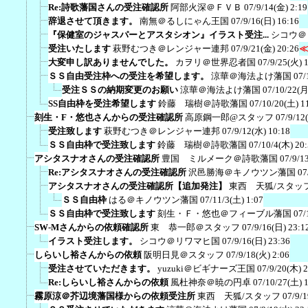
Re:詩歌藩国さんの受注確認所
阿部火深＠ＦＶＢ
07/9/14(金) 2:19
辞退させて頂きます。
南無＠るしにゃん王国
07/9/16(日) 16:16
『保健室のジャスパーとアスタシオン』イラスト受注...
シコウ＠
受注いたします
萩野むつき＠レンジャー連邦
07/9/21(金) 20:26
≪
大変申し訳ありませんでした。
カヲリ＠世界忍者国
07/9/25(火) 
ＳＳ自由受注枠への受注を希望します。
涼華＠海法よけ藩国
07/
受注ＳＳの納期変更のお願い
涼華＠海法よけ藩国
07/10/22(月
SS自由枠を受注希望します
鈴藤 瑞樹＠詩歌藩国
07/10/20(土) 1
刻生・F・悠也さんからの受注確認所
高原鋼一郎@スタッフ
07/9/12
受注致します
萩野むつき＠レンジャー連邦
07/9/12(水) 10:18
ＳＳ自由枠で受注致します
鈴藤 瑞樹＠詩歌藩国
07/10/4(木) 20
アシタスナオさんの受注確認所
豊国 ミルメーク＠詩歌藩国
07/9/1
Re:アシタスナオさんの受注確認所
沢邑勝海＠キノウツン藩国
07
アシタスナオさんの受注確認所【追加発注】
東西 天狐/スタッ
ＳＳ自由枠
はる＠キノウツン藩国
07/11/3(土) 1:07
ＳＳ自由枠で受注致します
刻生・Ｆ・悠也＠フィーブル藩国
07/
SW-Mさんからの依頼確認所
東 恭一郎＠スタッフ
07/9/16(日) 23:1
イラスト受注します。
シコウ＠リワマヒ国
07/9/16(日) 23:36
しらいし裕さんからの依頼
阪明日見＠スタッフ
07/9/18(火) 2:06
受注させていただきます。
yuzuki＠ビギナーズ王国
07/9/20(木) 
Re:しらいし裕さんからの依頼
風杜神奈＠暁の円卓
07/10/27(土) 
霧原涼＠芥辺境藩国様からの依頼受注所
東西 天狐/スタッフ
07/9/