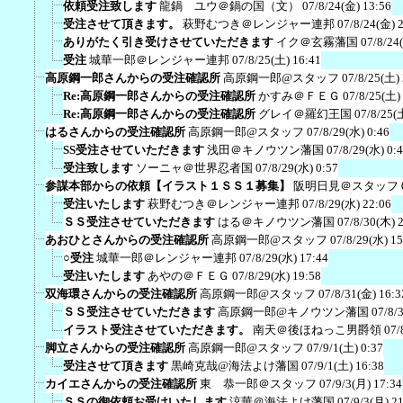
依頼受注致します
龍鍋 ユウ＠鍋の国（文）
07/8/24(金) 13:56
受注させて頂きます。
萩野むつき＠レンジャー連邦
07/8/24(金) 
ありがたく引き受けさせていただきます
イク＠玄霧藩国
07/8/24
受注
城華一郎＠レンジャー連邦
07/8/25(土) 16:41
高原鋼一郎さんからの受注確認所
高原鋼一郎@スタッフ
07/8/25(土)
Re:高原鋼一郎さんからの受注確認所
かすみ＠ＦＥＧ
07/8/25(土)
Re:高原鋼一郎さんからの受注確認所
グレイ＠羅幻王国
07/8/25(
はるさんからの受注確認所
高原鋼一郎@スタッフ
07/8/29(水) 0:46
SS受注させていただきます
浅田＠キノウツン藩国
07/8/29(水) 0:
受注致します
ソーニャ＠世界忍者国
07/8/29(水) 0:57
参謀本部からの依頼【イラスト１ＳＳ１募集】
阪明日見＠スタッフ
受注いたします
萩野むつき＠レンジャー連邦
07/8/29(水) 22:06
ＳＳ受注させていただきます
はる＠キノウツン藩国
07/8/30(木) 
あおひとさんからの受注確認所
高原鋼一郎@スタッフ
07/8/29(水) 15
○受注
城華一郎＠レンジャー連邦
07/8/29(水) 17:44
受注いたします
あやの＠ＦＥＧ
07/8/29(水) 19:58
双海環さんからの受注確認所
高原鋼一郎@スタッフ
07/8/31(金) 16:3
ＳＳ受注させていただきます
高原鋼一郎@キノウツン藩国
07/8/
イラスト受注させていただきます。
南天＠後ほねっこ男爵領
07/
脚立さんからの受注確認所
高原鋼一郎@スタッフ
07/9/1(土) 0:37
受注させて頂きます
黒崎克哉@海法よけ藩国
07/9/1(土) 16:38
カイエさんからの受注確認所
東 恭一郎＠スタッフ
07/9/3(月) 17:34
ＳＳの御依頼お受けいたします
涼華＠海法よけ藩国
07/9/3(月) 2