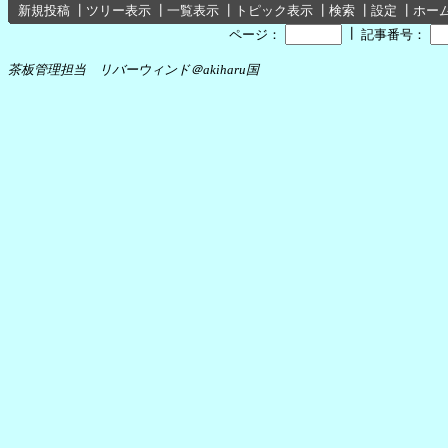
新規投稿
┃
ツリー表示
┃
一覧表示
┃
トピック表示
┃
検索
┃
設定
┃
ホー
┃
ページ：
記事番号：
茶板管理担当 リバーウィンド＠akiharu国