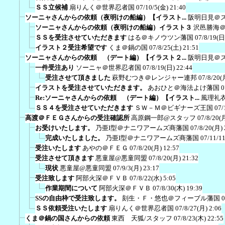
ＳＳ立候補
扇りんく＠世界忍者国
07/10/5(金) 21:40
ソーニャさんからの依頼（夜明けの船編）【イラスト...
阪明日見＠
ソーニャさんからの依頼（夜明けの船編）イラスト３
沢邑勝海
ＳＳを受注させていただきます
はる＠キノウツン藩国
07/8/19(日
イラスト２受注希望です
くま＠鍋の国
07/8/25(土) 21:51
ソーニャさんからの依頼 （デート編）【イラスト２...
阪明日見＠
一件受注あり
ソーニャ＠世界忍者国
07/8/19(日) 22:44
受注させて頂きました
萩野むつき＠レンジャー連邦
07/8/20(
イラストを受注させていただきます。
あおひと＠海法よけ藩国
0
Re:ソーニャさんからの依頼 （デート編）【イラスト...
風理礼
ＳＳ４を受注させていただきます
ＳＷ－Ｍ＠ビギナーズ王国
07/
高渡＠ＦＥＧさんからの受注確認所
高原鋼一郎@スタッフ
07/8/20(
お受けいたします。
乃亜I型＠ナニワアームズ商藩国
07/8/20(月) 
完成いたしました。
乃亜I型＠ナニワアームズ商藩国
07/11/1
受注いたします
あやの＠ＦＥＧ
07/8/20(月) 12:57
受注させて頂きます
悪童屋@悪童同盟
07/8/20(月) 21:32
現状
悪童屋@悪童同盟
07/9/3(月) 23:17
受注致します
阿部火深＠ＦＶＢ
07/8/22(水) 5:05
作業期間について
阿部火深＠ＦＶＢ
07/8/30(木) 19:39
SSの自由枠で受注致します。
刻生・Ｆ・悠也＠フィーブル藩国
0
ＳＳ依頼受注いたします
扇りんく＠世界忍者国
07/8/27(月) 2:06
くま＠鍋の国さんからの依頼
東西 天狐/スタッフ
07/8/23(木) 22:55