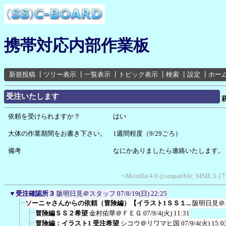
携帯対応内部作業板
新規投稿
┃
ツリー表示
┃
一覧表示
┃
トピック表示
┃
検索
┃
設定
┃
ホー
受注いたします
依頼を受けられますか？ はい
大体の作業期間をお書き下さい。 1週間程度（9/29ごろ）
備考 なにかありましたら連絡いたします。
<Mozilla/4.0 (compatible; MSIE 5.1
▼
受注確認所３
阪明日見＠スタッフ
07/8/19(日) 22:25
ソーニャさんからの依頼（冒険編）【イラスト1ＳＳ１...
阪明日見＠
冒険編ＳＳ２希望
金村佑華＠ＦＥＧ
07/9/4(火) 11:31
冒険編：イラスト1 受注希望
シコウ＠リワマヒ国
07/9/4(火) 15:0