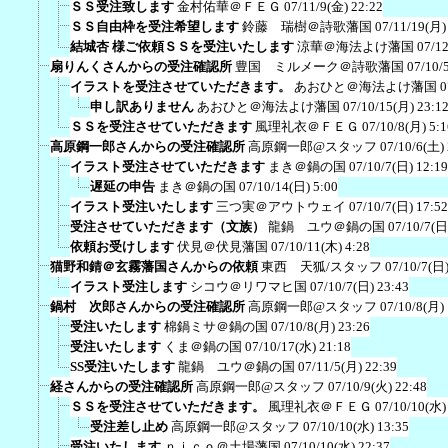
ＳＳ受注致します
金村佑華＠ＦＥＧ
07/11/9(金) 22:22
ＳＳ自由枠を受注希望します
鈴藤 瑞樹＠詩歌藩国
07/11/19(月)
結城杏 様ご依頼ＳＳを受注いたします
涼華＠海法よけ藩国
07/12
扇りんくさんからの受注確認所
豊国 ミルメーク＠詩歌藩国
07/10/
イラストを受注させていただきます。
あおひと＠海法よけ藩国
0
申し訳ありません
あおひと＠海法よけ藩国
07/10/15(月) 23:1
ＳＳを受注させていただきます
風理礼衣＠ＦＥＧ
07/10/8(月) 5:1
高原鋼一郎さんからの受注確認所
高原鋼一郎@スタッフ
07/10/6(土)
イラスト受注させていただきます
まき＠鍋の国
07/10/7(日) 12:19
遅延の申告
まき＠鍋の国
07/10/14(日) 5:00
イラスト受注いたします
三つ実＠アウトウェイ
07/10/7(日) 17:52
受注させていただきます（文族）
龍鍋 ユウ＠鍋の国
07/10/7(日
依頼お受けします
伏見＠伏見藩国
07/10/11(木) 4:28
猫野和錆＠玄霧藩国さんからの依頼
東西 天狐/スタッフ
07/10/7(日)
イラスト受注します
シコウ＠リワマヒ国
07/10/7(日) 23:43
鍋村 次郎さんからの受注確認所
高原鋼一郎@スタッフ
07/10/8(月)
受注いたします
棉鍋ミサ＠鍋の国
07/10/8(月) 23:26
受注いたします
くま＠鍋の国
07/10/17(水) 21:18
SS受注いたします
龍鍋 ユウ＠鍋の国
07/11/5(月) 22:39
経さんからの受注確認所
高原鋼一郎@スタッフ
07/10/9(火) 22:48
ＳＳを受注させていただきます。
風理礼衣＠ＦＥＧ
07/10/10(水)
受注差し止め
高原鋼一郎@スタッフ
07/10/10(水) 13:35
受注いたします
ｎｉｃｏ＠土場藩国
07/10/10(水) 22:37