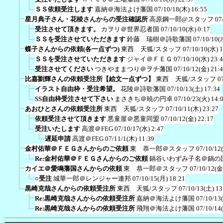
ＳＳ依頼受注します
嘉納＠海法よけ藩国
07/10/18(木) 16:55
星月典子さん・花稜さんからの受注確認所
高原鋼一郎@スタッフ
07
受注させて頂きます。
カヲリ＠世界忍者国
07/10/10(水) 0:17
ＳＳを受注させていただきます
鈴藤 瑞樹＠詩歌藩国
07/10/10(
蝶子さんからの依頼(各一点ずつ)
東西 天狐/スタッフ
07/10/10(水) 
ＳＳを受注させていただきます
ジャイ＠ＦＥＧ
07/10/10(水) 23:
受注させてください
つきやままつり＠ヲチ藩国
07/10/12(金) 21:
比嘉劉輝さんの依頼受注所【絵文一点ずつ】
東西 天狐/スタッフ
0
イラスト自由枠・受注希望。
花陵＠詩歌藩国
07/10/13(土) 17:34
SS自由枠受注させて下さい
まさきち＠暁の円卓
07/10/23(火) 14:
あおひとさんの依頼受注所
東西 天狐/スタッフ
07/10/11(木) 23:27
依頼受注させて頂きます
悪童屋＠悪童同盟
07/10/12(金) 22:17
受注いたします
高渡＠FEG
07/10/17(水) 2:47
遅延申請
高渡＠FEG
07/11/1(木) 11:39
金村佑華＠ＦＥＧさんからのご依頼
東 恭一郎＠スタッフ
07/10/12
Re:金村佑華＠ＦＥＧさんからのご依頼
鍋谷いわずみ子名＠鍋の
カイエ＠愛鳴藩国さんからの依頼
東 恭一郎＠スタッフ
07/10/12(金
○受注
城華一郎＠レンジャー連邦
07/10/15(月) 18:21
黒崎克哉さんからの依頼受注所
東西 天狐/スタッフ
07/10/13(土) 13
Re:黒崎克哉さんからの依頼受注所
嘉納＠海法よけ藩国
07/10/13
Re:黒崎克哉さんからの依頼受注所
飛翔＠海法よけ藩国
07/10/14