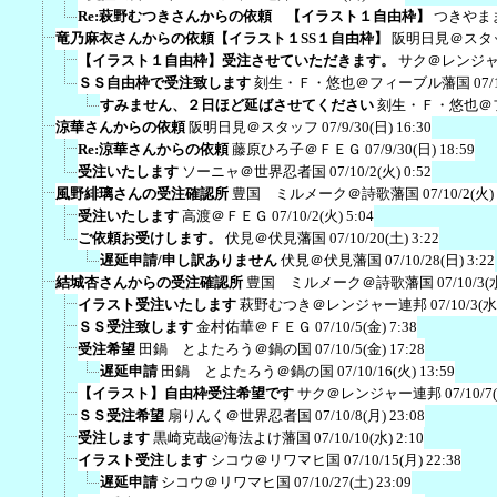
Re:萩野むつきさんからの依頼 【イラスト１自由枠】
つきやま
竜乃麻衣さんからの依頼【イラスト１SS１自由枠】
阪明日見＠スタ
【イラスト１自由枠】受注させていただきます。
サク＠レンジ
ＳＳ自由枠で受注致します
刻生・Ｆ・悠也＠フィーブル藩国
07/
すみません、２日ほど延ばさせてください
刻生・Ｆ・悠也＠
涼華さんからの依頼
阪明日見＠スタッフ
07/9/30(日) 16:30
Re:涼華さんからの依頼
藤原ひろ子＠ＦＥＧ
07/9/30(日) 18:59
受注いたします
ソーニャ＠世界忍者国
07/10/2(火) 0:52
風野緋璃さんの受注確認所
豊国 ミルメーク＠詩歌藩国
07/10/2(火)
受注いたします
高渡＠ＦＥＧ
07/10/2(火) 5:04
ご依頼お受けします。
伏見＠伏見藩国
07/10/20(土) 3:22
遅延申請/申し訳ありません
伏見＠伏見藩国
07/10/28(日) 3:22
結城杏さんからの受注確認所
豊国 ミルメーク＠詩歌藩国
07/10/3(
イラスト受注いたします
萩野むつき＠レンジャー連邦
07/10/3(水
ＳＳ受注致します
金村佑華＠ＦＥＧ
07/10/5(金) 7:38
受注希望
田鍋 とよたろう＠鍋の国
07/10/5(金) 17:28
遅延申請
田鍋 とよたろう＠鍋の国
07/10/16(火) 13:59
【イラスト】自由枠受注希望です
サク＠レンジャー連邦
07/10/7
ＳＳ受注希望
扇りんく＠世界忍者国
07/10/8(月) 23:08
受注します
黒崎克哉@海法よけ藩国
07/10/10(水) 2:10
イラスト受注します
シコウ＠リワマヒ国
07/10/15(月) 22:38
遅延申請
シコウ＠リワマヒ国
07/10/27(土) 23:09