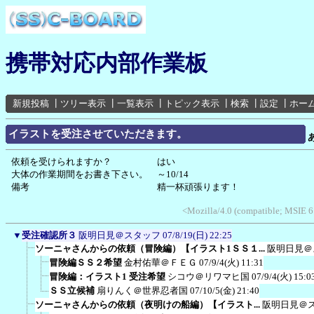
携帯対応内部作業板
新規投稿
┃
ツリー表示
┃
一覧表示
┃
トピック表示
┃
検索
┃
設定
┃
ホー
イラストを受注させていただきます。
依頼を受けられますか？ はい
大体の作業期間をお書き下さい。 ～10/14
備考 精一杯頑張ります！
<Mozilla/4.0 (compatible; MSIE 
▼
受注確認所３
阪明日見＠スタッフ
07/8/19(日) 22:25
ソーニャさんからの依頼（冒険編）【イラスト1ＳＳ１...
阪明日見＠
冒険編ＳＳ２希望
金村佑華＠ＦＥＧ
07/9/4(火) 11:31
冒険編：イラスト1 受注希望
シコウ＠リワマヒ国
07/9/4(火) 15:0
ＳＳ立候補
扇りんく＠世界忍者国
07/10/5(金) 21:40
ソーニャさんからの依頼（夜明けの船編）【イラスト...
阪明日見＠