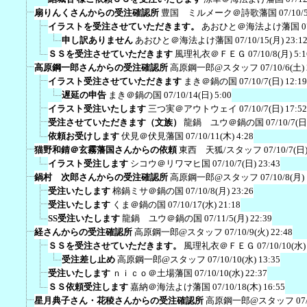
扇りんくさんからの受注確認所
豊国 ミルメーク＠詩歌藩国
07/10/
イラストを受注させていただきます。
あおひと＠海法よけ藩国
0
申し訳ありません
あおひと＠海法よけ藩国
07/10/15(月) 23:1
ＳＳを受注させていただきます
風理礼衣＠ＦＥＧ
07/10/8(月) 5:1
高原鋼一郎さんからの受注確認所
高原鋼一郎@スタッフ
07/10/6(土)
イラスト受注させていただきます
まき＠鍋の国
07/10/7(日) 12:19
遅延の申告
まき＠鍋の国
07/10/14(日) 5:00
イラスト受注いたします
三つ実＠アウトウェイ
07/10/7(日) 17:52
受注させていただきます（文族）
龍鍋 ユウ＠鍋の国
07/10/7(日
依頼お受けします
伏見＠伏見藩国
07/10/11(木) 4:28
猫野和錆＠玄霧藩国さんからの依頼
東西 天狐/スタッフ
07/10/7(日)
イラスト受注します
シコウ＠リワマヒ国
07/10/7(日) 23:43
鍋村 次郎さんからの受注確認所
高原鋼一郎@スタッフ
07/10/8(月)
受注いたします
棉鍋ミサ＠鍋の国
07/10/8(月) 23:26
受注いたします
くま＠鍋の国
07/10/17(水) 21:18
SS受注いたします
龍鍋 ユウ＠鍋の国
07/11/5(月) 22:39
経さんからの受注確認所
高原鋼一郎@スタッフ
07/10/9(火) 22:48
ＳＳを受注させていただきます。
風理礼衣＠ＦＥＧ
07/10/10(水)
受注差し止め
高原鋼一郎@スタッフ
07/10/10(水) 13:35
受注いたします
ｎｉｃｏ＠土場藩国
07/10/10(水) 22:37
ＳＳ依頼受注します
嘉納＠海法よけ藩国
07/10/18(木) 16:55
星月典子さん・花稜さんからの受注確認所
高原鋼一郎@スタッフ
07