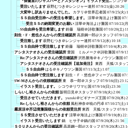
『保健室のジャスパーとアスタシオン』イラスト受注...
シコウ＠
受注いたします
萩野むつき＠レンジャー連邦
07/9/21(金) 20:26
大変申し訳ありませんでした。
カヲリ＠世界忍者国
07/9/25(火) 
ＳＳ自由受注枠への受注を希望します。
涼華＠海法よけ藩国
07/
受注ＳＳの納期変更のお願い
涼華＠海法よけ藩国
07/10/22(月
SS自由枠を受注希望します
鈴藤 瑞樹＠詩歌藩国
07/10/20(土) 1
刻生・F・悠也さんからの受注確認所
高原鋼一郎@スタッフ
07/9/12
受注致します
萩野むつき＠レンジャー連邦
07/9/12(水) 10:18
ＳＳ自由枠で受注致します
鈴藤 瑞樹＠詩歌藩国
07/10/4(木) 20
アシタスナオさんの受注確認所
豊国 ミルメーク＠詩歌藩国
07/9/1
Re:アシタスナオさんの受注確認所
沢邑勝海＠キノウツン藩国
07
アシタスナオさんの受注確認所【追加発注】
東西 天狐/スタッ
ＳＳ自由枠
はる＠キノウツン藩国
07/11/3(土) 1:07
ＳＳ自由枠で受注致します
刻生・Ｆ・悠也＠フィーブル藩国
07/
SW-Mさんからの依頼確認所
東 恭一郎＠スタッフ
07/9/16(日) 23:1
イラスト受注します。
シコウ＠リワマヒ国
07/9/16(日) 23:36
しらいし裕さんからの依頼
阪明日見＠スタッフ
07/9/18(火) 2:06
受注させていただきます。
yuzuki＠ビギナーズ王国
07/9/20(木) 
Re:しらいし裕さんからの依頼
風杜神奈＠暁の円卓
07/10/27(土) 
霧原涼＠芥辺境藩国様からの依頼受注所
東西 天狐/スタッフ
07/9/
ＳＳ受注させていただきます
涼華＠海法よけ藩国
07/9/19(水) 22
イラスト受注いたします
鍋 ヒサ子＠鍋の国
07/9/20(木) 21:56
ＳＯＵさんからの受注確認所
高原鋼一郎@スタッフ
07/9/20(木) 23:1