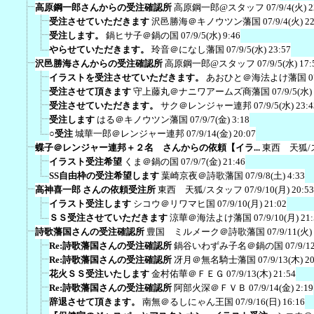
高原鋼一郎さんからの受注確認所
高原鋼一郎@スタッフ
07/9/4(火) 2
受注させていただきます
沢邑勝海＠キノウツン藩国
07/9/4(火) 2
受注します。
鍋ヒサ子＠鍋の国
07/9/5(水) 9:46
やらせていただきます。
玲音＠になし藩国
07/9/5(水) 23:57
沢邑勝海さんからの受注確認所
高原鋼一郎@スタッフ
07/9/5(水) 17:
イラストを受注させていただきます。
あおひと＠海法よけ藩国
0
受注させて頂きます
守上藤丸＠ナニワアームズ商藩国
07/9/5(水)
受注させていただきます。
サク＠レンジャー連邦
07/9/5(水) 23:4
受注します
はる＠キノウツン藩国
07/9/7(金) 3:18
○受注
城華一郎＠レンジャー連邦
07/9/14(金) 20:07
蝶子＠レンジャー連邦＋２名 さんからの依頼【イラ...
東西 天狐/
イラスト受注希望
くま＠鍋の国
07/9/7(金) 21:46
SS自由枠の受注希望します
葉崎京夜＠詩歌藩国
07/9/8(土) 4:33
高神喜一郎 さんの依頼受注所
東西 天狐/スタッフ
07/9/10(月) 20:53
イラスト受注します
シコウ＠リワマヒ国
07/9/10(月) 21:02
ＳＳ受注させていただきます
涼華＠海法よけ藩国
07/9/10(月) 21
詩歌藩国さんの受注確認所
豊国 ミルメーク＠詩歌藩国
07/9/11(火)
Re:詩歌藩国さんの受注確認所
鍋谷いわずみ子名＠鍋の国
07/9/1
Re:詩歌藩国さんの受注確認所
冴月＠無名騎士藩国
07/9/13(木) 2
花火ＳＳ受注いたします
金村佑華＠ＦＥＧ
07/9/13(木) 21:54
Re:詩歌藩国さんの受注確認所
阿部火深＠ＦＶＢ
07/9/14(金) 2:19
辞退させて頂きます。
南無＠るしにゃん王国
07/9/16(日) 16:16