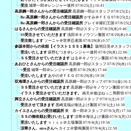
受注
城華一郎＠レンジャー連邦
07/8/25(土) 16:41
高原鋼一郎さんからの受注確認所
高原鋼一郎@スタッフ
07/8/25(土)
Re:高原鋼一郎さんからの受注確認所
かすみ＠ＦＥＧ
07/8/25(土)
Re:高原鋼一郎さんからの受注確認所
グレイ＠羅幻王国
07/8/25(
はるさんからの受注確認所
高原鋼一郎@スタッフ
07/8/29(水) 0:46
SS受注させていただきます
浅田＠キノウツン藩国
07/8/29(水) 0:
受注致します
ソーニャ＠世界忍者国
07/8/29(水) 0:57
参謀本部からの依頼【イラスト１ＳＳ１募集】
阪明日見＠スタッフ
受注いたします
萩野むつき＠レンジャー連邦
07/8/29(水) 22:06
ＳＳ受注させていただきます
はる＠キノウツン藩国
07/8/30(木) 
あおひとさんからの受注確認所
高原鋼一郎@スタッフ
07/8/29(水) 15
○受注
城華一郎＠レンジャー連邦
07/8/29(水) 17:44
受注いたします
あやの＠ＦＥＧ
07/8/29(水) 19:58
双海環さんからの受注確認所
高原鋼一郎@スタッフ
07/8/31(金) 16:3
ＳＳ受注させていただきます
高原鋼一郎@キノウツン藩国
07/8/
イラスト受注させていただきます。
南天＠後ほねっこ男爵領
07/
脚立さんからの受注確認所
高原鋼一郎@スタッフ
07/9/1(土) 0:37
受注させて頂きます
黒崎克哉@海法よけ藩国
07/9/1(土) 16:38
カイエさんからの受注確認所
東 恭一郎＠スタッフ
07/9/3(月) 17:34
ＳＳの御依頼お受けいたします
涼華＠海法よけ藩国
07/9/3(月) 2
受注いたします
ｎｉｃｏ＠土場藩国
07/9/4(火) 19:56
涼華さん、nicoさんへ
カイエ＠愛鳴藩国
07/9/4(火) 22:58