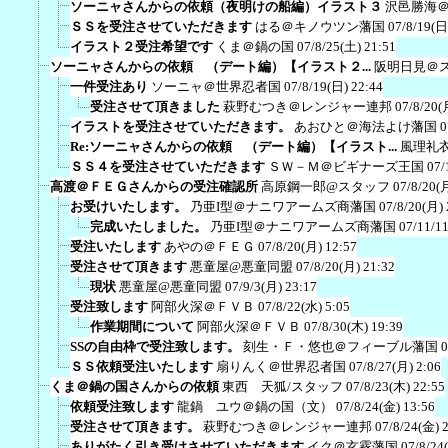
ソーニャさんからの依頼（夜明けの船編）イラスト３
沢邑勝海
ＳＳを受注させていただきます
はる＠キノウツン藩国
07/8/19(日
イラスト２受注希望です
くま＠鍋の国
07/8/25(土) 21:51
ソーニャさんからの依頼 （デート編）【イラスト２...
阪明日見＠
一件受注あり
ソーニャ＠世界忍者国
07/8/19(日) 22:44
受注させて頂きました
萩野むつき＠レンジャー連邦
07/8/20(
イラストを受注させていただきます。
あおひと＠海法よけ藩国
0
Re:ソーニャさんからの依頼 （デート編）【イラスト...
風理礼
ＳＳ４を受注させていただきます
ＳＷ－Ｍ＠ビギナーズ王国
07/
高渡＠ＦＥＧさんからの受注確認所
高原鋼一郎@スタッフ
07/8/20(
お受けいたします。
乃亜I型＠ナニワアームズ商藩国
07/8/20(月) 
完成いたしました。
乃亜I型＠ナニワアームズ商藩国
07/11/1
受注いたします
あやの＠ＦＥＧ
07/8/20(月) 12:57
受注させて頂きます
悪童屋@悪童同盟
07/8/20(月) 21:32
現状
悪童屋@悪童同盟
07/9/3(月) 23:17
受注致します
阿部火深＠ＦＶＢ
07/8/22(水) 5:05
作業期間について
阿部火深＠ＦＶＢ
07/8/30(木) 19:39
SSの自由枠で受注致します。
刻生・Ｆ・悠也＠フィーブル藩国
0
ＳＳ依頼受注いたします
扇りんく＠世界忍者国
07/8/27(月) 2:06
くま＠鍋の国さんからの依頼
東西 天狐/スタッフ
07/8/23(木) 22:55
依頼受注致します
龍鍋 ユウ＠鍋の国（文）
07/8/24(金) 13:56
受注させて頂きます。
萩野むつき＠レンジャー連邦
07/8/24(金) 
ありがたく引き受けさせていただきます
イク＠玄霧藩国
07/8/24