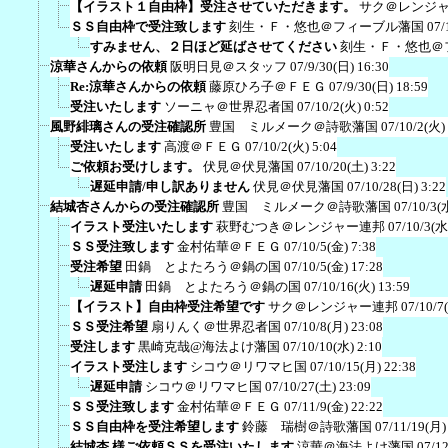
【イラスト１自由枠】受注させていただきます。
サク＠レンジ
ＳＳ自由枠で受注致します
刻生・Ｆ・悠也＠フィーブル藩国
07/
すみません、２日ほど延ばさせてください
刻生・Ｆ・悠也＠
涼華さんからの依頼
阪明日見＠スタッフ
07/9/30(日) 16:30
Re:涼華さんからの依頼
藤原ひろ子＠ＦＥＧ
07/9/30(日) 18:59
受注いたします
ソーニャ＠世界忍者国
07/10/2(火) 0:52
風野緋璃さんの受注確認所
豊国 ミルメーク＠詩歌藩国
07/10/2(火)
受注いたします
高渡＠ＦＥＧ
07/10/2(火) 5:04
ご依頼お受けします。
伏見＠伏見藩国
07/10/20(土) 3:22
遅延申請/申し訳ありません
伏見＠伏見藩国
07/10/28(日) 3:22
結城杏さんからの受注確認所
豊国 ミルメーク＠詩歌藩国
07/10/3(
イラスト受注いたします
萩野むつき＠レンジャー連邦
07/10/3(水
ＳＳ受注致します
金村佑華＠ＦＥＧ
07/10/5(金) 7:38
受注希望
田鍋 とよたろう＠鍋の国
07/10/5(金) 17:28
遅延申請
田鍋 とよたろう＠鍋の国
07/10/16(火) 13:59
【イラスト】自由枠受注希望です
サク＠レンジャー連邦
07/10/7
ＳＳ受注希望
扇りんく＠世界忍者国
07/10/8(月) 23:08
受注します
黒崎克哉@海法よけ藩国
07/10/10(水) 2:10
イラスト受注します
シコウ＠リワマヒ国
07/10/15(月) 22:38
遅延申請
シコウ＠リワマヒ国
07/10/27(土) 23:09
ＳＳ受注致します
金村佑華＠ＦＥＧ
07/11/9(金) 22:22
ＳＳ自由枠を受注希望します
鈴藤 瑞樹＠詩歌藩国
07/11/19(月)
結城杏 様ご依頼ＳＳを受注いたします
涼華＠海法よけ藩国
07/12