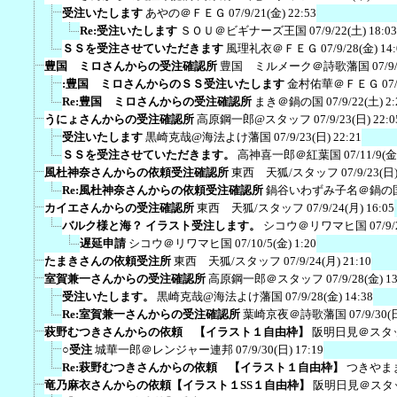
受注いたします
あやの＠ＦＥＧ
07/9/21(金) 22:53
Re:受注いたします
ＳＯＵ＠ビギナーズ王国
07/9/22(土) 18:03
ＳＳを受注させていただきます
風理礼衣＠ＦＥＧ
07/9/28(金) 14
豊国 ミロさんからの受注確認所
豊国 ミルメーク＠詩歌藩国
07/9
:豊国 ミロさんからのＳＳ受注いたします
金村佑華＠ＦＥＧ
07
Re:豊国 ミロさんからの受注確認所
まき＠鍋の国
07/9/22(土) 2:
うにょさんからの受注確認所
高原鋼一郎@スタッフ
07/9/23(日) 22:0
受注いたします
黒崎克哉@海法よけ藩国
07/9/23(日) 22:21
ＳＳを受注させていただきます。
高神喜一郎＠紅葉国
07/11/9(金
風杜神奈さんからの依頼受注確認所
東西 天狐/スタッフ
07/9/23(日)
Re:風杜神奈さんからの依頼受注確認所
鍋谷いわずみ子名＠鍋の
カイエさんからの受注確認所
東西 天狐/スタッフ
07/9/24(月) 16:05
バルク様と海？ イラスト受注します。
シコウ＠リワマヒ国
07/9/
遅延申請
シコウ＠リワマヒ国
07/10/5(金) 1:20
たまきさんの依頼受注所
東西 天狐/スタッフ
07/9/24(月) 21:10
室賀兼一さんからの受注確認所
高原鋼一郎＠スタッフ
07/9/28(金) 1
受注いたします。
黒崎克哉@海法よけ藩国
07/9/28(金) 14:38
Re:室賀兼一さんからの受注確認所
葉崎京夜＠詩歌藩国
07/9/30(
萩野むつきさんからの依頼 【イラスト１自由枠】
阪明日見＠スタ
○受注
城華一郎＠レンジャー連邦
07/9/30(日) 17:19
Re:萩野むつきさんからの依頼 【イラスト１自由枠】
つきやま
竜乃麻衣さんからの依頼【イラスト１SS１自由枠】
阪明日見＠スタ