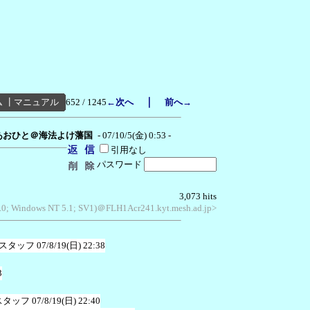
｜
ム
┃
マニュアル
652 / 1245
←次へ
前へ→
あおひと＠海法よけ藩国
- 07/10/5(金) 0:53 -
引用なし
パスワード
3,073 hits
6.0; Windows NT 5.1; SV1)＠FLH1Acr241.kyt.mesh.ad.jp>
スタッフ
07/8/19(日) 22:38
3
スタッフ
07/8/19(日) 22:40