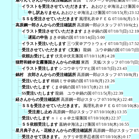
扇りんくさんからの受注確認所
豊国 ミルメーク＠詩歌藩国
07/10/
イラストを受注させていただきます。
あおひと＠海法よけ藩国
0
申し訳ありません
あおひと＠海法よけ藩国
07/10/15(月) 23:1
ＳＳを受注させていただきます
風理礼衣＠ＦＥＧ
07/10/8(月) 5:1
高原鋼一郎さんからの受注確認所
高原鋼一郎@スタッフ
07/10/6(土)
イラスト受注させていただきます
まき＠鍋の国
07/10/7(日) 12:19
遅延の申告
まき＠鍋の国
07/10/14(日) 5:00
イラスト受注いたします
三つ実＠アウトウェイ
07/10/7(日) 17:52
受注させていただきます（文族）
龍鍋 ユウ＠鍋の国
07/10/7(日
依頼お受けします
伏見＠伏見藩国
07/10/11(木) 4:28
猫野和錆＠玄霧藩国さんからの依頼
東西 天狐/スタッフ
07/10/7(日)
イラスト受注します
シコウ＠リワマヒ国
07/10/7(日) 23:43
鍋村 次郎さんからの受注確認所
高原鋼一郎@スタッフ
07/10/8(月)
受注いたします
棉鍋ミサ＠鍋の国
07/10/8(月) 23:26
受注いたします
くま＠鍋の国
07/10/17(水) 21:18
SS受注いたします
龍鍋 ユウ＠鍋の国
07/11/5(月) 22:39
経さんからの受注確認所
高原鋼一郎@スタッフ
07/10/9(火) 22:48
ＳＳを受注させていただきます。
風理礼衣＠ＦＥＧ
07/10/10(水)
受注差し止め
高原鋼一郎@スタッフ
07/10/10(水) 13:35
受注いたします
ｎｉｃｏ＠土場藩国
07/10/10(水) 22:37
ＳＳ依頼受注します
嘉納＠海法よけ藩国
07/10/18(木) 16:55
星月典子さん・花稜さんからの受注確認所
高原鋼一郎@スタッフ
07
受注させて頂きます。
カヲリ＠世界忍者国
07/10/10(水) 0:17