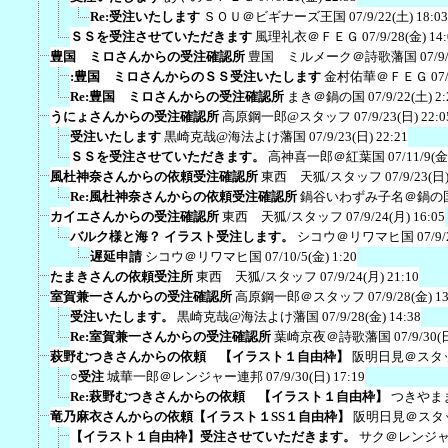
Re:受注いたします
ＳＯＵ＠ビギナーズ王国
07/9/22(土) 18:03
ＳＳを受注させていただきます
風理礼衣＠ＦＥＧ
07/9/28(金) 14
豊国 ミロさんからの受注確認所
豊国 ミルメーク＠詩歌藩国
07/9
:豊国 ミロさんからのＳＳ受注いたします
金村佑華＠ＦＥＧ
07
Re:豊国 ミロさんからの受注確認所
まき＠鍋の国
07/9/22(土) 2:
うにょさんからの受注確認所
高原鋼一郎@スタッフ
07/9/23(日) 22:0
受注いたします
黒崎克哉@海法よけ藩国
07/9/23(日) 22:21
ＳＳを受注させていただきます。
高神喜一郎＠紅葉国
07/11/9(金
風杜神奈さんからの依頼受注確認所
東西 天狐/スタッフ
07/9/23(日)
Re:風杜神奈さんからの依頼受注確認所
鍋谷いわずみ子名＠鍋の
カイエさんからの受注確認所
東西 天狐/スタッフ
07/9/24(月) 16:05
バルク様と海？ イラスト受注します。
シコウ＠リワマヒ国
07/9/
遅延申請
シコウ＠リワマヒ国
07/10/5(金) 1:20
たまきさんの依頼受注所
東西 天狐/スタッフ
07/9/24(月) 21:10
室賀兼一さんからの受注確認所
高原鋼一郎＠スタッフ
07/9/28(金) 1
受注いたします。
黒崎克哉@海法よけ藩国
07/9/28(金) 14:38
Re:室賀兼一さんからの受注確認所
葉崎京夜＠詩歌藩国
07/9/30(
萩野むつきさんからの依頼 【イラスト１自由枠】
阪明日見＠スタ
○受注
城華一郎＠レンジャー連邦
07/9/30(日) 17:19
Re:萩野むつきさんからの依頼 【イラスト１自由枠】
つきやま
竜乃麻衣さんからの依頼【イラスト１SS１自由枠】
阪明日見＠スタ
【イラスト１自由枠】受注させていただきます。
サク＠レンジ