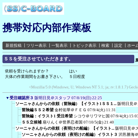
携帯対応内部作業板
新規投稿
┃
ツリー表示
┃
一覧表示
┃
トピック表示
┃
検索
┃
設定
┃
ホー
ＳＳを受注させていただきます。
依頼を受けられますか？ はい
大体の作業期間をお書き下さい。 ５日程度
<Mozilla/5.0 (Windows; U; Windows NT 5.1; ja; rv:1.8.1.7) Ge
▼
受注確認所３
阪明日見＠スタッフ
07/8/19(日) 22:25
ソーニャさんからの依頼（冒険編）【イラスト1ＳＳ１...
阪明日見＠
冒険編ＳＳ２希望
金村佑華＠ＦＥＧ
07/9/4(火) 11:31
冒険編：イラスト1 受注希望
シコウ＠リワマヒ国
07/9/4(火) 15:0
ＳＳ立候補
扇りんく＠世界忍者国
07/10/5(金) 21:40
ソーニャさんからの依頼（夜明けの船編）【イラスト...
阪明日見＠
ソーニャさんからの依頼（夜明けの船編）イラスト３
沢邑勝海