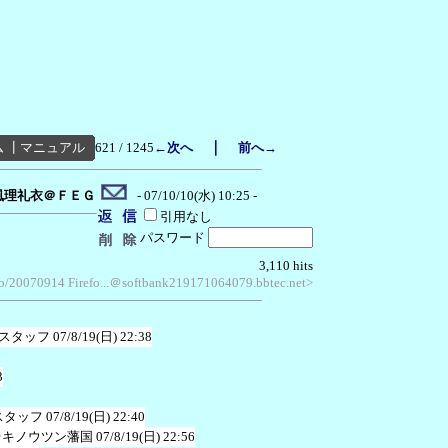
｜
ム
┃
マニュアル
621 / 1245
←次へ
前へ→
風理礼衣＠ＦＥＧ
- 07/10/10(水) 10:25 -
引用なし
パスワード
3,110 hits
cko/20070914 Firefo...＠softbank219171064079.bbtec.net>
スタッフ
07/8/19(日) 22:38
3
スタッフ
07/8/19(日) 22:40
＠キノウツン藩国
07/8/19(日) 22:56