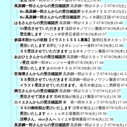
受注
城華一郎＠レンジャー連邦
07/8/25(土) 16:41
高原鋼一郎さんからの受注確認所
高原鋼一郎@スタッフ
07/8/25(土)
Re:高原鋼一郎さんからの受注確認所
かすみ＠ＦＥＧ
07/8/25(土)
Re:高原鋼一郎さんからの受注確認所
グレイ＠羅幻王国
07/8/25(
はるさんからの受注確認所
高原鋼一郎@スタッフ
07/8/29(水) 0:46
SS受注させていただきます
浅田＠キノウツン藩国
07/8/29(水) 0:
受注致します
ソーニャ＠世界忍者国
07/8/29(水) 0:57
参謀本部からの依頼【イラスト１ＳＳ１募集】
阪明日見＠スタッフ
受注いたします
萩野むつき＠レンジャー連邦
07/8/29(水) 22:06
ＳＳ受注させていただきます
はる＠キノウツン藩国
07/8/30(木) 
あおひとさんからの受注確認所
高原鋼一郎@スタッフ
07/8/29(水) 15
○受注
城華一郎＠レンジャー連邦
07/8/29(水) 17:44
受注いたします
あやの＠ＦＥＧ
07/8/29(水) 19:58
双海環さんからの受注確認所
高原鋼一郎@スタッフ
07/8/31(金) 16:3
ＳＳ受注させていただきます
高原鋼一郎@キノウツン藩国
07/8/
イラスト受注させていただきます。
南天＠後ほねっこ男爵領
07/
脚立さんからの受注確認所
高原鋼一郎@スタッフ
07/9/1(土) 0:37
受注させて頂きます
黒崎克哉@海法よけ藩国
07/9/1(土) 16:38
カイエさんからの受注確認所
東 恭一郎＠スタッフ
07/9/3(月) 17:34
ＳＳの御依頼お受けいたします
涼華＠海法よけ藩国
07/9/3(月) 2
受注いたします
ｎｉｃｏ＠土場藩国
07/9/4(火) 19:56
涼華さん、nicoさんへ
カイエ＠愛鳴藩国
07/9/4(火) 22:58
高原鋼一郎さんからの受注確認所
高原鋼一郎@スタッフ
07/9/4(火) 2