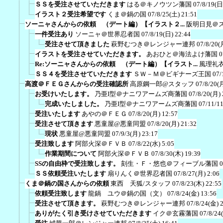
ＳＳを受注させていただきます
はる＠キノウツン藩国
07/8/19(日
イラスト２受注希望です
くま＠鍋の国
07/8/25(土) 21:51
ソーニャさんからの依頼 （デート編）【イラスト２...
阪明日見＠
一件受注あり
ソーニャ＠世界忍者国
07/8/19(日) 22:44
受注させて頂きました
萩野むつき＠レンジャー連邦
07/8/20(
イラストを受注させていただきます。
あおひと＠海法よけ藩国
0
Re:ソーニャさんからの依頼 （デート編）【イラスト...
風理礼
ＳＳ４を受注させていただきます
ＳＷ－Ｍ＠ビギナーズ王国
07/
高渡＠ＦＥＧさんからの受注確認所
高原鋼一郎@スタッフ
07/8/20(
お受けいたします。
乃亜I型＠ナニワアームズ商藩国
07/8/20(月) 
完成いたしました。
乃亜I型＠ナニワアームズ商藩国
07/11/1
受注いたします
あやの＠ＦＥＧ
07/8/20(月) 12:57
受注させて頂きます
悪童屋@悪童同盟
07/8/20(月) 21:32
現状
悪童屋@悪童同盟
07/9/3(月) 23:17
受注致します
阿部火深＠ＦＶＢ
07/8/22(水) 5:05
作業期間について
阿部火深＠ＦＶＢ
07/8/30(木) 19:39
SSの自由枠で受注致します。
刻生・Ｆ・悠也＠フィーブル藩国
0
ＳＳ依頼受注いたします
扇りんく＠世界忍者国
07/8/27(月) 2:06
くま＠鍋の国さんからの依頼
東西 天狐/スタッフ
07/8/23(木) 22:55
依頼受注致します
龍鍋 ユウ＠鍋の国（文）
07/8/24(金) 13:56
受注させて頂きます。
萩野むつき＠レンジャー連邦
07/8/24(金) 
ありがたく引き受けさせていただきます
イク＠玄霧藩国
07/8/24