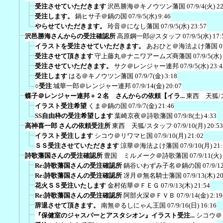
受注させていただきます
沢邑勝海＠キノウツン藩国
07/9/4(火) 2
受注します。
鍋ヒサ子＠鍋の国
07/9/5(水) 9:46
やらせていただきます。
玲音＠になし藩国
07/9/5(水) 23:57
沢邑勝海さんからの受注確認所
高原鋼一郎@スタッフ
07/9/5(水) 17:
イラストを受注させていただきます。
あおひと＠海法よけ藩国
0
受注させて頂きます
守上藤丸＠ナニワアームズ商藩国
07/9/5(水)
受注させていただきます。
サク＠レンジャー連邦
07/9/5(水) 23:4
受注します
はる＠キノウツン藩国
07/9/7(金) 3:18
○受注
城華一郎＠レンジャー連邦
07/9/14(金) 20:07
蝶子＠レンジャー連邦＋２名 さんからの依頼【イラ...
東西 天狐/
イラスト受注希望
くま＠鍋の国
07/9/7(金) 21:46
SS自由枠の受注希望します
葉崎京夜＠詩歌藩国
07/9/8(土) 4:33
高神喜一郎 さんの依頼受注所
東西 天狐/スタッフ
07/9/10(月) 20:53
イラスト受注します
シコウ＠リワマヒ国
07/9/10(月) 21:02
ＳＳ受注させていただきます
涼華＠海法よけ藩国
07/9/10(月) 21
詩歌藩国さんの受注確認所
豊国 ミルメーク＠詩歌藩国
07/9/11(火)
Re:詩歌藩国さんの受注確認所
鍋谷いわずみ子名＠鍋の国
07/9/1
Re:詩歌藩国さんの受注確認所
冴月＠無名騎士藩国
07/9/13(木) 2
花火ＳＳ受注いたします
金村佑華＠ＦＥＧ
07/9/13(木) 21:54
Re:詩歌藩国さんの受注確認所
阿部火深＠ＦＶＢ
07/9/14(金) 2:19
辞退させて頂きます。
南無＠るしにゃん王国
07/9/16(日) 16:16
『保健室のジャスパーとアスタシオン』イラスト受注...
シコウ＠