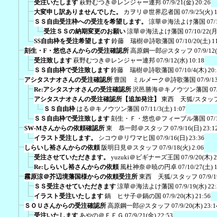
受注いたします
萩野むつき＠レンジャー連邦
07/9/21(金) 20:26
大変申し訳ありませんでした。
カヲリ＠世界忍者国
07/9/25(火) 
ＳＳ自由受注枠への受注を希望します。
涼華＠海法よけ藩国
07/
受注ＳＳの納期変更のお願い
涼華＠海法よけ藩国
07/10/22(月
SS自由枠を受注希望します
鈴藤 瑞樹＠詩歌藩国
07/10/20(土) 1
刻生・F・悠也さんからの受注確認所
高原鋼一郎@スタッフ
07/9/12
受注致します
萩野むつき＠レンジャー連邦
07/9/12(水) 10:18
ＳＳ自由枠で受注致します
鈴藤 瑞樹＠詩歌藩国
07/10/4(木) 20
アシタスナオさんの受注確認所
豊国 ミルメーク＠詩歌藩国
07/9/1
Re:アシタスナオさんの受注確認所
沢邑勝海＠キノウツン藩国
07
アシタスナオさんの受注確認所【追加発注】
東西 天狐/スタッ
ＳＳ自由枠
はる＠キノウツン藩国
07/11/3(土) 1:07
ＳＳ自由枠で受注致します
刻生・Ｆ・悠也＠フィーブル藩国
07/
SW-Mさんからの依頼確認所
東 恭一郎＠スタッフ
07/9/16(日) 23:1
イラスト受注します。
シコウ＠リワマヒ国
07/9/16(日) 23:36
しらいし裕さんからの依頼
阪明日見＠スタッフ
07/9/18(火) 2:06
受注させていただきます。
yuzuki＠ビギナーズ王国
07/9/20(木) 
Re:しらいし裕さんからの依頼
風杜神奈＠暁の円卓
07/10/27(土) 
霧原涼＠芥辺境藩国様からの依頼受注所
東西 天狐/スタッフ
07/9/
ＳＳ受注させていただきます
涼華＠海法よけ藩国
07/9/19(水) 22
イラスト受注いたします
鍋 ヒサ子＠鍋の国
07/9/20(木) 21:56
ＳＯＵさんからの受注確認所
高原鋼一郎@スタッフ
07/9/20(木) 23:1
受注いたします
あやの＠ＦＥＧ
07/9/21(金) 22:53