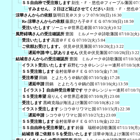
ＳＳ自由枠で受注致します
刻生・Ｆ・悠也＠フィーブル藩国
07/
すみません、２日ほど延ばさせてください
刻生・Ｆ・悠也＠
涼華さんからの依頼
阪明日見＠スタッフ
07/9/30(日) 16:30
Re:涼華さんからの依頼
藤原ひろ子＠ＦＥＧ
07/9/30(日) 18:59
受注いたします
ソーニャ＠世界忍者国
07/10/2(火) 0:52
風野緋璃さんの受注確認所
豊国 ミルメーク＠詩歌藩国
07/10/2(火)
受注いたします
高渡＠ＦＥＧ
07/10/2(火) 5:04
ご依頼お受けします。
伏見＠伏見藩国
07/10/20(土) 3:22
遅延申請/申し訳ありません
伏見＠伏見藩国
07/10/28(日) 3:22
結城杏さんからの受注確認所
豊国 ミルメーク＠詩歌藩国
07/10/3(
イラスト受注いたします
萩野むつき＠レンジャー連邦
07/10/3(水
ＳＳ受注致します
金村佑華＠ＦＥＧ
07/10/5(金) 7:38
受注希望
田鍋 とよたろう＠鍋の国
07/10/5(金) 17:28
遅延申請
田鍋 とよたろう＠鍋の国
07/10/16(火) 13:59
【イラスト】自由枠受注希望です
サク＠レンジャー連邦
07/10/7
ＳＳ受注希望
扇りんく＠世界忍者国
07/10/8(月) 23:08
受注します
黒崎克哉@海法よけ藩国
07/10/10(水) 2:10
イラスト受注します
シコウ＠リワマヒ国
07/10/15(月) 22:38
遅延申請
シコウ＠リワマヒ国
07/10/27(土) 23:09
ＳＳ受注致します
金村佑華＠ＦＥＧ
07/11/9(金) 22:22
ＳＳ自由枠を受注希望します
鈴藤 瑞樹＠詩歌藩国
07/11/19(月)
結城杏 様ご依頼ＳＳを受注いたします
涼華＠海法よけ藩国
07/12