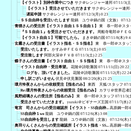
【イラスト】別枠作業中につき
サク＠レンジャー連邦
07/11/3(土
【イラスト】受注させていただきます
サク＠レンジャー連邦
遅延申請
サク＠レンジャー連邦
07/12/3(月) 0:23
ＳＳ自由枠を受注いたします
龍鍋 ユウ＠鍋の国（文族）
07/12
青狸さんの受注所【イラスト自由１ＳＳ自由１】
東 恭一郎＠スタ
『ＳＳ自由１』を受注させていただきます。
周船寺竜郎＠ＦＥ
【イラスト自由１】可能でしたら。
まき＠鍋の国
07/11/8(木) 9:4
玄霧さんの受注書【イラスト指名・ＳＳ指名】
東 恭一郎＠スタッ
受注いたします。
かすみ＠ＦＥＧ
07/11/3(土) 0:05
受注致します
阿部火深＠ＦＶＢ
07/11/3(土) 2:25
蝶子さんの受注書【イラスト自由１・ＳＳ指名】
東 恭一郎＠スタ
イラスト自由枠・受注希望。
花陵＠詩歌藩国
07/11/11(日) 20:22
ログを、頂いてきました。
花陵＠詩歌藩国
07/11/12(月) 22:2
申し訳ございません
伏見＠伏見藩国
08/2/20(水) 21:25
環月怜夜さんからの依頼受注【指名のみ】
東西 天狐/スタッフ
07/
Re:環月怜夜さんからの依頼受注【指名のみ】
カヲリ＠世界忍者
風野緋璃さんの受注所【指名のみ】
東 恭一郎＠スタッフ
07/11/3(
受注させていただきます。
yuzuki＠ビギナーズ王国
07/11/7(水) 
竜宮 司さんからの受注確認所【イラスト・SS自由枠...
高原鋼一郎
SS自由枠１wo
龍鍋 ユウ＠鍋の国
07/12/6(木) 3:08
SS自由枠を受注します
龍鍋 ユウ＠鍋の国（文族）
07/12/6(木) 
奥羽りんくさんからの受注確認所【イラスト指名・SS...
高原鋼一郎