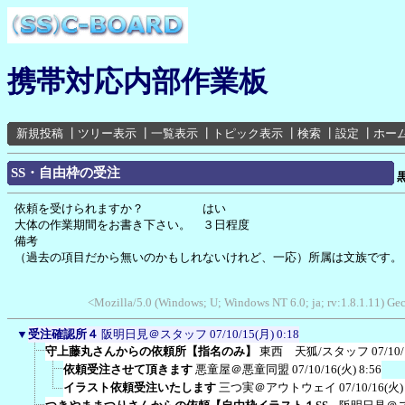
携帯対応内部作業板
新規投稿
┃
ツリー表示
┃
一覧表示
┃
トピック表示
┃
検索
┃
設定
┃
ホー
SS・自由枠の受注
依頼を受けられますか？ はい
大体の作業期間をお書き下さい。 ３日程度
備考
（過去の項目だから無いのかもしれないけれど、一応）所属は文族です。
<Mozilla/5.0 (Windows; U; Windows NT 6.0; ja; rv:1.8.1.11) G
▼
受注確認所４
阪明日見＠スタッフ
07/10/15(月) 0:18
守上藤丸さんからの依頼所【指名のみ】
東西 天狐/スタッフ
07/10
依頼受注させて頂きます
悪童屋＠悪童同盟
07/10/16(火) 8:56
イラスト依頼受注いたします
三つ実＠アウトウェイ
07/10/16(火)