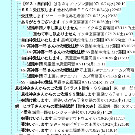
【SS３：自由枠】
はる＠キノウツン藩国
07/10/24(水) 20:19
ＳＳ１受注致します
金村佑華＠ＦＥＧ
07/10/24(水) 22:03
受注致します
ソーニャ＠世界忍者国
07/10/25(木) 23:38
ありがとうございます
イク＠玄霧藩国
07/10/26(金) 1:39
遅延申請／申し訳ありません・・
イク＠玄霧藩国
07/11/17(土
重ねて申し訳ありません
イク＠玄霧藩国
07/12/1(土) 4:33
自由枠受注いたします
黒崎克哉@海法よけ藩国
07/10/26(金) 13:4
Re:高神喜一郎 さんの依頼受注所 SS
嘉納＠海法よけ藩国
07/10/2
Re:高神喜一郎 さんの依頼受注所 SS
嘉納＠海法よけ藩国
07/1
自由枠受注いたします。
悪童屋＠悪童同盟
07/10/26(金) 16:33
遅延申請
悪童屋＠悪童同盟
07/11/5(月) 15:11
Re:高神喜一郎 さんの依頼受注所
守上藤丸＠ナニワアームズ商藩
遅延申請
守上藤丸＠ナニワアームズ商藩国
07/11/2(金) 1:41
SS・自由枠の受注
黒霧＠玄霧藩国
07/12/25(火) 19:28
風杜神奈さんからのご依頼【イラスト指名・ＳＳ自由】
東 恭一郎
風杜神奈さんからのご依頼ＳＳ受注します
藤原ひろ子＠ＦＥＧ
0
御請け致します。
鍋谷いわずみ子名＠鍋の国
07/10/25(木) 1:42
鍋 ヒサ子さんからの受注確認所【指名のみ】
高原鋼一郎@スタッ
○受注
城華一郎＠レンジャー連邦
07/10/26(金) 14:20
御受けいたします
三つ実＠アウトウェイ
07/10/26(金) 17:17
受注いたします
ＳＷ－Ｍ＠ビギナーズ王国
07/10/27(土) 21:40
受注いたします
ｎｉｃｏ＠土場藩国
07/10/28(日) 19:14