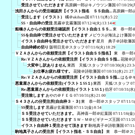
受注させていただきます
高原鋼一郎@キノウツン藩国
07/10/29(
浅田さんからの受注確認所【イラスト指名 ＳＳ自由...
高原鋼一郎
受注します（イラスト）
橘＠akiharu国
07/11/1(木) 5:22
SS・自由枠の受注
黒霧＠玄霧藩国
07/12/4(火) 13:14
≪
船橋さんからの依頼受注確認所【イラスト自由１ＳＳ...
東 恭一郎
SSを自由枠で受注させていただきます
メビウス@海法よけ藩国
0
イラスト自由枠を受注させていただきます
星月 典子＠詩歌藩
自由枠締め切り
阪明日見＠スタッフ
07/11/6(火) 18:29
ＶＺＡさんからの依頼受注所【イラスト自由ＳＳ指名】
東 恭一郎
Re:ＶＺＡさんからの依頼受注所【イラスト自由ＳＳ指...
花陵＠
大変申し訳ありません
東西 天狐/スタッフ
07/10/30(火) 23:3
お仕事お疲れ様です。
花陵＠詩歌藩国
07/10/31(水) 21:27
Re:ＶＺＡさんからの依頼受注所【イラスト自由ＳＳ指...
はる＠
悪童屋さんからの依頼受注(イラスト１SS１)
東西 天狐/スタッフ
07
Re:悪童屋さんからの依頼受注(イラスト１SS１)
伯牙
07/10/31(水)
受注致します
あやの＠ＦＥＧ
07/10/31(水) 21:00
Ｓ４３さんの分受注所[自由枠３・３]
東 恭一郎＠スタッフ
07/11/1
SS受注します
黒霧@玄霧藩国
07/11/2(金) 8:54
ＳＳ受注させていただきます。
高神喜一郎＠紅葉国
07/11/16(金)
ＳＳ受注させていただきます
ＳＷ－Ｍ＠ビギナーズ王国
07/11/2
イラスト自由枠１受注させて頂きます
駒地真子＠詩歌藩国
07/11
駒地真子さんの受注所【イラスト指名・ＳＳ自由】
東 恭一郎＠ス