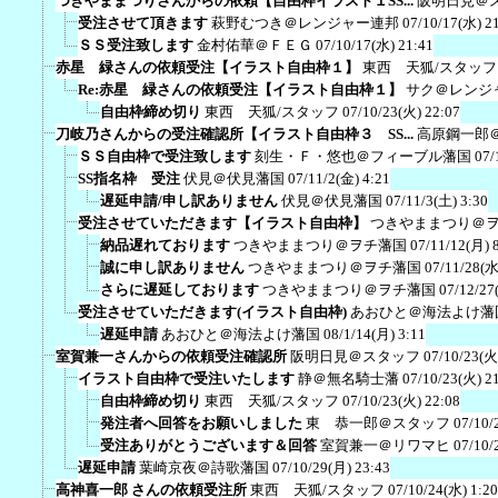
つきやままつりさんからの依頼【自由枠イラスト１SS...
阪明日見＠
受注させて頂きます
萩野むつき＠レンジャー連邦
07/10/17(水) 2
ＳＳ受注致します
金村佑華＠ＦＥＧ
07/10/17(水) 21:41
赤星 緑さんの依頼受注【イラスト自由枠１】
東西 天狐/スタッフ
Re:赤星 緑さんの依頼受注【イラスト自由枠１】
サク＠レンジ
自由枠締め切り
東西 天狐/スタッフ
07/10/23(火) 22:07
刀岐乃さんからの受注確認所【イラスト自由枠３ SS...
高原鋼一郎
ＳＳ自由枠で受注致します
刻生・Ｆ・悠也＠フィーブル藩国
07/
SS指名枠 受注
伏見＠伏見藩国
07/11/2(金) 4:21
遅延申請/申し訳ありません
伏見＠伏見藩国
07/11/3(土) 3:30
受注させていただきます【イラスト自由枠】
つきやままつり＠
納品遅れております
つきやままつり＠ヲチ藩国
07/11/12(月) 
誠に申し訳ありません
つきやままつり＠ヲチ藩国
07/11/28(水
さらに遅延しております
つきやままつり＠ヲチ藩国
07/12/27
受注させていただきます(イラスト自由枠)
あおひと＠海法よけ藩
遅延申請
あおひと＠海法よけ藩国
08/1/14(月) 3:11
室賀兼一さんからの依頼受注確認所
阪明日見＠スタッフ
07/10/23(火
イラスト自由枠で受注いたします
静＠無名騎士藩
07/10/23(火) 2
自由枠締め切り
東西 天狐/スタッフ
07/10/23(火) 22:08
発注者へ回答をお願いしました
東 恭一郎＠スタッフ
07/10/
受注ありがとうございます＆回答
室賀兼一＠リワマヒ
07/10/
遅延申請
葉崎京夜＠詩歌藩国
07/10/29(月) 23:43
高神喜一郎 さんの依頼受注所
東西 天狐/スタッフ
07/10/24(水) 1:20