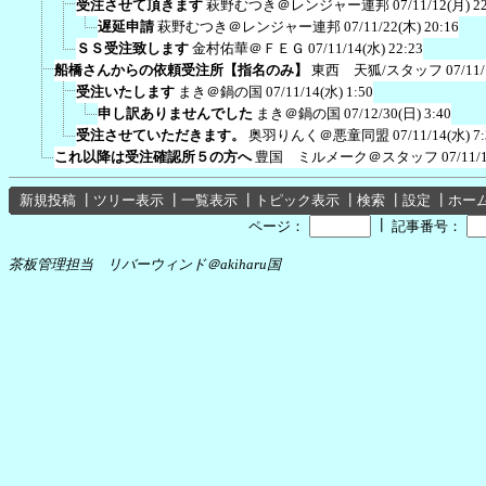
受注させて頂きます
萩野むつき＠レンジャー連邦
07/11/12(月) 2
遅延申請
萩野むつき＠レンジャー連邦
07/11/22(木) 20:16
ＳＳ受注致します
金村佑華＠ＦＥＧ
07/11/14(水) 22:23
船橋さんからの依頼受注所【指名のみ】
東西 天狐/スタッフ
07/11
受注いたします
まき＠鍋の国
07/11/14(水) 1:50
申し訳ありませんでした
まき＠鍋の国
07/12/30(日) 3:40
受注させていただきます。
奥羽りんく＠悪童同盟
07/11/14(水) 7
これ以降は受注確認所５の方へ
豊国 ミルメーク＠スタッフ
07/11/
新規投稿
┃
ツリー表示
┃
一覧表示
┃
トピック表示
┃
検索
┃
設定
┃
ホー
┃
ページ：
記事番号：
茶板管理担当 リバーウィンド＠akiharu国