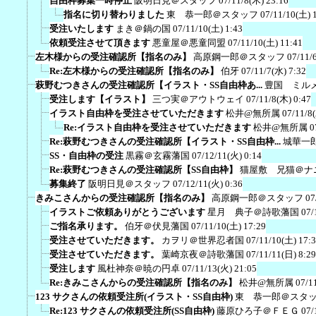
自由枠募集一時停止
阪明日見＠スタッフ
07/11/8(木) 23:16
指名に切り替わりました
東 恭一郎＠スタッフ
07/11/10(土) 
受注いたします
まき＠鍋の国
07/11/10(土) 1:43
依頼受注させて頂きます
悪童屋＠悪童同盟
07/11/10(土) 11:41
左木様からの受注確認所【指名のみ】
高原鋼一郎＠スタッフ
07/11/
Re:左木様からの受注確認所【指名のみ】
伯牙
07/11/7(水) 7:32
萩野むつきさんの受注確認所【イラスト・SS自由枠あ...
豊国 ミル
受注します【イラスト】
三つ実＠アウトウェイ
07/11/8(木) 0:47
イラスト自由枠を受注させていただきます
松井@無所属
07/11/8
Re:イラスト自由枠を受注させていただきます
松井@無所属
0
Re:萩野むつきさんの受注確認所【イラスト・SS自由枠...
城華一
SS・自由枠の受注
黒霧＠玄霧藩国
07/12/11(火) 0:14
Re:萩野むつきさんの受注確認所【SS自由枠】
猫屋敷 兄猫＠ナ
募集終了
阪明日見＠スタッフ
07/12/11(火) 0:36
きみこさんからの受注確認所【指名のみ】
高原鋼一郎＠スタッフ
07
イラストご依頼ありがとうございます
星月 典子＠詩歌藩国
07/
ご指名承ります。
伯牙＠伏見藩国
07/11/10(土) 17:29
受注させていただきます。
カヲリ＠世界忍者国
07/11/10(土) 17:
受注させていただきます。
葉崎京夜＠詩歌藩国
07/11/11(日) 8:29
受注します
風杜神奈＠暁の円卓
07/11/13(火) 21:05
Re:きみこさんからの受注確認所【指名のみ】
松井@無所属
07/1
123 サクさんの依頼受注所(イラスト・SS自由枠)
東 恭一郎＠スタ
Re:123 サクさんの依頼受注所(SS自由枠)
藤原ひろ子＠ＦＥＧ
07/