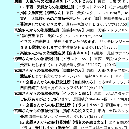
東西 天狐からの依頼受注所【イラスト２SS２】
東西 天狐/スタ
Re:東西 天狐からの依頼受注所【イラスト２SS２】
松井@無所
指名文族変更【涼華さん】
東西 天狐/スタッフ
07/10/28(日) 16:
東西 天狐様からのご依頼受注いたします【SS】
涼華＠海法よ
受注させていただきます。
周船寺竜郎＠ＦＥＧ
08/2/7(木) 17:53
高渡さんからの依頼受注所【自由枠のみ】
東西 天狐/スタッフ
07/
追加要望
東西 天狐/スタッフ
07/10/27(土) 22:24
イラスト自由枠１ 受注させていただきます。
サク＠レンジャ
ＳＳ１発注いたします
金村佑華＠ＦＥＧ
07/11/2(金) 22:55
高渡さんからの依頼受注所【自由枠ｓｓ】
猫屋敷 兄猫＠ナニ
涼華さんからの依頼受注所【イラスト１SS１】
東西 天狐/スタッフ
受注いたします
うにょ＠海法避け藩国
07/10/27(土) 20:43
玄霧さんからの依頼受注所【自由枠のみ】
東西 天狐/スタッフ
07/
受注致します
萩野むつき＠レンジャー連邦
07/10/28(日) 10:46
Re:玄霧さんからの依頼受注所【自由枠のみ】
はる＠キノウツン
自由枠終了
阪明日見＠スタッフ
07/10/30(火) 0:19
玄霧さんからの依頼受注所【イラスト１SS１】
東西 天狐/スタッフ
ご依頼ありがとうございます。
忌闇装介＠akiharu国
07/10/29(月)
Re:玄霧さんからの依頼受注所【イラスト１SS１】
青狸＠キノウ
玄霧さんからの依頼受注所【指名のみ絵２文２】
東西 天狐/スタッ
受注
城華一郎＠レンジャー連邦
07/10/28(日) 3:53
Re:玄霧さんからの依頼受注所【指名のみ絵２文２】
まき＠鍋の
イラスト受注します（備考付）
鍋 ヒサ子＠鍋の国
07/10/28(日)