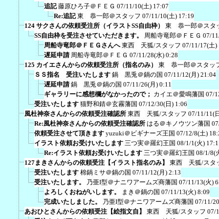
追記
藤原ひろ子＠ＦＥＧ
07/11/10(土) 17:07
Re:追記
東 恭一郎＠スタッフ
07/11/10(土) 17:19
124 サクさんの依頼受注所（イラストSS自由枠）
東 恭一郎＠スタ
SS自由枠を受注させていただきます。
周船寺竜郎＠ＦＥＧ
07/11
周船寺竜郎＠ＦＥＧさんへ
東西 天狐/スタッフ
07/11/17(土) 
遅延申請
周船寺竜郎＠ＦＥＧ
07/11/28(水) 0:28
125 カイエさんからの依頼受注所（指名のみ）
東 恭一郎＠スタッ
ＳＳ指名 受注いたします
鍋 黒兎＠鍋の国
07/11/12(月) 21:04
遅延申請
鍋 黒兎＠鍋の国
07/11/26(月) 0:11
ギャラリーに感想欄がなかったので；
カイエ＠愛鳴藩国
07/1
受注いたします
猫野和錆＠玄霧藩国
07/12/30(日) 1:06
風杜神奈さんからの依頼受注確認所
東西 天狐/スタッフ
07/11/11(日
Re:風杜神奈さんからの依頼受注確認所
はる＠キノウツン藩国
07
依頼受注させて頂きます
yuzuki＠ビギナーズ王国
07/12/8(土) 18:
イラスト依頼お受けいたします
三つ実＠羅幻王国
08/1/1(火) 17:1
Re:イラスト依頼お受けいたします
三つ実＠羅幻王国
08/1/8(
127まきさんからの依頼受注【イラスト指名のみ】
東西 天狐/スタ
受注いたします
棉鍋ミサ＠鍋の国
07/11/12(月) 2:13
受注いたします。
乃亜I型＠ナニワアームズ商藩国
07/11/13(火) 6
よろしくおねがいします。
まき＠鍋の国
07/11/13(火) 8:09
完成いたしました。
乃亜I型＠ナニワアームズ商藩国
07/11/2
あおひとさんからの依頼受注【絵指文自】
東西 天狐/スタッフ
07/