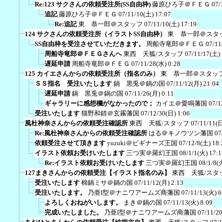
Re:123 サクさんの依頼受注所(SS自由枠)
藤原ひろ子＠ＦＥＧ
07/
追記
藤原ひろ子＠ＦＥＧ
07/11/10(土) 17:07
Re:追記
東 恭一郎＠スタッフ
07/11/10(土) 17:19
124 サクさんの依頼受注所（イラストSS自由枠）
東 恭一郎＠スタ
SS自由枠を受注させていただきます。
周船寺竜郎＠ＦＥＧ
07/11
周船寺竜郎＠ＦＥＧさんへ
東西 天狐/スタッフ
07/11/17(土) 
遅延申請
周船寺竜郎＠ＦＥＧ
07/11/28(水) 0:28
125 カイエさんからの依頼受注所（指名のみ）
東 恭一郎＠スタッ
ＳＳ指名 受注いたします
鍋 黒兎＠鍋の国
07/11/12(月) 21:04
遅延申請
鍋 黒兎＠鍋の国
07/11/26(月) 0:11
ギャラリーに感想欄がなかったので；
カイエ＠愛鳴藩国
07/1
受注いたします
猫野和錆＠玄霧藩国
07/12/30(日) 1:06
風杜神奈さんからの依頼受注確認所
東西 天狐/スタッフ
07/11/11(日
Re:風杜神奈さんからの依頼受注確認所
はる＠キノウツン藩国
07
依頼受注させて頂きます
yuzuki＠ビギナーズ王国
07/12/8(土) 18:
イラスト依頼お受けいたします
三つ実＠羅幻王国
08/1/1(火) 17:1
Re:イラスト依頼お受けいたします
三つ実＠羅幻王国
08/1/8(
127まきさんからの依頼受注【イラスト指名のみ】
東西 天狐/スタ
受注いたします
棉鍋ミサ＠鍋の国
07/11/12(月) 2:13
受注いたします。
乃亜I型＠ナニワアームズ商藩国
07/11/13(火) 6
よろしくおねがいします。
まき＠鍋の国
07/11/13(火) 8:09
完成いたしました。
乃亜I型＠ナニワアームズ商藩国
07/11/2