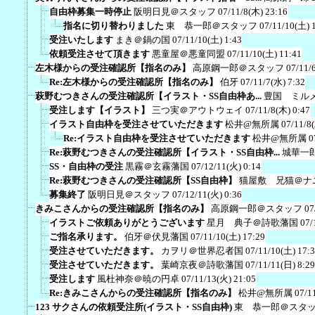
自由枠募集一時停止
阪明日見＠スタッフ
07/11/8(木) 23:16
指名に切り替わりました
東 恭一郎＠スタッフ
07/11/10(土) 
受注いたします
まき＠鍋の国
07/11/10(土) 1:43
依頼受注させて頂きます
悪童屋＠悪童同盟
07/11/10(土) 11:41
左木様からの受注確認所【指名のみ】
高原鋼一郎＠スタッフ
07/11/
Re:左木様からの受注確認所【指名のみ】
伯牙
07/11/7(水) 7:32
萩野むつきさんの受注確認所【イラスト・SS自由枠あ...
豊国 ミル
受注します【イラスト】
三つ実＠アウトウェイ
07/11/8(木) 0:47
イラスト自由枠を受注させていただきます
松井@無所属
07/11/8
Re:イラスト自由枠を受注させていただきます
松井@無所属
0
Re:萩野むつきさんの受注確認所【イラスト・SS自由枠...
城華一
SS・自由枠の受注
黒霧＠玄霧藩国
07/12/11(火) 0:14
Re:萩野むつきさんの受注確認所【SS自由枠】
猫屋敷 兄猫＠ナ
募集終了
阪明日見＠スタッフ
07/12/11(火) 0:36
きみこさんからの受注確認所【指名のみ】
高原鋼一郎＠スタッフ
07
イラストご依頼ありがとうございます
星月 典子＠詩歌藩国
07/
ご指名承ります。
伯牙＠伏見藩国
07/11/10(土) 17:29
受注させていただきます。
カヲリ＠世界忍者国
07/11/10(土) 17:
受注させていただきます。
葉崎京夜＠詩歌藩国
07/11/11(日) 8:29
受注します
風杜神奈＠暁の円卓
07/11/13(火) 21:05
Re:きみこさんからの受注確認所【指名のみ】
松井@無所属
07/1
123 サクさんの依頼受注所(イラスト・SS自由枠)
東 恭一郎＠スタ