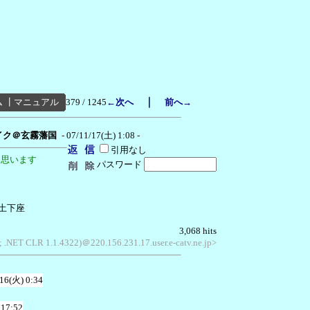
｜
ム
┃
マニュアル
379 / 1245
←次へ
前へ→
イク＠玄霧藩国
- 07/11/17(土) 1:08 -
引用なし
と思います
パスワード
土下座
3,068 hits
; .NET CLR 1.1.4322)＠220.156.231.17.user.e-catv.ne.jp>
/16(火) 0:34
 17:52