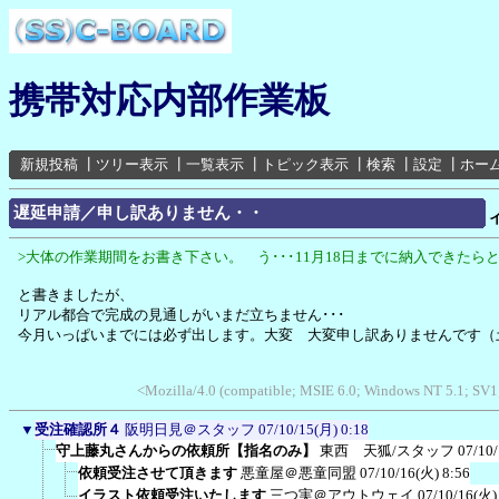
携帯対応内部作業板
新規投稿
┃
ツリー表示
┃
一覧表示
┃
トピック表示
┃
検索
┃
設定
┃
ホー
遅延申請／申し訳ありません・・
>大体の作業期間をお書き下さい。 う･･･11月18日までに納入できたら
と書きましたが、
リアル都合で完成の見通しがいまだ立ちません･･･
今月いっぱいまでには必ず出します。大変 大変申し訳ありませんです（
<Mozilla/4.0 (compatible; MSIE 6.0; Windows NT 5.1; SV1
▼
受注確認所４
阪明日見＠スタッフ
07/10/15(月) 0:18
守上藤丸さんからの依頼所【指名のみ】
東西 天狐/スタッフ
07/10
依頼受注させて頂きます
悪童屋＠悪童同盟
07/10/16(火) 8:56
イラスト依頼受注いたします
三つ実＠アウトウェイ
07/10/16(火)