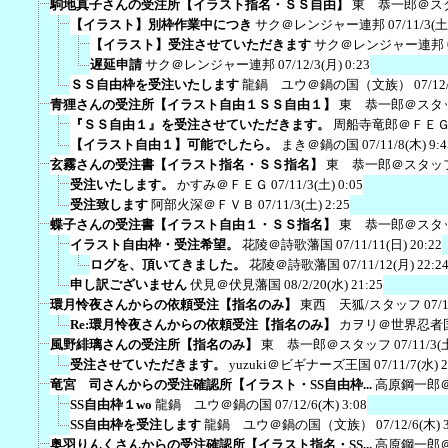
駒地真子さんの受注所【イラスト指名・ＳＳ自由】
東 恭一郎＠ス
【イラスト】別枠作業中につき
サク＠レンジャー連邦
07/11/3(土
【イラスト】受注させていただきます
サク＠レンジャー連邦
遅延申請
サク＠レンジャー連邦
07/12/3(月) 0:23
ＳＳ自由枠を受注いたします
龍鍋 ユウ＠鍋の国（文族）
07/12
青狸さんの受注所【イラスト自由１ＳＳ自由１】
東 恭一郎＠スタ
『ＳＳ自由１』を受注させていただきます。
周船寺竜郎＠ＦＥ
【イラスト自由１】可能でしたら。
まき＠鍋の国
07/11/8(木) 9:4
玄霧さんの受注書【イラスト指名・ＳＳ指名】
東 恭一郎＠スタッ
受注いたします。
かすみ＠ＦＥＧ
07/11/3(土) 0:05
受注致します
阿部火深＠ＦＶＢ
07/11/3(土) 2:25
蝶子さんの受注書【イラスト自由１・ＳＳ指名】
東 恭一郎＠スタ
イラスト自由枠・受注希望。
花陵＠詩歌藩国
07/11/11(日) 20:22
ログを、頂いてきました。
花陵＠詩歌藩国
07/11/12(月) 22:2
申し訳ございません
伏見＠伏見藩国
08/2/20(水) 21:25
環月怜夜さんからの依頼受注【指名のみ】
東西 天狐/スタッフ
07/
Re:環月怜夜さんからの依頼受注【指名のみ】
カヲリ＠世界忍者
風野緋璃さんの受注所【指名のみ】
東 恭一郎＠スタッフ
07/11/3(
受注させていただきます。
yuzuki＠ビギナーズ王国
07/11/7(水) 
竜宮 司さんからの受注確認所【イラスト・SS自由枠...
高原鋼一郎
SS自由枠１wo
龍鍋 ユウ＠鍋の国
07/12/6(木) 3:08
SS自由枠を受注します
龍鍋 ユウ＠鍋の国（文族）
07/12/6(木) 
奥羽りんくさんからの受注確認所【イラスト指名・SS...
高原鋼一郎