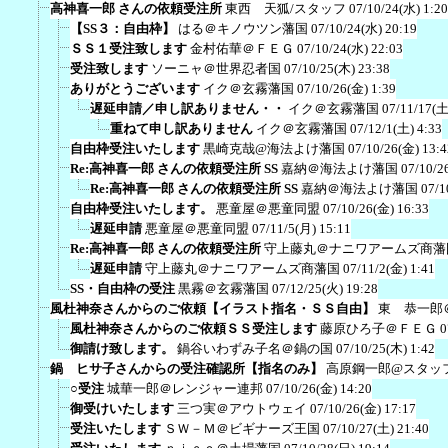
高神喜一郎 さんの依頼受注所
東西 天狐/スタッフ
07/10/24(水) 1:20
【SS３：自由枠】
はる＠キノウツン藩国
07/10/24(水) 20:19
ＳＳ１受注致します
金村佑華＠ＦＥＧ
07/10/24(水) 22:03
受注致します
ソーニャ＠世界忍者国
07/10/25(木) 23:38
ありがとうございます
イク＠玄霧藩国
07/10/26(金) 1:39
遅延申請／申し訳ありません・・
イク＠玄霧藩国
07/11/17(土
重ねて申し訳ありません
イク＠玄霧藩国
07/12/1(土) 4:33
自由枠受注いたします
黒崎克哉@海法よけ藩国
07/10/26(金) 13:4
Re:高神喜一郎 さんの依頼受注所 SS
嘉納＠海法よけ藩国
07/10/2
Re:高神喜一郎 さんの依頼受注所 SS
嘉納＠海法よけ藩国
07/1
自由枠受注いたします。
悪童屋＠悪童同盟
07/10/26(金) 16:33
遅延申請
悪童屋＠悪童同盟
07/11/5(月) 15:11
Re:高神喜一郎 さんの依頼受注所
守上藤丸＠ナニワアームズ商藩
遅延申請
守上藤丸＠ナニワアームズ商藩国
07/11/2(金) 1:41
SS・自由枠の受注
黒霧＠玄霧藩国
07/12/25(火) 19:28
風杜神奈さんからのご依頼【イラスト指名・ＳＳ自由】
東 恭一郎
風杜神奈さんからのご依頼ＳＳ受注します
藤原ひろ子＠ＦＥＧ
0
御請け致します。
鍋谷いわずみ子名＠鍋の国
07/10/25(木) 1:42
鍋 ヒサ子さんからの受注確認所【指名のみ】
高原鋼一郎@スタッ
○受注
城華一郎＠レンジャー連邦
07/10/26(金) 14:20
御受けいたします
三つ実＠アウトウェイ
07/10/26(金) 17:17
受注いたします
ＳＷ－Ｍ＠ビギナーズ王国
07/10/27(土) 21:40