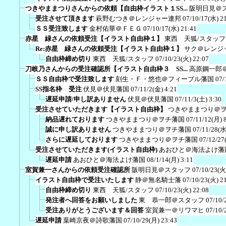
つきやままつりさんからの依頼【自由枠イラスト１SS...
阪明日見＠
受注させて頂きます
萩野むつき＠レンジャー連邦
07/10/17(水) 2
ＳＳ受注致します
金村佑華＠ＦＥＧ
07/10/17(水) 21:41
赤星 緑さんの依頼受注【イラスト自由枠１】
東西 天狐/スタッフ
Re:赤星 緑さんの依頼受注【イラスト自由枠１】
サク＠レンジ
自由枠締め切り
東西 天狐/スタッフ
07/10/23(火) 22:07
刀岐乃さんからの受注確認所【イラスト自由枠３ SS...
高原鋼一郎
ＳＳ自由枠で受注致します
刻生・Ｆ・悠也＠フィーブル藩国
07/
SS指名枠 受注
伏見＠伏見藩国
07/11/2(金) 4:21
遅延申請/申し訳ありません
伏見＠伏見藩国
07/11/3(土) 3:30
受注させていただきます【イラスト自由枠】
つきやままつり＠
納品遅れております
つきやままつり＠ヲチ藩国
07/11/12(月) 
誠に申し訳ありません
つきやままつり＠ヲチ藩国
07/11/28(水
さらに遅延しております
つきやままつり＠ヲチ藩国
07/12/27
受注させていただきます(イラスト自由枠)
あおひと＠海法よけ藩
遅延申請
あおひと＠海法よけ藩国
08/1/14(月) 3:11
室賀兼一さんからの依頼受注確認所
阪明日見＠スタッフ
07/10/23(火
イラスト自由枠で受注いたします
静＠無名騎士藩
07/10/23(火) 2
自由枠締め切り
東西 天狐/スタッフ
07/10/23(火) 22:08
発注者へ回答をお願いしました
東 恭一郎＠スタッフ
07/10/
受注ありがとうございます＆回答
室賀兼一＠リワマヒ
07/10/
遅延申請
葉崎京夜＠詩歌藩国
07/10/29(月) 23:43