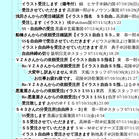
イラスト受注します（備考付）
鍋 ヒサ子＠鍋の国
07/10/28(日)
受注させていただきます
高原鋼一郎@キノウツン藩国
07/10/29(
浅田さんからの受注確認所【イラスト指名 ＳＳ自由...
高原鋼一郎
受注します（イラスト）
橘＠akiharu国
07/11/1(木) 5:22
SS・自由枠の受注
黒霧＠玄霧藩国
07/12/4(火) 13:14
船橋さんからの依頼受注確認所【イラスト自由１ＳＳ...
東 恭一郎
SSを自由枠で受注させていただきます
メビウス@海法よけ藩国
0
イラスト自由枠を受注させていただきます
星月 典子＠詩歌藩
自由枠締め切り
阪明日見＠スタッフ
07/11/6(火) 18:29
ＶＺＡさんからの依頼受注所【イラスト自由ＳＳ指名】
東 恭一郎
Re:ＶＺＡさんからの依頼受注所【イラスト自由ＳＳ指...
花陵＠
大変申し訳ありません
東西 天狐/スタッフ
07/10/30(火) 23:3
お仕事お疲れ様です。
花陵＠詩歌藩国
07/10/31(水) 21:27
Re:ＶＺＡさんからの依頼受注所【イラスト自由ＳＳ指...
はる＠
悪童屋さんからの依頼受注(イラスト１SS１)
東西 天狐/スタッフ
07
Re:悪童屋さんからの依頼受注(イラスト１SS１)
伯牙
07/10/31(水)
受注致します
あやの＠ＦＥＧ
07/10/31(水) 21:00
Ｓ４３さんの分受注所[自由枠３・３]
東 恭一郎＠スタッフ
07/11/1
SS受注します
黒霧@玄霧藩国
07/11/2(金) 8:54
ＳＳ受注させていただきます。
高神喜一郎＠紅葉国
07/11/16(金)
ＳＳ受注させていただきます
ＳＷ－Ｍ＠ビギナーズ王国
07/11/2
イラスト自由枠１受注させて頂きます
駒地真子＠詩歌藩国
07/11