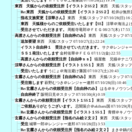
受注いたします
ｎｉｃｏ＠土場藩国
07/10/28(日) 19:14
東西 天狐からの依頼受注所【イラスト２SS２】
東西 天狐/スタ
Re:東西 天狐からの依頼受注所【イラスト２SS２】
松井@無所
指名文族変更【涼華さん】
東西 天狐/スタッフ
07/10/28(日) 16:
東西 天狐様からのご依頼受注いたします【SS】
涼華＠海法よ
受注させていただきます。
周船寺竜郎＠ＦＥＧ
08/2/7(木) 17:53
高渡さんからの依頼受注所【自由枠のみ】
東西 天狐/スタッフ
07/
追加要望
東西 天狐/スタッフ
07/10/27(土) 22:24
イラスト自由枠１ 受注させていただきます。
サク＠レンジャ
ＳＳ１発注いたします
金村佑華＠ＦＥＧ
07/11/2(金) 22:55
高渡さんからの依頼受注所【自由枠ｓｓ】
猫屋敷 兄猫＠ナニ
涼華さんからの依頼受注所【イラスト１SS１】
東西 天狐/スタッフ
受注いたします
うにょ＠海法避け藩国
07/10/27(土) 20:43
玄霧さんからの依頼受注所【自由枠のみ】
東西 天狐/スタッフ
07/
受注致します
萩野むつき＠レンジャー連邦
07/10/28(日) 10:46
Re:玄霧さんからの依頼受注所【自由枠のみ】
はる＠キノウツン
自由枠終了
阪明日見＠スタッフ
07/10/30(火) 0:19
玄霧さんからの依頼受注所【イラスト１SS１】
東西 天狐/スタッフ
ご依頼ありがとうございます。
忌闇装介＠akiharu国
07/10/29(月)
Re:玄霧さんからの依頼受注所【イラスト１SS１】
青狸＠キノウ
玄霧さんからの依頼受注所【指名のみ絵２文２】
東西 天狐/スタッ
受注
城華一郎＠レンジャー連邦
07/10/28(日) 3:53
Re:玄霧さんからの依頼受注所【指名のみ絵２文２】
まき＠鍋の