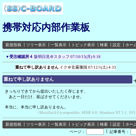
携帯対応内部作業板
新規投稿
┃
ツリー表示
┃
一覧表示
┃
トピック表示
┃
検索
┃
設定
┃
ホー
▼
受注確認所４
阪明日見＠スタッフ
07/10/15(月) 0:18
重ねて申し訳ありません
イク＠玄霧藩国
07/12/1(土) 4:33
重ねて申し訳ありません
きっちりできてから提出いたしたく存じます、
あと一日だけ、延ばさせてくださいませ。
本当に、本当に申し訳ありません。
<Mozilla/4.0 (compatible; MSIE 6.0; Windows NT 5.1; SV1
新規投稿
┃
ツリー表示
┃
一覧表示
┃
トピック表示
┃
検索
┃
設定
┃
ホー
┃
ページ：
記事番号：