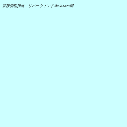
茶板管理担当 リバーウィンド＠akiharu国