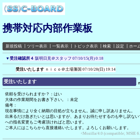
携帯対応内部作業板
新規投稿
┃
ツリー表示
┃
一覧表示
┃
トピック表示
┃
検索
┃
設定
┃
ホー
▼
受注確認所４
阪明日見＠スタッフ
07/10/15(月) 0:18
受注いたします
ｎｉｃｏ＠土場藩国
07/10/28(日) 19:14
受注いたします
依頼を受けられますか？：はい
大体の作業期間をお書き下さい。：未定
備考：
現在事情により全く納期の目処が立ちません。誠に申し訳ありません。
出来るだけ急ぎたいとは思いますが、あまりお待たせするのも申し訳ない
への指名変更もご考慮頂ければと思います。
ご本人にはこちらから直接連絡いたします。よろしくお願いします。
<Mozilla/4.0 (compatible; MSIE 