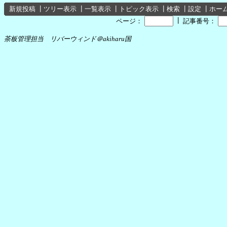
新規投稿
┃
ツリー表示
┃
一覧表示
┃
トピック表示
┃
検索
┃
設定
┃
ホー
┃
ページ：
記事番号：
茶板管理担当 リバーウィンド＠akiharu国