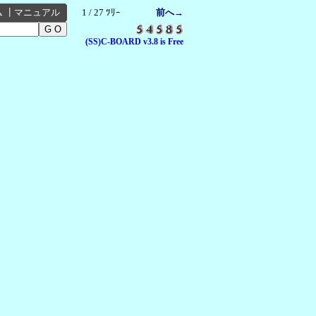
ム
┃
マニュアル
1 / 27 ﾂﾘｰ
前へ→
(SS)C-BOARD v3.8 is Free