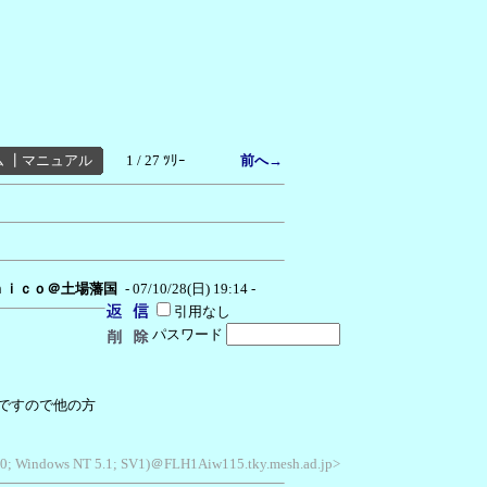
ム
┃
マニュアル
1 / 27 ﾂﾘｰ
前へ→
ｎｉｃｏ＠土場藩国
- 07/10/28(日) 19:14 -
引用なし
パスワード
ですので他の方
6.0; Windows NT 5.1; SV1)＠FLH1Aiw115.tky.mesh.ad.jp>