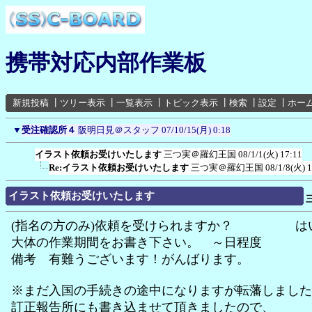
携帯対応内部作業板
新規投稿
┃
ツリー表示
┃
一覧表示
┃
トピック表示
┃
検索
┃
設定
┃
ホー
▼
受注確認所４
阪明日見＠スタッフ
07/10/15(月) 0:18
イラスト依頼お受けいたします
三つ実＠羅幻王国
08/1/1(火) 17:11
Re:イラスト依頼お受けいたします
三つ実＠羅幻王国
08/1/8(火) 1
イラスト依頼お受けいたします
(指名の方のみ)依頼を受けられますか？ は
大体の作業期間をお書き下さい。 ～日程度
備考 有難うございます！がんばります。
※まだ入国の手続きの途中になりますが転藩しました
訂正報告所にも書き込ませて頂きましたので、