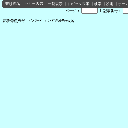
新規投稿
┃
ツリー表示
┃
一覧表示
┃
トピック表示
┃
検索
┃
設定
┃
ホー
┃
ページ：
記事番号：
茶板管理担当 リバーウィンド＠akiharu国