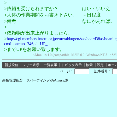
>
>依頼を受けられますか？ はい・いいえ
>大体の作業期間をお書き下さい。 ～日程度
>備考 なにかあれば。
>
>依頼物が出来上がりましたら、
>
http://cgi.members.interq.or.jp/emerald/ugen/ssc-board38/c-board.c
cmd=one;no=346;id=UP_ita
>までUPをお願い致します。
<Mozilla/4.0 (compatible; MSIE 6.0; Windows NT 5.1; S
新規投稿
┃
ツリー表示
┃
一覧表示
┃
トピック表示
┃
検索
┃
設定
┃
ホー
┃
ページ：
記事番号：
茶板管理担当 リバーウィンド＠akiharu国