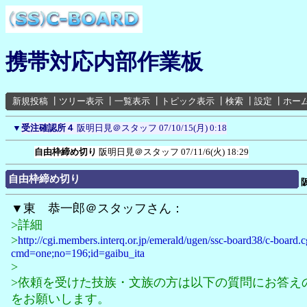
携帯対応内部作業板
新規投稿
┃
ツリー表示
┃
一覧表示
┃
トピック表示
┃
検索
┃
設定
┃
ホー
▼
受注確認所４
阪明日見＠スタッフ
07/10/15(月) 0:18
自由枠締め切り
阪明日見＠スタッフ
07/11/6(火) 18:29
自由枠締め切り
▼東 恭一郎＠スタッフさん：
>詳細
>
http://cgi.members.interq.or.jp/emerald/ugen/ssc-board38/c-board.c
cmd=one;no=196;id=gaibu_ita
>
>依頼を受けた技族・文族の方は以下の質問にお答え
をお願いします。