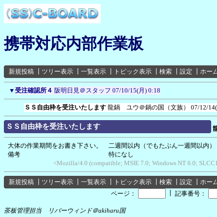
携帯対応内部作業板
新規投稿
┃
ツリー表示
┃
一覧表示
┃
トピック表示
┃
検索
┃
設定
┃
ホー
▼
受注確認所４
阪明日見＠スタッフ
07/10/15(月) 0:18
ＳＳ自由枠を受注いたします
龍鍋 ユウ＠鍋の国（文族）
07/12/14
ＳＳ自由枠を受注いたします
大体の作業期間をお書き下さい。 二週間以内（でもたぶん一週間以内）
備考 特になし
<Mozilla/4.0 (compatible; MSIE 7.0; Windows NT 6.0; SLCC1
新規投稿
┃
ツリー表示
┃
一覧表示
┃
トピック表示
┃
検索
┃
設定
┃
ホー
┃
ページ：
記事番号：
茶板管理担当 リバーウィンド＠akiharu国