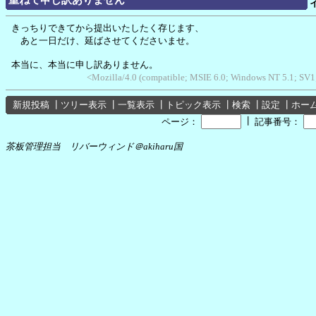
きっちりできてから提出いたしたく存じます、
あと一日だけ、延ばさせてくださいませ。
本当に、本当に申し訳ありません。
<Mozilla/4.0 (compatible; MSIE 6.0; Windows NT 5.1; SV1
新規投稿
┃
ツリー表示
┃
一覧表示
┃
トピック表示
┃
検索
┃
設定
┃
ホー
┃
ページ：
記事番号：
茶板管理担当 リバーウィンド＠akiharu国