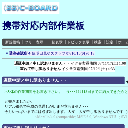
携帯対応内部作業板
新規投稿
┃
ツリー表示
┃
一覧表示
┃
トピック表示
┃
検索
┃
設定
┃
ホー
▼
受注確認所４
阪明日見＠スタッフ
07/10/15(月) 0:18
遅延申請／申し訳ありません・・
イク＠玄霧藩国
07/11/17(土) 1:08
重ねて申し訳ありません
イク＠玄霧藩国
07/12/1(土) 4:33
遅延申請／申し訳ありません・・
>大体の作業期間をお書き下さい。 う･･･11月18日までに納入できたら
と書きましたが、
リアル都合で完成の見通しがいまだ立ちません･･･
今月いっぱいまでには必ず出します。大変 大変申し訳ありませんです（
<Mozilla/4.0 (compatible; MSIE 6.0; Windows NT 5.1; SV1
重ねて申し訳ありません