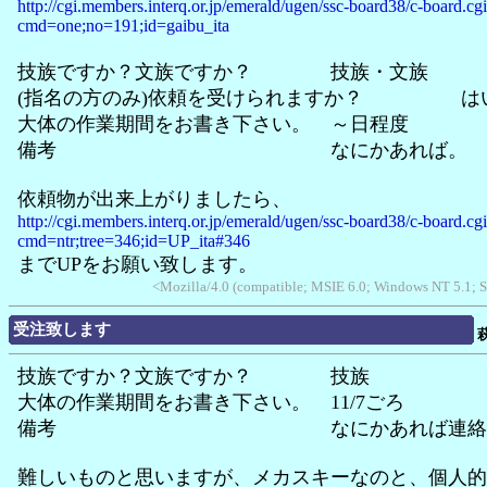
http://cgi.members.interq.or.jp/emerald/ugen/ssc-board38/c-board.cg
cmd=one;no=191;id=gaibu_ita
技族ですか？文族ですか？ 技族・文族
(指名の方のみ)依頼を受けられますか？ は
大体の作業期間をお書き下さい。 ～日程度
備考 なにかあれば。
依頼物が出来上がりましたら、
http://cgi.members.interq.or.jp/emerald/ugen/ssc-board38/c-board.cg
cmd=ntr;tree=346;id=UP_ita#346
までUPをお願い致します。
<Mozilla/4.0 (compatible; MSIE 6.0; Windows NT 5.1; 
受注致します
技族ですか？文族ですか？ 技族
大体の作業期間をお書き下さい。 11/7ごろ
備考 なにかあれば連絡致
難しいものと思いますが、メカスキーなのと、個人的