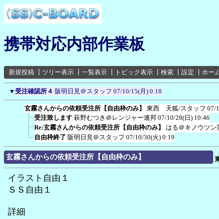
携帯対応内部作業板
新規投稿
┃
ツリー表示
┃
一覧表示
┃
トピック表示
┃
検索
┃
設定
┃
ホー
▼
受注確認所４
阪明日見＠スタッフ
07/10/15(月) 0:18
玄霧さんからの依頼受注所【自由枠のみ】
東西 天狐/スタッフ
07/
受注致します
萩野むつき＠レンジャー連邦
07/10/28(日) 10:46
Re:玄霧さんからの依頼受注所【自由枠のみ】
はる＠キノウツン
自由枠終了
阪明日見＠スタッフ
07/10/30(火) 0:19
玄霧さんからの依頼受注所【自由枠のみ】
イラスト自由１
ＳＳ自由１
詳細