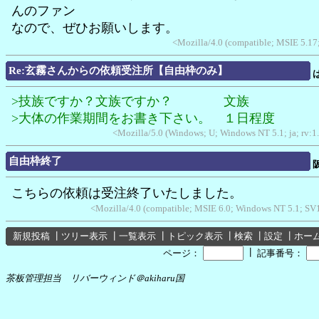
んのファン
なので、ぜひお願いします。
<Mozilla/4.0 (compatible; MSIE 5.1
Re:玄霧さんからの依頼受注所【自由枠のみ】
>技族ですか？文族ですか？ 文族
>大体の作業期間をお書き下さい。 １日程度
<Mozilla/5.0 (Windows; U; Windows NT 5.1; ja; rv:1
自由枠終了
こちらの依頼は受注終了いたしました。
<Mozilla/4.0 (compatible; MSIE 6.0; Windows NT 5.1; S
新規投稿
┃
ツリー表示
┃
一覧表示
┃
トピック表示
┃
検索
┃
設定
┃
ホー
┃
ページ：
記事番号：
茶板管理担当 リバーウィンド＠akiharu国